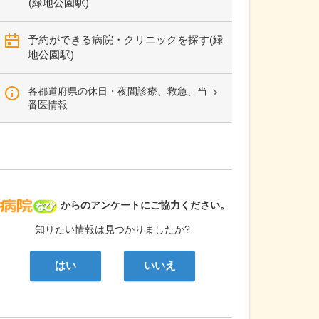
(緑地公園駅)
予約ができる病院・クリニックを探す(緑
地公園駅)
各都道府県の休日・夜間診療、救急、当
番医情報
病院なび
からのアンケートにご協力ください。
知りたい情報は見つかりましたか?
はい
いいえ