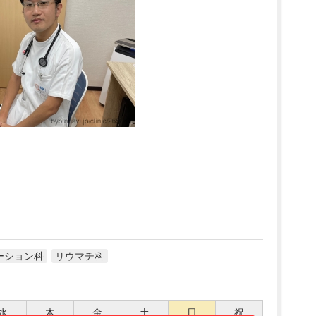
ーション科
リウマチ科
水
木
金
土
日
祝