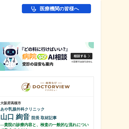
医療機関の皆様へ
医師(ドクター)の
大阪府高槻市
大阪府高槻市
あや乳腺外科クリニック
やまぐち内科・
山口 絢音
山口 嘉土
院長
取材記事
貴院の診療内容と、検査の一般的な流れについ
院長
取材記事