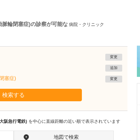
動脈輪閉塞症)の診察が可能な
病院・クリニック
変更
追加
閉塞症)
変更
検索する
広島県広島市南区
塩田病院
大阪急行電鉄)
を中心に直線距離の近い順で表示されています
塩田 仁彦
副院長
取材記事
医院の特長を教えてください。
地図で検索