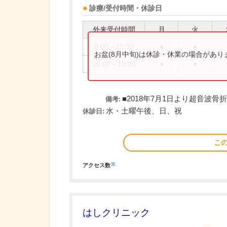
診療/受付時間・休診日
外来受付時間
月
火
9:00～12:30
●
●
お盆(8月中旬)は休診・休業の場合があ
16:00～19:00
●
●
■2018年7月1日より超音波
備考:
水・土曜午後、日、祝
休診日:
こ
※
アクセス数
はしクリニック