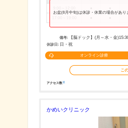
9:00～12:00
●
●
お盆(8月中旬)は休診・休業の場合があ
17:00～19:00
●
●
【脳ドック】(月～水・金)15:30
備考:
日・祝
休診日:
オンライン診療
こ
※
アクセス数
かめいクリニック