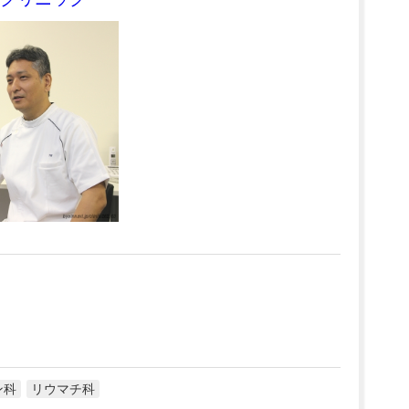
ン科
リウマチ科