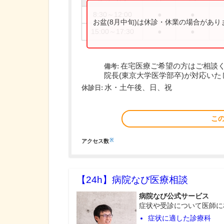
8:30～12:00
●
●
お盆(8月中旬)は休診・休業の場合があ
15:00～17:30
●
●
在宅医療ご希望の方はご相談
備考:
院長(東京大学医学部卒)が対応いた
水・土午後、日、祝
休診日:
こ
※
アクセス数
【24h】
病院なび医療相談
病院なび公式サービス
症状や受診について医師に
症状に適した診療科