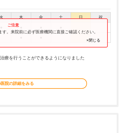
水
木
金
土
日
祝
●
●
●
●
ります。来院前に必ず医療機関に直接ご確認ください。
●
●
×閉じる
骨折治療を行うことができるようになりました
の医院の詳細をみる