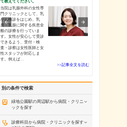
て教えてください。
特に力を入れて
当院は乳腺外科の女性専
い。
門クリニックとして、乳
総合内科専門医
がん検診をはじめ、乳
門医としての経
房・乳腺に関する疾患全
し、慢性腎臓病
般の診療を行っていま
見と治療、そし
す。女性が安心して受診
慣病の改善に力
できるよう、受付・検
います。 腎臓は
査・診察は女性医師と女
や糖尿病といっ
性スタッフが対応しま
慣病と密接に関
す。例えば…
り、腎機能の低
>>記事全文を読む
臓…
別の条件で検索
緑地公園駅の周辺駅から病院・クリニ
ックを探す
診療科目から病院・クリニックを探す