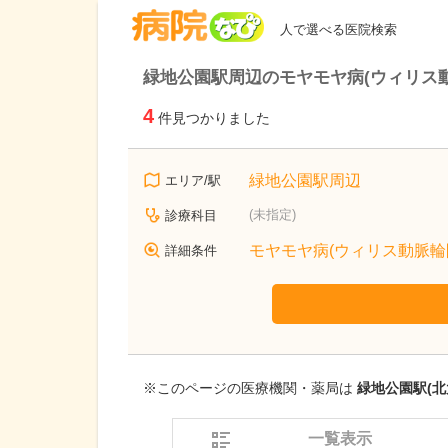
病院なび
人で選べる医院検索
緑地公園駅周辺のモヤモヤ病(ウィリス
4
件見つかりました
緑地公園駅周辺
エリア/駅
(未指定)
診療科目
モヤモヤ病(ウィリス動脈輪
詳細条件
※このページの医療機関・薬局は
緑地公園駅(北
一覧表示