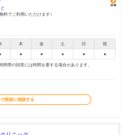
グ
こと
無料でご利用いただけます）
水
木
金
土
日
祝
●
●
●
●
●
●
夜時間帯の回答には時間を要する場合があります。
料で医師に相談する
クリニック