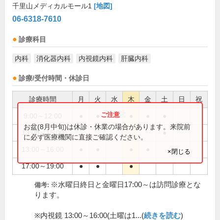
千里山メディカルモール1
[地図]
06-6318-7610
診療科目
内科
消化器内科
内視鏡内科
肝臓内科
診療/受付時間・休診日
診療時間
月
火
水
木
金
土
日
祝
9:00～12:00
●
●
●
●
●
お盆(8月中旬)は休診・休業の場合があります。来院前
13:00～15:00
●
に必ず医療機関に直接ご確認ください。
13:00～16:00
●
●
●
●
×閉じる
17:00～19:00
●
●
●
※水曜日終日と金曜日17:00～は訪問診療とな
備考:
ります。
※内視鏡 13:00～16:00(土曜は1...(
続きを読む
)