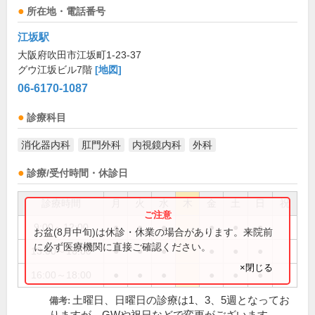
所在地・電話番号
江坂駅
大阪府吹田市江坂町1-23-37
グウ江坂ビル7階
[地図]
06-6170-1087
診療科目
消化器内科
肛門外科
内視鏡内科
外科
診療/受付時間・休診日
診療時間
月
火
水
木
金
土
日
祝
9:00～12:00
●
●
●
●
●
●
お盆(8月中旬)は休診・休業の場合があります。来院前
に必ず医療機関に直接ご確認ください。
13:00～16:00
●
●
●
●
●
●
×閉じる
16:00～18:00
●
●
●
●
●
●
土曜日、日曜日の診療は1、3、5週となってお
備考: