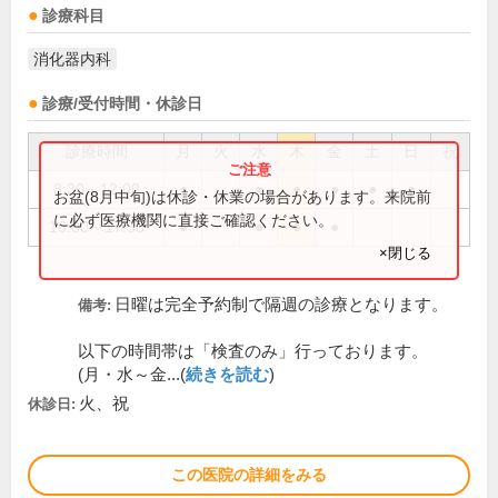
診療科目
消化器内科
診療/受付時間・休診日
診療時間
月
火
水
木
金
土
日
祝
8:30～12:00
●
●
●
●
●
●
お盆(8月中旬)は休診・休業の場合があります。来院前
に必ず医療機関に直接ご確認ください。
16:00～17:30
●
●
●
●
×閉じる
日曜は完全予約制で隔週の診療となります。
備考:
以下の時間帯は「検査のみ」行っております。
(月・水～金...(
続きを読む
)
火、祝
休診日:
この医院の詳細をみる