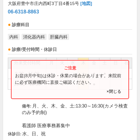
大阪府豊中市庄内西町3丁目4番15号
[地図]
06-6318-8863
診療科目
内科
消化器内科
肝臓内科
診療/受付時間・休診日
外来受付時間
月
火
水
木
金
土
日
祝
9:00～11:30
●
●
●
●
●
お盆(8月中旬)は休診・休業の場合があります。来院前
に必ず医療機関に直接ご確認ください。
16:30～18:30
●
●
●
●
×閉じる
月、火、木、金、土:13:30～16:30(カメラ検査
備考:
のみ予約制)
看護師 医療事務募集中
水、日、祝
休診日: