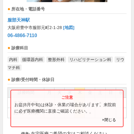
所在地・電話番号
服部天神駅
大阪府豊中市服部元町2-1-28
[地図]
06-4866-7110
診療科目
内科
循環器内科
整形外科
リハビリテーション科
リウ
マチ科
診療/受付時間・休診日
診療時間
月
火
水
木
金
土
日
祝
8:30～12:00
●
●
●
●
●
●
お盆(8月中旬)は休診・休業の場合があります。来院前
に必ず医療機関に直接ご確認ください。
15:00～17:30
●
●
●
●
×閉じる
在宅医療ご希望の方はご相談ください。
備考: