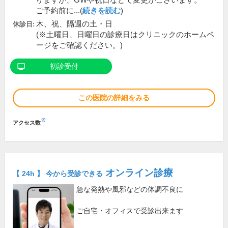
りますが、GWや祝日などで変更がございます。
ご予約前に...(
続きを読む
)
木、祝、隔週の土・日
休診日:
(※土曜日、日曜日の診療日はクリニックのホームペ
ージをご確認ください。)
初診受付
この医院の詳細をみる
※
アクセス数
オンライン診療
【 24h 】 今から受診できる
急な発熱や風邪などの体調不良に
ご自宅・オフィスで受診出来ます