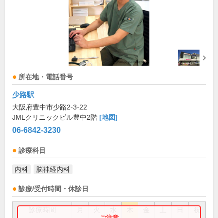
所在地・電話番号
少路駅
大阪府豊中市少路2-3-22
JMLクリニックビル豊中2階
[地図]
06-6842-3230
診療科目
内科
脳神経内科
診療/受付時間・休診日
診療時間
月
火
水
木
金
土
日
祝