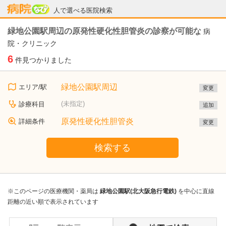
病院なび
人で選べる医院検索
緑地公園駅周辺の原発性硬化性胆管炎の診察が可能な
病
院・クリニック
6
件見つかりました
緑地公園駅周辺
エリア/駅
変更
(未指定)
診療科目
追加
原発性硬化性胆管炎
詳細条件
変更
検索する
※このページの医療機関・薬局は
緑地公園駅(北大阪急行電鉄)
を中心に直線
距離の近い順で表示されています