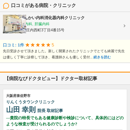
口コミがある病院・クリニック
庄内駅前しんかい内科消化器内科クリニック
内科, 消化器内科, 肝臓内科
大阪府豊中市庄内西町3丁目4番15号
5
口コミ: 1件
先日受診させて頂きました。新しく開業されたクリニックでとても綺麗で先生
は優しく丁寧に診察して頂き、看護師さんも優しく受付...
続きを読む
【病院なびドクタビュー】ドクター取材記事
大阪府泉佐野市
りんくうタウンクリニック
山田 幸則
院長
取材記事
貴院の特長でもある健康診断や検診について、具体的にはどの
ような検査が受けられるのでしょうか?