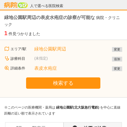
病院なび
人で選べる医院検索
緑地公園駅周辺の表皮水疱症の診察が可能な
病院・クリニ
ック
1
件見つかりました
緑地公園駅周辺
エリア/駅
変更
(未指定)
診療科目
追加
表皮水疱症
詳細条件
変更
検索する
※このページの医療機関・薬局は
緑地公園駅(北大阪急行電鉄)
を中心に直線
距離の近い順で表示されています