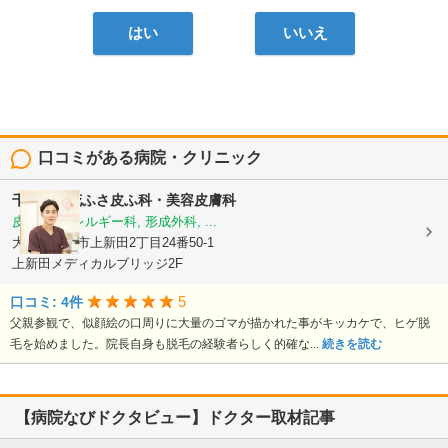
はい
いいえ
口コミがある病院・クリニック
千里中央花ふさ皮ふ科・美容皮膚科
皮膚科, アレルギー科, 形成外科, ...
大阪府豊中市上新田2丁目24番50-1
上新田メディカルブリッジ2F
5
口コミ: 4件
父親参観で、似顔絵の口周りに大量のゴマが描かれた事がキッカケで、ヒゲ脱
毛を始めました。院長自身も脱毛の経験者らしく的確な...
続きを読む
【病院なびドクタビュー】ドクター取材記事