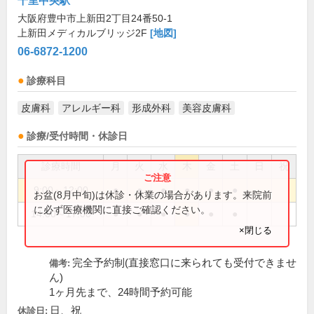
千里中央駅
大阪府豊中市上新田2丁目24番50-1
上新田メディカルブリッジ2F
[地図]
06-6872-1200
診療科目
皮膚科
アレルギー科
形成外科
美容皮膚科
診療/受付時間・休診日
診療時間
月
火
水
木
金
土
日
祝
9:00～12:00
●
●
●
●
●
●
お盆(8月中旬)は休診・休業の場合があります。来院前
に必ず医療機関に直接ご確認ください。
14:00～17:00
●
●
●
●
●
●
×閉じる
完全予約制(直接窓口に来られても受付できませ
備考:
ん)
1ヶ月先まで、24時間予約可能
日、祝
休診日: