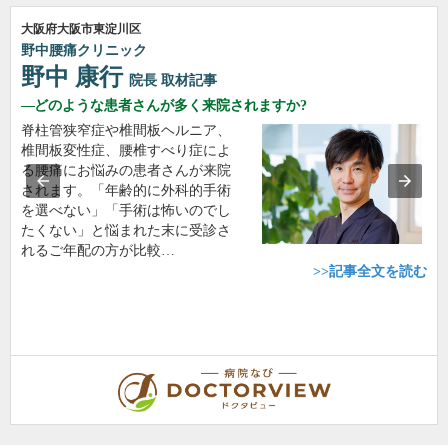
大阪府大阪市東淀川区
野中腰痛クリニック
野中 康行
院長
取材記事
どのような患者さんが多く来院されますか?
脊柱管狭窄症や椎間板ヘルニア、
椎間板変性症、腰椎すべり症によ
る腰痛にお悩みの患者さんが来院
されます。「年齢的に外科的手術
を選べない」「手術は怖いのでし
たくない」と悩まれた末に受診さ
れるご年配の方が比較…
>>記事全文を読む