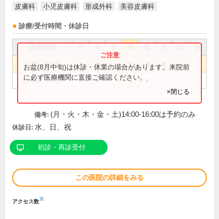
皮膚科
小児皮膚科
形成外科
美容皮膚科
診療/受付時間・休診日
診療時間
月
火
水
木
金
土
日
祝
9:00～12:00
●
●
●
●
●
お盆(8月中旬)は休診・休業の場合があります。来院前
に必ず医療機関に直接ご確認ください。
16:00～19:00
●
●
●
●
×閉じる
(月・火・木・金・土)14:00-16:00は予約のみ
備考:
水、日、祝
休診日:
初診・再診受付
この医院の詳細をみる
※
アクセス数