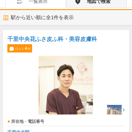
一覧表示
地図で検索
駅から近い順に全
1
件を表示
千里中央花ふさ皮ふ科・美容皮膚科
4
口コミ
件
所在地・電話番号