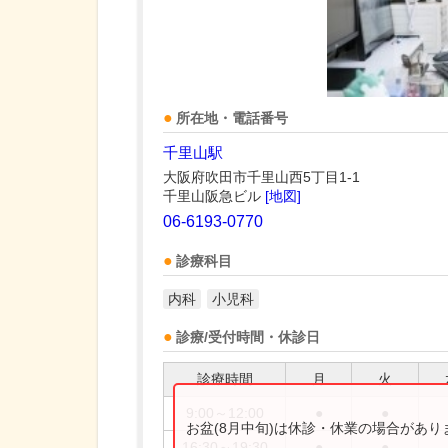
所在地・電話番号
千里山駅
大阪府吹田市千里山西5丁目1-1
千里山阪急ビル
[地図]
06-6193-0770
診療科目
内科
小児科
診療/受付時間・休診日
診療時間
月
火
9:00～12:00
●
●
お盆(8月中旬)は休診・休業の場合があ
16:30～19:30
●
●