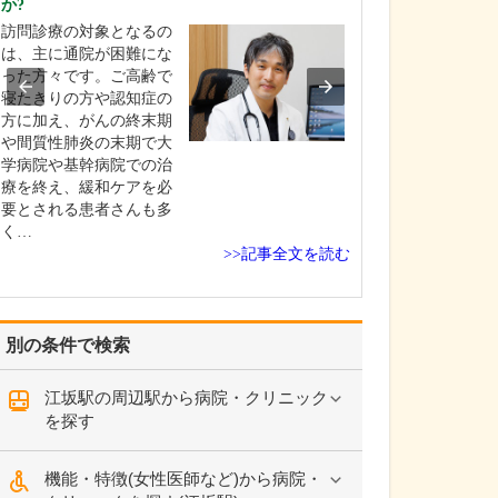
か?
うですね。この
い。
訪問診療の対象となるの
自分の健康につ
は、主に通院が困難にな
しがちな若い世
った方々です。ご高齢で
ちにも、がんな
寝たきりの方や認知症の
のリスクがある
方に加え、がんの終末期
って、積極的に
や間質性肺炎の末期で大
内視鏡検査を受
学病院や基幹病院での治
だきいという想
療を終え、緩和ケアを必
この場所を選び
要とされる患者さんも多
若いときは元気
く…
>>記事全文を読む
検…
別の条件で検索
江坂駅の周辺駅から病院・クリニック
を探す
機能・特徴(女性医師など)から病院・