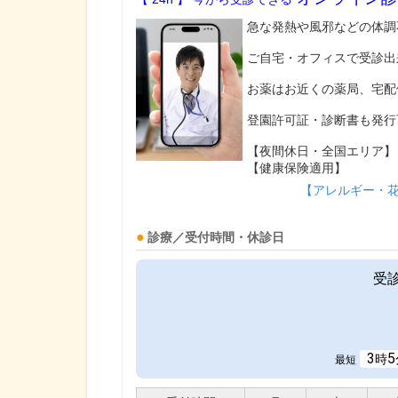
急な発熱や風邪などの体調
ご自宅・オフィスで受診出
お薬はお近くの薬局、宅配
登園許可証・診断書も発行
【夜間休日・全国エリア】
【健康保険適用】
【アレルギー・
診療／受付時間・休診日
受
3
5
時
最短