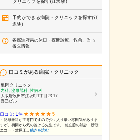
クリニックを探す(江坂駅)
予約ができる病院・クリニックを探す(江
坂駅)
各都道府県の休日・夜間診療、救急、当
番医情報
口コミがある病院・クリニック
亀岡クリニック
内科, 泌尿器科, 性病科
大阪府吹田市江坂町1丁目23-17
喜巳ビル
5
口コミ: 1件
・泌尿器科が主専門ですので少々入り辛い雰囲気がありま
すが、初回から気の置ける先生です。 前立腺の触診・膀胱
エコー・放尿圧...
続きを読む