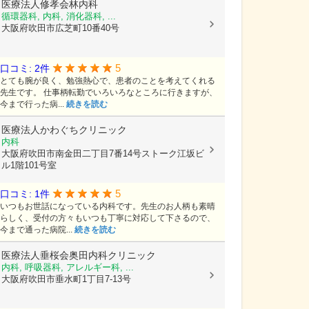
医療法人修孝会林内科
循環器科, 内科, 消化器科, ...
大阪府吹田市広芝町10番40号
5
口コミ: 2件
とても腕が良く、勉強熱心で、患者のことを考えてくれる
先生です。 仕事柄転勤でいろいろなところに行きますが、
今まで行った病...
続きを読む
医療法人かわぐちクリニック
内科
大阪府吹田市南金田二丁目7番14号ストーク江坂ビ
ル1階101号室
5
口コミ: 1件
いつもお世話になっている内科です。先生のお人柄も素晴
らしく、受付の方々もいつも丁寧に対応して下さるので、
今まで通った病院...
続きを読む
医療法人垂桜会奥田内科クリニック
内科, 呼吸器科, アレルギー科, ...
大阪府吹田市垂水町1丁目7-13号