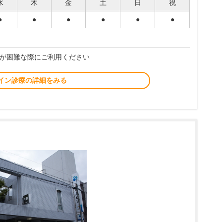
水
木
金
土
日
祝
●
●
●
●
●
●
が困難な際にご利用ください
イン診療の詳細をみる