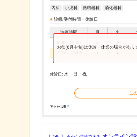
内科
小児科
循環器科
消化器科
診療/受付時間・休診日
診療時間
月
火
8:30～12:00
●
●
お盆(8月中旬)は休診・休業の場合があ
15:00～19:00
●
●
水・日・祝
休診日:
こ
※
アクセス数
オンライン診
【 24h 】 今から受診できる