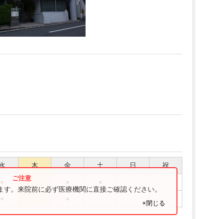
水
木
金
土
日
祝
●
●
●
ります。来院前に必ず医療機関に直接ご確認ください。
●
●
×閉じる