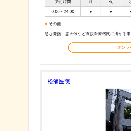
受付時間
月
火
0:00～24:00
●
●
その他
急な発熱、悪天候など直接医療機関に掛かる事
オンラ
松浦医院