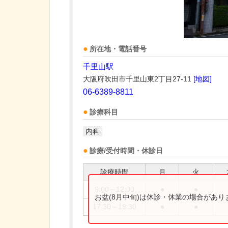
所在地・電話番号
千里山駅
大阪府吹田市千里山東2丁目27-11
[地図]
06-6389-8811
診療科目
内科
診療/受付時間・休診日
診療時間
月
火
9:00～12:00
●
●
お盆(8月中旬)は休診・休業の場合があ
17:30～19:30
●
●