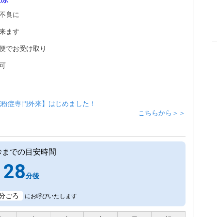
不良に
来ます
便でお受け取り
可
花粉症専門外来】はじめました！
こちらから＞＞
診までの目安時間
28
分後
分ごろ
にお呼びいたします