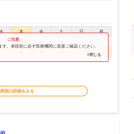
水
木
金
土
日
祝
●
●
●
ります。来院前に必ず医療機関に直接ご確認ください。
●
●
●
×閉じる
の医院の詳細をみる
療