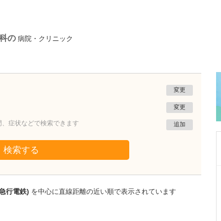
科の
病院・クリニック
変更
変更
門、症状などで検索できます
追加
検索する
東京都八王子市
八王子内科・消化器内科クリニック
急行電鉄)
を中心に直線距離の近い順で表示されています
金崎 峰雄
院長
取材記事
先生が日々の診療で心がけていることを教えて