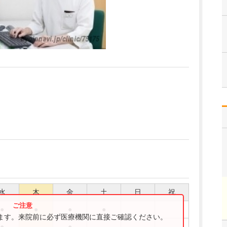
水
木
金
土
日
祝
●
●
●
●
ります。来院前に必ず医療機関に直接ご確認ください。
●
●