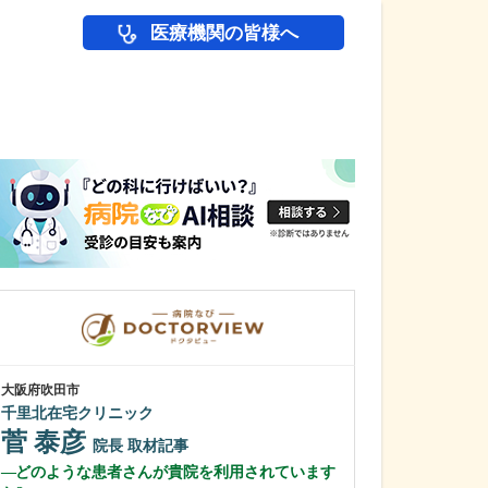
医療機関の皆様へ
医師(ドクター)の
大阪府吹田市
大阪府大阪市西区
千里北在宅クリニック
ありずみ消化器
菅 泰彦
有住 忠晃
院長
取材記事
どのような患者さんが貴院を利用されています
貴院がある場所