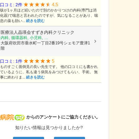
4.5
口コミ: 2件
咳が1ヶ月ほど続いたので別のかかりつけの内科(専門は消
化器)で喘息と言われたのですが、気になることがあり、喘
息の薬も効い...
続きを読む
医療法人晶瑛会すずき内科クリニック
内科, 循環器科, 小児科, ...
大阪府吹田市垂水町一丁目2番19号シェモア豊津1
階
5
口コミ: 1件
ものすごく面倒見の良い先生です。 他の口コミにも書かれ
ているように、私も違う病気をみつけてもらい、手術。 無
事に終わりま...
続きを読む
病院なび
からのアンケートにご協力ください。
知りたい情報は見つかりましたか?