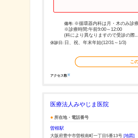
※循環器内科は月・木のみ診
備考:
※診療時間:午前9:00～12:00
(科により異なりますので受診の際...
日、祝、年末年始(12/31～1/3)
休診日:
こ
※
アクセス数
医療法人みやじま医院
所在地・電話番号
曽根駅
大阪府豊中市曽根南町一丁目5番13号
[地図]