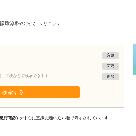
/循環器科の
病院・クリニック
変更
変更
門、症状などで検索できます
追加
検索する
神奈川県横浜市港南区
今井内科クリニック
急行電鉄)
を中心に直線距離の近い順で表示されています
瀧端 正博
理事長
取材記事
複数の医院を運営する先生がめざす医療の形と