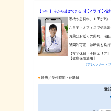
オンライン診
【 24h 】 今から受診できる
動機や息切れ、血圧が気に
ご自宅・オフィスで受診出
お薬はお近くの薬局、宅配
登園許可証・診断書も発行
【夜間休日・全国エリア】
【健康保険適用】
【アレルギー・
診療／受付時間・休診日
受