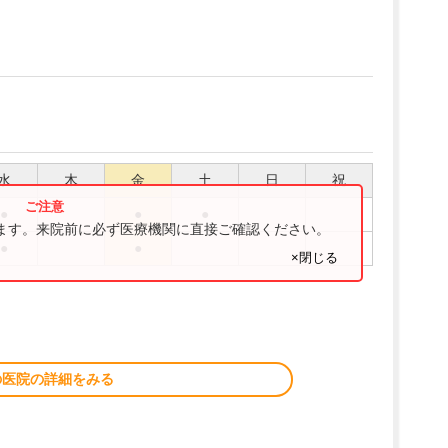
水
木
金
土
日
祝
●
●
●
ります。来院前に必ず医療機関に直接ご確認ください。
●
●
×閉じる
の医院の詳細をみる