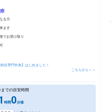
療
なる方
来ます
便でお受け取り
可
花粉症専門外来】はじめました！
こちらから＞＞
診までの目安時間
1
0
時間
分後