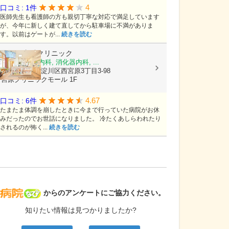
4
口コミ: 1件
医師先生も看護師の方も親切丁寧な対応で満足しています
が、今年に新しく建て直してから駐車場に不満がありま
す。以前はゲートが...
続きを読む
ひさこ内科クリニック
内科, 呼吸器内科, 消化器内科, ...
大阪府大阪市淀川区西宮原3丁目3-98
宮原クリニックモール 1F
4.67
口コミ: 6件
たまたま体調を崩したときに今まで行っていた病院がお休
みだったのでお世話になりました。 冷たくあしらわれたり
されるのが怖く...
続きを読む
病院なび
からのアンケートにご協力ください。
知りたい情報は見つかりましたか?