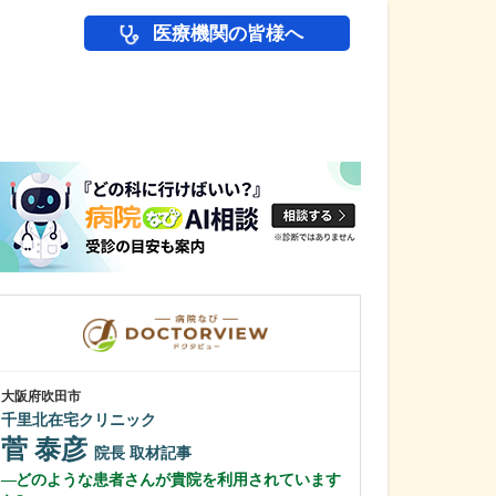
医療機関の皆様へ
医師(ドクター)の
大阪府吹田市
大阪府大阪市住吉区
千里北在宅クリニック
かわらだ心臓足
菅 泰彦
河原田 修
院長
取材記事
どのような患者さんが貴院を利用されています
貴院の特徴を教