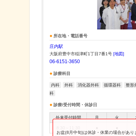
所在地・電話番号
庄内駅
大阪府豊中市稲津町1丁目7番1号
[地図]
06-6151-3650
診療科目
内科
外科
消化器外科
循環器科
整形
科
診療/受付時間・休診日
外来受付時間
月
火
8:30～11:30
●
●
お盆(8月中旬)は休診・休業の場合があ