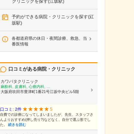
クリニックを探す(江坂駅)
予約ができる病院・クリニックを探す(江
坂駅)
各都道府県の休日・夜間診療、救急、当
番医情報
口コミがある病院・クリニック
カワバタクリニック
麻酔科, 皮膚科, 心療内科, ...
大阪府吹田市豊津町1番21号江坂中央ビル5階
5
口コミ: 2件
自費での診療になってしまいましたが、先生、スタッフさ
んよりおすすめ(押し売り?)などなく、自分で選ぶ形でし
た。
続きを読む