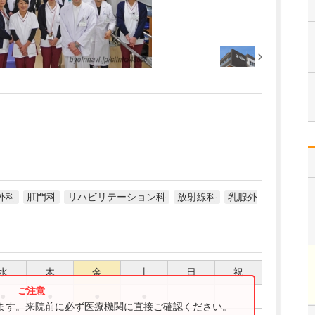
外科
肛門科
リハビリテーション科
放射線科
乳腺外
水
木
金
土
日
祝
●
●
●
●
ります。来院前に必ず医療機関に直接ご確認ください。