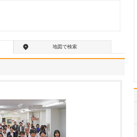
は、どのようなものでしょうか?
当院には、基幹病院で豊
富な臨床経験を積んでき
た医師が多く在籍してお
り、その知見と経験を生
かした「標準医療」の提
供をめざしています。標
準医療とは、科学的根拠
地図で検索
や論文などのエビデンス
に基づき、現時点で最も
適…
>>記事全文を読む