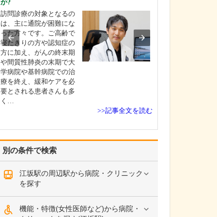
か?
心臓病や血管病
訪問診療の対象となるの
に問題を抱えや
は、主に通院が困難にな
病の方は心臓病
った方々です。ご高齢で
を患っているこ
寝たきりの方や認知症の
です。これらは
方に加え、がんの終末期
響しあい悪循環
や間質性肺炎の末期で大
ます。そこで当
学病院や基幹病院での治
臓と足と血管の
療を終え、緩和ケアを必
クリニック」を
要とされる患者さんも多
臓…
く…
>>記事全文を読む
別の条件で検索
江坂駅の周辺駅から病院・クリニック
を探す
機能・特徴(女性医師など)から病院・