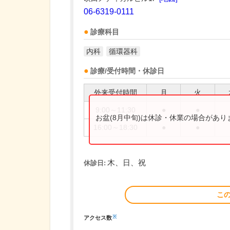
06-6319-0111
診療科目
内科
循環器科
診療/受付時間・休診日
外来受付時間
月
火
9:00～11:30
●
●
お盆(8月中旬)は休診・休業の場合があ
16:00～18:30
●
●
木、日、祝
休診日:
こ
※
アクセス数