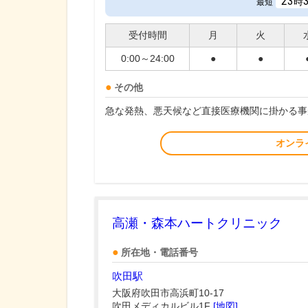
23
時
最短
受付時間
月
火
0:00～24:00
●
●
その他
急な発熱、悪天候など直接医療機関に掛かる事
オンラ
高瀬・森本ハートクリニック
所在地・電話番号
吹田駅
大阪府吹田市高浜町10-17
吹田メディカルビル1F
[地図]