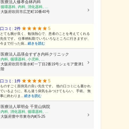
医療法人修孝会林内科
循環器科, 内科, 消化器科, ...
大阪府吹田市広芝町10番40号
5
口コミ: 2件
とても腕が良く、勉強熱心で、患者のことを考えてくれる
先生です。 仕事柄転勤でいろいろなところに行きますが、
今まで行った病...
続きを読む
医療法人晶瑛会すずき内科クリニック
内科, 循環器科, 小児科, ...
大阪府吹田市垂水町一丁目2番19号シェモア豊津1
階
5
口コミ: 1件
ものすごく面倒見の良い先生です。 他の口コミにも書かれ
ているように、私も違う病気をみつけてもらい、手術。 無
事に終わりま...
続きを読む
医療法人翠明会
千里山病院
内科, 消化器科, 循環器科, ...
大阪府豊中市東寺内町5-25