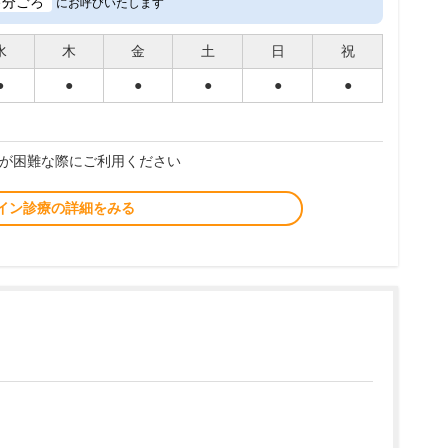
3
分ごろ
にお呼びいたします
水
木
金
土
日
祝
●
●
●
●
●
●
が困難な際にご利用ください
イン診療の詳細をみる