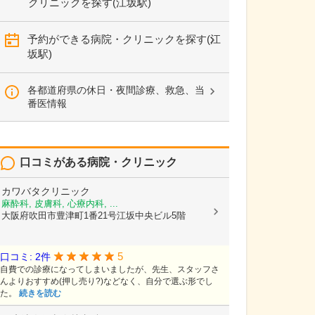
クリニックを探す(江坂駅)
予約ができる病院・クリニックを探す(江
坂駅)
各都道府県の休日・夜間診療、救急、当
番医情報
口コミがある病院・クリニック
カワバタクリニック
麻酔科, 皮膚科, 心療内科, ...
大阪府吹田市豊津町1番21号江坂中央ビル5階
5
口コミ: 2件
自費での診療になってしまいましたが、先生、スタッフさ
んよりおすすめ(押し売り?)などなく、自分で選ぶ形でし
た。
続きを読む