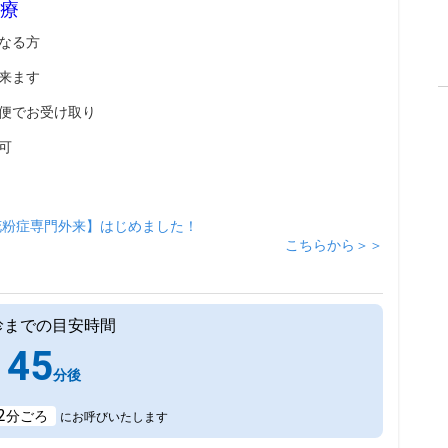
療
なる方
来ます
便でお受け取り
可
花粉症専門外来】はじめました！
こちらから＞＞
診までの目安時間
45
分後
2
分ごろ
にお呼びいたします