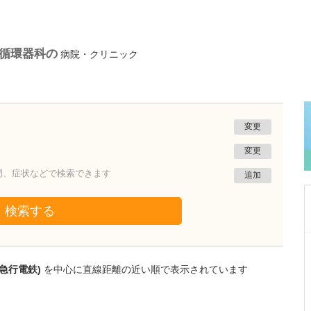
/循環器科の
病院・クリニック
変更
変更
門、症状などで検索できます
追加
検索する
埼玉県さいたま市浦和区
須賀医院 駅前ハートクリニック
急行電鉄)
を中心に直線距離の近い順で表示されています
玉那覇 雄介
院長
取材記事
循環器の症状で来院された患者さんには、どの