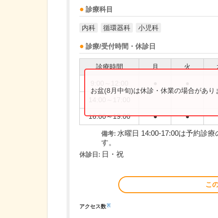
診療科目
内科
循環器科
小児科
診療/受付時間・休診日
診療時間
月
火
9:00～12:00
●
●
お盆(8月中旬)は休診・休業の場合があ
14:00～17:00
16:00～19:00
●
●
水曜日 14:00-17:00は
備考:
す。
日・祝
休診日:
こ
※
アクセス数