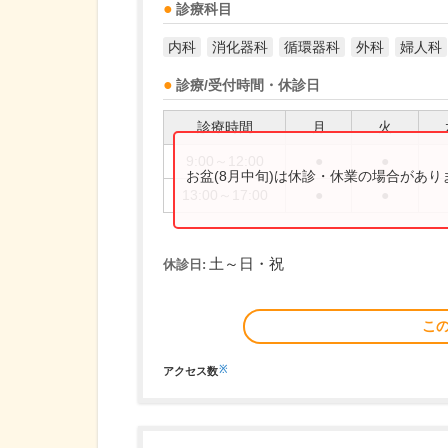
診療科目
内科
消化器科
循環器科
外科
婦人科
診療/受付時間・休診日
診療時間
月
火
9:00～12:00
●
●
お盆(8月中旬)は休診・休業の場合があ
13:00～17:00
●
●
土～日・祝
休診日:
こ
※
アクセス数