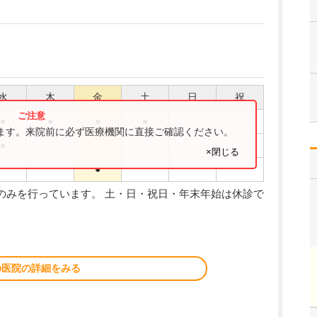
水
木
金
土
日
祝
●
●
●
●
ります。来院前に必ず医療機関に直接ご確認ください。
●
×閉じる
●
予約診療のみを行っています。 土・日・祝日・年末年始は休診で
の医院の詳細をみる