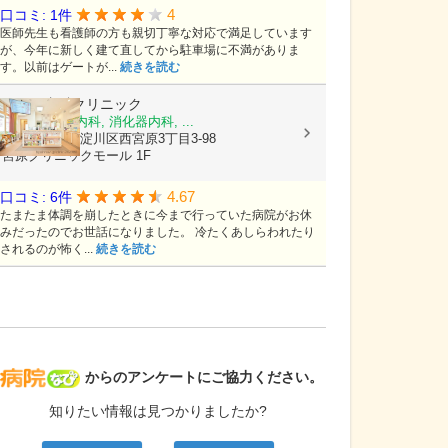
4
口コミ: 1件
医師先生も看護師の方も親切丁寧な対応で満足しています
が、今年に新しく建て直してから駐車場に不満がありま
す。以前はゲートが...
続きを読む
ひさこ内科クリニック
内科, 呼吸器内科, 消化器内科, ...
大阪府大阪市淀川区西宮原3丁目3-98
宮原クリニックモール 1F
4.67
口コミ: 6件
たまたま体調を崩したときに今まで行っていた病院がお休
みだったのでお世話になりました。 冷たくあしらわれたり
されるのが怖く...
続きを読む
病院なび
からのアンケートにご協力ください。
知りたい情報は見つかりましたか?