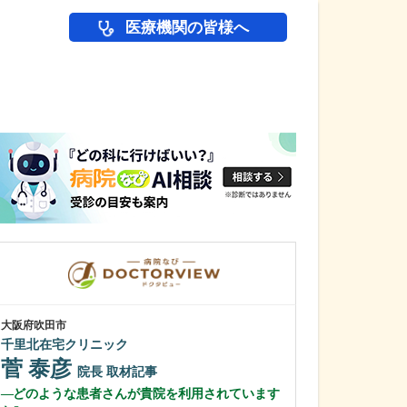
医療機関の皆様へ
医師(ドクター)の
大阪府吹田市
大阪府泉佐野市
千里北在宅クリニック
りんくうタウン
菅 泰彦
山田 幸則
院長
取材記事
どのような患者さんが貴院を利用されています
貴院の特長でも