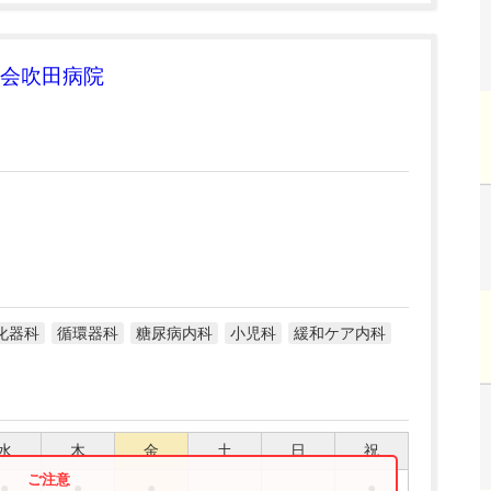
会吹田病院
化器科
循環器科
糖尿病内科
小児科
緩和ケア内科
水
木
金
土
日
祝
●
●
●
●