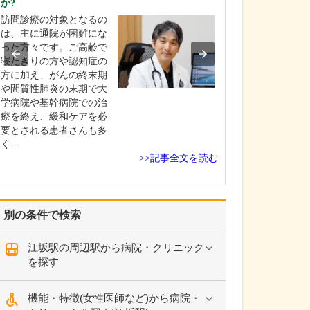
か?
具体的にはどの
うか?
訪問診療の対象となるの
当院では、働く
は、主に通院が困難にな
象とした「協会
った方々です。ご高齢で
一般健康診断(生
寝たきりの方や認知症の
予防健診)」や、4
方に加え、がんの終末期
の方を対象とし
や間質性肺炎の末期で大
健康診査」をは
学病院や基幹病院での治
まざまな定期健
療を終え、緩和ケアを必
ドック、各種が
要とされる患者さんも多
どを実施してい
く…
>>記事全文を読む
別の条件で検索
江坂駅の周辺駅から病院・クリニック
を探す
機能・特徴(女性医師など)から病院・