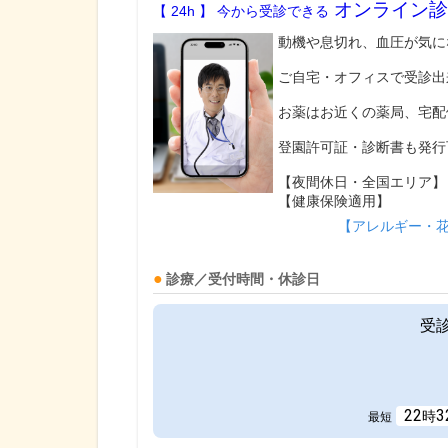
オンライン診
【 24h 】 今から受診できる
動機や息切れ、血圧が気に
ご自宅・オフィスで受診出
お薬はお近くの薬局、宅配
登園許可証・診断書も発行
【夜間休日・全国エリア】
【健康保険適用】
【アレルギー・
診療／受付時間・休診日
受
22
3
時
最短