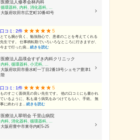
医療法人修孝会林内科
循環器科, 内科, 消化器科, ...
大阪府吹田市広芝町10番40号
5
口コミ: 2件
とても腕が良く、勉強熱心で、患者のことを考えてくれる
先生です。 仕事柄転勤でいろいろなところに行きますが、
今まで行った病...
続きを読む
医療法人晶瑛会すずき内科クリニック
内科, 循環器科, 小児科, ...
大阪府吹田市垂水町一丁目2番19号シェモア豊津1
階
5
口コミ: 1件
ものすごく面倒見の良い先生です。 他の口コミにも書かれ
ているように、私も違う病気をみつけてもらい、手術。 無
事に終わりま...
続きを読む
医療法人翠明会
千里山病院
内科, 消化器科, 循環器科, ...
大阪府豊中市東寺内町5-25