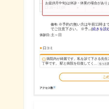
お盆(8月中旬)は休診・休業の場合があ
13:30～17:00
●
●
※予約の無い方は午前11時ま
備考:
でご注意下さい。 ※予...(
続きを読
土～日
休診日:
口コミ
病院内が綺麗です。私を診て下さる先生
丁寧です。 駅と病院を往復してく...
もっと
こ
※
アクセス数