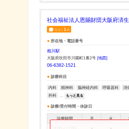
社会福祉法人恩賜財団大阪府済生
1
口コミ
件
所在地・電話番号
相川駅
大阪府吹田市川園町1番2号
[地図]
06-6382-1521
診療科目
内科
精神科
脳神経内科
呼吸器科
消
外科
...
もっと見る
診療/受付時間・休診日
診療時間
月
火
9:00～12:00
●
●