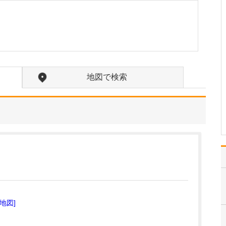
ような診療の流れで対応されているのでしょう
か?
まずは丁寧な問診から始
めます。どのようなとき
に、どのような症状があ
らわれるのか、持続時間
や頻度、痛みの性質など
を詳しくお伺いします。
地図で検索
すべての診療において問
診は大事ですが、とくに
循環器疾患の診断では、
患…
>>記事全文を読む
[地図]