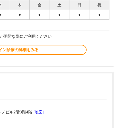
水
木
金
土
日
祝
●
●
●
●
●
●
が困難な際にご利用ください
イン診療の詳細をみる
ンノビル2階3階4階
[地図]