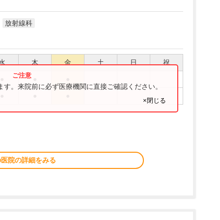
放射線科
水
木
金
土
日
祝
●
●
●
ります。来院前に必ず医療機関に直接ご確認ください。
●
●
●
×閉じる
の医院の詳細をみる