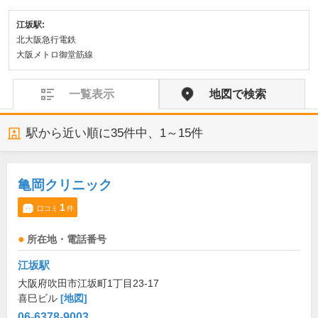
江坂駅:
北大阪急行電鉄
大阪メトロ御堂筋線
一覧表示
地図で検索
駅から近い順に
35
件中、
1～15件
亀岡クリニック
1
口コミ
件
所在地・電話番号
江坂駅
大阪府吹田市江坂町1丁目23-17
喜巳ビル
[地図]
06-6378-9003