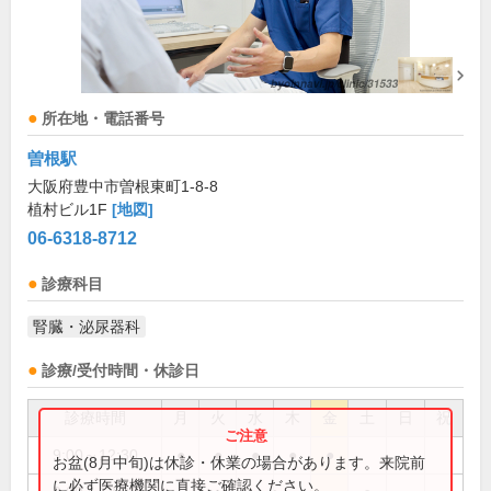
所在地・電話番号
曽根駅
大阪府豊中市曽根東町1-8-8
植村ビル1F
[地図]
06-6318-8712
診療科目
腎臓・泌尿器科
診療/受付時間・休診日
診療時間
月
火
水
木
金
土
日
祝
9:00～12:30
●
●
●
●
●
お盆(8月中旬)は休診・休業の場合があります。来院前
に必ず医療機関に直接ご確認ください。