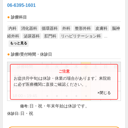
06-6395-1601
診療科目
内科
消化器科
循環器科
外科
整形外科
皮膚科
脳神
経外科
泌尿器科
肛門科
リハビリテーション科
...
もっと見る
診療/受付時間・休診日
診療時間
月
火
水
木
金
土
日
祝
9:00～12:30
●
●
●
●
●
●
お盆(8月中旬)は休診・休業の場合があります。来院前
に必ず医療機関に直接ご確認ください。
14:00～17:00
●
●
●
●
●
×閉じる
18:00～19:45
●
●
●
●
●
日・祝・年末年始は休診です。
備考:
日・祝
休診日: