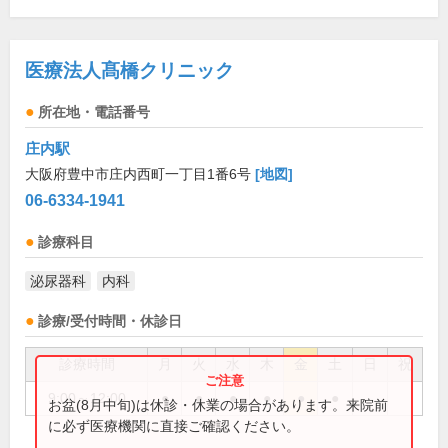
医療法人髙橋クリニック
所在地・電話番号
庄内駅
大阪府豊中市庄内西町一丁目1番6号
[地図]
06-6334-1941
診療科目
泌尿器科
内科
診療/受付時間・休診日
診療時間
月
火
水
木
金
土
日
祝
9:00～12:00
●
●
●
●
●
●
お盆(8月中旬)は休診・休業の場合があります。来院前
に必ず医療機関に直接ご確認ください。