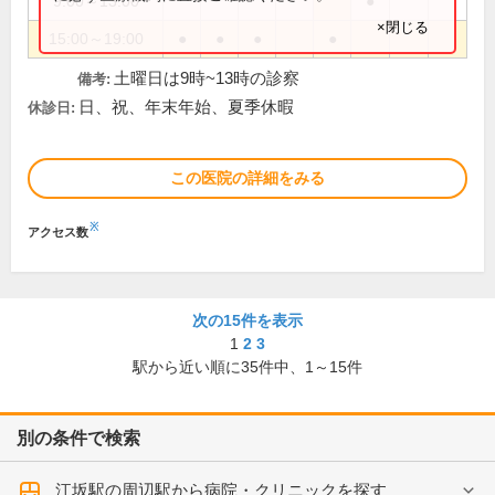
9:00～13:00
●
×閉じる
15:00～19:00
●
●
●
●
土曜日は9時~13時の診察
備考:
日、祝、年末年始、夏季休暇
休診日:
この医院の詳細をみる
※
アクセス数
次の15件を表示
1
2
3
駅から近い順に
35
件中、
1～15件
別の条件で検索
江坂駅の周辺駅から病院・クリニックを探す