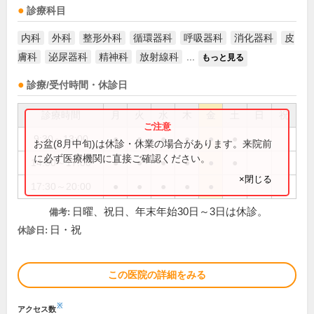
診療科目
内科
外科
整形外科
循環器科
呼吸器科
消化器科
皮
膚科
泌尿器科
精神科
放射線科
...
もっと見る
診療/受付時間・休診日
診療時間
月
火
水
木
金
土
日
祝
9:30～13:00
●
●
●
●
●
●
お盆(8月中旬)は休診・休業の場合があります。来院前
に必ず医療機関に直接ご確認ください。
14:00～17:00
●
●
●
●
●
●
×閉じる
17:30～20:00
●
●
●
●
●
日曜、祝日、年末年始30日～3日は休診。
備考:
日・祝
休診日:
この医院の詳細をみる
※
アクセス数