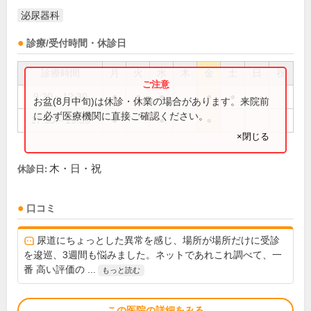
泌尿器科
診療/受付時間・休診日
診療時間
月
火
水
木
金
土
日
祝
9:30～12:30
●
●
●
●
●
お盆(8月中旬)は休診・休業の場合があります。来院前
に必ず医療機関に直接ご確認ください。
17:30～19:30
●
●
●
×閉じる
木・日・祝
休診日:
口コミ
尿道にちょっとした異常を感じ、場所が場所だけに受診
を逡巡、3週間も悩みました。ネットであれこれ調べて、一
番 高い評価の ...
もっと読む
この医院の詳細をみる