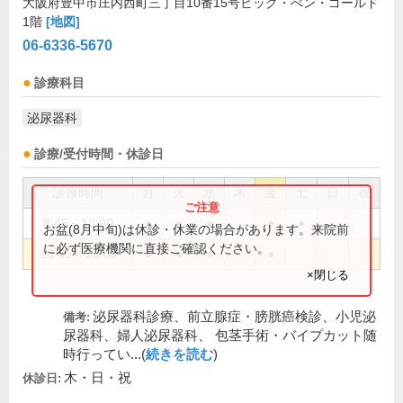
大阪府豊中市庄内西町三丁目10番15号ビッグ・ぺン・ゴールド
1階
[地図]
06-6336-5670
診療科目
泌尿器科
診療/受付時間・休診日
診療時間
月
火
水
木
金
土
日
祝
8:45～12:00
●
●
●
●
●
お盆(8月中旬)は休診・休業の場合があります。来院前
に必ず医療機関に直接ご確認ください。
16:45～19:00
●
●
●
●
×閉じる
泌尿器科診療、前立腺症・膀胱癌検診、小児泌
備考:
尿器科、婦人泌尿器科、 包茎手術・バイプカット随
時行ってい...(
続きを読む
)
木・日・祝
休診日: