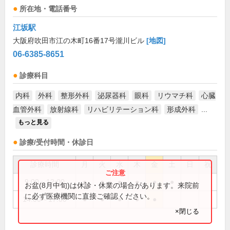
所在地・電話番号
江坂駅
大阪府吹田市江の木町16番17号瀧川ビル
[地図]
06-6385-8651
診療科目
内科
外科
整形外科
泌尿器科
眼科
リウマチ科
心臓
血管外科
放射線科
リハビリテーション科
形成外科
...
もっと見る
診療/受付時間・休診日
診療時間
月
火
水
木
金
土
日
祝
9:00～12:00
●
●
●
●
●
●
お盆(8月中旬)は休診・休業の場合があります。来院前
に必ず医療機関に直接ご確認ください。
14:00～17:00
●
●
●
●
●
×閉じる