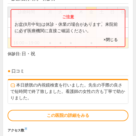
診療時間
月
火
水
木
金
土
日
祝
9:00～12:00
●
●
●
●
●
お盆(8月中旬)は休診・休業の場合があります。来院前
に必ず医療機関に直接ご確認ください。
9:00～12:30
●
×閉じる
16:00～19:00
●
●
●
●
日・祝
休診日:
口コミ
本日膀胱の内視鏡検査を行いました。先生の手際の良さ
で短時間で終了致しました。看護師の女性の方も丁寧で助か
りました。
この医院の詳細をみる
※
アクセス数