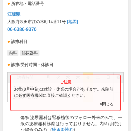
所在地・電話番号
江坂駅
大阪府吹田市江の木町14番11号
[地図]
06-6386-9370
診療科目
内科
泌尿器科
診療/受付時間・休診日
診療時間
月
火
水
木
金
土
日
祝
9:00～12:00
●
●
●
●
お盆(8月中旬)は休診・休業の場合があります。来院前
に必ず医療機関に直接ご確認ください。
14:00～17:00
●
×閉じる
泌尿器科は腎移植後のフォロー外来のみで、一
備考:
般の泌尿器科診察は行っておりません。内科は特別
な場合のみの...(
続きを読む
)