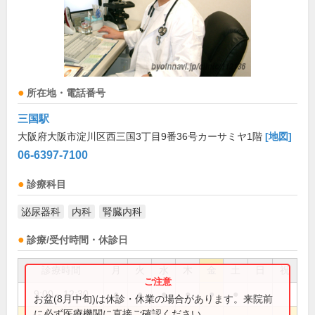
所在地・電話番号
三国駅
大阪府大阪市淀川区西三国3丁目9番36号カーサミヤ1階
[地図]
06-6397-7100
診療科目
泌尿器科
内科
腎臓内科
診療/受付時間・休診日
診療時間
月
火
水
木
金
土
日
祝
9:00～12:30
●
●
●
●
●
●
お盆(8月中旬)は休診・休業の場合があります。来院前
に必ず医療機関に直接ご確認ください。