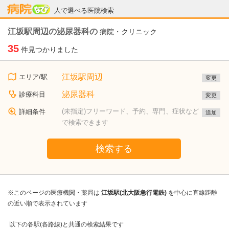
病院なび
人で選べる医院検索
江坂駅周辺の泌尿器科の
病院・クリニック
35
件見つかりました
江坂駅周辺
エリア/駅
変更
泌尿器科
診療科目
変更
(未指定)フリーワード、予約、専門、症状など
詳細条件
追加
で検索できます
検索する
※このページの医療機関・薬局は
江坂駅(北大阪急行電鉄)
を中心に直線距離
の近い順で表示されています
以下の各駅(各路線)と共通の検索結果です