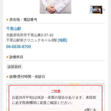
所在地・電話番号
千里山駅
大阪府吹田市千里山東2-27-10
千里山駅前クリニックモール3階
[地図]
06-6836-8700
診療科目
泌尿器科
診療/受付時間・休診日
診療時間
月
火
水
木
金
土
日
祝
9:00～12:00
●
●
●
●
●
お盆(8月中旬)は休診・休業の場合があります。来院前
に必ず医療機関に直接ご確認ください。
14:00～17:00
●
×閉じる