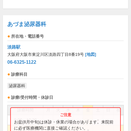
あづま泌尿器科
所在地・電話番号
淡路駅
大阪府大阪市東淀川区淡路四丁目8番19号
[地図]
06-6325-1122
診療科目
泌尿器科
診療/受付時間・休診日
診療時間
月
火
水
木
金
土
日
祝
9:00～12:30
●
●
●
●
●
お盆(8月中旬)は休診・休業の場合があります。来院前
に必ず医療機関に直接ご確認ください。
17:00～19:00
●
●
●