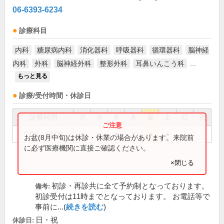
06-6393-6234
診療科目
内科
糖尿病内科
消化器科
呼吸器科
循環器科
脳神経
内科
外科
脳神経外科
整形外科
耳鼻いんこう科
...
もっと見る
診療/受付時間・休診日
診療時間
月
火
水
木
金
土
日
祝
9:00～12:00
●
●
●
●
●
●
お盆(8月中旬)は休診・休業の場合があります。来院前
に必ず医療機関に直接ご確認ください。
×閉じる
初診・再診共に全て予約制となっております。
備考:
初診受付は11時までとなっております。 お電話等で
事前に...(
続きを読む
)
日・祝
休診日: