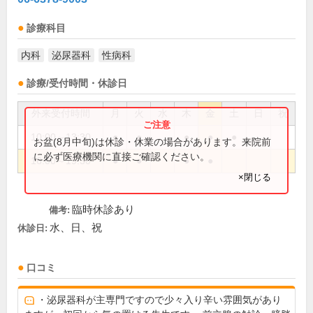
診療科目
内科
泌尿器科
性病科
診療/受付時間・休診日
外来受付時間
月
火
水
木
金
土
日
祝
10:00～13:30
●
●
●
●
●
お盆(8月中旬)は休診・休業の場合があります。来院前
に必ず医療機関に直接ご確認ください。
16:00～19:30
●
●
●
●
×閉じる
臨時休診あり
備考:
水、日、祝
休診日:
口コミ
・泌尿器科が主専門ですので少々入り辛い雰囲気があり