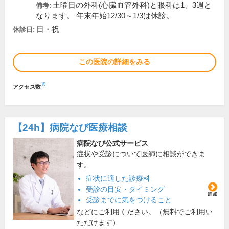
土曜日の外科(心臓血管外科)と眼科は1、3週と
備考:
なります。 年末年始12/30～1/3は休診。
日・祝
休診日:
この医院の詳細をみる
※
アクセス数
【24h】
病院なび医療相談
病院なび公式サービス
症状や受診について医師に相談ができま
す。
症状に適した診療科
受診の目安・タイミング
受診までに気をつけること
などにご利用ください。（無料でご利用い
ただけます）