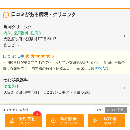
口コミがある病院・クリニック
亀岡クリニック
内科, 泌尿器科, 性病科
大阪府吹田市江坂町1丁目23-17
喜巳ビル
5
口コミ: 1件
・泌尿器科が主専門ですので少々入り辛い雰囲気がありますが、初回から気の
置ける先生です。 前立腺の触診・膀胱エコー・放尿圧...
続きを読む
つじ泌尿器科
泌尿器科
大阪府吹田市垂水町1丁目2-19シェモア・トヨツ2階
5
口コミ: 1件
条件変更
尿道にちょっとした異常を感じ、場所が場所だけに受診を逡巡、3週間も悩みま
3
予約/受付
現在診療
現在地
した。ネットであれこれ調べて、一番 高い評価の ...
続きを読む