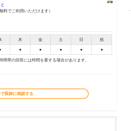
こと
無料でご利用いただけます）
水
木
金
土
日
祝
●
●
●
●
●
●
夜時間帯の回答には時間を要する場合があります。
料で医師に相談する