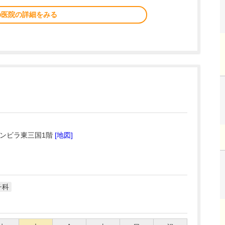
の医院の詳細をみる
サンビラ東三国1階
[地図]
チ科