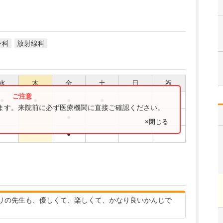
ン科
放射線科
水
木
金
土
日
祝
●
●
●
●
ります。来院前に必ず医療機関に直接ご確認ください。
●
×閉じる
●
リの先生も、優しくて、楽しくて、かなり良いかんじで