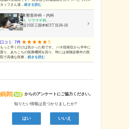
タッフさん達...
続きを読む
医療法人
古東整形外科・内科
整形外科, 内科, リウマチ科, ...
大阪府大阪市淀川区三国本町3丁目26-16
5
口コミ: 7件
もっと早く行けば良かった程です。 バネ指発症から半年に
渡り、あちこちの医療機関を回り、時には保険診療外の医
院で高価な医療...
続きを読む
病院なび
からのアンケートにご協力ください。
知りたい情報は見つかりましたか?
はい
いいえ