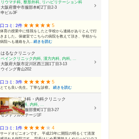
リウマチ科, 整形外科, リハビリテーション科
大阪府豊中市服部本町2丁目2-3
申ビル3F
5
口コミ: 2件
体育の授業中に怪我をしたと学校から連絡がありとんで行
きました。保健室でこちらの病院を教えて頂き、学校から
病院へも連絡を入...
続きを読む
はるなクリニック
ペインクリニック内科, 漢方内科, 内科, ...
大阪府大阪市淀川区西三国1丁目3-13
ウイング青山202
5
口コミ: 3件
とても良い先生。丁寧な診察。
続きを読む
みずの整形外科・内科クリニック
整形外科, 外科, 内科, ...
大阪府豊中市服部豊町1丁目3-27
セントラルステージ1F
4
口コミ: 1件
サードオピニオンです。 平成23年に開院の明るくて清潔
感溢れる病院です。 院長はじめ看護師さんやリハビリのス