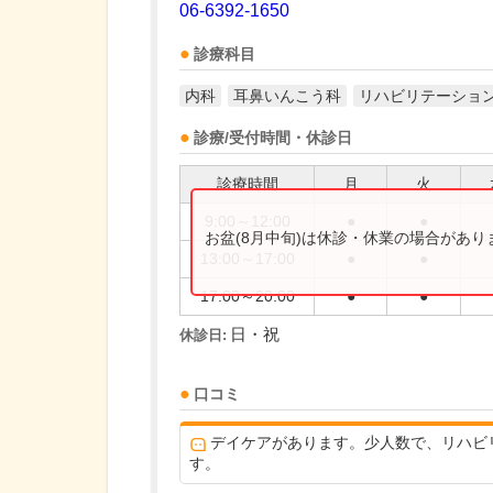
06-6392-1650
診療科目
内科
耳鼻いんこう科
リハビリテーショ
診療/受付時間・休診日
診療時間
月
火
9:00～12:00
●
●
お盆(8月中旬)は休診・休業の場合があ
13:00～17:00
●
●
17:00～20:00
●
●
日・祝
休診日:
口コミ
デイケアがあります。少人数で、リハビ
す。