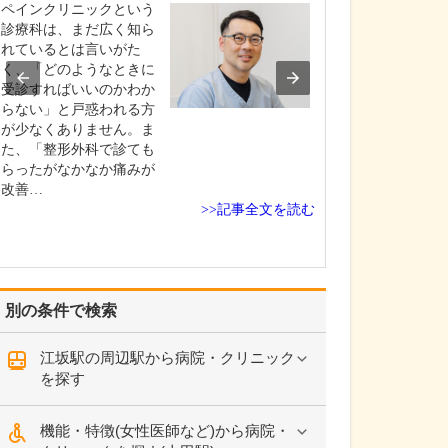
えてください。
ペインクリニックという
当院では、でき
診療科は、まだ広く知ら
者さんの苦痛が
れているとは言いがた
に、細心の注意
く、「どのようなときに
がら検査を実施
受診すればいいのかわか
す。胃カメラは
らない」と戸惑われる方
鼻に対応してお
が少なくありません。ま
時は挿入箇所に
た、「整形外科で診ても
を使用しますが
らったがなかなか痛みが
に応じて鎮静剤
改善…
>>記事全文を読む
て…
別の条件で検索
江坂駅の周辺駅から病院・クリニック
を探す
機能・特徴(女性医師など)から病院・