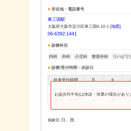
所在地・電話番号
東三国駅
大阪府大阪市淀川区東三国6-10-1
[地図]
06-6392-1441
診療科目
内科
外科
小児科
整形外科
リハビリ
診療/受付時間・休診日
外来受付時間
月
火
8:30～12:00
●
●
お盆(8月中旬)は休診・休業の場合があ
15:30～18:00
●
●
日、祝
休診日: