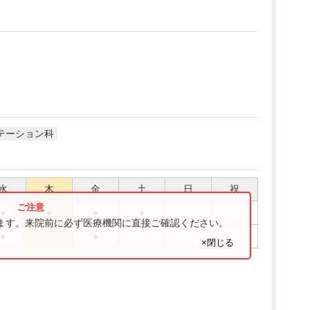
テーション科
水
木
金
土
日
祝
●
●
●
●
ります。来院前に必ず医療機関に直接ご確認ください。
●
●
×閉じる