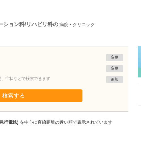
ーション科/リハビリ科の
病院・クリニック
変更
変更
門、症状などで検索できます
追加
検索する
大阪府吹田市
千里北在宅クリニック
急行電鉄)
を中心に直線距離の近い順で表示されています
菅 泰彦
院長
取材記事
どのような患者さんが貴院を利用されています