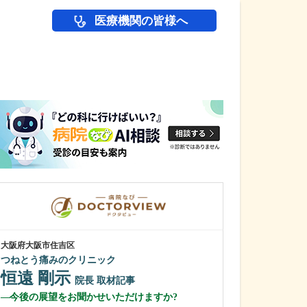
医療機関の皆様へ
医師(ドクター)の
大阪府大阪市住吉区
大阪府大阪市城東区
つねとう痛みのクリニック
石川消化器内科
恒遠 剛示
石川 嶺
院長
取材記事
院
今後の展望をお聞かせいただけますか?
貴院で受けられ