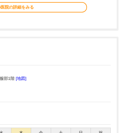
の医院の詳細をみる
レ服部1階
[地図]
水
木
金
土
日
祝