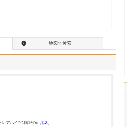
か?
訪問診療の対象となるの
は、主に通院が困難にな
った方々です。ご高齢で
寝たきりの方や認知症の
方に加え、がんの終末期
や間質性肺炎の末期で大
学病院や基幹病院での治
地図で検索
療を終え、緩和ケアを必
要とされる患者さんも多
く…
>>記事全文を読む
トレアハイツ1階1号室
[地図]