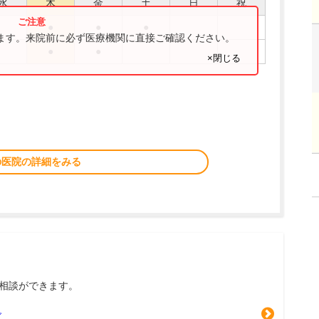
水
木
金
土
日
祝
●
●
●
ります。来院前に必ず医療機関に直接ご確認ください。
●
●
×閉じる
の医院の詳細をみる
相談ができます。
グ