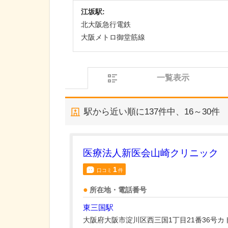
江坂駅:
北大阪急行電鉄
大阪メトロ御堂筋線
一覧表示
駅から近い順に
137
件中、
16～30件
医療法人新医会山崎クリニック
1
口コミ
件
所在地・電話番号
東三国駅
大阪府大阪市淀川区西三国1丁目21番36号カ