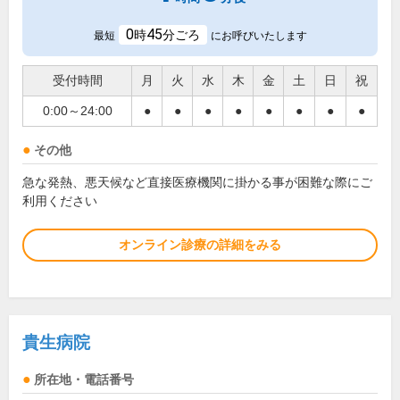
0
45
時
分ごろ
最短
にお呼びいたします
受付時間
月
火
水
木
金
土
日
祝
0:00～24:00
●
●
●
●
●
●
●
●
その他
急な発熱、悪天候など直接医療機関に掛かる事が困難な際にご
利用ください
オンライン診療の詳細をみる
貴生病院
所在地・電話番号