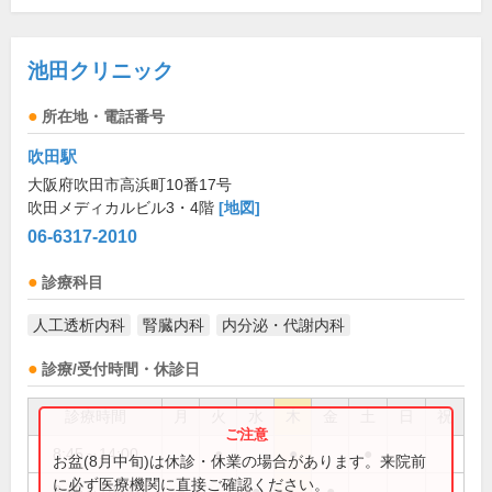
池田クリニック
所在地・電話番号
吹田駅
大阪府吹田市高浜町10番17号
吹田メディカルビル3・4階
[地図]
06-6317-2010
診療科目
人工透析内科
腎臓内科
内分泌・代謝内科
診療/受付時間・休診日
診療時間
月
火
水
木
金
土
日
祝
8:45～14:00
●
●
●
お盆(8月中旬)は休診・休業の場合があります。来院前
に必ず医療機関に直接ご確認ください。
8:45～18:00
●
●
●