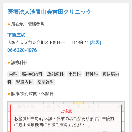
医療法人淡青山会吉田クリニック
所在地・電話番号
下新庄駅
大阪府大阪市東淀川区下新庄一丁目11番8号
[地図]
06-6320-4976
診療科目
内科
脳神経内科
放射線科
小児科
精神科
糖尿病内
科
腎臓内科
循環器科
診療/受付時間・休診日
診療時間
月
火
水
木
金
土
日
祝
9:00～12:00
●
●
●
●
●
●
お盆(8月中旬)は休診・休業の場合があります。来院前
に必ず医療機関に直接ご確認ください。
16:30～19:30
●
●
●
●