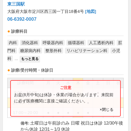
東三国駅
大阪府大阪市淀川区西三国一丁目18番4号
[地図]
06-6392-0007
診療科目
内科
消化器科
呼吸器内科
循環器科
人工透析内科
肛
門科
糖尿病内科
整形外科
リハビリテーション科
小児
科
...
もっと見る
診療/受付時間・休診日
診療時間
月
火
水
木
金
土
日
祝
9:00～13:00
●
●
●
●
●
●
お盆(8月中旬)は休診・休業の場合があります。来院前
に必ず医療機関に直接ご確認ください。
14:00～16:00
●
●
●
●
●
×閉じる
17:00～20:00
●
●
●
●
●
土曜日は午前診のみ 日曜 祝日は休診 12/30午後
備考:
から休診 12/31～1/3 休診