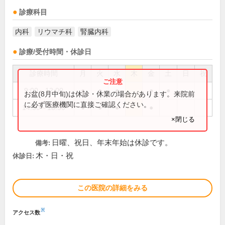
診療科目
内科
リウマチ科
腎臓内科
診療/受付時間・休診日
診療時間
月
火
水
木
金
土
日
祝
9:00～12:00
●
●
●
●
●
お盆(8月中旬)は休診・休業の場合があります。来院前
に必ず医療機関に直接ご確認ください。
14:30～18:30
●
●
●
●
×閉じる
日曜、祝日、年末年始は休診です。
備考:
木・日・祝
休診日:
この医院の詳細をみる
※
アクセス数