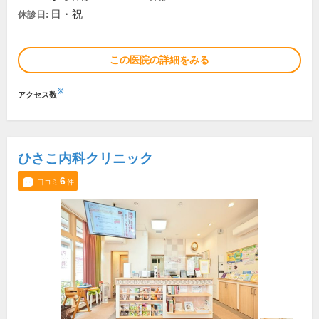
日・祝
休診日:
この医院の詳細をみる
※
アクセス数
ひさこ内科クリニック
6
口コミ
件