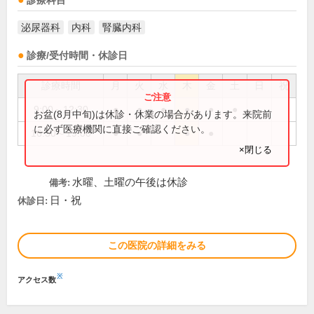
診療科目
泌尿器科
内科
腎臓内科
診療/受付時間・休診日
診療時間
月
火
水
木
金
土
日
祝
9:00～12:30
●
●
●
●
●
●
お盆(8月中旬)は休診・休業の場合があります。来院前
に必ず医療機関に直接ご確認ください。
16:30～19:00
●
●
●
●
×閉じる
水曜、土曜の午後は休診
備考:
日・祝
休診日:
この医院の詳細をみる
※
アクセス数