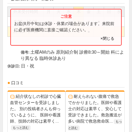
外来受付時間
月
火
水
木
金
土
日
祝
8:00～12:00
●
●
●
●
●
●
お盆(8月中旬)は休診・休業の場合があります。来院前
に必ず医療機関に直接ご確認ください。
12:30～17:00
●
●
●
●
●
×閉じる
土曜AMのみ 原則紹介制 診療8:30～開始 科によ
備考:
り異なる 臨時休診あり
日・祝
休診日:
口コミ
紹介状なしの初診で心臓
耐えられない腹痛で救急
血管センターを受診しまし
でかかりました。医師や看護
た。 別の投稿者さんも仰っ
士の対応は素早く、安心して
ているように、 医師や看護
受診できました。救急搬送が
師、技師の対応は素早く...
多い病院で救急救命医...
もっ
もっと読む
と読む