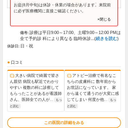
8:00～11:00
●
●
●
●
●
●
お盆(8月中旬)は休診・休業の場合があります。来院前
に必ず医療機関に直接ご確認ください。
×閉じる
診療は平日9:00～17:00、土曜9:00～12:00 PMは
備考:
全て予約診 科により異なる 臨時休診...(
続きを読む
)
日・祝
休診日:
口コミ
大きい病院で綺麗で皆さ
アトピー治療で有名なこ
ん親切 病院も駅近でわかり
ちらの皮膚科に 数年前から
やすい 複数の科に診察して
お世話になっています。 家
もらったことがあるが看護師
から遠くて通うのが大変に感
さん、医師全ての人が...
じてしまい 何度か他...
もっ
もっ
と読む
と読む
この医院の詳細をみる