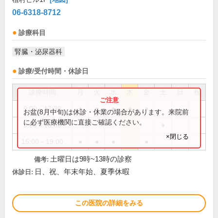
06-6318-8712
診療科目
腎臓・泌尿器科
診療/受付時間・休診日
診療時間
月
火
水
木
金
土
日
祝
9:00～12:30
●
●
●
●
●
お盆(8月中旬)は休診・休業の場合があります。来院前
に必ず医療機関に直接ご確認ください。
9:00～13:00
●
×閉じる
15:00～19:00
●
●
●
●
土曜日は9時~13時の診察
備考:
日、祝、年末年始、夏季休暇
休診日:
この医院の詳細をみる