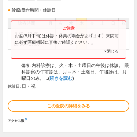
診療/受付時間・休診日
診療時間
月
火
水
木
金
土
日
祝
9:30～12:30
●
●
●
●
●
●
お盆(8月中旬)は休診・休業の場合があります。来院前
に必ず医療機関に直接ご確認ください。
16:30～19:00
●
●
●
×閉じる
内科診療は、火・木・土曜日の午後は休診。 眼
備考:
科診察の午前診は、月～木・土曜日。午後診は、月
曜日のみ。...(
続きを読む
)
日・祝
休診日:
この医院の詳細をみる
※
アクセス数