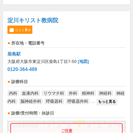
淀川キリスト教病院
8
口コミ
件
所在地・電話番号
柴島駅
大阪府大阪市東淀川区柴島1丁目7-50
[地図]
0120-364-489
診療科目
内科
血液内科
リウマチ科
外科
精神科
神経科
神経
内科
脳神経外科
呼吸器科
呼吸器外科
...
もっと見る
診療/受付時間・休診日
外来受付時間
月
火
水
木
金
土
日
祝