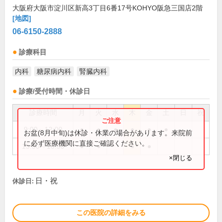
大阪府大阪市淀川区新高3丁目6番17号KOHYO阪急三国店2階
[地図]
06-6150-2888
診療科目
内科
糖尿病内科
腎臓内科
診療/受付時間・休診日
診療時間
月
火
水
木
金
土
日
祝
9:00～12:00
●
●
●
●
●
●
お盆(8月中旬)は休診・休業の場合があります。来院前
に必ず医療機関に直接ご確認ください。
15:30～18:30
●
●
●
●
×閉じる
日・祝
休診日:
この医院の詳細をみる