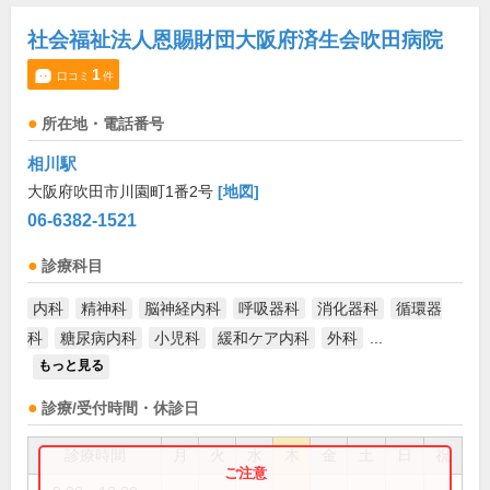
社会福祉法人恩賜財団大阪府済生会吹田病院
1
口コミ
件
所在地・電話番号
相川駅
大阪府吹田市川園町1番2号
[地図]
06-6382-1521
診療科目
内科
精神科
脳神経内科
呼吸器科
消化器科
循環器
科
糖尿病内科
小児科
緩和ケア内科
外科
...
もっと見る
診療/受付時間・休診日
診療時間
月
火
水
木
金
土
日
祝