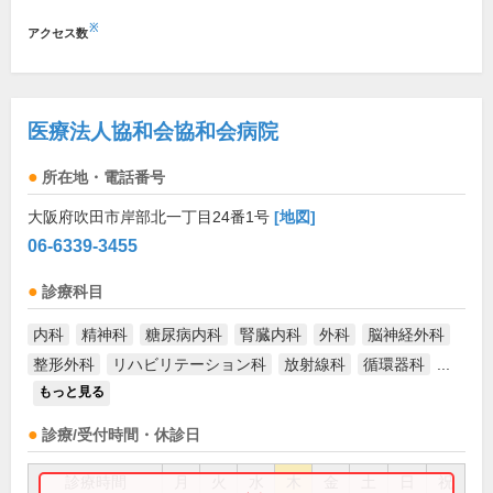
※
アクセス数
医療法人協和会協和会病院
所在地・電話番号
大阪府吹田市岸部北一丁目24番1号
[地図]
06-6339-3455
診療科目
内科
精神科
糖尿病内科
腎臓内科
外科
脳神経外科
整形外科
リハビリテーション科
放射線科
循環器科
...
もっと見る
診療/受付時間・休診日
診療時間
月
火
水
木
金
土
日
祝