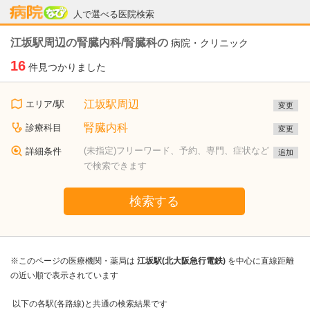
病院なび
人で選べる医院検索
江坂駅周辺の腎臓内科/腎臓科の
病院・クリニック
16
件見つかりました
江坂駅周辺
エリア/駅
変更
腎臓内科
診療科目
変更
(未指定)フリーワード、予約、専門、症状など
詳細条件
追加
で検索できます
検索する
※このページの医療機関・薬局は
江坂駅(北大阪急行電鉄)
を中心に直線距離
の近い順で表示されています
以下の各駅(各路線)と共通の検索結果です