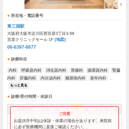
所在地・電話番号
東三国駅
大阪府大阪市淀川区西宮原3丁目3-98
宮原クリニックモール 1F
[地図]
06-6397-6677
診療科目
内科
呼吸器内科
消化器内科
胃腸科
循環器内科
腎臓
内科
肝臓内科
内分泌内科
糖尿病内科
老年内科
...
もっと見る
診療/受付時間・休診日
診療時間
月
火
水
木
金
土
日
祝
9:00～13:00
●
●
●
●
●
お盆(8月中旬)は休診・休業の場合があります。来院前
に必ず医療機関に直接ご確認ください。
16:30～18:30
●
●
●