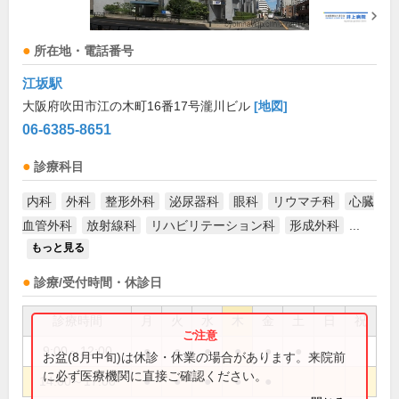
所在地・電話番号
江坂駅
大阪府吹田市江の木町16番17号瀧川ビル
[地図]
06-6385-8651
診療科目
内科
外科
整形外科
泌尿器科
眼科
リウマチ科
心臓
血管外科
放射線科
リハビリテーション科
形成外科
...
もっと見る
診療/受付時間・休診日
診療時間
月
火
水
木
金
土
日
祝
9:00～12:00
●
●
●
●
●
●
お盆(8月中旬)は休診・休業の場合があります。来院前
に必ず医療機関に直接ご確認ください。
14:00～17:00
●
●
●
●
●