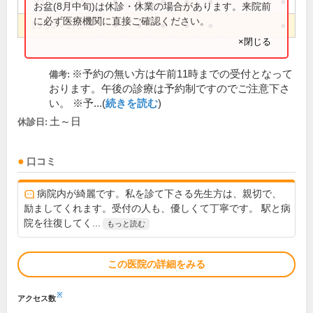
9:00～12:00
●
●
●
●
●
●
お盆(8月中旬)は休診・休業の場合があります。来院前
に必ず医療機関に直接ご確認ください。
13:30～17:00
●
●
●
●
●
●
×閉じる
※予約の無い方は午前11時までの受付となって
備考:
おります。午後の診療は予約制ですのでご注意下さ
い。 ※予...(
続きを読む
)
土～日
休診日:
口コミ
病院内が綺麗です。私を診て下さる先生方は、親切で、
励ましてくれます。受付の人も、優しくて丁寧です。 駅と病
院を往復してく...
もっと読む
この医院の詳細をみる
※
アクセス数