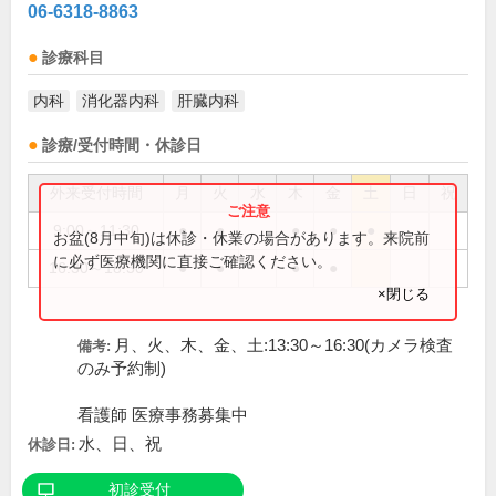
06-6318-8863
診療科目
内科
消化器内科
肝臓内科
診療/受付時間・休診日
外来受付時間
月
火
水
木
金
土
日
祝
9:00～11:30
●
●
●
●
●
お盆(8月中旬)は休診・休業の場合があります。来院前
に必ず医療機関に直接ご確認ください。
16:30～18:30
●
●
●
●
×閉じる
月、火、木、金、土:13:30～16:30(カメラ検査
備考:
のみ予約制)
看護師 医療事務募集中
水、日、祝
休診日:
初診受付