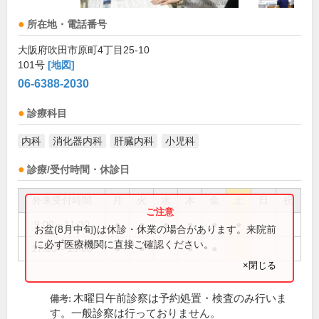
所在地・電話番号
大阪府吹田市原町4丁目25-10
101号
[地図]
06-6388-2030
診療科目
内科
消化器内科
肝臓内科
小児科
診療/受付時間・休診日
外来受付時間
月
火
水
木
金
土
日
祝
9:00～11:30
●
●
●
●
●
●
お盆(8月中旬)は休診・休業の場合があります。来院前
に必ず医療機関に直接ご確認ください。
17:00～19:00
●
●
●
●
×閉じる
木曜日午前診察は予約処置・検査のみ行いま
備考:
す。一般診察は行っておりません。