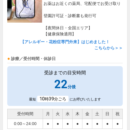
お薬はお近くの薬局、宅配便でお受け取り
登園許可証・診断書も発行可
【夜間休日・全国エリア】
【健康保険適用】
【アレルギー・花粉症専門外来】はじめました！
こちらから＞＞
診療／受付時間・休診日
受診までの目安時間
22
分後
10
39
時
分ごろ
最短
にお呼びいたします
受付時間
月
火
水
木
金
土
日
祝
0:00～24:00
●
●
●
●
●
●
●
●