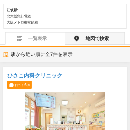
江坂駅:
北大阪急行電鉄
大阪メトロ御堂筋線
一覧表示
地図で検索
駅から近い順に全
7
件を表示
ひさこ内科クリニック
6
口コミ
件