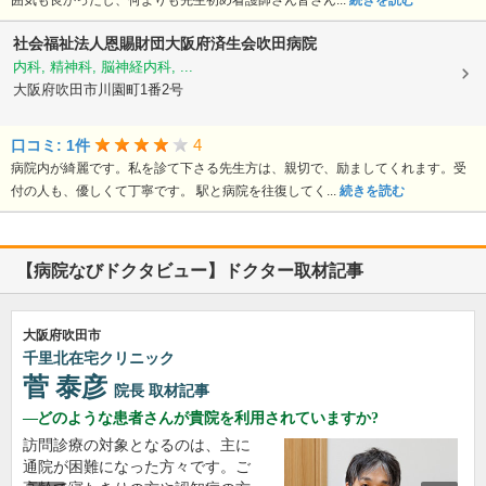
囲気も良かったし、何よりも先生初め看護師さん皆さん...
続きを読む
社会福祉法人恩賜財団大阪府済生会吹田病院
内科, 精神科, 脳神経内科, ...
大阪府吹田市川園町1番2号
4
口コミ: 1件
病院内が綺麗です。私を診て下さる先生方は、親切で、励ましてくれます。受
付の人も、優しくて丁寧です。 駅と病院を往復してく...
続きを読む
【病院なびドクタビュー】ドクター取材記事
大阪府吹田市
千里北在宅クリニック
菅 泰彦
院長
取材記事
どのような患者さんが貴院を利用されていますか?
訪問診療の対象となるのは、主に
通院が困難になった方々です。ご