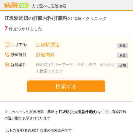
病院なび
人で選べる医院検索
江坂駅周辺の肝臓内科/肝臓科の
病院・クリニック
7
件見つかりました
江坂駅周辺
エリア/駅
変更
肝臓内科
診療科目
変更
(未指定)フリーワード、予約、専門、症状など
詳細条件
追加
で検索できます
検索する
※このページの医療機関・薬局は
江坂駅(北大阪急行電鉄)
を中心に直線距離
の近い順で表示されています
以下の各駅(各路線)と共通の検索結果です