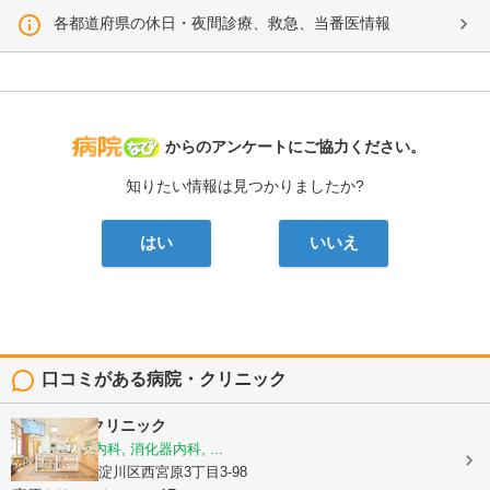
各都道府県の休日・夜間診療、救急、当番医情報
病院なび
からのアンケートにご協力ください。
知りたい情報は見つかりましたか?
はい
いいえ
口コミがある病院・クリニック
ひさこ内科クリニック
内科, 呼吸器内科, 消化器内科, ...
大阪府大阪市淀川区西宮原3丁目3-98