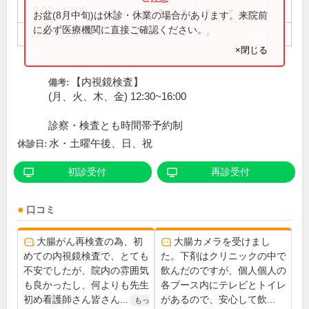
9:00～12:00
●
●
●
●
●
●
お盆(8月中旬)は休診・休業の場合があります。来院前
に必ず医療機関に直接ご確認ください。
17:00～19:00
●
●
●
●
×閉じる
【内視鏡検査】
備考:
(月、火、木、金) 12:30~16:00
診察・検査とも時間帯予約制
水・土曜午後、日、祝
休診日:
初診受付
再診受付
口コミ
大腸がん再検査の為、初
大腸カメラを受けまし
めての内視鏡検査で、とても
た。下剤はクリニックの中で
不安でしたが、院内の雰囲気
飲んだのですが、個人個人の
も良かったし、何よりも先生
各ブース内にテレビとトイレ
初め看護師さん皆さん...
があるので、安心して飲...
もっ