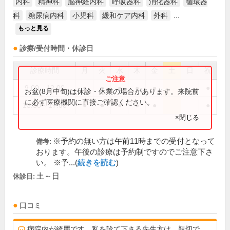
内科
精神科
脳神経内科
呼吸器科
消化器科
循環器
科
糖尿病内科
小児科
緩和ケア内科
外科
...
もっと見る
診療/受付時間・休診日
診療時間
月
火
水
木
金
土
日
祝
9:00～12:00
●
●
●
●
●
●
お盆(8月中旬)は休診・休業の場合があります。来院前
に必ず医療機関に直接ご確認ください。
13:30～17:00
●
●
●
●
●
●
×閉じる
※予約の無い方は午前11時までの受付となって
備考:
おります。午後の診療は予約制ですのでご注意下さ
い。 ※予...(
続きを読む
)
土～日
休診日:
口コミ
病院内が綺麗です。私を診て下さる先生方は、親切で、