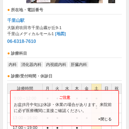
所在地・電話番号
千里山駅
大阪府吹田市千里山霧が丘9-1
千里山メディカルモール1
[地図]
06-6318-7610
診療科目
内科
消化器内科
内視鏡内科
肝臓内科
診療/受付時間・休診日
診療時間
月
火
水
木
金
土
日
祝
9:00～12:00
●
●
●
●
●
お盆(8月中旬)は休診・休業の場合があります。来院前
13:00～15:00
●
に必ず医療機関に直接ご確認ください。
13:00～16:00
●
●
●
●
×閉じる
17:00～19:00
●
●
●