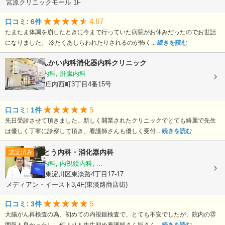
宮原クリニックモール 1F
4.67
口コミ: 6件
たまたま体調を崩したときに今まで行っていた病院がお休みだったのでお世話
になりました。 冷たくあしらわれたりされるのが怖く...
続きを読む
庄内駅前しんかい内科消化器内科クリニック
内科, 消化器内科, 肝臓内科
大阪府豊中市庄内西町3丁目4番15号
5
口コミ: 1件
先日受診させて頂きました。新しく開業されたクリニックでとても綺麗で先生
は優しく丁寧に診察して頂き、看護師さんも優しく受付...
続きを読む
ごとう内科・消化器内科
認証済み
内科, 消化器内科, 内視鏡内科, ...
大阪府大阪市東淀川区東淡路4丁目17-17
メディアン・イースト3,4F(東淡路商店街)
5
口コミ: 3件
大腸がん再検査の為、初めての内視鏡検査で、とても不安でしたが、院内の雰