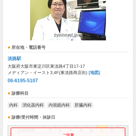
所在地・電話番号
淡路駅
大阪府大阪市東淀川区東淡路4丁目17-17
メディアン・イースト3,4F(東淡路商店街)
[地図]
06-6195-5107
診療科目
内科
消化器内科
内視鏡内科
肝臓内科
診療/受付時間・休診日
診療時間
月
火
水
木
金
土
日
祝