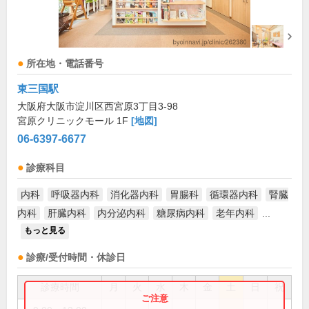
所在地・電話番号
東三国駅
大阪府大阪市淀川区西宮原3丁目3-98
宮原クリニックモール 1F
[地図]
06-6397-6677
診療科目
内科
呼吸器内科
消化器内科
胃腸科
循環器内科
腎臓
内科
肝臓内科
内分泌内科
糖尿病内科
老年内科
...
もっと見る
診療/受付時間・休診日
診療時間
月
火
水
木
金
土
日
祝