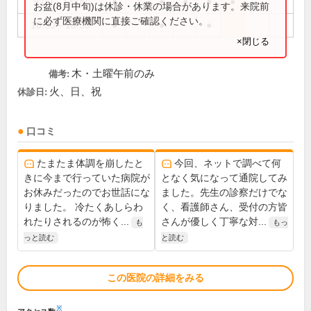
9:00～13:00
●
●
●
●
●
お盆(8月中旬)は休診・休業の場合があります。来院前
に必ず医療機関に直接ご確認ください。
16:30～18:30
●
●
●
×閉じる
木・土曜午前のみ
備考:
火、日、祝
休診日:
口コミ
たまたま体調を崩したと
今回、ネットで調べて何
きに今まで行っていた病院が
となく気になって通院してみ
お休みだったのでお世話にな
ました。先生の診察だけでな
りました。 冷たくあしらわ
く、看護師さん、受付の方皆
れたりされるのが怖く...
さんが優しく丁寧な対...
も
もっ
っと読む
と読む
この医院の詳細をみる
※