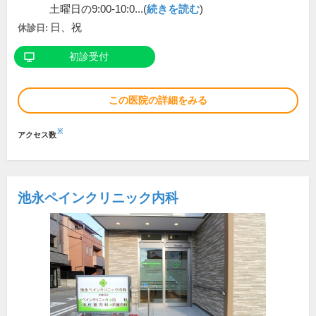
土曜日の9:00-10:0...(
続きを読む
)
日、祝
休診日:
初診受付
この医院の詳細をみる
※
アクセス数
池永ペインクリニック内科