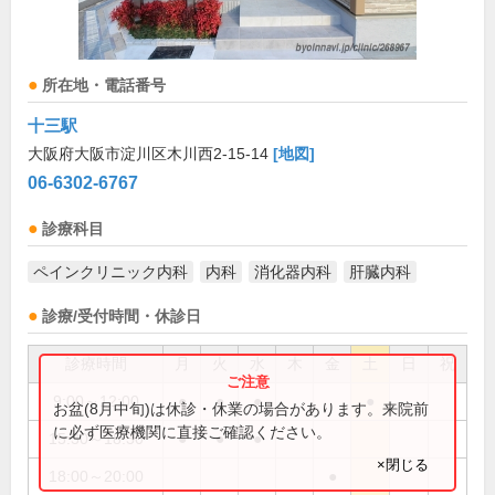
所在地・電話番号
十三駅
大阪府大阪市淀川区木川西2-15-14
[地図]
06-6302-6767
診療科目
ペインクリニック内科
内科
消化器内科
肝臓内科
診療/受付時間・休診日
診療時間
月
火
水
木
金
土
日
祝
9:00～12:00
●
●
●
●
お盆(8月中旬)は休診・休業の場合があります。来院前
に必ず医療機関に直接ご確認ください。
15:30～18:30
●
●
●
×閉じる
18:00～20:00
●