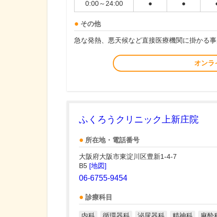
0:00～24:00
●
●
その他
急な発熱、悪天候など直接医療機関に掛かる事
オンラ
ふくろうクリニック上新庄院
所在地・電話番号
大阪府大阪市東淀川区豊新1-4-7
B5
[地図]
06-6755-9454
診療科目
内科
循環器科
泌尿器科
精神科
麻酔