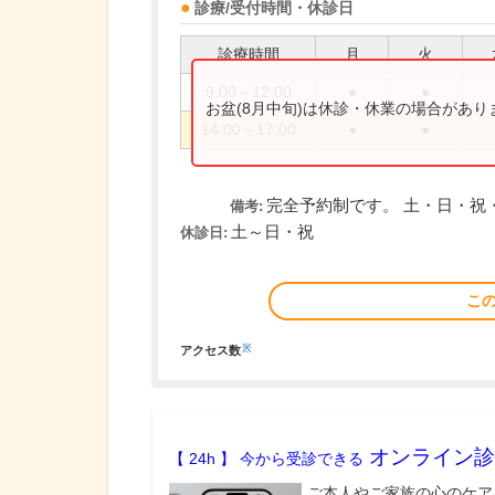
診療/受付時間・休診日
診療時間
月
火
9:00～12:00
●
●
お盆(8月中旬)は休診・休業の場合があ
14:00～17:00
●
●
完全予約制です。 土・日・祝
備考:
土～日・祝
休診日:
こ
※
アクセス数
オンライン診
【 24h 】 今から受診できる
ご本人やご家族の心のケア