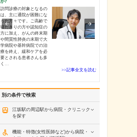
か?
うですね。この
い。
訪問診療の対象となるの
自分の健康につ
は、主に通院が困難にな
しがちな若い世
った方々です。ご高齢で
ちにも、がんな
寝たきりの方や認知症の
のリスクがある
方に加え、がんの終末期
って、積極的に
や間質性肺炎の末期で大
内視鏡検査を受
学病院や基幹病院での治
だきいという想
療を終え、緩和ケアを必
この場所を選び
要とされる患者さんも多
若いときは元気
く…
>>記事全文を読む
検…
別の条件で検索
江坂駅の周辺駅から病院・クリニック
を探す
機能・特徴(女性医師など)から病院・