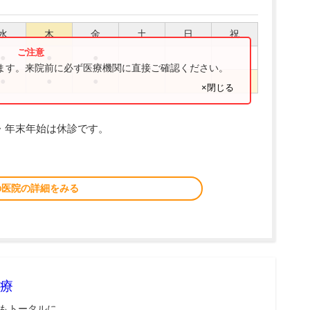
水
木
金
土
日
祝
●
●
●
ります。来院前に必ず医療機関に直接ご確認ください。
●
●
●
×閉じる
・年末年始は休診です。
の医院の詳細をみる
療
もトータルに