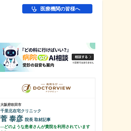
医療機関の皆様へ
医師(ドクター)の
大阪府吹田市
大阪府大阪市西区
千里北在宅クリニック
ありずみ消化器
菅 泰彦
有住 忠晃
院長
取材記事
どのような患者さんが貴院を利用されています
貴院がある場所