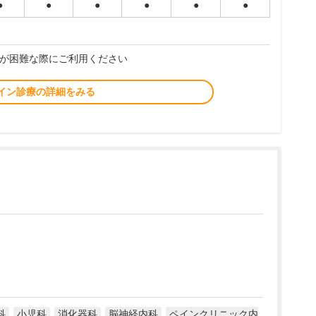
●
●
●
●
●
●
が困難な際にご利用ください
イン診療の詳細をみる
科
小児科
消化器科
脳神経内科
ペインクリニック内