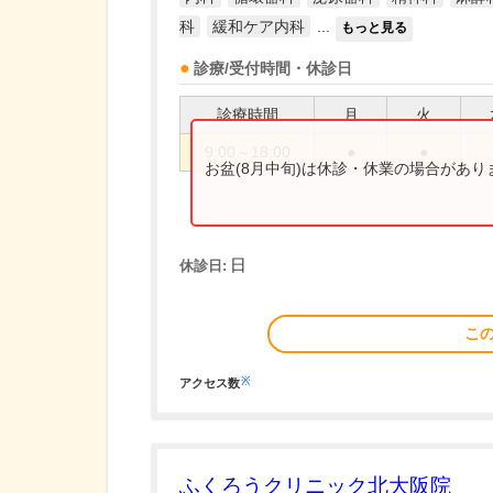
科
緩和ケア内科
...
もっと見る
診療/受付時間・休診日
診療時間
月
火
9:00～18:00
●
●
お盆(8月中旬)は休診・休業の場合があ
日
休診日:
こ
※
アクセス数
ふくろうクリニック北大阪院