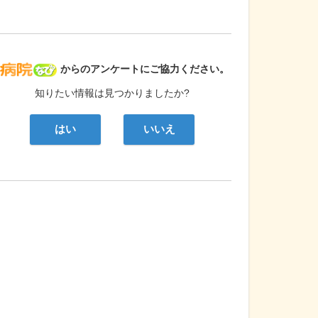
病院なび
からのアンケートにご協力ください。
知りたい情報は見つかりましたか?
はい
いいえ