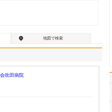
さい。
実は、私の父が世田谷の
地に開業して、長きにわ
たり地域のお子さんを診
てきた小児科医で、今も
現役で働いているんです
(笑)。 父は、診療以外の
場面でも地元の方から気
地図で検索
さくに声をかけられたり
と、地域の方たちに慕…
>>記事全文を読む
会吹田病院