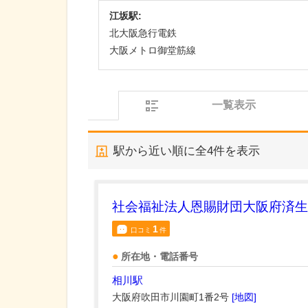
江坂駅:
北大阪急行電鉄
大阪メトロ御堂筋線
一覧表示
駅から近い順に全
4
件を表示
社会福祉法人恩賜財団大阪府済生
1
口コミ
件
所在地・電話番号
相川駅
大阪府吹田市川園町1番2号
[地図]