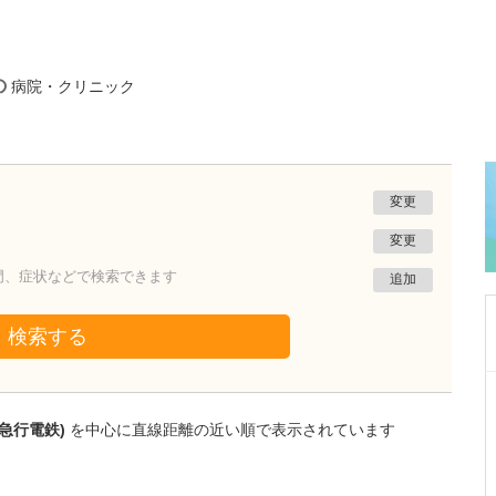
の
病院・クリニック
変更
変更
門、症状などで検索できます
追加
検索する
東京都世田谷区
いなみ内科クリニック
急行電鉄)
を中心に直線距離の近い順で表示されています
稲見 真木子
院長
取材記事
稲見先生が医師を志したきっかけを教えてくだ