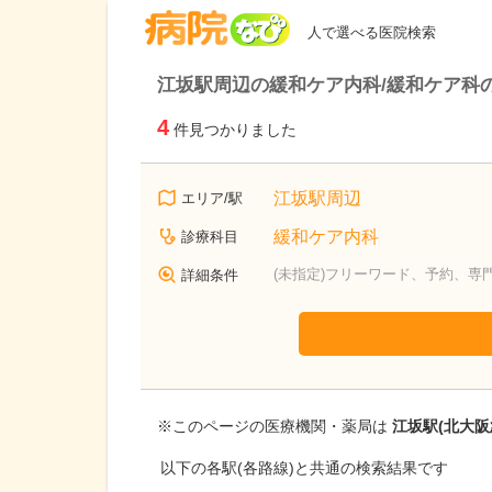
病院なび
人で選べる医院検索
江坂駅周辺の緩和ケア内科/緩和ケア科
4
件見つかりました
江坂駅周辺
エリア/駅
緩和ケア内科
診療科目
(未指定)フリーワード、予約、専
詳細条件
※このページの医療機関・薬局は
江坂駅(北大阪
以下の各駅(各路線)と共通の検索結果です