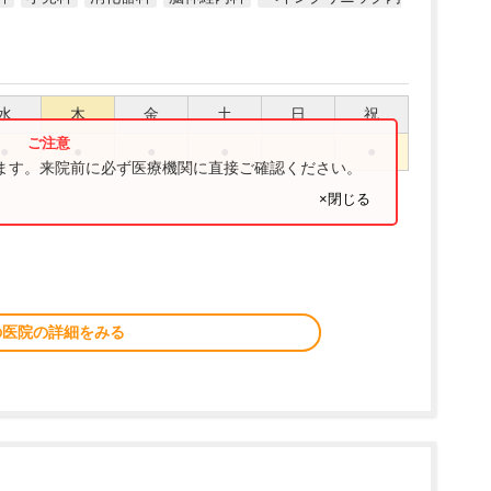
水
木
金
土
日
祝
●
●
●
●
●
ります。来院前に必ず医療機関に直接ご確認ください。
×閉じる
の医院の詳細をみる