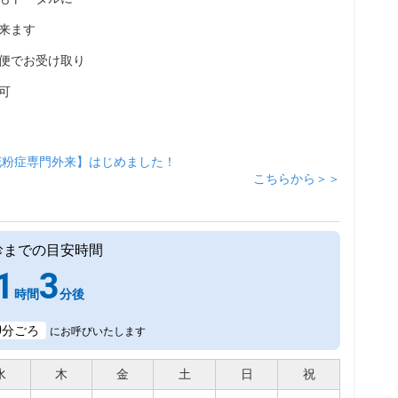
来ます
便でお受け取り
可
花粉症専門外来】はじめました！
こちらから＞＞
診までの目安時間
1
3
時間
分後
0
分ごろ
にお呼びいたします
水
木
金
土
日
祝