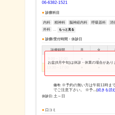
06-6382-1521
診療科目
内科
精神科
脳神経内科
呼吸器科
消
外科
...
もっと見る
診療/受付時間・休診日
診療時間
月
火
9:00～12:00
●
●
お盆(8月中旬)は休診・休業の場合があ
13:30～17:00
●
●
※予約の無い方は午前11時ま
備考:
でご注意下さい。 ※予...(
続きを読
土～日
休診日:
口コミ