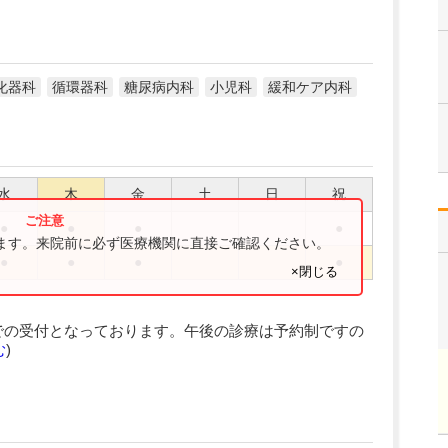
化器科
循環器科
糖尿病内科
小児科
緩和ケア内科
水
木
金
土
日
祝
●
●
●
●
ります。来院前に必ず医療機関に直接ご確認ください。
●
●
●
●
×閉じる
での受付となっております。午後の診療は予約制ですの
む
)