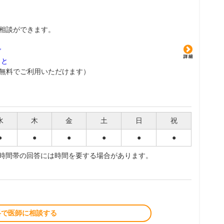
相談ができます。
グ
こと
無料でご利用いただけます）
水
木
金
土
日
祝
●
●
●
●
●
●
夜時間帯の回答には時間を要する場合があります。
料で医師に相談する