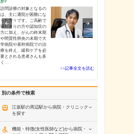
か?
ペインクリニッ
訪問診療の対象となるの
診療科は、まだ
は、主に通院が困難にな
れているとは言
った方々です。ご高齢で
く、「どのよう
寝たきりの方や認知症の
受診すればいい
方に加え、がんの終末期
らない」と戸惑
や間質性肺炎の末期で大
が少なくありま
学病院や基幹病院での治
た、「整形外科
療を終え、緩和ケアを必
らったがなかな
要とされる患者さんも多
改善…
く…
>>記事全文を読む
別の条件で検索
江坂駅の周辺駅から病院・クリニック
を探す
機能・特徴(女性医師など)から病院・