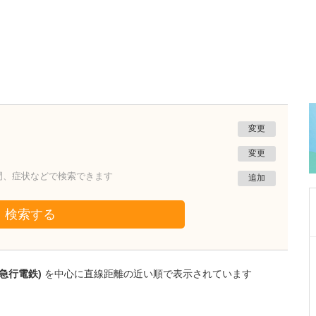
変更
変更
門、症状などで検索できます
追加
検索する
神奈川県横浜市戸塚区
横浜戸塚おいかわ内科・消化器内視鏡クリニック
急行電鉄)
を中心に直線距離の近い順で表示されています
及川 裕将
院長
取材記事
忙しい人たちのために、土日や早朝も内視鏡検