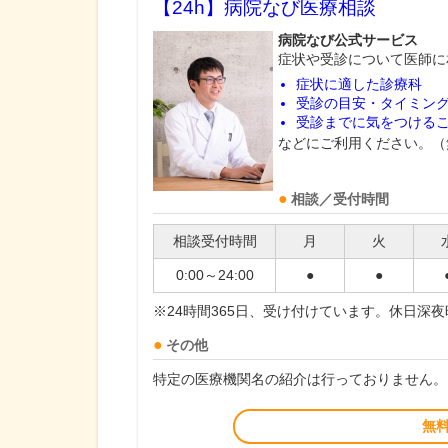
【24h】
病院なび医療相談
病院なび公式サービス
症状や受診について医師に
症状に適した診療科
受診の目安・タイミン
受診までに気をつける
などにご利用ください。（
相談／受付時間
相談受付時間
月
火
0:00～24:00
●
●
※24時間365日、受け付けています。休日深
その他
特定の医療機関名の紹介は行っておりません。
無