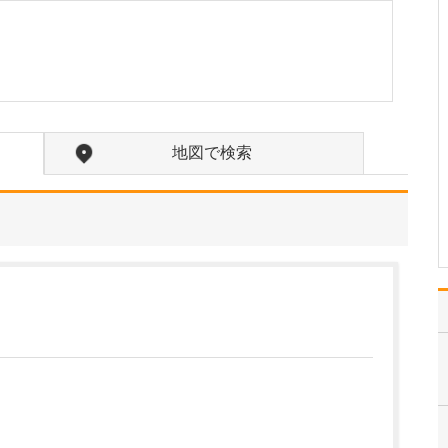
査を実施されているそうですね。
胃カメラ・大腸カメラと
もに、午前中に検査を終
えられる「モーニング内
視鏡」や、土曜日・日曜
日も検査枠を設けて対応
しています。胃カメラと
大腸カメラを同日に受け
地図で検索
ることも可能で、できる
だけ少ない通院回数で検
査…
>>記事全文を読む