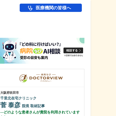
医療機関の皆様へ
医師(ドクター)の
大阪府吹田市
大阪府大阪市住吉区
千里北在宅クリニック
つねとう痛みの
菅 泰彦
恒遠 剛示
院長
取材記事
どのような患者さんが貴院を利用されています
今後の展望をお