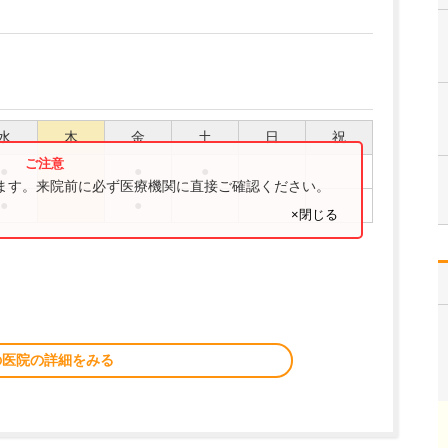
水
木
金
土
日
祝
●
●
●
ります。来院前に必ず医療機関に直接ご確認ください。
●
●
×閉じる
の医院の詳細をみる