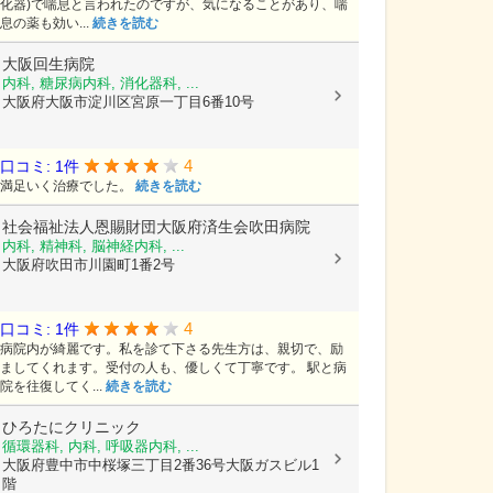
化器)で喘息と言われたのですが、気になることがあり、喘
息の薬も効い...
続きを読む
大阪回生病院
内科, 糖尿病内科, 消化器科, ...
大阪府大阪市淀川区宮原一丁目6番10号
4
口コミ: 1件
満足いく治療でした。
続きを読む
社会福祉法人恩賜財団大阪府済生会吹田病院
内科, 精神科, 脳神経内科, ...
大阪府吹田市川園町1番2号
4
口コミ: 1件
病院内が綺麗です。私を診て下さる先生方は、親切で、励
ましてくれます。受付の人も、優しくて丁寧です。 駅と病
院を往復してく...
続きを読む
ひろたにクリニック
循環器科, 内科, 呼吸器内科, ...
大阪府豊中市中桜塚三丁目2番36号大阪ガスビル1
階