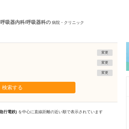
呼吸器内科/呼吸器科の
病院・クリニック
変更
変更
変更
検索する
東京都中野区
田中クリニック
急行電鉄)
を中心に直線距離の近い順で表示されています
田中 佐和子
院長
取材記事
どのような患者さんが多く来院しますか?