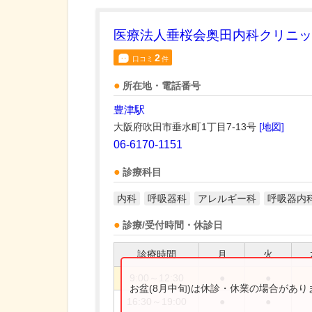
医療法人垂桜会奥田内科クリニッ
2
口コミ
件
所在地・電話番号
豊津駅
大阪府吹田市垂水町1丁目7-13号
[地図]
06-6170-1151
診療科目
内科
呼吸器科
アレルギー科
呼吸器内
診療/受付時間・休診日
診療時間
月
火
9:00～12:30
●
●
お盆(8月中旬)は休診・休業の場合があ
16:30～19:00
●
●