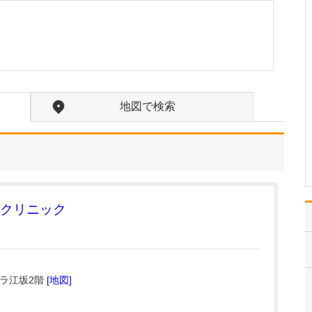
「かかりつけ医」として
風邪や生活習慣病など広
く一般内科の診療をして
いますが、喘息・慢性呼
吸器疾患・アレルギー疾
患・花粉症・睡眠時無呼
吸症候群など、私が専門
とする呼吸器疾患の患者
地図で検索
さんが多く来院されま
す。…
>>記事全文を読む
クリニック
イラ江坂2階
[地図]