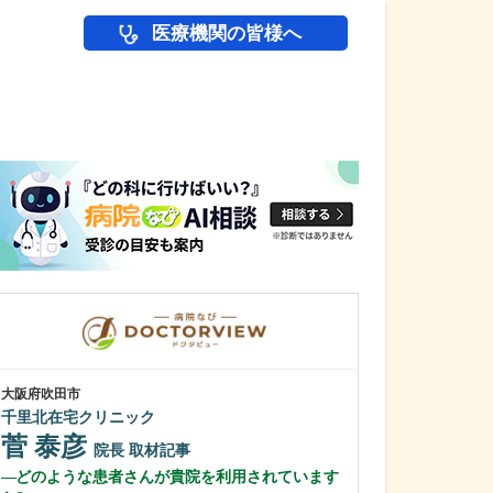
医療機関の皆様へ
医師(ドクター)の
大阪府吹田市
大阪府大阪市浪速区
千里北在宅クリニック
大阪なんばJUN
菅 泰彦
伊賀 順平
院長
取材記事
どのような患者さんが貴院を利用されています
鼻の日帰り手術