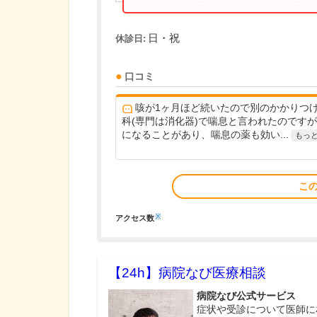
日・祝
休診日:
口コミ
咳が1ヶ月ほど続いたので別のかかりつ
科(専門は消化器)で喘息と言われたのです
になることがあり、喘息の薬も効い...
もっ
こ
※
アクセス数
【24h】
病院なび医療相談
病院なび公式サービス
症状や受診について医師に