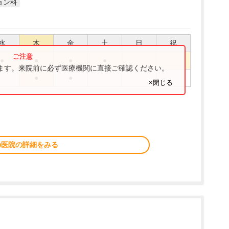
ョン科
水
木
金
土
日
祝
●
●
●
●
ります。来院前に必ず医療機関に直接ご確認ください。
●
●
×閉じる
の医院の詳細をみる