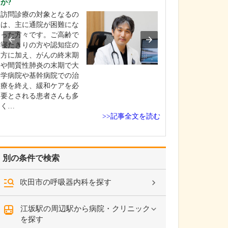
か?
い。
訪問診療の対象となるの
当院では「鼻づ
は、主に通院が困難にな
善するための手
った方々です。ご高齢で
力しており、主
寝たきりの方や認知症の
湾曲症やアレル
方に加え、がんの終末期
炎、副鼻腔炎の
や間質性肺炎の末期で大
を中心に行って
学病院や基幹病院での治
具体的には、鼻
療を終え、緩和ケアを必
症は左右の鼻腔
要とされる患者さんも多
いる鼻中隔が強
く…
る…
>>記事全文を読む
別の条件で検索
吹田市の呼吸器内科を探す
江坂駅の周辺駅から病院・クリニック
を探す