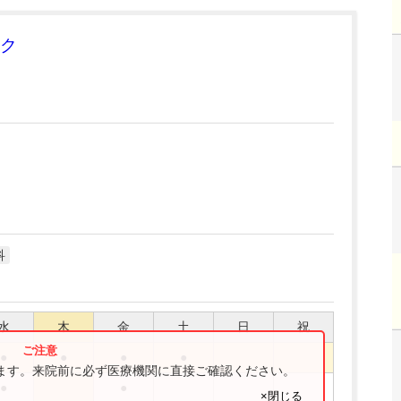
ク
科
水
木
金
土
日
祝
●
●
●
●
ります。来院前に必ず医療機関に直接ご確認ください。
●
●
×閉じる