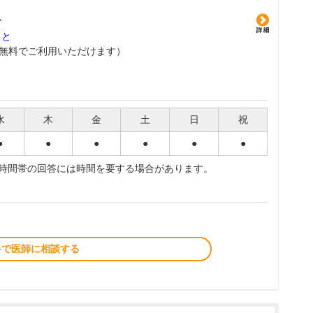
グ
こと
無料でご利用いただけます）
水
木
金
土
日
祝
●
●
●
●
●
●
夜時間帯の回答には時間を要する場合があります。
料で医師に相談する