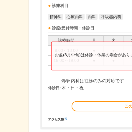
診療科目
精神科
心療内科
内科
呼吸器内科
診療/受付時間・休診日
診療時間
月
火
9:00～13:00
●
●
お盆(8月中旬)は休診・休業の場合があ
15:00～19:00
●
●
内科は往診のみの対応です
備考:
木・日・祝
休診日:
こ
※
アクセス数