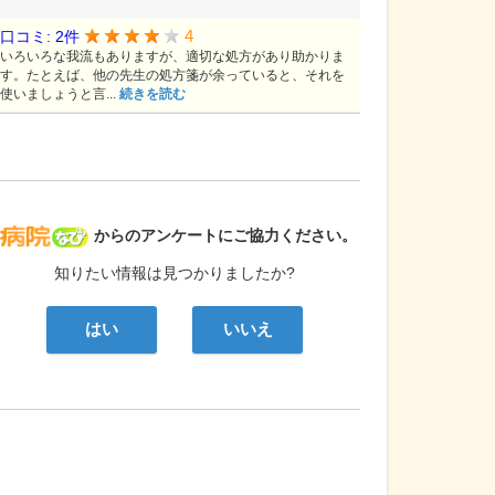
4
口コミ: 2件
いろいろな我流もありますが、適切な処方があり助かりま
す。たとえば、他の先生の処方箋が余っていると、それを
使いましょうと言...
続きを読む
病院なび
からのアンケートにご協力ください。
知りたい情報は見つかりましたか?
はい
いいえ