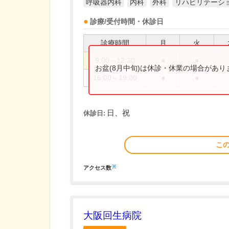
呼吸器内科
内科
外科
リハビリテーシ
診療/受付時間・休診日
診療時間
月
火
9:00～12:30
●
●
お盆(8月中旬)は休診・休業の場合があ
16:00～19:00
●
●
日、祝
休診日:
こ
※
アクセス数
大阪回生病院