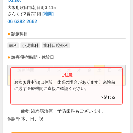
大阪府吹田市朝日町3-115
さんくす3番館1階
[地図]
06-6382-2662
診療科目
歯科
小児歯科
歯科口腔外科
診療/受付時間・休診日
診療時間
月
火
水
木
金
土
日
祝
9:00～20:00
●
●
●
●
●
お盆(8月中旬)は休診・休業の場合があります。来院前
に必ず医療機関に直接ご確認ください。
×閉じる
歯周病治療・予防歯科もございます。
備考:
木、日、祝
休診日: