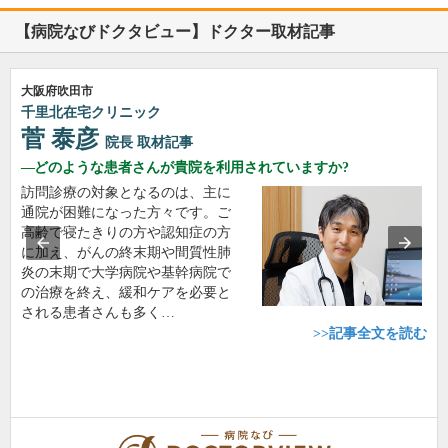
【病院なびドクタビュー】ドクター取材記事
大阪府吹田市
千里北在宅クリニック
菅 泰彦
院長
取材記事
どのような患者さんが貴院を利用されていますか?
訪問診療の対象となるのは、主に
通院が困難になった方々です。ご
高齢で寝たきりの方や認知症の方
に加え、がんの終末期や間質性肺
炎の末期で大学病院や基幹病院で
の治療を終え、緩和ケアを必要と
される患者さんも多く…
>>記事全文を読む