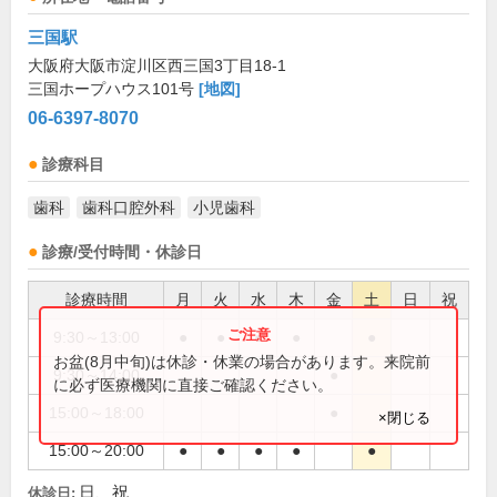
三国駅
大阪府大阪市淀川区西三国3丁目18-1
三国ホープハウス101号
[地図]
06-6397-8070
診療科目
歯科
歯科口腔外科
小児歯科
診療/受付時間・休診日
診療時間
月
火
水
木
金
土
日
祝
9:30～13:00
●
●
●
●
●
お盆(8月中旬)は休診・休業の場合があります。来院前
9:30～14:00
●
に必ず医療機関に直接ご確認ください。
15:00～18:00
●
×閉じる
15:00～20:00
●
●
●
●
●
日、祝
休診日: