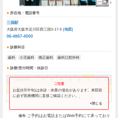
所在地・電話番号
三国駅
大阪府大阪市淀川区西三国3-17-5
[地図]
06-4867-4500
診療科目
歯科
小児歯科
矯正歯科
歯科口腔外科
診療/受付時間・休診日
診療時間
月
火
水
木
金
土
日
祝
9:30～15:00
●
●
お盆(8月中旬)は休診・休業の場合があります。来院前
に必ず医療機関に直接ご確認ください。
9:30～18:30
●
●
●
●
×閉じる
ご予約はお電話またはWeb予約にて承っており
備考: