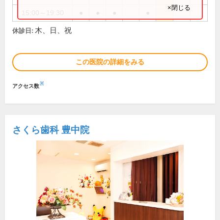
×閉じる
15:00～19:30
●
●
●
●
木、日、祝
休診日:
この医院の詳細をみる
※
アクセス数
さくら歯科 豊中院