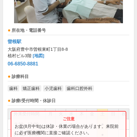
所在地・電話番号
曽根駅
大阪府豊中市曽根東町1丁目8-8
植村ビル3階
[地図]
06-6850-8881
診療科目
歯科
矯正歯科
小児歯科
歯科口腔外科
診療/受付時間・休診日
外来受付時間
月
火
水
木
金
土
日
祝
9:30～13:00
●
●
●
●
●
お盆(8月中旬)は休診・休業の場合があります。来院前
に必ず医療機関に直接ご確認ください。
14:00～17:00
●