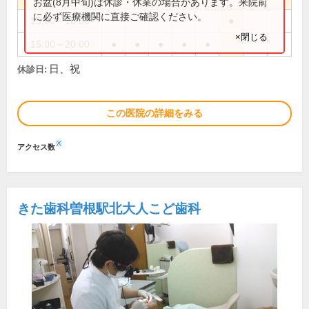
お盆(8月中旬)は休診・休業の場合があります。来院前
に必ず医療機関に直接ご確認ください。
15:00～18:00
●
×閉じる
15:00～20:00
●
●
●
●
●
日、祝
休診日:
この医院の詳細をみる
※
アクセス数
きた歯科曽根駅北大人こど歯科