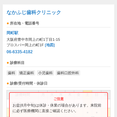
なかふじ歯科クリニック
所在地・電話番号
岡町駅
大阪府豊中市岡上の町1丁目1-15
プロスパー岡上の町1F
[地図]
06-6335-4182
診療科目
歯科
矯正歯科
小児歯科
歯科口腔外科
診療/受付時間・休診日
診療時間
月
火
水
木
金
土
日
祝
10:00～13:30
●
●
●
●
お盆(8月中旬)は休診・休業の場合があります。来院前
に必ず医療機関に直接ご確認ください。
10:00～15:00
●
●