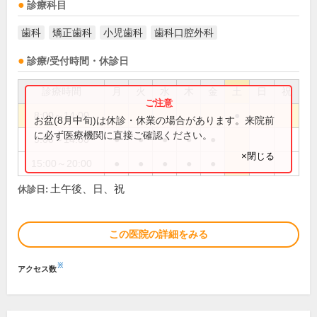
診療科目
歯科
矯正歯科
小児歯科
歯科口腔外科
診療/受付時間・休診日
診療時間
月
火
水
木
金
土
日
祝
8:00～14:00
●
お盆(8月中旬)は休診・休業の場合があります。来院前
に必ず医療機関に直接ご確認ください。
9:00～14:00
●
●
●
●
●
×閉じる
15:00～20:00
●
●
●
●
●
土午後、日、祝
休診日:
この医院の詳細をみる
※
アクセス数