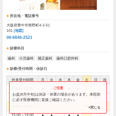
所在地・電話番号
大阪府豊中市熊野町4-2-51
101
[地図]
06-6846-2521
診療科目
歯科
小児歯科
矯正歯科
歯科口腔外科
診療/受付時間・休診日
外来受付時間
月
火
水
木
金
土
日
祝
9:30～13:00
●
●
●
●
お盆(8月中旬)は休診・休業の場合があります。来院前
9:30～14:00
●
に必ず医療機関に直接ご確認ください。
9:30～17:00
●
×閉じる
15:00～19:00
●
●
●
●