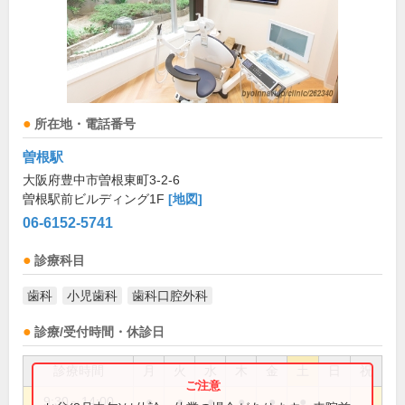
所在地・電話番号
曽根駅
大阪府豊中市曽根東町3-2-6
曽根駅前ビルディング1F
[地図]
06-6152-5741
診療科目
歯科
小児歯科
歯科口腔外科
診療/受付時間・休診日
診療時間
月
火
水
木
金
土
日
祝
9:30～14:00
●
●
●
●
●
●