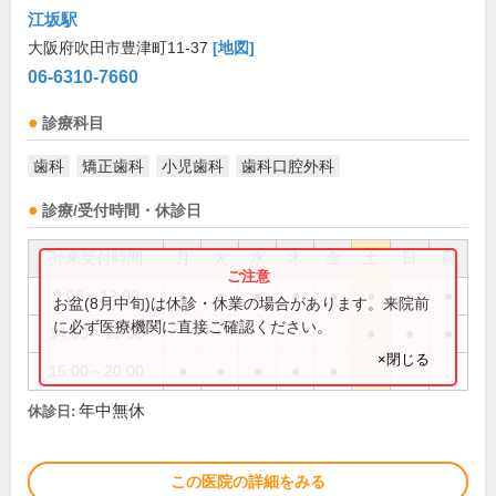
江坂駅
大阪府吹田市豊津町11-37
[地図]
06-6310-7660
診療科目
歯科
矯正歯科
小児歯科
歯科口腔外科
診療/受付時間・休診日
外来受付時間
月
火
水
木
金
土
日
祝
9:00～12:00
●
●
●
●
●
●
●
●
お盆(8月中旬)は休診・休業の場合があります。来院前
に必ず医療機関に直接ご確認ください。
14:00～19:00
●
●
●
×閉じる
15:00～20:00
●
●
●
●
●
年中無休
休診日:
この医院の詳細をみる