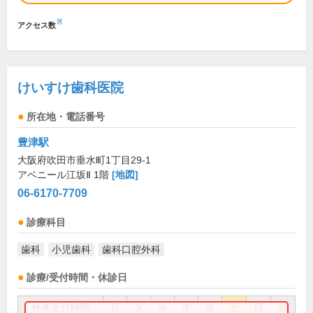
※
アクセス数
けいすけ歯科医院
所在地・電話番号
豊津駅
大阪府吹田市垂水町1丁目29-1
アベニール江坂Ⅱ 1階
[地図]
06-6170-7709
診療科目
歯科
小児歯科
歯科口腔外科
診療/受付時間・休診日
外来受付時間
月
火
水
木
金
土
日
祝