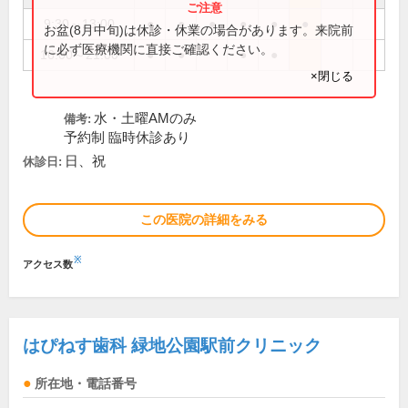
9:30～13:00
●
●
●
●
●
●
お盆(8月中旬)は休診・休業の場合があります。来院前
に必ず医療機関に直接ご確認ください。
16:00～21:00
●
●
●
●
×閉じる
水・土曜AMのみ
備考:
予約制 臨時休診あり
日、祝
休診日:
この医院の詳細をみる
※
アクセス数
はぴねす歯科 緑地公園駅前クリニック
所在地・電話番号