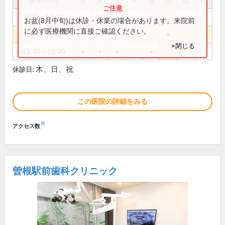
診療時間
月
火
水
木
金
土
日
祝
9:00～12:00
●
●
●
●
お盆(8月中旬)は休診・休業の場合があります。来院前
に必ず医療機関に直接ご確認ください。
9:00～16:30
●
×閉じる
13:30～19:00
●
●
●
●
木、日、祝
休診日:
この医院の詳細をみる
※
アクセス数
曽根駅前歯科クリニック