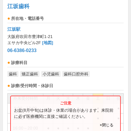
江坂歯科
所在地・電話番号
江坂駅
大阪府吹田市豊津町1-21
エサカ中央ビル2F
[地図]
06-6386-0233
診療科目
歯科
矯正歯科
小児歯科
歯科口腔外科
診療/受付時間・休診日
外来受付時間
月
火
水
木
金
土
日
祝
9:00～13:00
●
●
●
●
●
お盆(8月中旬)は休診・休業の場合があります。来院前
に必ず医療機関に直接ご確認ください。
15:00～19:00
●
●
×閉じる
16:00～20:00
●
●
●
●
●