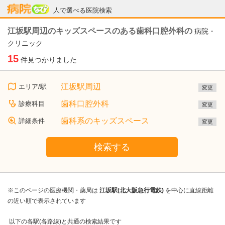
病院なび
人で選べる医院検索
江坂駅周辺のキッズスペースのある歯科口腔外科の
病院・
クリニック
15
件見つかりました
江坂駅周辺
エリア/駅
変更
歯科口腔外科
診療科目
変更
歯科系のキッズスペース
詳細条件
変更
検索する
※このページの医療機関・薬局は
江坂駅(北大阪急行電鉄)
を中心に直線距離
の近い順で表示されています
以下の各駅(各路線)と共通の検索結果です