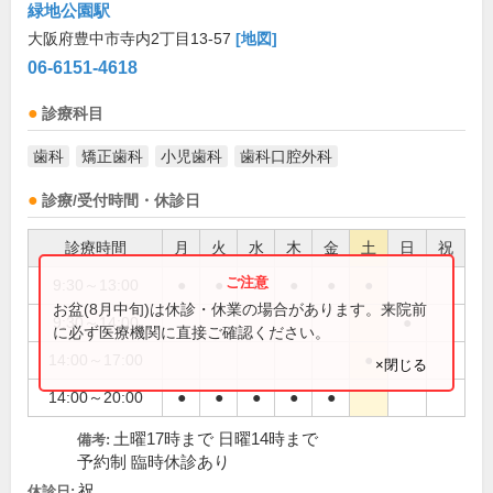
緑地公園駅
大阪府豊中市寺内2丁目13-57
[地図]
06-6151-4618
診療科目
歯科
矯正歯科
小児歯科
歯科口腔外科
診療/受付時間・休診日
診療時間
月
火
水
木
金
土
日
祝
9:30～13:00
●
●
●
●
●
●
お盆(8月中旬)は休診・休業の場合があります。来院前
9:30～14:00
●
に必ず医療機関に直接ご確認ください。
14:00～17:00
●
×閉じる
14:00～20:00
●
●
●
●
●
土曜17時まで 日曜14時まで
備考:
予約制 臨時休診あり
祝
休診日: