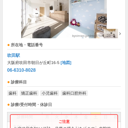
所在地・電話番号
吹田駅
大阪府吹田市朝日が丘町16-5
[地図]
06-6310-8028
診療科目
歯科
矯正歯科
小児歯科
歯科口腔外科
診療/受付時間・休診日
診療時間
月
火
水
木
金
土
日
祝
9:00～12:00
●
●
●
●
●