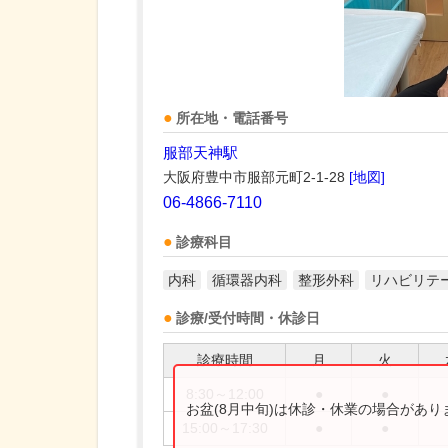
所在地・電話番号
服部天神駅
大阪府豊中市服部元町2-1-28
[地図]
06-4866-7110
診療科目
内科
循環器内科
整形外科
リハビリテ
診療/受付時間・休診日
診療時間
月
火
8:30～12:00
●
●
お盆(8月中旬)は休診・休業の場合があ
15:00～17:30
●
●