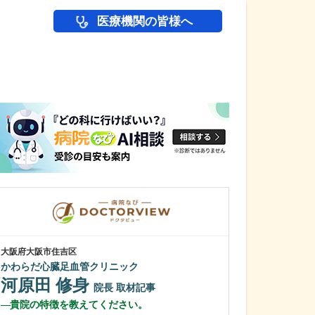
医療機関の皆様へ
医師(ドクター)の
大阪府大阪市住吉区
大阪府大阪市城東区
かわらだ心臓足血管クリニック
石川消化器内科
河原田 修身
石川 嶺
院長
取材記事
院
貴院の特徴を教えてください。
貴院で受けられ