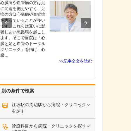
えてください。
心臓病や血管病の方は足
当院では、でき
に問題を抱えやすく、足
者さんの苦痛が
病の方は心臓病や血管病
に、細心の注意
を患っていることが多い
がら検査を実施
です。これらは互いに影
す。胃カメラは
響しあい悪循環を起こし
鼻に対応してお
ます。そこで当院は「心
時は挿入箇所に
臓と足と血管のトータル
を使用しますが
クリニック」を掲げ、心
に応じて鎮静剤
臓…
>>記事全文を読む
て…
別の条件で検索
江坂駅の周辺駅から病院・クリニック
を探す
診療科目から病院・クリニックを探す