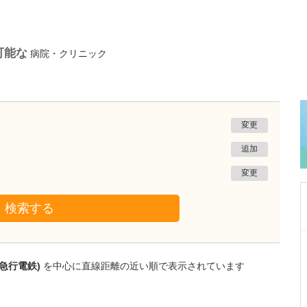
可能な
病院・クリニック
変更
追加
変更
検索する
大阪府吹田市
千里北在宅クリニック
急行電鉄)
を中心に直線距離の近い順で表示されています
菅 泰彦
院長
取材記事
どのような患者さんが貴院を利用されています