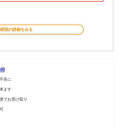
の医院の詳細をみる
療
不良に
来ます
便でお受け取り
可