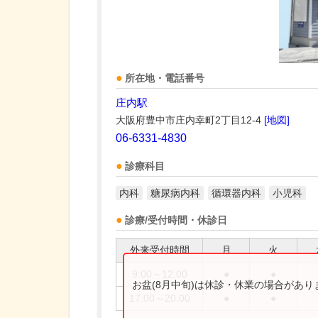
所在地・電話番号
庄内駅
大阪府豊中市庄内幸町2丁目12-4
[地図]
06-6331-4830
診療科目
内科
糖尿病内科
循環器内科
小児科
診療/受付時間・休診日
外来受付時間
月
火
9:00～12:00
●
●
お盆(8月中旬)は休診・休業の場合があ
17:00～20:00
●
●