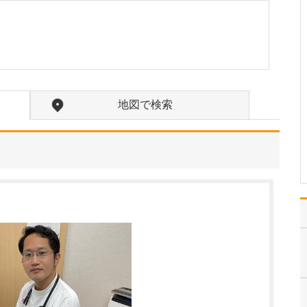
か?
訪問診療の対象となるの
は、主に通院が困難にな
った方々です。ご高齢で
寝たきりの方や認知症の
方に加え、がんの終末期
や間質性肺炎の末期で大
学病院や基幹病院での治
地図で検索
療を終え、緩和ケアを必
要とされる患者さんも多
く…
>>記事全文を読む