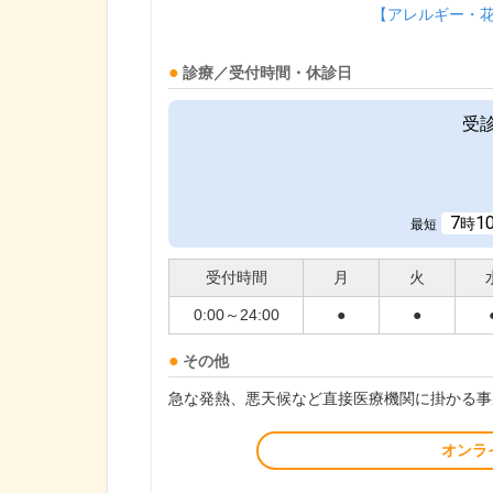
【アレルギー・
診療／受付時間・休診日
受
7
1
時
最短
受付時間
月
火
0:00～24:00
●
●
その他
急な発熱、悪天候など直接医療機関に掛かる事
オンラ