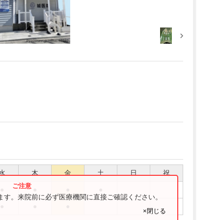
水
木
金
土
日
祝
●
●
●
●
ります。来院前に必ず医療機関に直接ご確認ください。
●
●
●
×閉じる