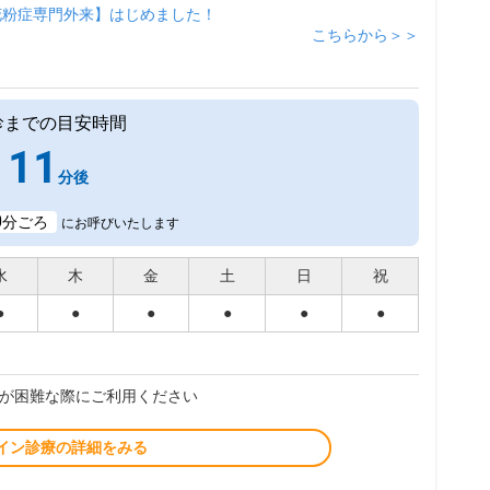
花粉症専門外来】はじめました！
こちらから＞＞
診までの目安時間
11
分後
0
分ごろ
にお呼びいたします
水
木
金
土
日
祝
●
●
●
●
●
●
が困難な際にご利用ください
イン診療の詳細をみる