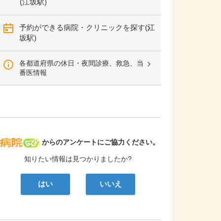
(江坂駅)
予約ができる病院・クリニックを探す(江
坂駅)
各都道府県の休日・夜間診療、救急、当
番医情報
病院なび
からのアンケートにご協力ください。
知りたい情報は見つかりましたか?
はい
いいえ