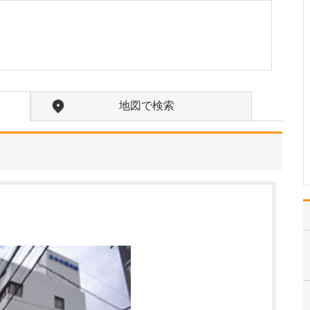
か?
訪問診療の対象となるの
は、主に通院が困難にな
った方々です。ご高齢で
寝たきりの方や認知症の
方に加え、がんの終末期
や間質性肺炎の末期で大
学病院や基幹病院での治
地図で検索
療を終え、緩和ケアを必
要とされる患者さんも多
く…
>>記事全文を読む