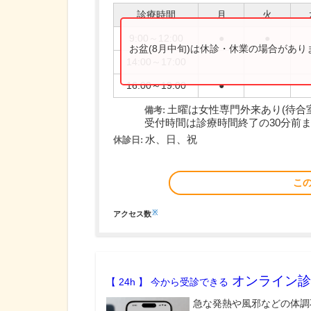
診療時間
月
火
9:00～12:00
●
●
お盆(8月中旬)は休診・休業の場合があ
14:00～17:00
16:00～19:00
●
土曜は女性専門外来あり(待合
備考:
受付時間は診療時間終了の30分前
水、日、祝
休診日:
こ
※
アクセス数
オンライン診
【 24h 】 今から受診できる
急な発熱や風邪などの体調