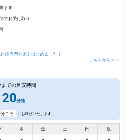
来ます
便でお受け取り
可
花粉症専門外来】はじめました！
こちらから＞＞
診までの目安時間
20
分後
4
分ごろ
にお呼びいたします
水
木
金
土
日
祝
●
●
●
●
●
●