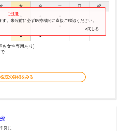
水
木
金
土
日
祝
●
●
●
ります。来院前に必ず医療機関に直接ご確認ください。
●
×閉じる
●
●
室も女性専用あり)
まで
の医院の詳細をみる
療
不良に