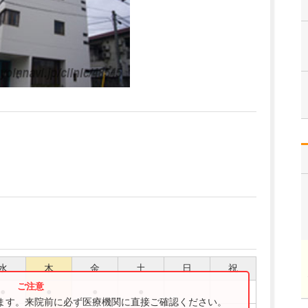
水
木
金
土
日
祝
●
●
●
●
ります。来院前に必ず医療機関に直接ご確認ください。