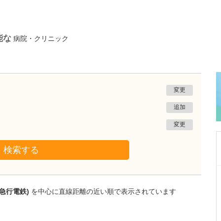
能な
病院・クリニック
変更
追加
変更
検索する
大阪府吹田市
千里北在宅クリニック
急行電鉄)
を中心に直線距離の近い順で表示されています
菅 泰彦
院長
取材記事
どのような患者さんが貴院を利用されています