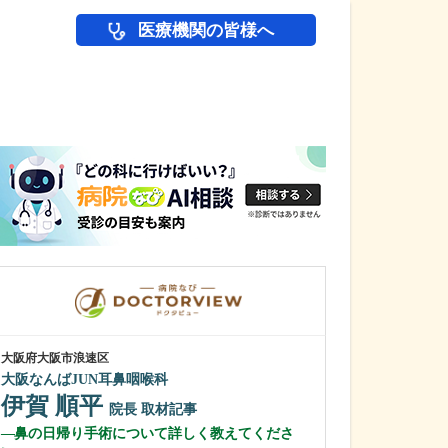
医療機関の皆様へ
医師(ドクター)の
大阪府大阪市浪速区
大阪府高槻市
大阪なんばJUN耳鼻咽喉科
やまぐち内科・
伊賀 順平
山口 嘉土
院長
取材記事
鼻の日帰り手術について詳しく教えてくださ
院長
取材記事