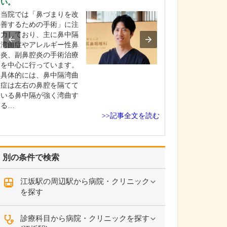
い。
特に力を入れて
当院では「鼻づまりを改
い。
善するための手術」に注
総合内科専門医
力しており、主に鼻中隔
門医としての経
湾曲症やアレルギー性鼻
し、慢性腎臓病
炎、副鼻腔炎の手術治療
見と治療、そし
を中心に行っています。
慣病の改善に力
具体的には、鼻中隔湾曲
います。 腎臓は
症は左右の鼻腔を隔てて
や糖尿病といっ
いる鼻中隔が強く湾曲す
慣病と密接に関
る…
り、腎機能の低
>>記事全文を読む
臓…
別の条件で検索
江坂駅の周辺駅から病院・クリニック
を探す
診療科目から病院・クリニックを探す