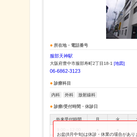
所在地・電話番号
服部天神駅
大阪府豊中市服部寿町2丁目18-1
[地図]
06-6862-3123
診療科目
内科
外科
放射線科
診療/受付時間・休診日
外来受付時間
月
火
9:00～12:00
●
●
お盆(8月中旬)は休診・休業の場合があ