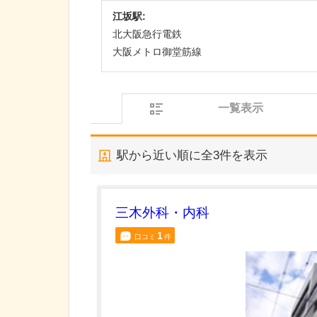
江坂駅:
北大阪急行電鉄
大阪メトロ御堂筋線
一覧表示
駅から近い順に全
3
件を表示
三木外科・内科
1
口コミ
件