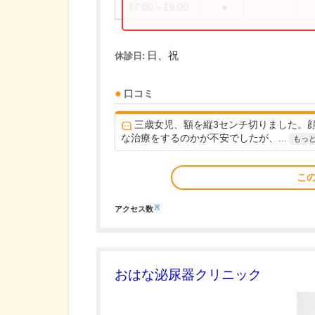
17:00～19:00
●
日、祝
休診日:
口コミ
三歳女児、額を縦3センチ切りました。
な治療をするのかが不安でしたが、...
もっ
こ
※
アクセス数
おはな泌尿器クリニック