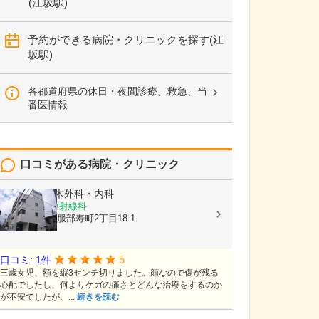
(江坂駅)
予約ができる病院・クリニックを探す(江
坂駅)
各都道府県の休日・夜間診療、救急、当
番医情報
口コミがある病院・クリニック
医療法人
三木外科・内科
内科, 外科, 放射線科
大阪府豊中市服部寿町2丁目18-1
5
口コミ: 1件
三歳女児、額を縦3センチ切りました。顔なので傷が残る
心配でしたし、何よりケガの痛さとどんな治療をするのか
が不安でしたが、...
続きを読む