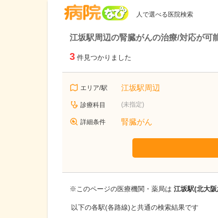
病院なび
人で選べる医院検索
江坂駅周辺の腎臓がんの治療/対応が可
3
件見つかりました
江坂駅周辺
エリア/駅
(未指定)
診療科目
腎臓がん
詳細条件
※このページの医療機関・薬局は
江坂駅(北大阪
以下の各駅(各路線)と共通の検索結果です