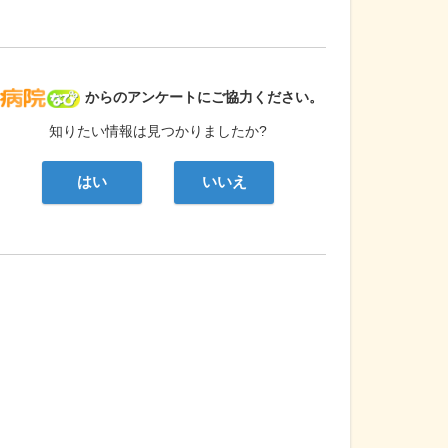
病院なび
からのアンケートにご協力ください。
知りたい情報は見つかりましたか?
はい
いいえ