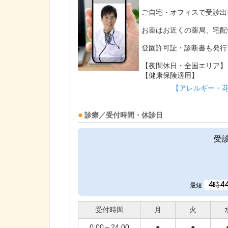
ご自宅・オフィスで受診出
お薬はお近くの薬局、宅配
登園許可証・診断書も発行
【夜間休日・全国エリア】
【健康保険適用】
【アレルギー・
診療／受付時間・休診日
受
4
4
時
最短
受付時間
月
火
0:00～24:00
●
●