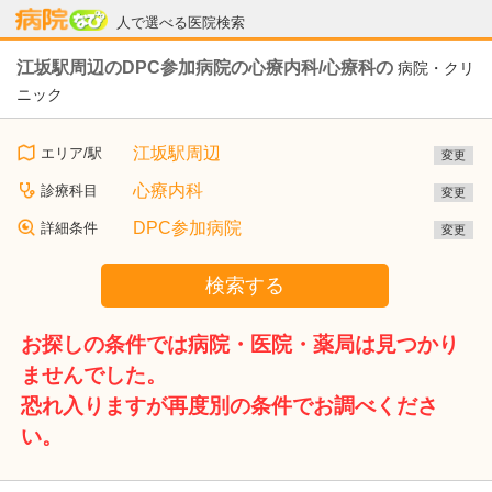
病院なび
人で選べる医院検索
江坂駅周辺のDPC参加病院の心療内科/心療科の
病院・クリ
ニック
江坂駅周辺
エリア/駅
変更
心療内科
診療科目
変更
DPC参加病院
詳細条件
変更
検索する
お探しの条件では病院・医院・薬局は見つかり
ませんでした。
恐れ入りますが再度別の条件でお調べくださ
い。