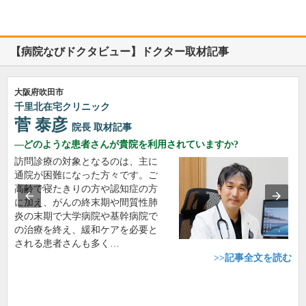
【病院なびドクタビュー】ドクター取材記事
大阪府吹田市
千里北在宅クリニック
菅 泰彦
院長
取材記事
どのような患者さんが貴院を利用されていますか?
訪問診療の対象となるのは、主に
通院が困難になった方々です。ご
高齢で寝たきりの方や認知症の方
に加え、がんの終末期や間質性肺
炎の末期で大学病院や基幹病院で
の治療を終え、緩和ケアを必要と
される患者さんも多く…
>>記事全文を読む