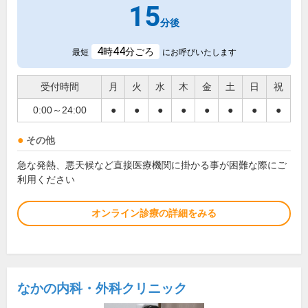
15
分後
4
44
時
分ごろ
最短
にお呼びいたします
受付時間
月
火
水
木
金
土
日
祝
0:00～24:00
●
●
●
●
●
●
●
●
その他
急な発熱、悪天候など直接医療機関に掛かる事が困難な際にご
利用ください
オンライン診療の詳細をみる
なかの内科・外科クリニック