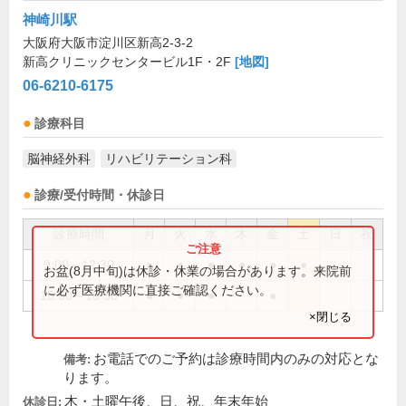
神崎川駅
大阪府大阪市淀川区新高2-3-2
新高クリニックセンタービル1F・2F
[地図]
06-6210-6175
診療科目
脳神経外科
リハビリテーション科
診療/受付時間・休診日
診療時間
月
火
水
木
金
土
日
祝
9:00～12:30
●
●
●
●
●
●
お盆(8月中旬)は休診・休業の場合があります。来院前
に必ず医療機関に直接ご確認ください。
15:00～18:30
●
●
●
●
×閉じる
お電話でのご予約は診療時間内のみの対応とな
備考:
ります。
木・土曜午後、日、祝、年末年始
休診日: