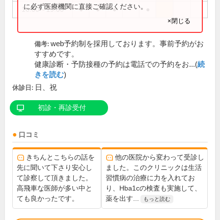
に必ず医療機関に直接ご確認ください。
16:00～19:00
●
●
●
●
×閉じる
web予約制を採用しております。事前予約がお
備考:
すすめです。
健康診断・予防接種の予約は電話での予約をお...(
続
きを読む
)
日、祝
休診日:
初診・再診受付
口コミ
きちんとこちらの話を
他の医院から変わって受診し
先に聞いて下さり安心し
ました。このクリニックは生活
て診察して頂きました。
習慣病の治療に力を入れてお
高飛車な医師が多い中と
り、Hba1cの検査も実施して、
ても良かったです。
薬を出す...
もっと読む