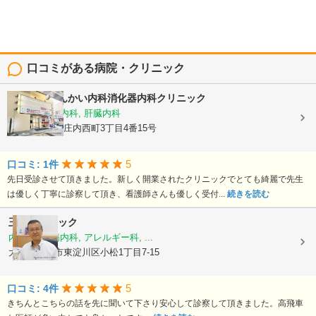
口コミがある病院・クリニック
庄内駅前しんかい内科消化器内科クリニック
内科, 消化器内科, 肝臓内科
大阪府豊中市庄内西町3丁目4番15号
5
口コミ: 1件
先日受診させて頂きました。新しく開業されたクリニックでとても綺麗で先生
は優しく丁寧に診察して頂き、看護師さんも優しく受付...
続きを読む
玉谷クリニック
内科, 糖尿病内科, アレルギー科, ...
大阪府大阪市東淀川区小松1丁目7-15
5
口コミ: 4件
きちんとこちらの話を先に聞いて下さり安心して診察して頂きました。高飛車