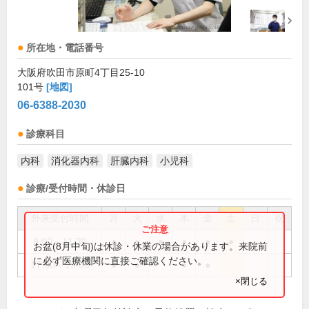
所在地・電話番号
大阪府吹田市原町4丁目25-10
101号
[地図]
06-6388-2030
診療科目
内科
消化器内科
肝臓内科
小児科
診療/受付時間・休診日
外来受付時間
月
火
水
木
金
土
日
祝
9:00～11:30
●
●
●
●
●
●
お盆(8月中旬)は休診・休業の場合があります。来院前
に必ず医療機関に直接ご確認ください。
17:00～19:00
●
●
●
●
×閉じる