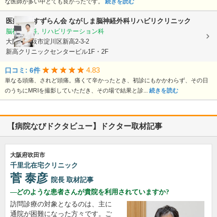
な医師が多い中とても良かったです。
続きを読む
医療法人すずらん会
ながしま脳神経外科リハビリクリニック
脳神経外科, リハビリテーション科
大阪府大阪市淀川区新高2-3-2
新高クリニックセンタービル1F・2F
4.83
口コミ: 6件
単なる頭痛、されど頭痛。痛くて辛かったとき、初診にもかかわらず、その日
のうちにMRIを撮影していただき、その場で結果と診...
続きを読む
【病院なびドクタビュー】ドクター取材記事
大阪府吹田市
千里北在宅クリニック
菅 泰彦
院長
取材記事
どのような患者さんが貴院を利用されていますか?
訪問診療の対象となるのは、主に
通院が困難になった方々です。ご