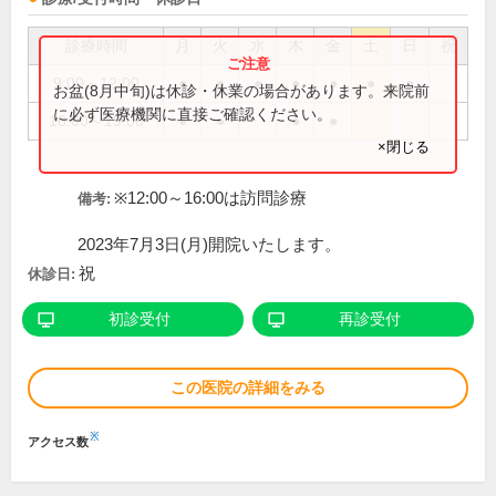
診療時間
月
火
水
木
金
土
日
祝
9:00～12:00
●
●
●
●
●
●
●
お盆(8月中旬)は休診・休業の場合があります。来院前
に必ず医療機関に直接ご確認ください。
16:00～19:00
●
●
●
●
×閉じる
※12:00～16:00は訪問診療
備考:
2023年7月3日(月)開院いたします。
祝
休診日:
初診受付
再診受付
この医院の詳細をみる
※
アクセス数