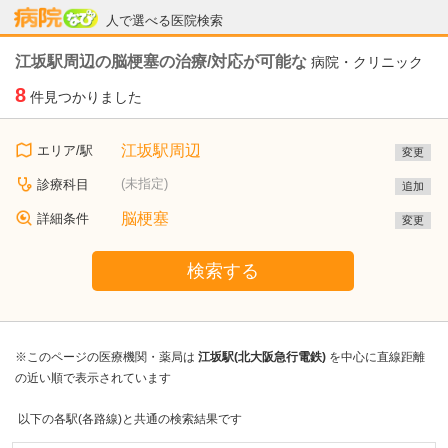
病院なび
人で選べる医院検索
江坂駅周辺の脳梗塞の治療/対応が可能な
病院・クリニック
8
件見つかりました
江坂駅周辺
エリア/駅
変更
(未指定)
診療科目
追加
脳梗塞
詳細条件
変更
検索する
※このページの医療機関・薬局は
江坂駅(北大阪急行電鉄)
を中心に直線距離
の近い順で表示されています
以下の各駅(各路線)と共通の検索結果です