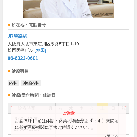
所在地・電話番号
JR淡路駅
大阪府大阪市東淀川区淡路5丁目1-19
松岡医療ビル
[地図]
06-6323-0601
診療科目
内科
神経内科
診療/受付時間・休診日
診療時間
月
火
水
木
金
土
日
祝
9:00～12:00
●
●
●
●
●
●
お盆(8月中旬)は休診・休業の場合があります。来院前
に必ず医療機関に直接ご確認ください。
13:00～15:00
●
●
●
×閉じる