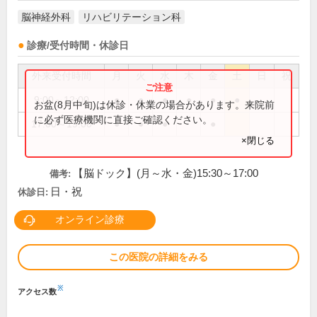
脳神経外科
リハビリテーション科
診療/受付時間・休診日
外来受付時間
月
火
水
木
金
土
日
祝
9:00～12:00
●
●
●
●
●
●
お盆(8月中旬)は休診・休業の場合があります。来院前
に必ず医療機関に直接ご確認ください。
17:00～19:00
●
●
●
●
×閉じる
【脳ドック】(月～水・金)15:30～17:00
備考:
日・祝
休診日:
オンライン診療
この医院の詳細をみる
※
アクセス数