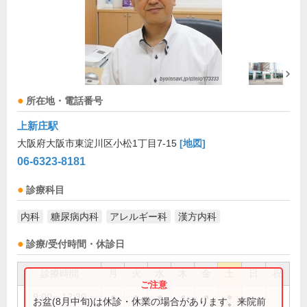
所在地・電話番号
上新庄駅
大阪府大阪市東淀川区小松1丁目7-15
[地図]
06-6323-8181
診療科目
内科
糖尿病内科
アレルギー科
漢方内科
診療/受付時間・休診日
診療時間
月
火
水
木
金
土
日
祝
9:00～12:30
●
●
●
●
●
●
お盆(8月中旬)は休診・休業の場合があります。来院前