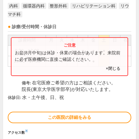
内科
循環器内科
整形外科
リハビリテーション科
リウ
マチ科
診療/受付時間・休診日
診療時間
月
火
水
木
金
土
日
祝
8:30～12:00
●
●
●
●
●
●
お盆(8月中旬)は休診・休業の場合があります。来院前
に必ず医療機関に直接ご確認ください。
15:00～17:30
●
●
●
●
×閉じる
在宅医療ご希望の方はご相談ください。
備考:
院長(東京大学医学部卒)が対応いたします。
水・土午後、日、祝
休診日:
この医院の詳細をみる
※
アクセス数