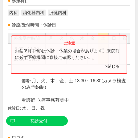
診療科目
内科
消化器内科
肝臓内科
診療/受付時間・休診日
外来受付時間
月
火
水
木
金
土
日
祝
9:00～11:30
●
●
●
●
●
お盆(8月中旬)は休診・休業の場合があります。来院前
に必ず医療機関に直接ご確認ください。
16:30～18:30
●
●
●
●
×閉じる
月、火、木、金、土:13:30～16:30(カメラ検査
備考:
のみ予約制)
看護師 医療事務募集中
水、日、祝
休診日:
初診受付
口コミ