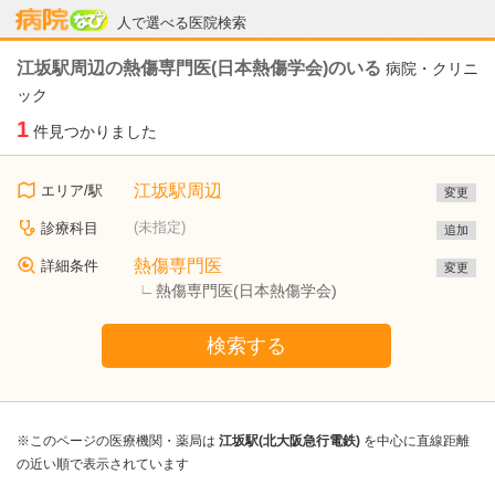
病院なび
人で選べる医院検索
江坂駅周辺の熱傷専門医(日本熱傷学会)のいる
病院・クリニ
ック
1
件見つかりました
江坂駅周辺
エリア/駅
変更
(未指定)
診療科目
追加
熱傷専門医
詳細条件
変更
熱傷専門医(日本熱傷学会)
検索する
※このページの医療機関・薬局は
江坂駅(北大阪急行電鉄)
を中心に直線距離
の近い順で表示されています