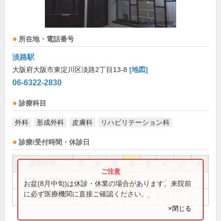
所在地・電話番号
淡路駅
大阪府大阪市東淀川区淡路2丁目13-8
[地図]
06-6322-2830
診療科目
外科
形成外科
皮膚科
リハビリテーション科
診療/受付時間・休診日
診療時間
月
火
水
木
金
土
日
祝
9:00～12:00
●
●
●
●
●
お盆(8月中旬)は休診・休業の場合があります。来院前
に必ず医療機関に直接ご確認ください。
17:00～19:00
●
●
×閉じる