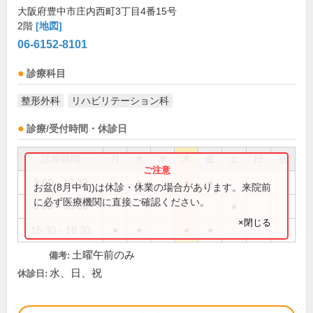
大阪府豊中市庄内西町3丁目4番15号
2階
[地図]
06-6152-8101
診療科目
整形外科
リハビリテーション科
診療/受付時間・休診日
診療時間
月
火
水
木
金
土
日
祝
9:00～12:30
●
●
●
●
お盆(8月中旬)は休診・休業の場合があります。来院前
に必ず医療機関に直接ご確認ください。
9:00～13:00
●
×閉じる
15:30～18:30
●
●
●
●
土曜午前のみ
備考:
水、日、祝
休診日: