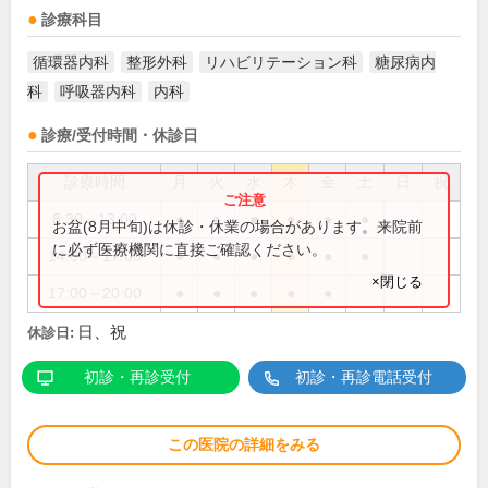
診療科目
循環器内科
整形外科
リハビリテーション科
糖尿病内
科
呼吸器内科
内科
診療/受付時間・休診日
診療時間
月
火
水
木
金
土
日
祝
8:30～13:00
●
●
●
●
●
●
お盆(8月中旬)は休診・休業の場合があります。来院前
に必ず医療機関に直接ご確認ください。
14:00～17:00
●
●
●
●
●
●
×閉じる
17:00～20:00
●
●
●
●
●
日、祝
休診日:
初診・再診受付
初診・再診電話受付
この医院の詳細をみる