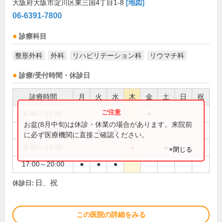
大阪府大阪市淀川区東三国4丁目1-8
[地図]
06-6391-7800
診療科目
整形外科
外科
リハビリテーション科
リウマチ科
診療/受付時間・休診日
診療時間
月
火
水
木
金
土
日
祝
8:40～11:30
●
お盆(8月中旬)は休診・休業の場合があります。来院前
8:40～13:00
●
●
●
に必ず医療機関に直接ご確認ください。
8:40～13:30
●
●
×閉じる
17:00～20:00
●
●
●
日、祝
休診日:
この医院の詳細をみる