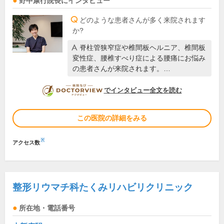
野中康行
院長
にインタビュー
どのような患者さんが多く来院されます
か?
脊柱管狭窄症や椎間板ヘルニア、椎間板
変性症、腰椎すべり症による腰痛にお悩み
の患者さんが来院されます。…
DOCTORVIEW
でインタビュー全文を読む
この医院の詳細をみる
※
アクセス数
整形リウマチ科たくみリハビリクリニック
所在地・電話番号