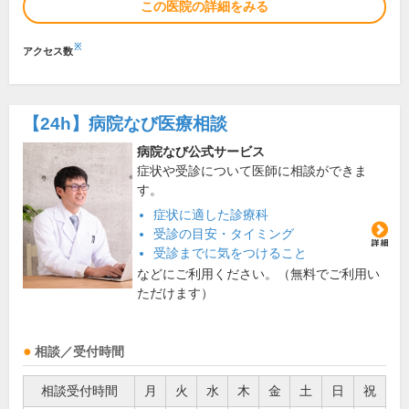
この医院の詳細をみる
※
アクセス数
【24h】
病院なび医療相談
病院なび公式サービス
症状や受診について医師に相談ができま
す。
症状に適した診療科
受診の目安・タイミング
受診までに気をつけること
などにご利用ください。（無料でご利用い
ただけます）
相談／受付時間
相談受付時間
月
火
水
木
金
土
日
祝