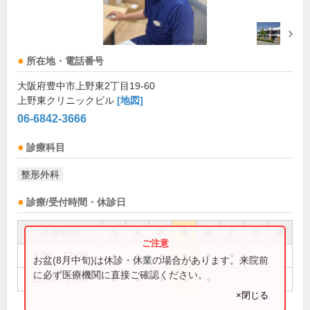
所在地・電話番号
大阪府豊中市上野東2丁目19-60
上野東クリニックビル
[地図]
06-6842-3666
診療科目
整形外科
診療/受付時間・休診日
診療時間
月
火
水
木
金
土
日
祝
9:00～12:00
●
●
●
●
●
●
お盆(8月中旬)は休診・休業の場合があります。来院前
に必ず医療機関に直接ご確認ください。
15:00～18:00
●
●
●
●
●
×閉じる