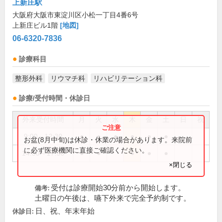
上新庄駅
大阪府大阪市東淀川区小松一丁目4番6号
上新庄ビル1階
[地図]
06-6320-7836
診療科目
整形外科
リウマチ科
リハビリテーション科
診療/受付時間・休診日
外来受付時間
月
火
水
木
金
土
日
祝
9:00～12:30
●
●
●
●
●
●
お盆(8月中旬)は休診・休業の場合があります。来院前
に必ず医療機関に直接ご確認ください。
14:30～17:30
●
●
●
●
●
×閉じる
受付は診療開始30分前から開始します。
備考:
土曜日の午後は、嚥下外来で完全予約制です。
日、祝、年末年始
休診日: