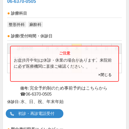
06-6370-0505
診療科目
整形外科
麻酔科
診療/受付時間・休診日
診療時間
月
火
水
木
金
土
日
祝
9:00～10:45
●
●
●
●
●
お盆(8月中旬)は休診・休業の場合があります。来院前
に必ず医療機関に直接ご確認ください。
15:00～16:30
●
●
●
●
●
×閉じる
完全予約制のため事前予約はこちらから
備考:
☎06-6370-0505
水、日、祝、年末年始
休診日:
初診・再診電話受付