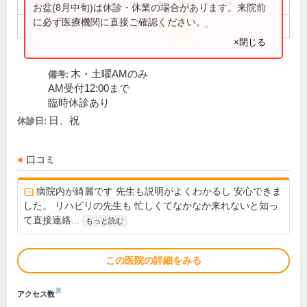
9:00～12:30
●
●
●
●
●
●
お盆(8月中旬)は休診・休業の場合があります。来院前
に必ず医療機関に直接ご確認ください。
16:00～19:00
●
●
●
●
×閉じる
木・土曜AMのみ
備考:
AM受付12:00まで
臨時休診あり
日、祝
休診日:
口コミ
病院内が綺麗です 先生も説明がよくわかるし 安心できま
した。 リハビリの先生も 忙しくてなかなか来れないと知っ
て直接連絡...
もっと読む
この医院の詳細をみる
※
アクセス数