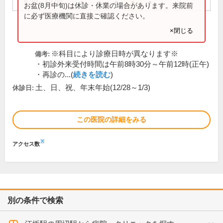
8:30～12:00
●
●
●
●
●
お盆(8月中旬)は休診・休業の場合があります。来院前
に必ず医療機関に直接ご確認ください。
×閉じる
※科目により診療日時が異なります※
備考:
・初診外来受付時間は午前8時30分～午前12時(正午)
・再診の...(
続きを読む
)
土、日、祝、年末年始(12/28～1/3)
休診日:
この医院の詳細をみる
※
アクセス数
別の条件で検索