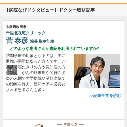
【病院なびドクタビュー】ドクター取材記事
大阪府吹田市
千里北在宅クリニック
菅 泰彦
院長
取材記事
どのような患者さんが貴院を利用されていますか?
訪問診療の対象となるのは、主に
通院が困難になった方々です。ご
高齢で寝たきりの方や認知症の方
に加え、がんの終末期や間質性肺
炎の末期で大学病院や基幹病院で
の治療を終え、緩和ケアを必要と
される患者さんも多く…
>>記事全文を読む