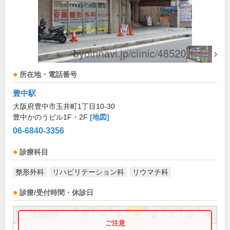
所在地・電話番号
豊中駅
大阪府豊中市玉井町1丁目10-30
豊中かのうビル1F・2F
[地図]
06-6840-3356
診療科目
整形外科
リハビリテーション科
リウマチ科
診療/受付時間・休診日
診療時間
月
火
水
木
金
土
日
祝