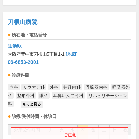
刀根山病院
所在地・電話番号
蛍池駅
大阪府豊中市刀根山5丁目1-1
[地図]
06-6853-2001
診療科目
内科
リウマチ科
外科
神経内科
呼吸器内科
呼吸器外
科
整形外科
眼科
耳鼻いんこう科
リハビリテーション
科
...
もっと見る
診療/受付時間・休診日
外来受付時間
月
火
水
木
金
土
日
祝