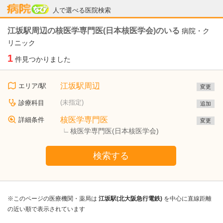
病院なび
人で選べる医院検索
江坂駅周辺の核医学専門医(日本核医学会)のいる
病院・ク
リニック
1
件見つかりました
江坂駅周辺
エリア/駅
変更
(未指定)
診療科目
追加
核医学専門医
詳細条件
変更
核医学専門医(日本核医学会)
検索する
※このページの医療機関・薬局は
江坂駅(北大阪急行電鉄)
を中心に直線距離
の近い順で表示されています