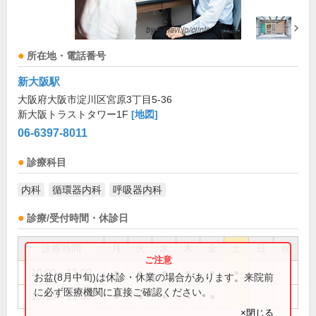
所在地・電話番号
新大阪駅
大阪府大阪市淀川区宮原3丁目5-36
新大阪トラストタワー1F
[地図]
06-6397-8011
診療科目
内科
循環器内科
呼吸器内科
診療/受付時間・休診日
診療時間
月
火
水
木
金
土
日
祝
10:00～13:00
●
●
●
●
●
●
お盆(8月中旬)は休診・休業の場合があります。来院前
に必ず医療機関に直接ご確認ください。
16:00～19:00
●
●
●
●
●
×閉じる