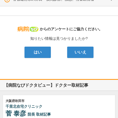
病院なび
からのアンケートにご協力ください。
知りたい情報は見つかりましたか?
はい
いいえ
【病院なびドクタビュー】ドクター取材記事
大阪府吹田市
千里北在宅クリニック
菅 泰彦
院長
取材記事