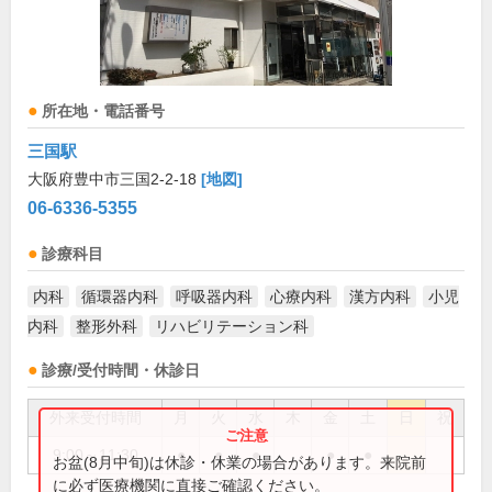
所在地・電話番号
三国駅
大阪府豊中市三国2-2-18
[地図]
06-6336-5355
診療科目
内科
循環器内科
呼吸器内科
心療内科
漢方内科
小児
内科
整形外科
リハビリテーション科
診療/受付時間・休診日
外来受付時間
月
火
水
木
金
土
日
祝
9:00～11:30
●
●
●
●
●
お盆(8月中旬)は休診・休業の場合があります。来院前
に必ず医療機関に直接ご確認ください。