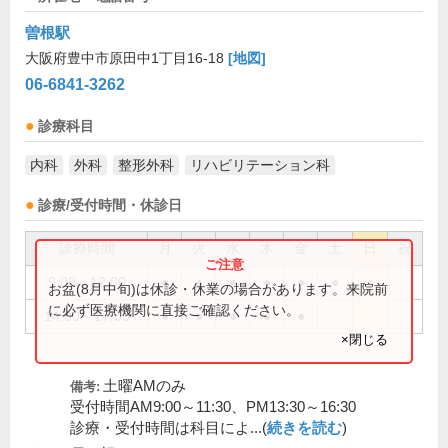
曽根駅
大阪府豊中市原田中1丁目16-18
[地図]
06-6841-3262
診療科目
内科
外科
整形外科
リハビリテーション科
診療/受付時間・休診日
診療時間
月
火
水
木
金
土
日
祝
9:00～12:00
●
●
●
●
●
●
お盆(8月中旬)は休診・休業の場合があります。来院前
に必ず医療機関に直接ご確認ください。
14:00～17:00
●
●
●
●
●
×閉じる
土曜AMのみ
備考:
受付時間AM9:00～11:30、PM13:30～16:30
診療・受付時間は科目によ...(
続きを読む
)