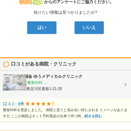
病院なび
からのアンケートにご協力ください。
知りたい情報は見つかりましたか?
はい
いいえ
口コミがある病院・クリニック
医療法人光誠会
ゆうメディカルクリニック
内科, 皮膚科, 整形外科, ...
大阪府大阪市東淀川区豊新1-21-29
5
口コミ: 5件
整形外科を受診しました。 病院と思うと混み合い待たされる イメージがありま
すが ここの病院はネット予約受診が出来て待つ時...
続きを読む