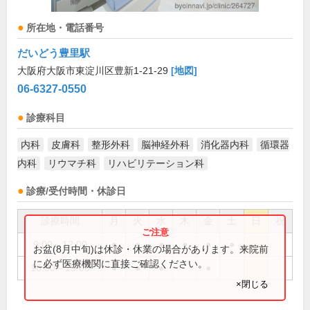
所在地・電話番号
だいどう豊里駅
大阪府大阪市東淀川区豊新1-21-29
[地図]
06-6327-0550
診療科目
内科
皮膚科
整形外科
脳神経外科
消化器内科
循環器
内科
リウマチ科
リハビリテーション科
診療/受付時間・休診日
診療時間
月
火
水
木
金
土
日
祝
9:00～12:00
●
●
●
●
●
●
お盆(8月中旬)は休診・休業の場合があります。来院前
に必ず医療機関に直接ご確認ください。
16:00～19:00
●
●
●
●
×閉じる