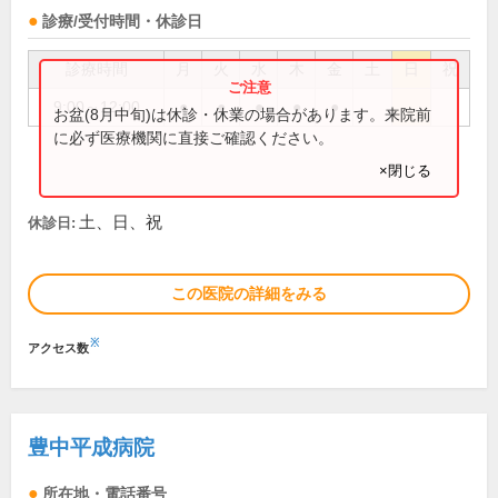
診療/受付時間・休診日
診療時間
月
火
水
木
金
土
日
祝
9:00～12:00
●
●
●
●
●
お盆(8月中旬)は休診・休業の場合があります。来院前
に必ず医療機関に直接ご確認ください。
×閉じる
土、日、祝
休診日:
この医院の詳細をみる
※
アクセス数
豊中平成病院
所在地・電話番号