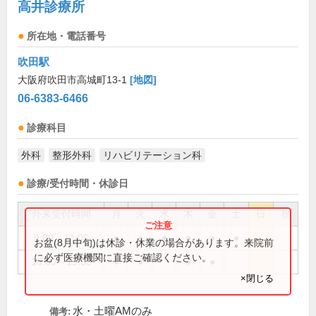
高井診療所
所在地・電話番号
吹田駅
大阪府吹田市高城町13-1
[地図]
06-6383-6466
診療科目
外科
整形外科
リハビリテーション科
診療/受付時間・休診日
外来受付時間
月
火
水
木
金
土
日
祝
9:00～12:00
●
●
●
●
●
●
お盆(8月中旬)は休診・休業の場合があります。来院前
に必ず医療機関に直接ご確認ください。
16:00～19:00
●
●
●
●
×閉じる
水・土曜AMのみ
備考: