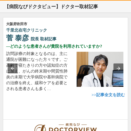
【病院なびドクタビュー】ドクター取材記事
大阪府吹田市
千里北在宅クリニック
菅 泰彦
院長
取材記事
どのような患者さんが貴院を利用されていますか?
訪問診療の対象となるのは、主に
通院が困難になった方々です。ご
高齢で寝たきりの方や認知症の方
に加え、がんの終末期や間質性肺
炎の末期で大学病院や基幹病院で
の治療を終え、緩和ケアを必要と
される患者さんも多く…
>>記事全文を読む