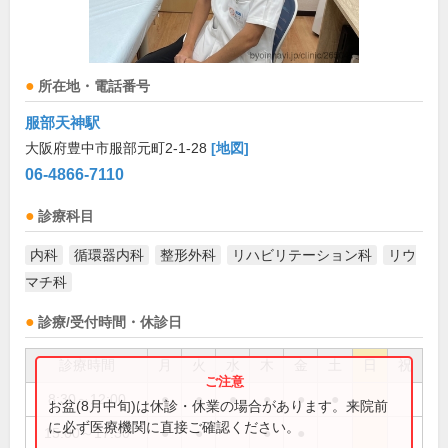
所在地・電話番号
服部天神駅
大阪府豊中市服部元町2-1-28
[地図]
06-4866-7110
診療科目
内科
循環器内科
整形外科
リハビリテーション科
リウ
マチ科
診療/受付時間・休診日
診療時間
月
火
水
木
金
土
日
祝
8:30～12:00
●
●
●
●
●
●
お盆(8月中旬)は休診・休業の場合があります。来院前
に必ず医療機関に直接ご確認ください。
15:00～17:30
●
●
●
●