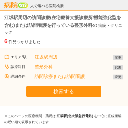
病院なび
人で選べる医院検索
江坂駅周辺の訪問診療(在宅療養支援診療所/機能強化型を
含む)または訪問看護を行っている整形外科の
病院・クリニ
ック
6
件見つかりました
江坂駅周辺
エリア/駅
変更
整形外科
診療科目
変更
訪問診療または訪問看護
詳細条件
変更
検索する
※このページの医療機関・薬局は
江坂駅(北大阪急行電鉄)
を中心に直線距離
の近い順で表示されています