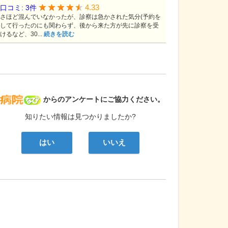
4.33
口コミ: 3件
さほど混んでいなかったが、診察は急かされた気分(予約を
して行ったのにも関わらず、後から来た方が先に診察を受
けるなど、30...
続きを読む
病院なび
からのアンケートにご協力ください。
知りたい情報は見つかりましたか?
はい
いいえ