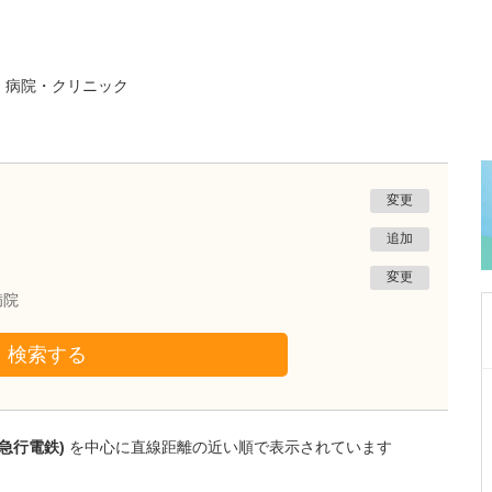
る
病院・クリニック
変更
追加
変更
病院
検索する
東京都中野区
中野富士見町耳鼻咽喉科
冨岡 亮太
急行電鉄)
を中心に直線距離の近い順で表示されています
院長
取材記事
特に先生が力を入れている診療について教えて