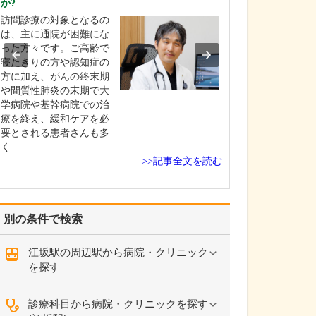
か?
具体的にはどの
うか?
訪問診療の対象となるの
当院では、働く
は、主に通院が困難にな
象とした「協会
った方々です。ご高齢で
一般健康診断(生
寝たきりの方や認知症の
予防健診)」や、4
方に加え、がんの終末期
の方を対象とし
や間質性肺炎の末期で大
健康診査」をは
学病院や基幹病院での治
まざまな定期健
療を終え、緩和ケアを必
ドック、各種が
要とされる患者さんも多
どを実施してい
く…
>>記事全文を読む
別の条件で検索
江坂駅の周辺駅から病院・クリニック
を探す
診療科目から病院・クリニックを探す