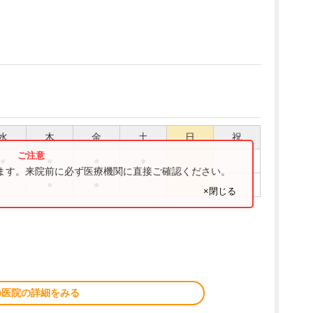
水
木
金
土
日
祝
●
●
●
●
ります。来院前に必ず医療機関に直接ご確認ください。
●
●
×閉じる
の医院の詳細をみる