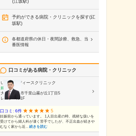
(江坂駅)
予約ができる病院・クリニックを探す(江
坂駅)
各都道府県の休日・夜間診療、救急、当
番医情報
口コミがある病院・クリニック
いとうレディースクリニック
婦人科
大阪府吹田市千里山霧が丘1丁目5
レユシール1F
5
口コミ: 6件
妊娠前から通っています。 1人目出産の時、残材な扱いを
受けてから婦人科が凄く苦手でしたが、不正出血が続きや
むなく家から近...
続きを読む