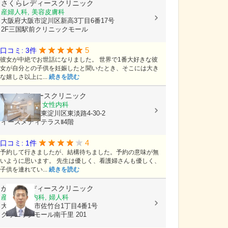
さくらレディースクリニック
産婦人科, 美容皮膚科
大阪府大阪市淀川区新高3丁目6番17号
2F三国駅前クリニックモール
5
口コミ: 3件
彼女が中絶でお世話になりました。 世界で1番大好きな彼
女が自分との子供を妊娠したと聞いたとき、そこには大き
な嬉しさ以上に...
続きを読む
ヒロレディースクリニック
婦人科, 産科, 女性内科
大阪府大阪市東淀川区東淡路4-30-2
イーズメディテラスⅡ4階
4
口コミ: 1件
予約して行きましたが、結構待ちました。予約の意味が無
いように思います。 先生は優しく、看護婦さんも優しく、
子供を連れてい...
続きを読む
かまちレディースクリニック
産科, 女性内科, 婦人科
大阪府吹田市佐竹台1丁目4番1号
クリニックモール南千里 201