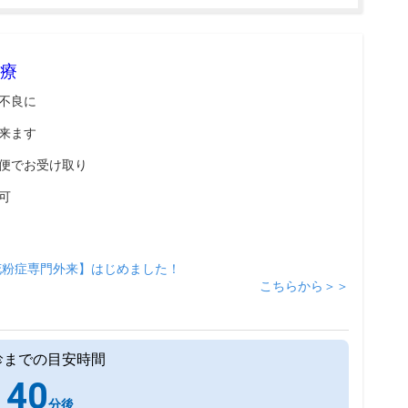
療
不良に
来ます
便でお受け取り
可
花粉症専門外来】はじめました！
こちらから＞＞
診までの目安時間
40
分後