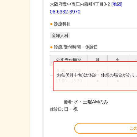
大阪府豊中市庄内西町4丁目3-2
[地図]
06-6332-3970
診療科目
産婦人科
診療/受付時間・休診日
外来受付時間
月
火
9:30～12:00
●
●
お盆(8月中旬)は休診・休業の場合があ
17:00～18:30
●
●
水・土曜AMのみ
備考:
日・祝
休診日:
こ