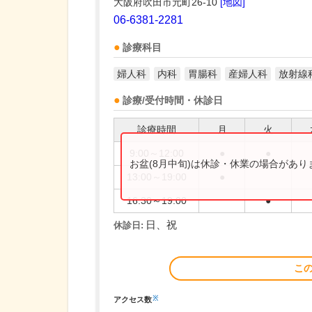
大阪府吹田市元町26-10
[地図]
06-6381-2281
診療科目
婦人科
内科
胃腸科
産婦人科
放射線
診療/受付時間・休診日
診療時間
月
火
9:00～12:00
●
●
お盆(8月中旬)は休診・休業の場合があ
13:00～19:00
●
16:30～19:00
●
日、祝
休診日:
こ
※
アクセス数