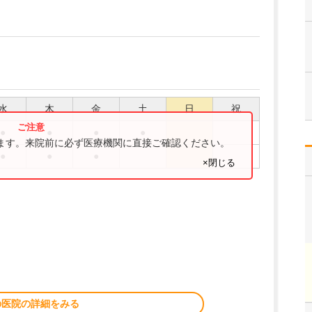
水
木
金
土
日
祝
●
●
●
●
ります。来院前に必ず医療機関に直接ご確認ください。
●
●
●
×閉じる
の医院の詳細をみる