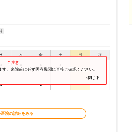
科
水
木
金
土
日
祝
●
●
●
●
ります。来院前に必ず医療機関に直接ご確認ください。
×閉じる
●
●
の医院の詳細をみる