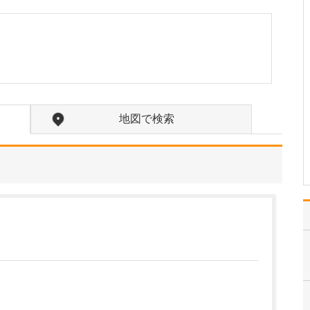
ください。
これまで耳を専門に研鑽
を積んできたこともあ
り、難聴や突発性難聴、
中耳炎をはじめ、耳鳴り
やめまいなどの診断・治
療には特に力を入れてい
ます。難聴は原因によっ
て治療法が異なるため、
地図で検索
まずは詳しい検査で「ど
こに…
>>記事全文を読む