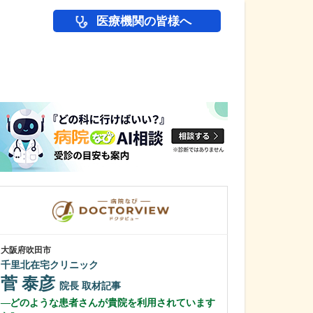
医療機関の皆様へ
医師(ドクター)の
大阪府吹田市
大阪府泉佐野市
千里北在宅クリニック
りんくうタウン
菅 泰彦
山田 幸則
院長
取材記事
どのような患者さんが貴院を利用されています
貴院の特長でも