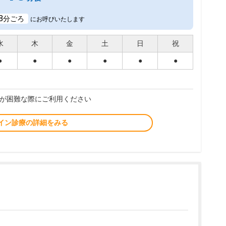
8
分ごろ
にお呼びいたします
水
木
金
土
日
祝
●
●
●
●
●
●
が困難な際にご利用ください
イン診療の詳細をみる