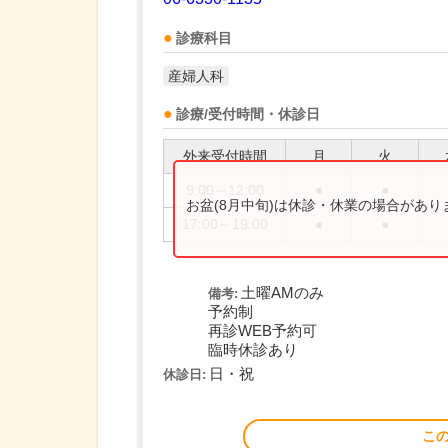
診療科目
産婦人科
診療/受付時間・休診日
外来受付時間
月
火
9:00～12:00
●
●
お盆(8月中旬)は休診・休業の場合があ
17:00～19:00
●
●
土曜AMのみ
備考:
予約制
再診WEB予約可
臨時休診あり
日・祝
休診日:
こ