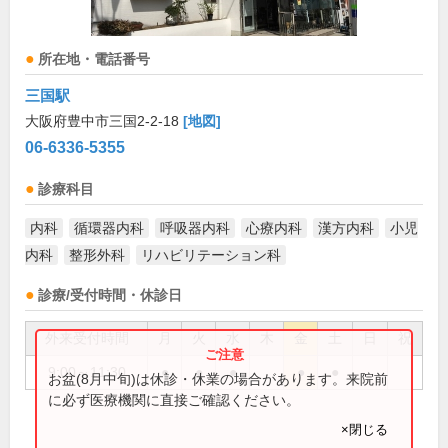
所在地・電話番号
三国駅
大阪府豊中市三国2-2-18
[地図]
06-6336-5355
診療科目
内科
循環器内科
呼吸器内科
心療内科
漢方内科
小児
内科
整形外科
リハビリテーション科
診療/受付時間・休診日
外来受付時間
月
火
水
木
金
土
日
祝
9:00～11:30
●
●
●
●
●
お盆(8月中旬)は休診・休業の場合があります。来院前
に必ず医療機関に直接ご確認ください。
×閉じる