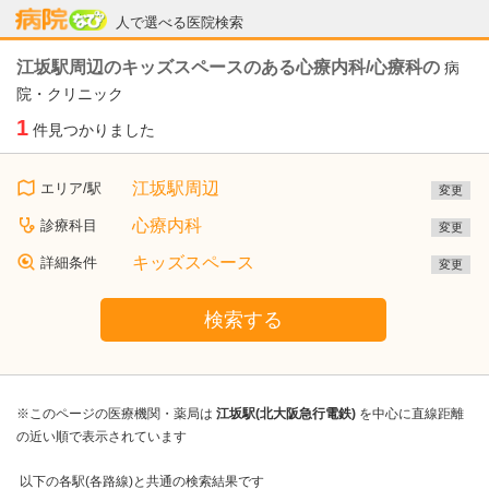
病院なび
人で選べる医院検索
江坂駅周辺のキッズスペースのある心療内科/心療科の
病
院・クリニック
1
件見つかりました
江坂駅周辺
エリア/駅
変更
心療内科
診療科目
変更
キッズスペース
詳細条件
変更
検索する
※このページの医療機関・薬局は
江坂駅(北大阪急行電鉄)
を中心に直線距離
の近い順で表示されています
以下の各駅(各路線)と共通の検索結果です