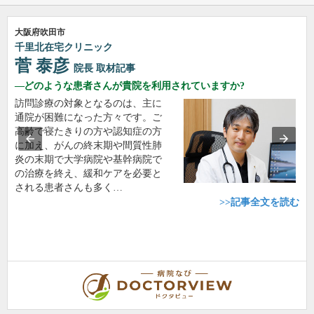
大阪府吹田市
千里北在宅クリニック
菅 泰彦
院長
取材記事
どのような患者さんが貴院を利用されていますか?
訪問診療の対象となるのは、主に
通院が困難になった方々です。ご
高齢で寝たきりの方や認知症の方
に加え、がんの終末期や間質性肺
炎の末期で大学病院や基幹病院で
の治療を終え、緩和ケアを必要と
される患者さんも多く…
>>記事全文を読む