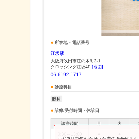
所在地・電話番号
江坂駅
大阪府吹田市江の木町2-1
クロッシング江坂4F
[地図]
06-6192-1717
診療科目
眼科
診療/受付時間・休診日
診療時間
月
火
9:30～13:00
●
●
お盆(8月中旬)は休診・休業の場合があ