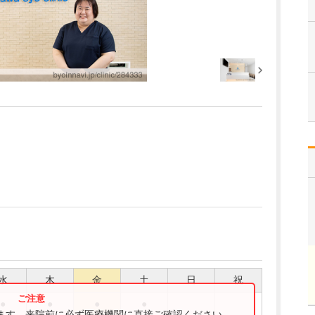
水
木
金
土
日
祝
●
●
●
●
ります。来院前に必ず医療機関に直接ご確認ください。