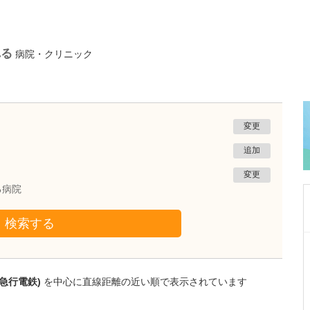
れる
病院・クリニック
変更
追加
変更
る病院
検索する
大阪府吹田市
千里北在宅クリニック
菅 泰彦
急行電鉄)
を中心に直線距離の近い順で表示されています
院長
取材記事
どのような患者さんが貴院を利用されています