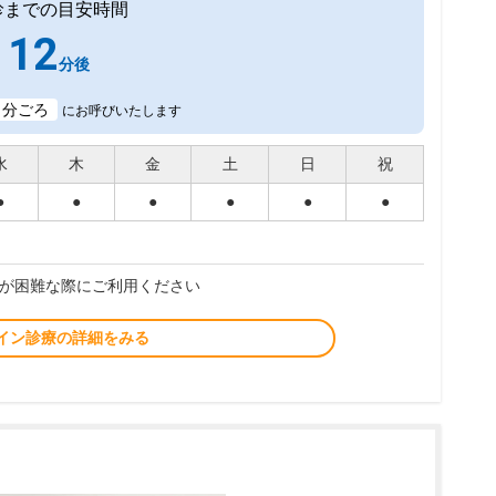
診までの目安時間
12
分後
1
分ごろ
にお呼びいたします
水
木
金
土
日
祝
●
●
●
●
●
●
が困難な際にご利用ください
イン診療の詳細をみる