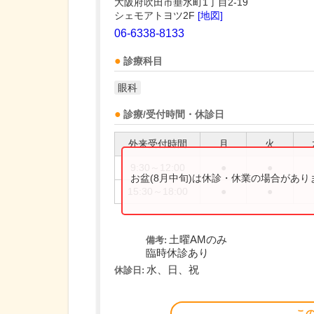
大阪府吹田市垂水町1丁目2-19
シェモアトヨツ2F
[地図]
06-6338-8133
診療科目
眼科
診療/受付時間・休診日
外来受付時間
月
火
9:30～12:00
●
●
お盆(8月中旬)は休診・休業の場合があ
15:30～18:00
●
●
土曜AMのみ
備考:
臨時休診あり
水、日、祝
休診日:
こ