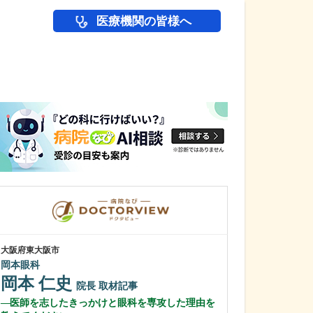
医療機関の皆様へ
医師(ドクター)の
大阪府東大阪市
大阪府大阪市城東区
岡本眼科
石川消化器内科
岡本 仁史
石川 嶺
院長
取材記事
院
医師を志したきっかけと眼科を専攻した理由を
貴院で受けられ