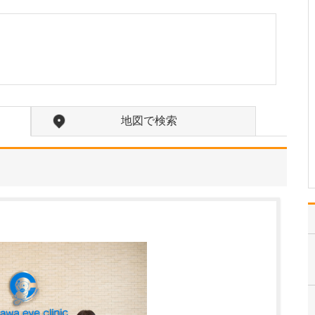
か?
訪問診療の対象となるの
は、主に通院が困難にな
った方々です。ご高齢で
寝たきりの方や認知症の
方に加え、がんの終末期
や間質性肺炎の末期で大
学病院や基幹病院での治
療を終え、緩和ケアを必
地図で検索
要とされる患者さんも多
く…
>>記事全文を読む