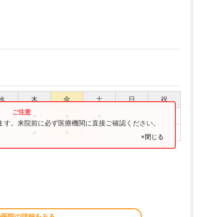
水
木
金
土
日
祝
●
●
●
ります。来院前に必ず医療機関に直接ご確認ください。
●
●
×閉じる
の医院の詳細をみる