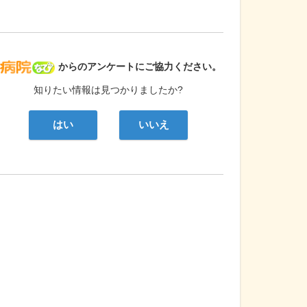
病院なび
からのアンケートにご協力ください。
知りたい情報は見つかりましたか?
はい
いいえ