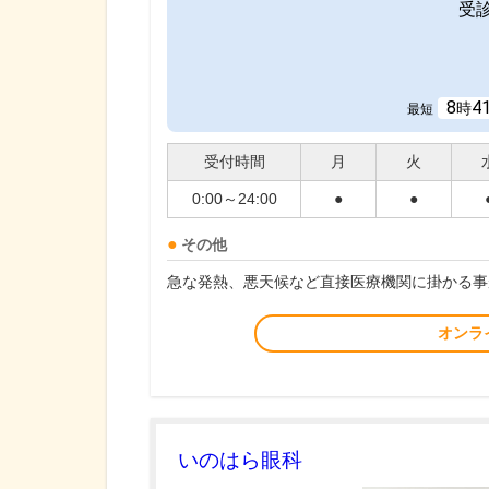
受
8
4
時
最短
受付時間
月
火
0:00～24:00
●
●
その他
急な発熱、悪天候など直接医療機関に掛かる事
オンラ
いのはら眼科