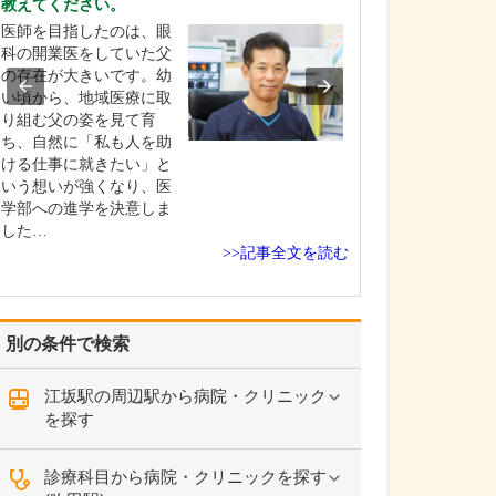
教えてください。
えてください。
医師を目指したのは、眼
当院では、でき
科の開業医をしていた父
者さんの苦痛が
の存在が大きいです。幼
に、細心の注意
い頃から、地域医療に取
がら検査を実施
り組む父の姿を見て育
す。胃カメラは
ち、自然に「私も人を助
鼻に対応してお
ける仕事に就きたい」と
時は挿入箇所に
いう想いが強くなり、医
を使用しますが
学部への進学を決意しま
に応じて鎮静剤
した…
て…
>>記事全文を読む
別の条件で検索
江坂駅の周辺駅から病院・クリニック
を探す
診療科目から病院・クリニックを探す