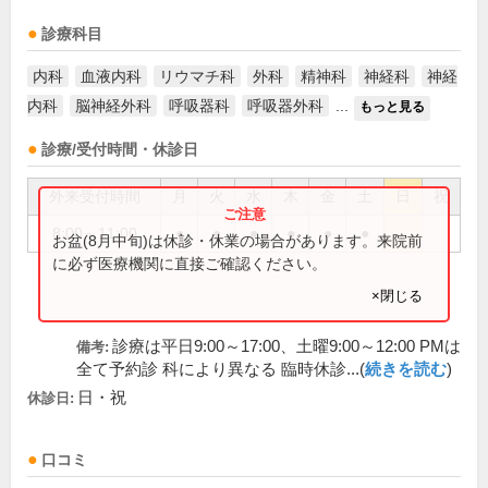
診療科目
内科
血液内科
リウマチ科
外科
精神科
神経科
神経
内科
脳神経外科
呼吸器科
呼吸器外科
...
もっと見る
診療/受付時間・休診日
外来受付時間
月
火
水
木
金
土
日
祝
8:00～11:00
●
●
●
●
●
●
お盆(8月中旬)は休診・休業の場合があります。来院前
に必ず医療機関に直接ご確認ください。
×閉じる
診療は平日9:00～17:00、土曜9:00～12:00 PMは
備考:
全て予約診 科により異なる 臨時休診...(
続きを読む
)
日・祝
休診日:
口コミ