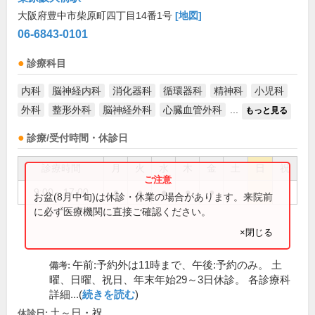
大阪府豊中市柴原町四丁目14番1号
[地図]
06-6843-0101
診療科目
内科
脳神経内科
消化器科
循環器科
精神科
小児科
外科
整形外科
脳神経外科
心臓血管外科
...
もっと見る
診療/受付時間・休診日
診療時間
月
火
水
木
金
土
日
祝
9:00～17:00
●
●
●
●
●
お盆(8月中旬)は休診・休業の場合があります。来院前
に必ず医療機関に直接ご確認ください。
×閉じる
午前:予約外は11時まで、午後:予約のみ。 土
備考:
曜、日曜、祝日、年末年始29～3日休診。 各診療科
詳細...(
続きを読む
)
土～日・祝
休診日: