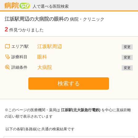
病院なび
人で選べる医院検索
江坂駅周辺の大病院の眼科の
病院・クリニック
2
件見つかりました
江坂駅周辺
エリア/駅
変更
眼科
診療科目
変更
大病院
詳細条件
変更
検索する
※このページの医療機関・薬局は
江坂駅(北大阪急行電鉄)
を中心に直線距離
の近い順で表示されています
以下の各駅(各路線)と共通の検索結果です