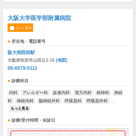
大阪大学医学部附属病院
2
口コミ
件
所在地・電話番号
阪大病院前駅
大阪府吹田市山田丘2-15
[地図]
06-6879-5111
診療科目
内科
アレルギー科
血液内科
漢方内科
精神科
神経
科
神経内科
脳神経外科
呼吸器科
呼吸器外科
...
もっと見る
診療/受付時間・休診日
外来受付時間
月
火
水
木
金
土
日
祝