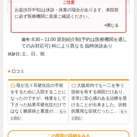
8:30～11:00
●
●
●
●
●
お盆(8月中旬)は休診・休業の場合があります。来院前
に必ず医療機関に直接ご確認ください。
×閉じる
8:30～11:00 原則紹介制(予約は医療機関を通し
備考:
てのみ対応可) 科により異なる 臨時休診あり
土、日、祝
休診日:
口コミ
母が元々耳硬化症の手術
大阪府内でも一二を争う
をするために入院することに
技術を有する病院だけあり、
なったのですが、検査をして
非常に安心感のある治療を受
下さった結果耳硬化症だけで
けることが出来ました。比較
はなく糖尿病と重度の...
的重篤な症状だったこ...
もっ
もっ
と読む
と読む
この医院の詳細をみる