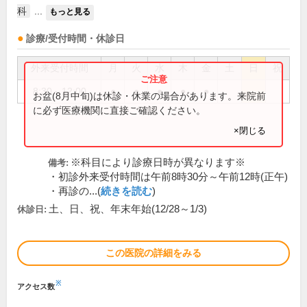
科
...
もっと見る
診療/受付時間・休診日
外来受付時間
月
火
水
木
金
土
日
祝
8:30～12:00
●
●
●
●
●
お盆(8月中旬)は休診・休業の場合があります。来院前
に必ず医療機関に直接ご確認ください。
×閉じる
※科目により診療日時が異なります※
備考:
・初診外来受付時間は午前8時30分～午前12時(正午)
・再診の...(
続きを読む
)
土、日、祝、年末年始(12/28～1/3)
休診日:
この医院の詳細をみる
※
アクセス数