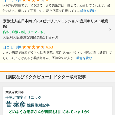
口コミ: 1件
病院内が綺麗です。私を診て下さる先生方は、親切で、励ましてくれます。受
付の人も、優しくて丁寧です。 駅と病院を往復してく...
続きを読む
宗教法人在日本南プレスビテリアンミッション
淀川キリスト教病
院
内科, 血液内科, リウマチ科, ...
大阪府大阪市東淀川区柴島1丁目7-50
4.63
口コミ: 8件
大きい病院で綺麗で皆さん親切 病院も駅近でわかりやすい 複数の科に診察して
もらったことがあるが看護師さん、医師全ての人が...
続きを読む
【病院なびドクタビュー】ドクター取材記事
大阪府吹田市
千里北在宅クリニック
菅 泰彦
院長
取材記事
どのような患者さんが貴院を利用されていますか?