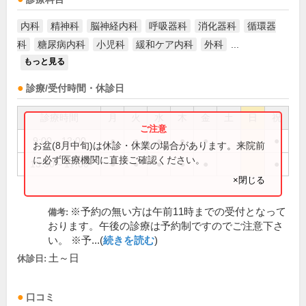
内科
精神科
脳神経内科
呼吸器科
消化器科
循環器
科
糖尿病内科
小児科
緩和ケア内科
外科
...
もっと見る
診療/受付時間・休診日
診療時間
月
火
水
木
金
土
日
祝
9:00～12:00
●
●
●
●
●
●
お盆(8月中旬)は休診・休業の場合があります。来院前
に必ず医療機関に直接ご確認ください。
13:30～17:00
●
●
●
●
●
●
×閉じる
※予約の無い方は午前11時までの受付となって
備考:
おります。午後の診療は予約制ですのでご注意下さ
い。 ※予...(
続きを読む
)
土～日
休診日:
口コミ