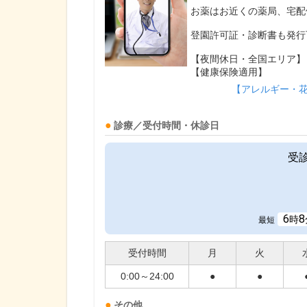
お薬はお近くの薬局、宅配
登園許可証・診断書も発行
【夜間休日・全国エリア】
【健康保険適用】
【アレルギー・
診療／受付時間・休診日
受
6
8
時
最短
受付時間
月
火
0:00～24:00
●
●
その他