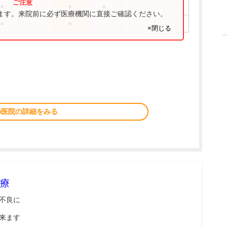
●
●
●
ります。来院前に必ず医療機関に直接ご確認ください。
●
●
×閉じる
の医院の詳細をみる
療
不良に
来ます