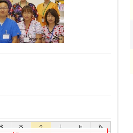
水
木
金
土
日
祝