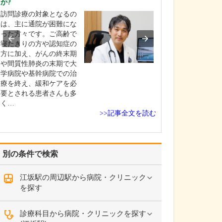
か?
特に力を入れて
訪問診療の対象となるの
い。
は、主に通院が困難にな
総合内科専門医
った方々です。ご高齢で
門医としての経
寝たきりの方や認知症の
し、慢性腎臓病
方に加え、がんの終末期
見と治療、そし
や間質性肺炎の末期で大
慣病の改善に力
学病院や基幹病院での治
います。 腎臓は
療を終え、緩和ケアを必
や糖尿病といっ
要とされる患者さんも多
慣病と密接に関
く…
り、腎機能の低
>>記事全文を読む
臓…
別の条件で検索
江坂駅の周辺駅から病院・クリニック
を探す
診療科目から病院・クリニックを探す