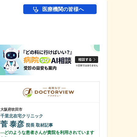
医療機関の皆様へ
医師(ドクター)の
大阪府吹田市
大阪府高槻市
千里北在宅クリニック
やまぐち内科・
菅 泰彦
山口 嘉土
院長
取材記事
どのような患者さんが貴院を利用されています
院長
取材記事