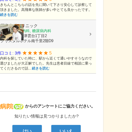
きちんとこちらの話を先に聞いて下さり安心して診察して
頂きました。高飛車な医師が多い中とても良かったです。
続きを読む
岡島内科クリニック
内科, 循環器内科, 糖尿病内科
大阪府吹田市津雲台1丁目2
クリスタルホテル南千里2階D9
5
口コミ: 3件
内科を探していた時に、駅から近くて通いやすそうなので
選びましたが大正解でした。先生は患者目線で相談に乗っ
てくださるので話...
続きを読む
病院なび
からのアンケートにご協力ください。
知りたい情報は見つかりましたか?
はい
いいえ