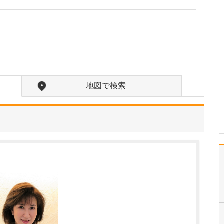
うか?
当院は外科・内科・消化
器内科・循環器内科・小
児科を標榜しています。
大学病院などでの30年以
上にわたる診療経験と、4
年間ロンドンであらゆる
疾患の日常診療に対応し
てきた経験を活かし、切
地図で検索
り傷や風邪、生活習慣…
>>記事全文を読む