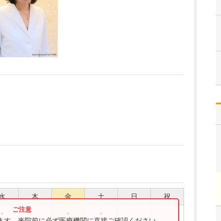
水
木
金
土
日
祝
●
●
●
ります。来院前に必ず医療機関に直接ご確認ください。