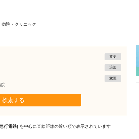
る
病院・クリニック
変更
追加
変更
病院
検索する
千葉県千葉市中央区
松ヶ丘ファミリークリニック
山﨑 將人
急行電鉄)
を中心に直線距離の近い順で表示されています
院長
取材記事
貴院ではどのような診療が受けられるのでしょ