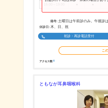
15:00～19:00
●
●
土曜日は午前診のみ。午後診
備考:
木、日、祝
休診日:
初診・再診電話受付
こ
※
アクセス数
ともなが耳鼻咽喉科