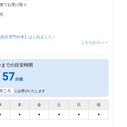
便でお受け取り
可
花粉症専門外来】はじめました！
こちらから＞＞
診までの目安時間
57
分後
分ごろ
にお呼びいたします
水
木
金
土
日
祝
●
●
●
●
●
●