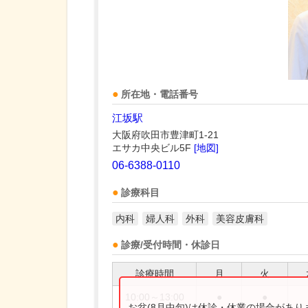
所在地・電話番号
江坂駅
大阪府吹田市豊津町1-21
エサカ中央ビル5F
[地図]
06-6388-0110
診療科目
内科
婦人科
外科
美容皮膚科
診療/受付時間・休診日
診療時間
月
火
10:00～13:00
●
●
お盆(8月中旬)は休診・休業の場合があ