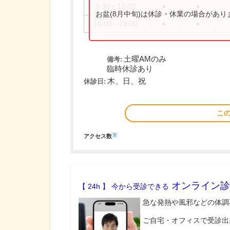
9:30～13:00
●
●
お盆(8月中旬)は休診・休業の場合があ
16:00～19:00
●
●
土曜AMのみ
備考:
臨時休診あり
木、日、祝
休診日:
こ
※
アクセス数
オンライン診
【 24h 】 今から受診できる
急な発熱や風邪などの体調
ご自宅・オフィスで受診出