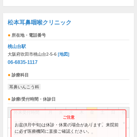
松本耳鼻咽喉クリニック
所在地・電話番号
桃山台駅
大阪府吹田市桃山台2-5-6
[地図]
06-6835-1117
診療科目
耳鼻いんこう科
診療/受付時間・休診日
外来受付時間
月
火
水
木
金
土
日
祝
9:30～12:30
●
●
●
●
●
●
お盆(8月中旬)は休診・休業の場合があります。来院前
に必ず医療機関に直接ご確認ください。
16:00～19:00
●
●
●