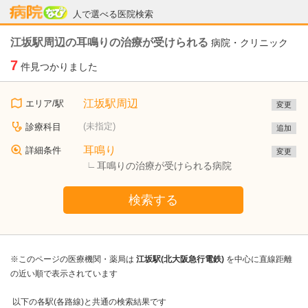
病院なび
人で選べる医院検索
江坂駅周辺の耳鳴りの治療が受けられる
病院・クリニック
7
件見つかりました
江坂駅周辺
エリア/駅
変更
(未指定)
診療科目
追加
耳鳴り
詳細条件
変更
耳鳴りの治療が受けられる病院
検索する
※このページの医療機関・薬局は
江坂駅(北大阪急行電鉄)
を中心に直線距離
の近い順で表示されています
以下の各駅(各路線)と共通の検索結果です