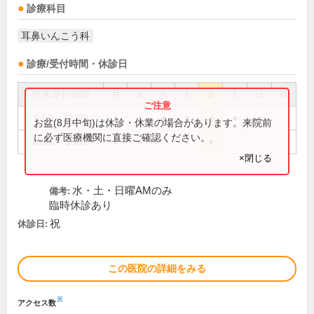
診療科目
耳鼻いんこう科
診療/受付時間・休診日
外来受付時間
月
火
水
木
金
土
日
祝
9:00～12:00
●
●
●
●
●
●
●
お盆(8月中旬)は休診・休業の場合があります。来院前
に必ず医療機関に直接ご確認ください。
16:00～19:00
●
●
●
●
×閉じる
水・土・日曜AMのみ
備考:
臨時休診あり
祝
休診日:
この医院の詳細をみる
※
アクセス数