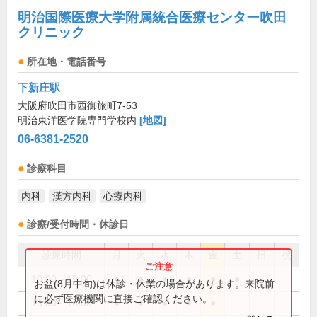
明治国際医療大学附属統合医療センター吹田
クリニック
所在地・電話番号
下新庄駅
大阪府吹田市西御旅町7-53
明治東洋医学院専門学校内
[地図]
06-6381-2520
診療科目
内科
漢方内科
心療内科
診療/受付時間・休診日
診療時間
月
火
水
木
金
土
日
祝
10:00～12:00
●
●
●
●
●
●
お盆(8月中旬)は休診・休業の場合があります。来院前
に必ず医療機関に直接ご確認ください。
13:00～16:00
●
●
●
●
●