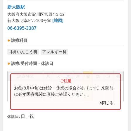
新大阪駅
大阪府大阪市淀川区宮原4-3-12
新大阪明幸ビル103号室
[地図]
06-6395-3387
診療科目
耳鼻いんこう科
アレルギー科
診療/受付時間・休診日
診療時間
月
火
水
木
金
土
日
祝
9:30～13:00
●
●
●
●
●
●
お盆(8月中旬)は休診・休業の場合があります。来院前
に必ず医療機関に直接ご確認ください。
16:30～20:00
●
●
●
●
×閉じる
日、祝
休診日: