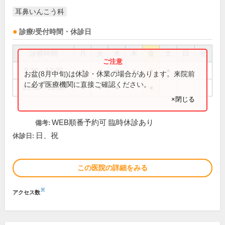
耳鼻いんこう科
診療/受付時間・休診日
診療時間
月
火
水
木
金
土
日
祝
9:30～12:30
●
●
●
●
●
●
お盆(8月中旬)は休診・休業の場合があります。来院前
に必ず医療機関に直接ご確認ください。
15:30～19:00
●
●
●
●
×閉じる
WEB順番予約可 臨時休診あり
備考:
日、祝
休診日:
この医院の詳細をみる
※
アクセス数