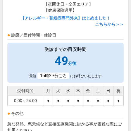
【夜間休日・全国エリア】
【健康保険適用】
【アレルギー・花粉症専門外来】はじめました！
こちらから＞＞
診療／受付時間・休診日
受診までの目安時間
49
分後
15
27
時
分ごろ
最短
にお呼びいたします
受付時間
月
火
水
木
金
土
日
祝
0:00～24:00
●
●
●
●
●
●
●
●
その他
急な発熱、悪天候など直接医療機関に掛かる事が困難な際にご
利用ください