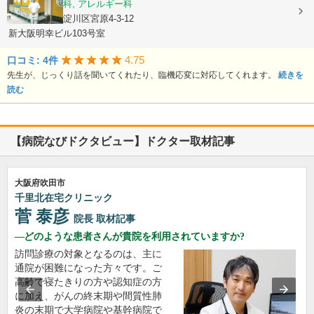
耳鼻いんこう科, アレルギー科
大阪府大阪市淀川区宮原4-3-12
新大阪明幸ビル103号室
4.75
口コミ: 4件
先生が、じっくり話を聞いてくれたり、臨機応変に対応してくれます。
続きを
読む
【病院なびドクタビュー】ドクター取材記事
大阪府吹田市
千里北在宅クリニック
菅 泰彦
院長
取材記事
どのような患者さんが貴院を利用されていますか?
訪問診療の対象となるのは、主に
通院が困難になった方々です。ご
高齢で寝たきりの方や認知症の方
に加え、がんの終末期や間質性肺
炎の末期で大学病院や基幹病院で