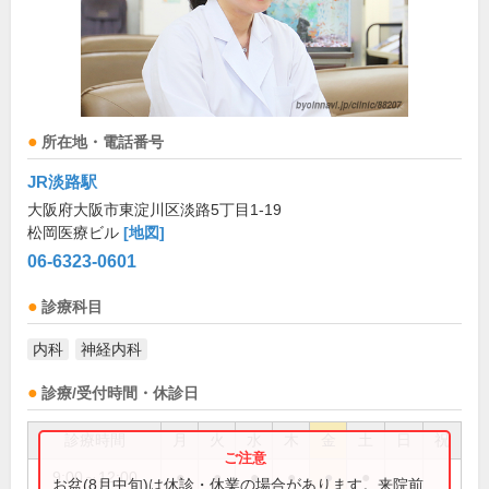
所在地・電話番号
JR淡路駅
大阪府大阪市東淀川区淡路5丁目1-19
松岡医療ビル
[地図]
06-6323-0601
診療科目
内科
神経内科
診療/受付時間・休診日
診療時間
月
火
水
木
金
土
日
祝
9:00～12:00
●
●
●
●
●
●
お盆(8月中旬)は休診・休業の場合があります。来院前