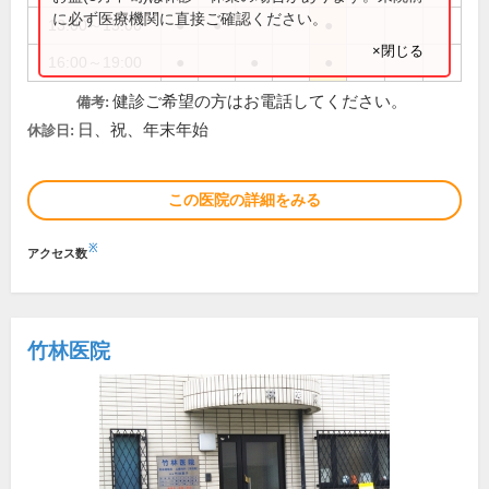
に必ず医療機関に直接ご確認ください。
13:00～15:00
●
●
●
×閉じる
16:00～19:00
●
●
●
健診ご希望の方はお電話してください。
備考:
日、祝、年末年始
休診日:
この医院の詳細をみる
※
アクセス数
竹林医院