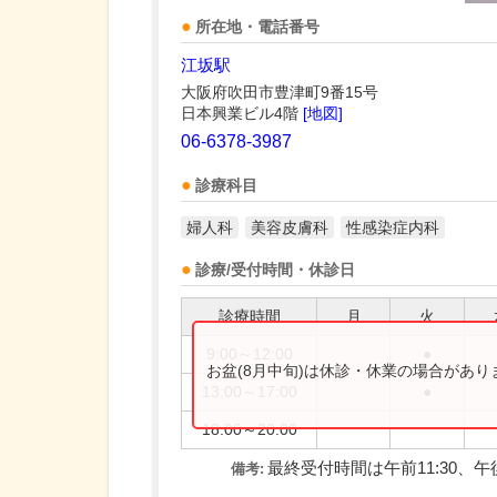
所在地・電話番号
江坂駅
大阪府吹田市豊津町9番15号
日本興業ビル4階
[地図]
06-6378-3987
診療科目
婦人科
美容皮膚科
性感染症内科
診療/受付時間・休診日
診療時間
月
火
9:00～12:00
●
お盆(8月中旬)は休診・休業の場合があ
13:00～17:00
●
18:00～20:00
最終受付時間は午前11:30、午後
備考: