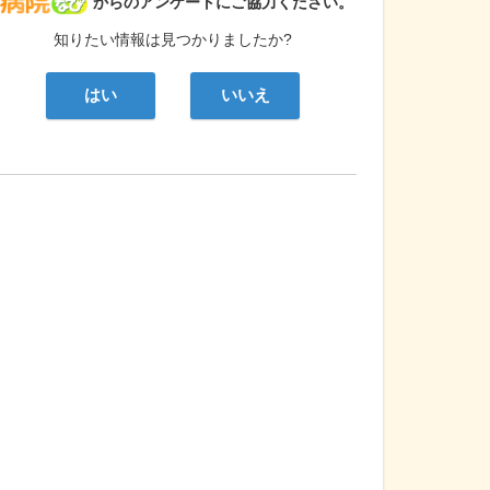
病院なび
からのアンケートにご協力ください。
知りたい情報は見つかりましたか?
はい
いいえ