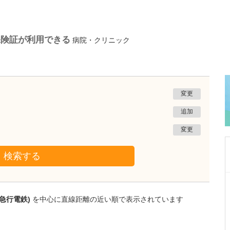
保険証が利用できる
病院・クリニック
変更
追加
変更
検索する
大阪府吹田市
千里北在宅クリニック
急行電鉄)
を中心に直線距離の近い順で表示されています
菅 泰彦
院長
取材記事
どのような患者さんが貴院を利用されています