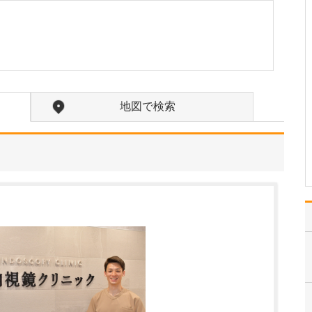
か?
訪問診療の対象となるの
は、主に通院が困難にな
った方々です。ご高齢で
寝たきりの方や認知症の
方に加え、がんの終末期
や間質性肺炎の末期で大
学病院や基幹病院での治
地図で検索
療を終え、緩和ケアを必
要とされる患者さんも多
く…
>>記事全文を読む