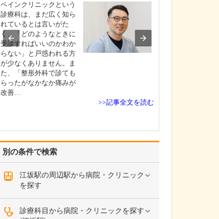
えてください。
ペインクリニックという
当院では、でき
診療科は、まだ広く知ら
者さんの苦痛が
れているとは言いがた
に、細心の注意
く、「どのようなときに
がら検査を実施
受診すればいいのかわか
す。胃カメラは
らない」と戸惑われる方
鼻に対応してお
が少なくありません。ま
時は挿入箇所に
た、「整形外科で診ても
を使用しますが
らったがなかなか痛みが
に応じて鎮静剤
改善…
>>記事全文を読む
て…
別の条件で検索
江坂駅の周辺駅から病院・クリニック
を探す
診療科目から病院・クリニックを探す