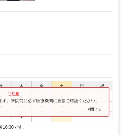
水
木
金
土
日
祝
●
●
●
●
ります。来院前に必ず医療機関に直接ご確認ください。
●
●
●
●
×閉じる
●
16:30です。