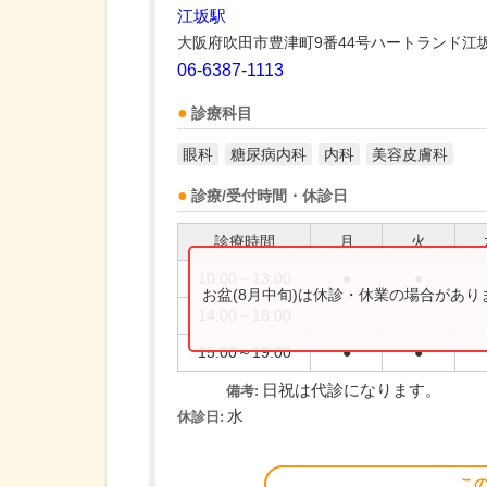
江坂駅
大阪府吹田市豊津町9番44号ハートランド江坂
06-6387-1113
診療科目
眼科
糖尿病内科
内科
美容皮膚科
診療/受付時間・休診日
診療時間
月
火
10:00～13:00
●
●
お盆(8月中旬)は休診・休業の場合があ
14:00～18:00
15:00～19:00
●
●
日祝は代診になります。
備考:
水
休診日:
こ