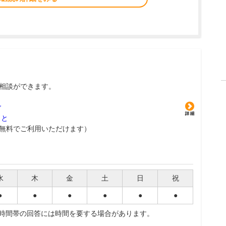
相談ができます。
グ
こと
無料でご利用いただけます）
水
木
金
土
日
祝
●
●
●
●
●
●
夜時間帯の回答には時間を要する場合があります。