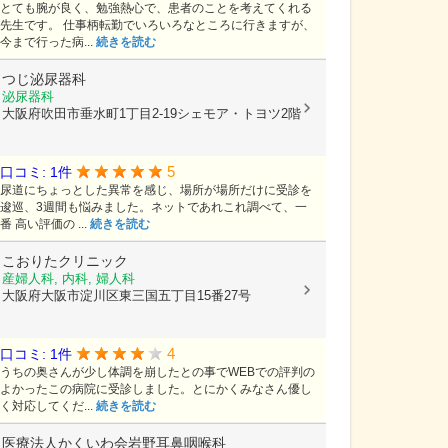
とても腕が良く、勉強熱心で、患者のことを考えてくれる
先生です。 仕事柄転勤でいろいろなところに行きますが、
今まで行った病...
続きを読む
つじ泌尿器科
泌尿器科
大阪府吹田市垂水町1丁目2-19シェモア・トヨツ2階
5
口コミ: 1件
尿道にちょっとした異常を感じ、場所が場所だけに受診を
逡巡、3週間も悩みました。ネットであれこれ調べて、一
番 高い評価の ...
続きを読む
こおりたクリニック
産婦人科, 内科, 婦人科
大阪府大阪市淀川区東三国五丁目15番27号
4
口コミ: 1件
うちの奥さんが少し体調を崩したとの事でWEBでの評判の
よかったこの病院に受診しました。とにかくみなさん優し
く対応してくだ...
続きを読む
医療法人かくいわ会岩野耳鼻咽喉科