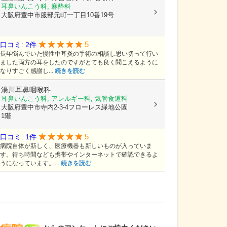
耳鼻いんこう科, 麻酔科
大阪府豊中市服部元町一丁目10番19号
5
口コミ: 2件
長年悩んでいた慢性中耳炎の手術の相談し思い切って行い
ました両方の耳をしたのですがとても良く聞こえるように
なりすごく感謝し...
続きを読む
湯川耳鼻咽喉科
耳鼻いんこう科, アレルギー科, 気管食道科
大阪府豊中市寺内2-3-4フローレス緑地公園
1階
5
口コミ: 1件
病院自体が新しく、医療機器も新しいものが入っていま
す。待ち時間なども携帯やインターネットで確認できるよ
うになっています。...
続きを読む