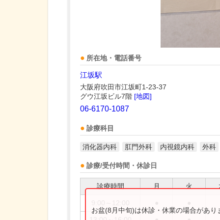
所在地・電話番号
江坂駅
大阪府吹田市江坂町1-23-37
グウ江坂ビル7階
[地図]
06-6170-1087
診療科目
消化器内科
肛門外科
内視鏡内科
外科
診療/受付時間・休診日
診療時間
月
火
9:00～12:00
●
●
お盆(8月中旬)は休診・休業の場合があ
13:00～16:00
●
●