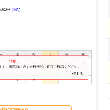
302号
[地図]
水
木
金
土
日
祝
●
●
●
●
●
ります。来院前に必ず医療機関に直接ご確認ください。
●
●
●
×閉じる
●
●
の医院の詳細をみる