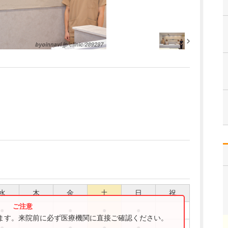
水
木
金
土
日
祝
●
●
●
●
ります。来院前に必ず医療機関に直接ご確認ください。
●
●
●
●