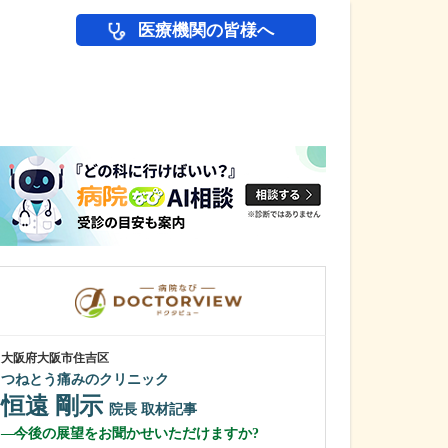
医療機関の皆様へ
医師(ドクター)の
大阪府大阪市住吉区
大阪府大阪市城東区
つねとう痛みのクリニック
石川消化器内科
恒遠 剛示
石川 嶺
院長
取材記事
院
今後の展望をお聞かせいただけますか?
貴院で受けられ