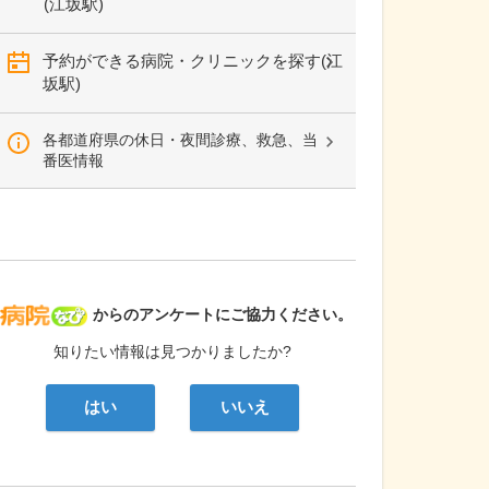
(江坂駅)
予約ができる病院・クリニックを探す(江
坂駅)
各都道府県の休日・夜間診療、救急、当
番医情報
病院なび
からのアンケートにご協力ください。
知りたい情報は見つかりましたか?
はい
いいえ