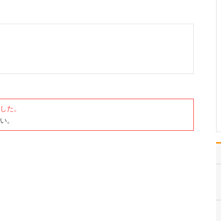
が受けられるのでしょうか?
当院は不妊治療に特化し
たクリニックです。一般
不妊治療から高度生殖補
助医療(ART)まで幅広く対
応し、患者さんの状態や
希望に合わせた最適な治
療をトータルでサポート
しています。そのなかで
も、開業当初から大…
>>記事全文を読む
した。
い。