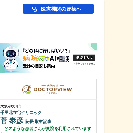
医療機関の皆様へ
医師(ドクター)の
大阪府吹田市
大阪府大阪市東淀川
千里北在宅クリニック
野中腰痛クリニ
菅 泰彦
野中 康行
院長
取材記事
どのような患者さんが貴院を利用されています
どのような患者