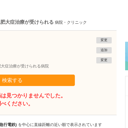
腺肥大症治療が受けられる
病院・クリニック
変更
追加
変更
肥大症治療が受けられる病院
検索する
局は見つかりませんでした。
神奈川県横浜市西区
調べください。
みなとみらい夢クリニック
貝嶋 弘恒
院長
取材記事
貴院の特長を教えてください。どのような診療
急行電鉄)
を中心に直線距離の近い順で表示されています