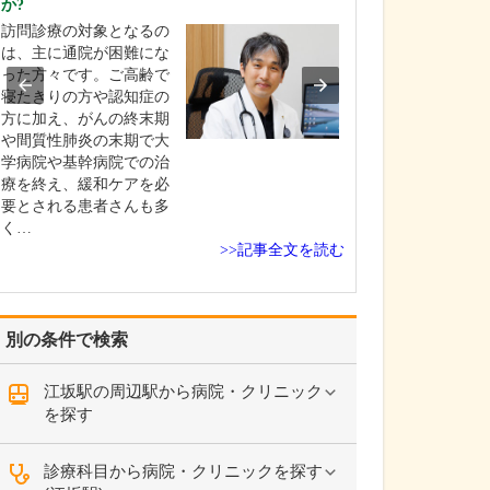
か?
脊柱管狭窄症や
訪問診療の対象となるの
ルニア、椎間板
は、主に通院が困難にな
腰椎すべり症に
った方々です。ご高齢で
にお悩みの患者
寝たきりの方や認知症の
院されます。「
方に加え、がんの終末期
外科的手術を選
や間質性肺炎の末期で大
「手術は怖いの
学病院や基幹病院での治
ない」と悩まれ
療を終え、緩和ケアを必
診されるご年配
要とされる患者さんも多
較…
く…
>>記事全文を読む
別の条件で検索
江坂駅の周辺駅から病院・クリニック
を探す
診療科目から病院・クリニックを探す