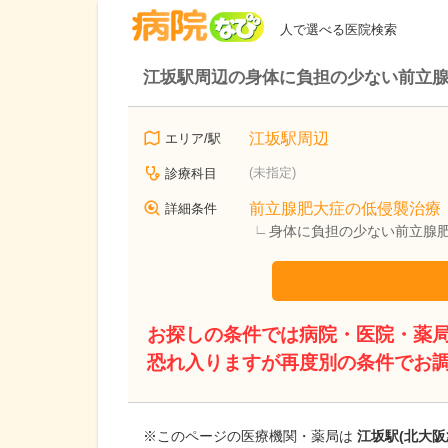
病院なび
人で選べる医院検索
江坂駅周辺の身体に負担の少ない前立
江坂駅周辺
エリア/駅
(未指定)
診療科目
前立腺肥大症の低侵襲治療
詳細条件
身体に負担の少ない前立腺
お探しの条件では病院・医院・薬
恐れ入りますが再度別の条件でお
※このページの医療機関・薬局は
江坂駅(北大阪