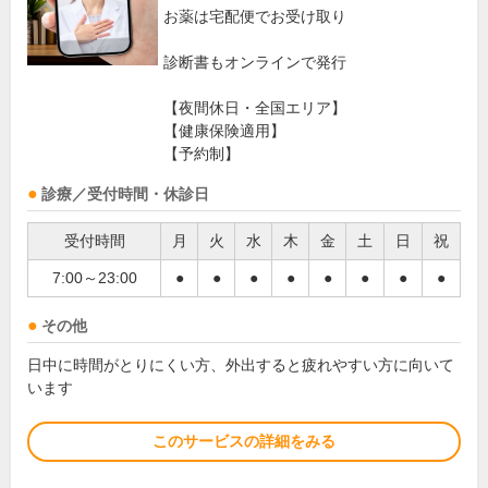
お薬は宅配便でお受け取り
診断書もオンラインで発行
【夜間休日・全国エリア】
【健康保険適用】
【予約制】
診療／受付時間・休診日
受付時間
月
火
水
木
金
土
日
祝
7:00～23:00
●
●
●
●
●
●
●
●
その他
日中に時間がとりにくい方、外出すると疲れやすい方に向いて
います
このサービスの詳細をみる