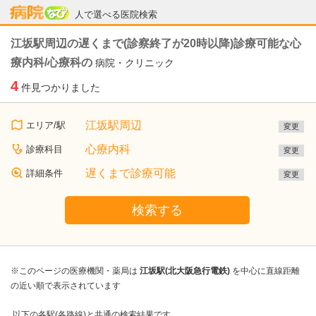
病院なび
人で選べる医院検索
江坂駅周辺の遅くまで(診察終了が20時以降)診療可能な心
療内科/心療科の
病院・クリニック
4
件見つかりました
江坂駅周辺
エリア/駅
変更
心療内科
診療科目
変更
遅くまで診療可能
詳細条件
変更
検索する
※このページの医療機関・薬局は
江坂駅(北大阪急行電鉄)
を中心に直線距離
の近い順で表示されています
以下の各駅(各路線)と共通の検索結果です