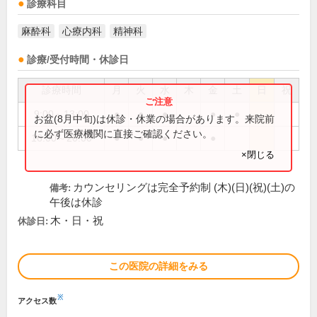
診療科目
麻酔科
心療内科
精神科
診療/受付時間・休診日
診療時間
月
火
水
木
金
土
日
祝
9:00～13:00
●
●
●
●
●
お盆(8月中旬)は休診・休業の場合があります。来院前
に必ず医療機関に直接ご確認ください。
16:00～20:00
●
●
●
●
×閉じる
カウンセリングは完全予約制 (木)(日)(祝)(土)の
備考:
午後は休診
木・日・祝
休診日:
この医院の詳細をみる
※
アクセス数