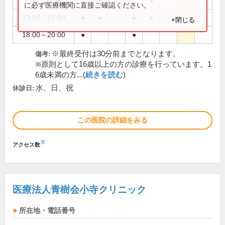
9:00～12:00
●
●
に必ず医療機関に直接ご確認ください。
13:00～17:00
●
●
●
●
×閉じる
18:00～20:00
●
●
※最終受付は30分前までとなります。
備考:
※原則として16歳以上の方の診療を行っています。1
6歳未満の方...(
続きを読む
)
水、日、祝
休診日:
この医院の詳細をみる
※
アクセス数
医療法人青樹会小寺クリニック
所在地・電話番号