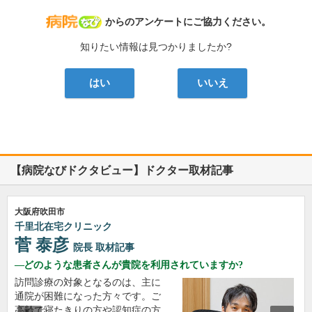
病院なび
からのアンケートにご協力ください。
知りたい情報は見つかりましたか?
はい
いいえ
【病院なびドクタビュー】ドクター取材記事
大阪府吹田市
千里北在宅クリニック
菅 泰彦
院長
取材記事
どのような患者さんが貴院を利用されていますか?
訪問診療の対象となるのは、主に
通院が困難になった方々です。ご
高齢で寝たきりの方や認知症の方