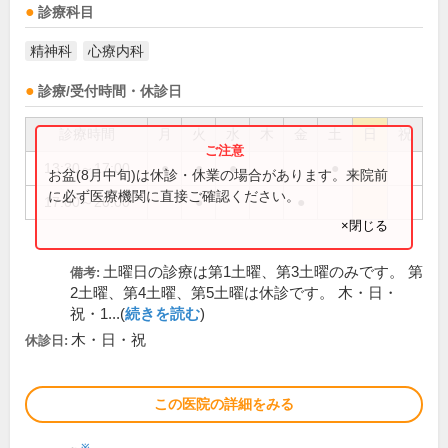
診療科目
精神科
心療内科
診療/受付時間・休診日
診療時間
月
火
水
木
金
土
日
祝
13:30～17:00
●
●
●
●
お盆(8月中旬)は休診・休業の場合があります。来院前
に必ず医療機関に直接ご確認ください。
17:00～20:00
●
●
×閉じる
土曜日の診療は第1土曜、第3土曜のみです。 第
備考:
2土曜、第4土曜、第5土曜は休診です。 木・日・
祝・1...(
続きを読む
)
木・日・祝
休診日:
この医院の詳細をみる