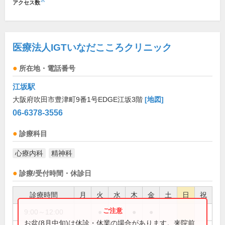
※
アクセス数
医療法人IGTいなだこころクリニック
所在地・電話番号
江坂駅
大阪府吹田市豊津町9番1号EDGE江坂3階
[地図]
06-6378-3556
診療科目
心療内科
精神科
診療/受付時間・休診日
診療時間
月
火
水
木
金
土
日
祝
9:00～12:00
●
●
●
お盆(8月中旬)は休診・休業の場合があります。来院前