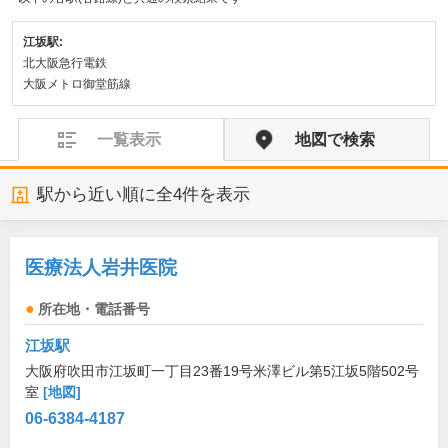
江坂駅:
北大阪急行電鉄
大阪メトロ御堂筋線
一覧表示
地図で検索
駅から近い順に全
4
件を表示
医療法人岩井医院
所在地・電話番号
江坂駅
大阪府吹田市江坂町一丁目23番19号米澤ビル第5江坂5階502号
室
[地図]
06-6384-4187