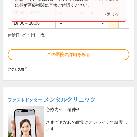
9:00～13:00
●
●
に必ず医療機関に直接ご確認ください。
15:00～18:00
●
●
●
×閉じる
18:00～20:00
●
●
水・日・祝
休診日:
この医院の詳細をみる
※
アクセス数
メンタルクリニック
ファストドクター
心療内科・精神科
さまざまな心の症状にオンラインで診察し
ます