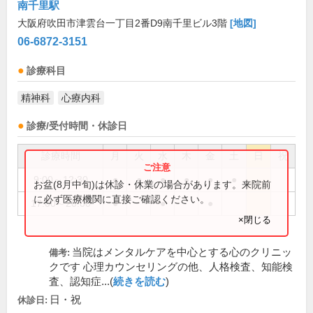
南千里駅
大阪府吹田市津雲台一丁目2番D9南千里ビル3階
[地図]
06-6872-3151
診療科目
精神科
心療内科
診療/受付時間・休診日
診療時間
月
火
水
木
金
土
日
祝
9:00～12:30
●
●
●
●
●
●
お盆(8月中旬)は休診・休業の場合があります。来院前
に必ず医療機関に直接ご確認ください。
17:00～20:00
●
●
●
×閉じる
当院はメンタルケアを中心とする心のクリニッ
備考:
クです 心理カウンセリングの他、人格検査、知能検
査、認知症...(
続きを読む
)
日・祝
休診日: