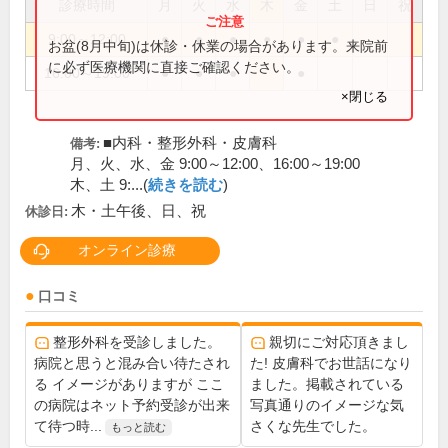
診療時間
月
火
水
木
金
土
日
祝
9:00～12:00
●
●
●
●
●
●
お盆(8月中旬)は休診・休業の場合があります。来院前
に必ず医療機関に直接ご確認ください。
16:00～19:00
●
●
●
●
×閉じる
■内科・整形外科・皮膚科
備考:
月、火、水、金 9:00～12:00、16:00～19:00
木、土 9:...(
続きを読む
)
木・土午後、日、祝
休診日:
オンライン診療
口コミ
整形外科を受診しました。
親切にご対応頂きまし
病院と思うと混み合い待たされ
た! 皮膚科でお世話になり
る イメージがありますが ここ
ました。掲載されている
の病院はネット予約受診が出来
写真通りのイメージな気
て待つ時...
さくな先生でした。
もっと読む