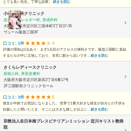
とても良い先生。丁寧な診察。
続きを読む
小林皮フ科クリニック
皮膚科, アレルギー科, 形成外科
大阪府大阪市淀川区三国本町3丁目37-35
ヴュール阪急三国3F
4
口コミ: 1件
評価の理由は2点あり、まず1点目がアクセスの便利さです。阪急三国駅に直結
するビルの中に立地しており、非常に駅から近いです...
続きを読む
さくらレディースクリニック
産婦人科, 美容皮膚科
大阪府大阪市淀川区新高3丁目6番17号
2F三国駅前クリニックモール
5
口コミ: 3件
彼女が中絶でお世話になりました。 世界で1番大好きな彼女が自分との子供を
妊娠したと聞いたとき、そこには大きな嬉しさ以上に...
続きを読む
宗教法人在日本南プレスビテリアンミッション
淀川キリスト教病
院