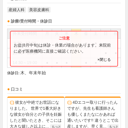
産婦人科
美容皮膚科
診療/受付時間・休診日
外来受付時間
月
火
水
木
金
土
日
祝
9:30～13:00
●
●
●
●
●
お盆(8月中旬)は休診・休業の場合があります。来院前
に必ず医療機関に直接ご確認ください。
10:00～15:30
●
●
×閉じる
14:30～19:00
●
●
●
●
●
木、年末年始
休診日:
口コミ
彼女が中絶でお世話にな
4Dエコー取りに行ったん
りました。 世界で1番大好き
ですが、先生も看護師さん
な彼女が自分との子供を妊娠
も優しくまたなにかあれば
したと聞いたとき、そこには
通いたいです!! 違うとこで出
大きな嬉しさ以上に...
産しますが、早く見...
もっと
もっと