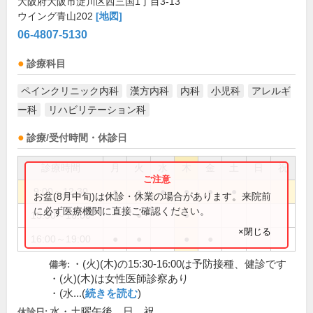
大阪府大阪市淀川区西三国1丁目3-13
ウイング青山202
[地図]
06-4807-5130
診療科目
ペインクリニック内科
漢方内科
内科
小児科
アレルギ
ー科
リハビリテーション科
診療/受付時間・休診日
診療時間
月
火
水
木
金
土
日
祝
9:00～12:30
●
●
●
●
●
●
お盆(8月中旬)は休診・休業の場合があります。来院前
に必ず医療機関に直接ご確認ください。
15:30～16:00
●
●
×閉じる
16:00～19:00
●
●
●
●
・(火)(木)の15:30-16:00は予防接種、健診です
備考:
・(火)(木)は女性医師診察あり
・(水...(
続きを読む
)
水・土曜午後、日、祝
休診日: