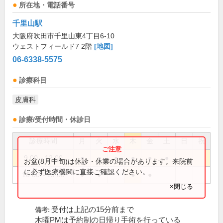
所在地・電話番号
千里山駅
大阪府吹田市千里山東4丁目6-10
ウェストフィールド7 2階
[地図]
06-6338-5575
診療科目
皮膚科
診療/受付時間・休診日
診療時間
月
火
水
木
金
土
日
祝
9:00～12:00
●
●
●
●
●
●
お盆(8月中旬)は休診・休業の場合があります。来院前
に必ず医療機関に直接ご確認ください。
16:00～19:00
●
●
●
●
×閉じる
受付は上記の15分前まで
備考:
木曜PMは予約制の日帰り手術を行っている