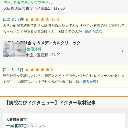
内科, 血液内科, リウマチ科, ...
大阪府大阪市東淀川区柴島1丁目7-50
4.63
口コミ: 8件
大きい病院で綺麗で皆さん親切 病院も駅近でわかりやすい 複数の科に診察して
もらったことがあるが看護師さん、医師全ての人が...
続きを読む
医療法人光誠会
ゆうメディカルクリニック
内科, 皮膚科, 整形外科, ...
大阪府大阪市東淀川区豊新1-21-29
5
口コミ: 5件
整形外科を受診しました。 病院と思うと混み合い待たされる イメージがありま
すが ここの病院はネット予約受診が出来て待つ時...
続きを読む
【病院なびドクタビュー】ドクター取材記事
大阪府吹田市
千里北在宅クリニック