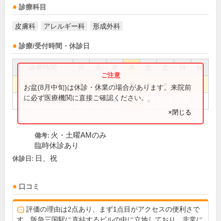
診療科目
皮膚科
アレルギー科
形成外科
診療/受付時間・休診日
診療時間
月
火
水
木
金
土
日
祝
9:30～12:30
●
●
●
●
●
●
お盆(8月中旬)は休診・休業の場合があります。来院前
に必ず医療機関に直接ご確認ください。
16:30～19:30
●
●
●
●
×閉じる
火・土曜AMのみ
備考:
臨時休診あり
日、祝
休診日:
口コミ
評価の理由は2点あり、まず1点目がアクセスの便利さで
す。阪急三国駅に直結するビルの中に立地しており、非常に