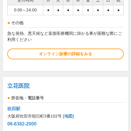
受付時間
月
火
水
木
金
土
日
祝
0:00～24:00
●
●
●
●
●
●
●
●
その他
急な発熱、悪天候など直接医療機関に掛かる事が困難な際にご
利用ください
オンライン診療の詳細をみる
立花医院
所在地・電話番号
吹田駅
大阪府吹田市朝日町3番102号
[地図]
06-6382-2000