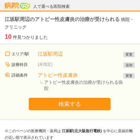
病院なび
人で選べる医院検索
江坂駅周辺のアトピー性皮膚炎の治療が受けられる
病院・
クリニック
10
件見つかりました
江坂駅周辺
エリア/駅
変更
(未指定)
診療科目
追加
アトピー性皮膚炎
詳細条件
変更
アトピー性皮膚炎の治療が受けられる病
院
検索する
※このページの医療機関・薬局は
江坂駅(北大阪急行電鉄)
を中心に直線距離
の近い順で表示されています