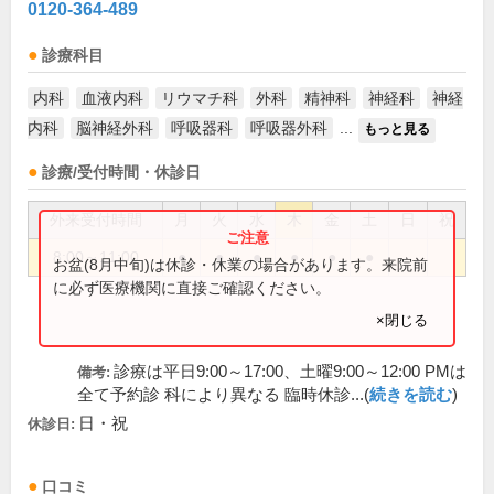
0120-364-489
診療科目
内科
血液内科
リウマチ科
外科
精神科
神経科
神経
内科
脳神経外科
呼吸器科
呼吸器外科
...
もっと見る
診療/受付時間・休診日
外来受付時間
月
火
水
木
金
土
日
祝
8:00～11:00
●
●
●
●
●
●
お盆(8月中旬)は休診・休業の場合があります。来院前
に必ず医療機関に直接ご確認ください。
×閉じる
診療は平日9:00～17:00、土曜9:00～12:00 PMは
備考:
全て予約診 科により異なる 臨時休診...(
続きを読む
)
日・祝
休診日:
口コミ