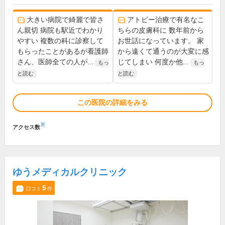
大きい病院で綺麗で皆さ
アトピー治療で有名なこ
ん親切 病院も駅近でわかり
ちらの皮膚科に 数年前から
やすい 複数の科に診察して
お世話になっています。 家
もらったことがあるが看護師
から遠くて通うのが大変に感
さん、医師全ての人が...
じてしまい 何度か他...
もっ
もっ
と読む
と読む
この医院の詳細をみる
※
アクセス数
ゆうメディカルクリニック
5
口コミ
件