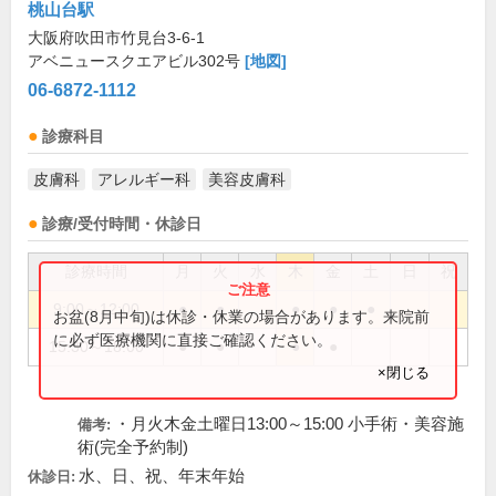
桃山台駅
大阪府吹田市竹見台3-6-1
アベニュースクエアビル302号
[地図]
06-6872-1112
診療科目
皮膚科
アレルギー科
美容皮膚科
診療/受付時間・休診日
診療時間
月
火
水
木
金
土
日
祝
9:00～12:00
●
●
●
●
●
お盆(8月中旬)は休診・休業の場合があります。来院前
に必ず医療機関に直接ご確認ください。
15:30～18:00
●
●
●
●
×閉じる
・月火木金土曜日13:00～15:00 小手術・美容施
備考:
術(完全予約制)
水、日、祝、年末年始
休診日: