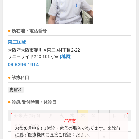
所在地・電話番号
東三国駅
大阪府大阪市淀川区東三国4丁目2-22
サニーサイド240 101号室
[地図]
06-6396-1914
診療科目
皮膚科
診療/受付時間・休診日
外来受付時間
月
火
水
木
金
土
日
祝
9:30～13:00
●
●
●
●
お盆(8月中旬)は休診・休業の場合があります。来院前
に必ず医療機関に直接ご確認ください。
9:30～13:30
●