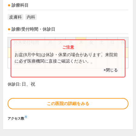
診療科目
皮膚科
内科
診療/受付時間・休診日
外来受付時間
月
火
水
木
金
土
日
祝
8:50～12:10
●
●
●
●
●
●
お盆(8月中旬)は休診・休業の場合があります。来院前
に必ず医療機関に直接ご確認ください。
16:30～19:00
●
●
●
●
×閉じる
日、祝
休診日:
この医院の詳細をみる
※
アクセス数