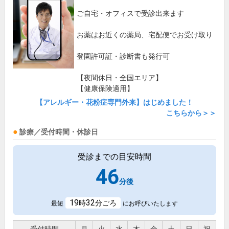
ご自宅・オフィスで受診出来ます
お薬はお近くの薬局、宅配便でお受け取り
登園許可証・診断書も発行可
【夜間休日・全国エリア】
【健康保険適用】
【アレルギー・花粉症専門外来】はじめました！
こちらから＞＞
診療／受付時間・休診日
受診までの目安時間
46
分後
19
32
時
分ごろ
最短
にお呼びいたします