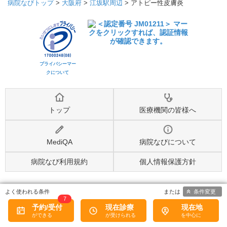
病院なびトップ
>
大阪府
>
江坂駅周辺
>
アトピー性皮膚炎
プライバシーマー
クについて
トップ
医療機関の皆様へ
MediQA
病院なびについて
病院なび利用規約
個人情報保護方針
条件変更
©2026
株式会社eヘルスケア
, All rights reserved.
7
予約/受付
現在診療
現在地