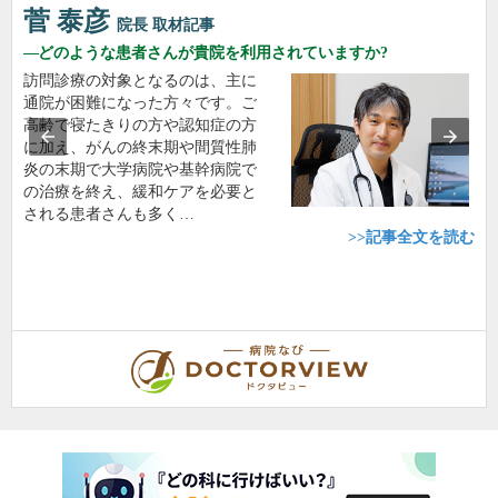
菅 泰彦
院長
取材記事
どのような患者さんが貴院を利用されていますか?
訪問診療の対象となるのは、主に
通院が困難になった方々です。ご
高齢で寝たきりの方や認知症の方
に加え、がんの終末期や間質性肺
炎の末期で大学病院や基幹病院で
の治療を終え、緩和ケアを必要と
される患者さんも多く…
>>記事全文を読む