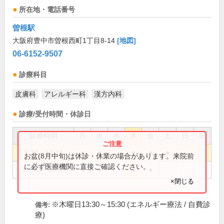
所在地・電話番号
曽根駅
大阪府豊中市曽根西町1丁目8-14
[地図]
06-6152-9507
診療科目
皮膚科
アレルギー科
漢方内科
診療/受付時間・休診日
診療時間
月
火
水
木
金
土
日
祝
9:30～12:30
●
●
●
●
●
お盆(8月中旬)は休診・休業の場合があります。来院前
に必ず医療機関に直接ご確認ください。
16:00～19:00
●
●
●
●
×閉じる
※木曜日13:30～15:30 (エネルギー療法 / 自費診
備考:
療)