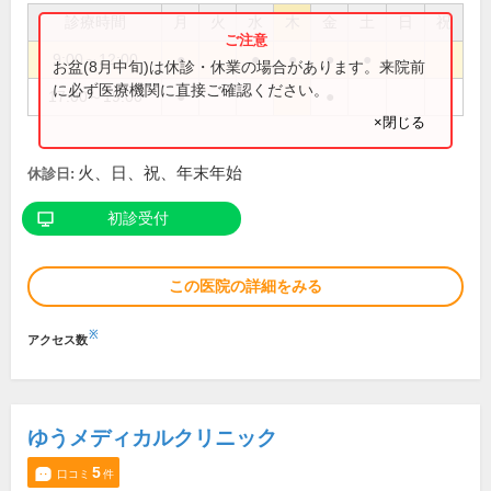
診療時間
月
火
水
木
金
土
日
祝
9:00～12:00
●
●
●
●
●
お盆(8月中旬)は休診・休業の場合があります。来院前
に必ず医療機関に直接ご確認ください。
17:00～19:00
●
●
×閉じる
火、日、祝、年末年始
休診日:
初診受付
この医院の詳細をみる
※
アクセス数
ゆうメディカルクリニック
5
口コミ
件