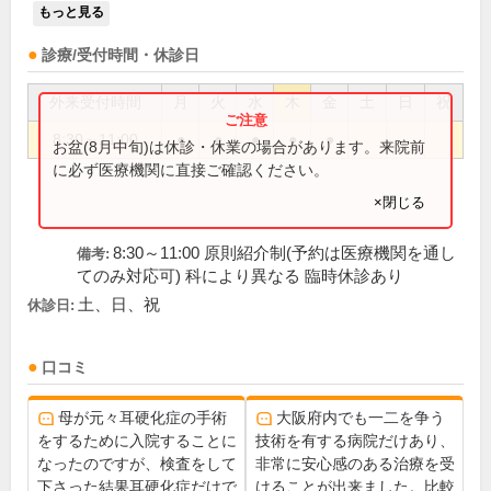
もっと見る
診療/受付時間・休診日
外来受付時間
月
火
水
木
金
土
日
祝
8:30～11:00
●
●
●
●
●
お盆(8月中旬)は休診・休業の場合があります。来院前
に必ず医療機関に直接ご確認ください。
×閉じる
8:30～11:00 原則紹介制(予約は医療機関を通し
備考:
てのみ対応可) 科により異なる 臨時休診あり
土、日、祝
休診日:
口コミ
母が元々耳硬化症の手術
大阪府内でも一二を争う
をするために入院することに
技術を有する病院だけあり、
なったのですが、検査をして
非常に安心感のある治療を受
下さった結果耳硬化症だけで
けることが出来ました。比較