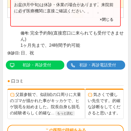
9:00～12:00
●
●
●
●
●
●
お盆(8月中旬)は休診・休業の場合があります。来院前
に必ず医療機関に直接ご確認ください。
14:00～17:00
●
●
●
●
●
●
×閉じる
完全予約制(直接窓口に来られても受付できませ
備考:
ん)
1ヶ月先まで、24時間予約可能
日、祝
休診日:
初診・再診受付
初診・再診電話受付
口コミ
父親参観で、似顔絵の口周りに大量
気さくで優し
のゴマが描かれた事がキッカケで、ヒ
い先生です。的確
ゲ脱毛を始めました。院長自身も脱毛
な診断をしてくだ
の経験者らしく的確な...
さると思います。
もっと読む
この医院の詳細をみる