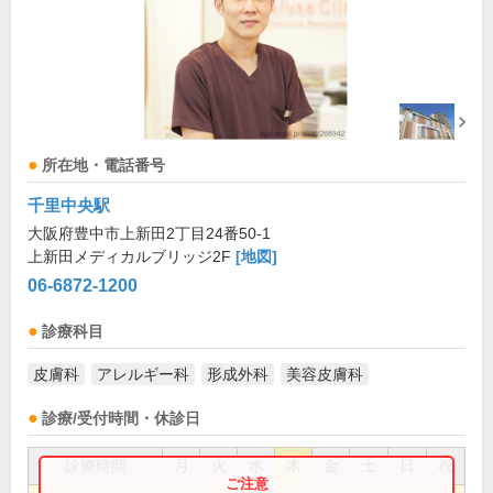
所在地・電話番号
千里中央駅
大阪府豊中市上新田2丁目24番50-1
上新田メディカルブリッジ2F
[地図]
06-6872-1200
診療科目
皮膚科
アレルギー科
形成外科
美容皮膚科
診療/受付時間・休診日
診療時間
月
火
水
木
金
土
日
祝