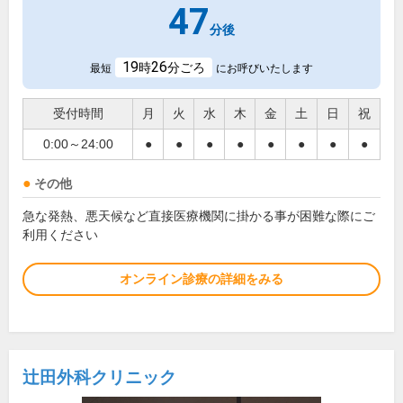
47
分後
19
26
時
分ごろ
最短
にお呼びいたします
受付時間
月
火
水
木
金
土
日
祝
0:00～24:00
●
●
●
●
●
●
●
●
その他
急な発熱、悪天候など直接医療機関に掛かる事が困難な際にご
利用ください
オンライン診療の詳細をみる
辻田外科クリニック