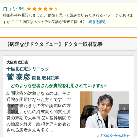
5
口コミ: 5件
整形外科を受診しました。 病院と思うと混み合い待たされる イメージがありま
すが ここの病院はネット予約受診が出来て待つ時...
続きを読む
【病院なびドクタビュー】ドクター取材記事
大阪府吹田市
千里北在宅クリニック
菅 泰彦
院長
取材記事
どのような患者さんが貴院を利用されていますか?
訪問診療の対象となるのは、主に
通院が困難になった方々です。ご
高齢で寝たきりの方や認知症の方
に加え、がんの終末期や間質性肺
炎の末期で大学病院や基幹病院で
の治療を終え、緩和ケアを必要と
される患者さんも多く…
>>記事全文を読む