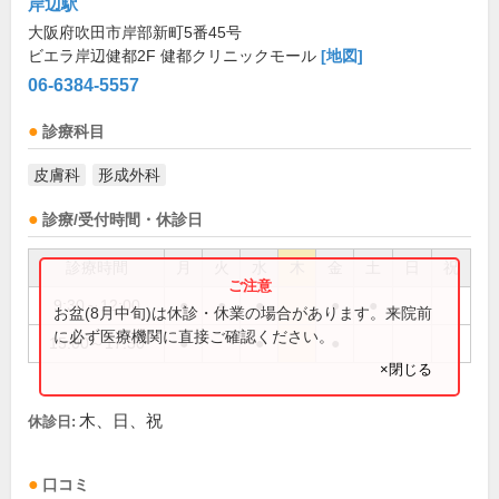
岸辺駅
大阪府吹田市岸部新町5番45号
ビエラ岸辺健都2F 健都クリニックモール
[地図]
06-6384-5557
診療科目
皮膚科
形成外科
診療/受付時間・休診日
診療時間
月
火
水
木
金
土
日
祝
9:30～12:00
●
●
●
●
●
お盆(8月中旬)は休診・休業の場合があります。来院前
に必ず医療機関に直接ご確認ください。
15:00～17:30
●
●
●
×閉じる
木、日、祝
休診日:
口コミ