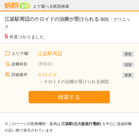
病院なび
人で選べる医院検索
江坂駅周辺のケロイドの治療が受けられる
病院・クリニッ
ク
5
件見つかりました
江坂駅周辺
エリア/駅
変更
(未指定)
診療科目
追加
ケロイド
詳細条件
変更
ケロイドの治療が受けられる病院
検索する
※このページの医療機関・薬局は
江坂駅(北大阪急行電鉄)
を中心に直線距離
の近い順で表示されています