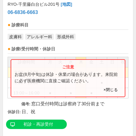
RYO-千里藤白台ビル201号
[地図]
06-6836-6663
診療科目
皮膚科
アレルギー科
形成外科
診療/受付時間・休診日
診療時間
月
火
水
木
金
土
日
祝
9:00～12:00
●
●
●
●
●
お盆(8月中旬)は休診・休業の場合があります。来院前
に必ず医療機関に直接ご確認ください。
9:00～13:00
●
×閉じる
13:00～16:00
●
●
●
窓口受付時間は診察終了30分前まで
備考:
日、祝
休診日:
初診・再診受付