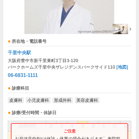
所在地・電話番号
千里中央駅
大阪府豊中市新千里東町3丁目3-120
パークホームズ千里中央ザレジデンスパークサイド110
[地図]
06-6831-1111
診療科目
皮膚科
小児皮膚科
形成外科
美容皮膚科
診療/受付時間・休診日
診療時間
月
火
水
木
金
土
日
祝
9:00～12:00
●
●
●
●
●
お盆(8月中旬)は休診・休業の場合があります。来院前