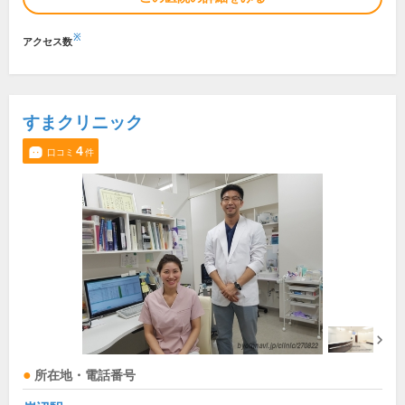
※
アクセス数
すまクリニック
4
口コミ
件
所在地・電話番号