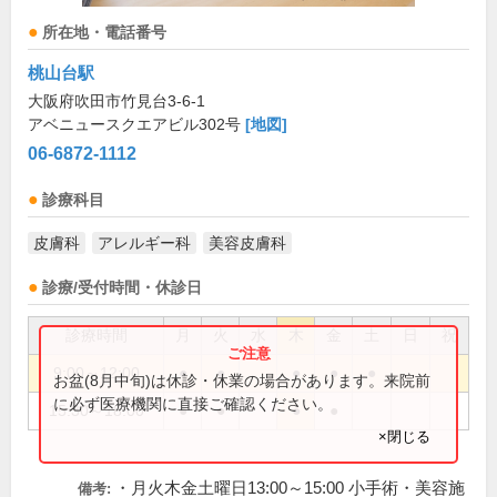
所在地・電話番号
桃山台駅
大阪府吹田市竹見台3-6-1
アベニュースクエアビル302号
[地図]
06-6872-1112
診療科目
皮膚科
アレルギー科
美容皮膚科
診療/受付時間・休診日
診療時間
月
火
水
木
金
土
日
祝
9:00～12:00
●
●
●
●
●
お盆(8月中旬)は休診・休業の場合があります。来院前
に必ず医療機関に直接ご確認ください。
15:30～18:00
●
●
●
●
×閉じる
・月火木金土曜日13:00～15:00 小手術・美容施
備考: