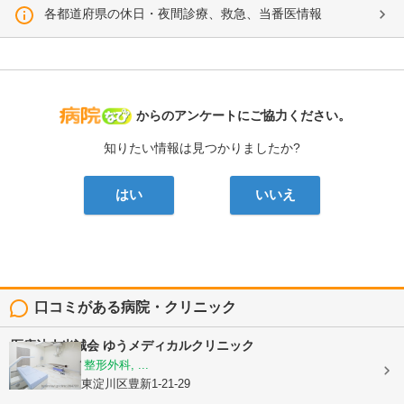
各都道府県の休日・夜間診療、救急、当番医情報
病院なび
からのアンケートにご協力ください。
知りたい情報は見つかりましたか?
はい
いいえ
口コミがある病院・クリニック
医療法人光誠会
ゆうメディカルクリニック
内科, 皮膚科, 整形外科, ...
大阪府大阪市東淀川区豊新1-21-29