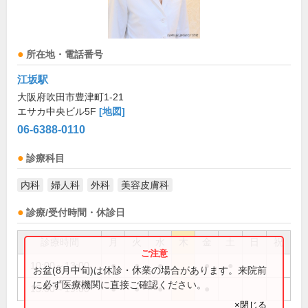
所在地・電話番号
江坂駅
大阪府吹田市豊津町1-21
エサカ中央ビル5F
[地図]
06-6388-0110
診療科目
内科
婦人科
外科
美容皮膚科
診療/受付時間・休診日
診療時間
月
火
水
木
金
土
日
祝
10:00～13:00
●
●
●
●
●
お盆(8月中旬)は休診・休業の場合があります。来院前
に必ず医療機関に直接ご確認ください。
15:00～19:00
●
●
●
●
×閉じる