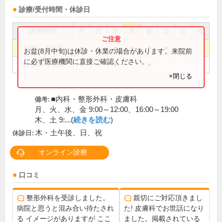
診療/受付時間・休診日
診療時間
月
火
水
木
金
土
日
祝
9:00～12:00
●
●
●
●
●
●
お盆(8月中旬)は休診・休業の場合があります。来院前
に必ず医療機関に直接ご確認ください。
16:00～19:00
●
●
●
●
×閉じる
■内科・整形外科・皮膚科
備考:
月、火、水、金 9:00～12:00、16:00～19:00
木、土 9:...(
続きを読む
)
木・土午後、日、祝
休診日:
オンライン診療
口コミ
整形外科を受診しました。
親切にご対応頂きまし
病院と思うと混み合い待たされ
た! 皮膚科でお世話になり
る イメージがありますが ここ
ました。掲載されている