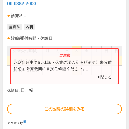
06-6382-2000
診療科目
皮膚科
内科
診療/受付時間・休診日
外来受付時間
月
火
水
木
金
土
日
祝
8:50～12:10
●
●
●
●
●
●
お盆(8月中旬)は休診・休業の場合があります。来院前
に必ず医療機関に直接ご確認ください。
16:30～19:00
●
●
●
●
×閉じる
日、祝
休診日:
この医院の詳細をみる
※
アクセス数