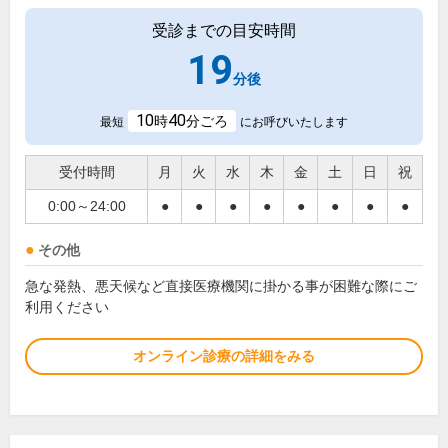
受診までの目安時間
19
分後
10
40
時
分ごろ
最短
にお呼びいたします
受付時間
月
火
水
木
金
土
日
祝
0:00～24:00
●
●
●
●
●
●
●
●
その他
急な発熱、悪天候など直接医療機関に掛かる事が困難な際にご
利用ください
オンライン診療の詳細をみる