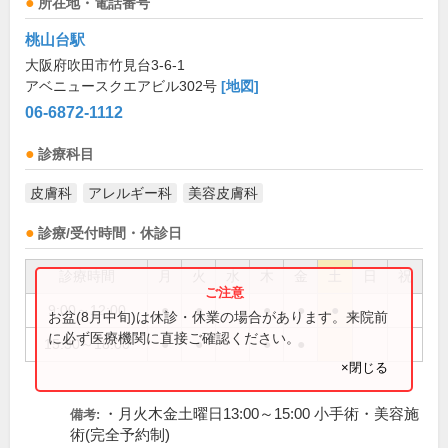
所在地・電話番号
桃山台駅
大阪府吹田市竹見台3-6-1
アベニュースクエアビル302号
[地図]
06-6872-1112
診療科目
皮膚科
アレルギー科
美容皮膚科
診療/受付時間・休診日
診療時間
月
火
水
木
金
土
日
祝
9:00～12:00
●
●
●
●
●
お盆(8月中旬)は休診・休業の場合があります。来院前
に必ず医療機関に直接ご確認ください。
15:30～18:00
●
●
●
●
×閉じる
・月火木金土曜日13:00～15:00 小手術・美容施
備考:
術(完全予約制)