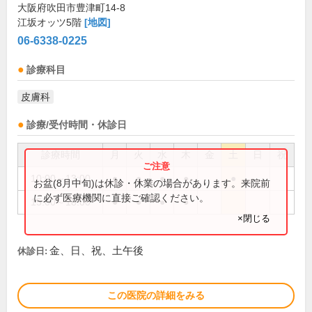
大阪府吹田市豊津町14-8
江坂オッツ5階
[地図]
06-6338-0225
診療科目
皮膚科
診療/受付時間・休診日
診療時間
月
火
水
木
金
土
日
祝
10:00～13:00
●
●
●
●
●
お盆(8月中旬)は休診・休業の場合があります。来院前
に必ず医療機関に直接ご確認ください。
15:00～18:00
●
●
●
●
×閉じる
金、日、祝、土午後
休診日:
この医院の詳細をみる