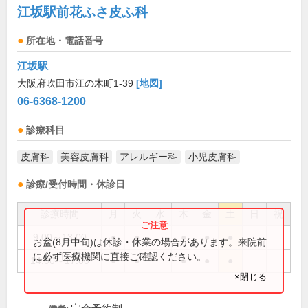
江坂駅前花ふさ皮ふ科
所在地・電話番号
江坂駅
大阪府吹田市江の木町1-39
[地図]
06-6368-1200
診療科目
皮膚科
美容皮膚科
アレルギー科
小児皮膚科
診療/受付時間・休診日
診療時間
月
火
水
木
金
土
日
祝
9:00～13:00
●
●
●
●
●
お盆(8月中旬)は休診・休業の場合があります。来院前
に必ず医療機関に直接ご確認ください。
14:00～17:00
●
●
●
●
●
×閉じる