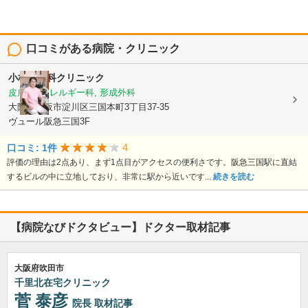
口コミがある病院・クリニック
小林皮フ科クリニック
皮膚科, アレルギー科, 形成外科
大阪府大阪市淀川区三国本町3丁目37-35
ヴュール阪急三国3F
4
口コミ: 1件
評価の理由は2点あり、まず1点目がアクセスの便利さです。阪急三国駅に直結
するビルの中に立地しており、非常に駅から近いです...
続きを読む
【病院なびドクタビュー】ドクター取材記事
大阪府吹田市
千里北在宅クリニック
菅 泰彦
院長
取材記事