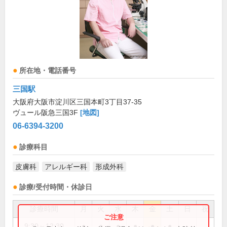
所在地・電話番号
三国駅
大阪府大阪市淀川区三国本町3丁目37-35
ヴュール阪急三国3F
[地図]
06-6394-3200
診療科目
皮膚科
アレルギー科
形成外科
診療/受付時間・休診日
診療時間
月
火
水
木
金
土
日
祝
9:30～12:30
●
●
●
●
●
●