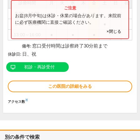
診療時間
月
火
水
木
金
土
日
祝
9:00～12:00
●
●
●
●
●
お盆(8月中旬)は休診・休業の場合があります。来院前
に必ず医療機関に直接ご確認ください。
9:00～13:00
●
×閉じる
13:00～16:00
●
●
●
窓口受付時間は診察終了30分前まで
備考:
日、祝
休診日:
初診・再診受付
この医院の詳細をみる
※
アクセス数
別の条件で検索