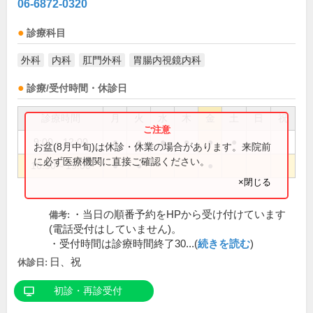
06-6872-0320
診療科目
外科
内科
肛門外科
胃腸内視鏡内科
診療/受付時間・休診日
診療時間
月
火
水
木
金
土
日
祝
9:00～12:00
●
●
●
●
●
●
お盆(8月中旬)は休診・休業の場合があります。来院前
に必ず医療機関に直接ご確認ください。
16:30～19:00
●
●
●
×閉じる
・当日の順番予約をHPから受け付けています
備考:
(電話受付はしていません)。
・受付時間は診療時間終了30...(
続きを読む
)
日、祝
休診日:
初診・再診受付