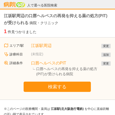
病院なび
人で選べる医院検索
江坂駅周辺の口唇ヘルペスの再発を抑える薬の処方(PIT)
が受けられる
病院・クリニック
1
件見つかりました
江坂駅周辺
エリア/駅
変更
(未指定)
診療科目
追加
口唇ヘルペスのPIT
詳細条件
変更
口唇ヘルペスの再発を抑える薬の処方
(PIT)が受けられる病院
検索する
※このページの医療機関・薬局は
江坂駅(北大阪急行電鉄)
を中心に直線距離
の近い順で表示されています