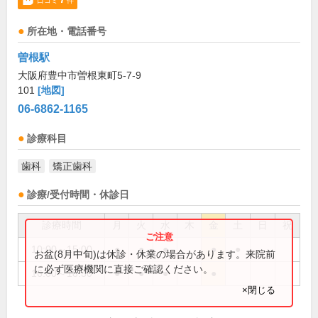
口コミ
件
所在地・電話番号
曽根駅
大阪府豊中市曽根東町5-7-9
101
[地図]
06-6862-1165
診療科目
歯科
矯正歯科
診療/受付時間・休診日
診療時間
月
火
水
木
金
土
日
祝
10:00～15:00
●
●
●
●
●
お盆(8月中旬)は休診・休業の場合があります。来院前
に必ず医療機関に直接ご確認ください。
16:00～18:30
●
●
●
●
×閉じる