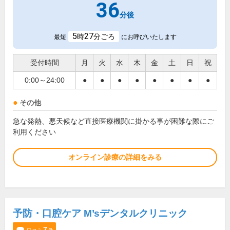
36
分後
5
27
時
分ごろ
最短
にお呼びいたします
受付時間
月
火
水
木
金
土
日
祝
0:00～24:00
●
●
●
●
●
●
●
●
その他
急な発熱、悪天候など直接医療機関に掛かる事が困難な際にご
利用ください
オンライン診療の詳細をみる
予防・口腔ケア M’sデンタルクリニック
7