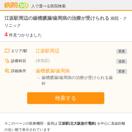
病院なび
人で選べる医院検索
江坂駅周辺の歯槽膿漏/歯周病の治療が受けられる
病院・ク
リニック
4
件見つかりました
江坂駅周辺
エリア/駅
変更
(未指定)
診療科目
追加
歯槽膿漏/歯周病
詳細条件
変更
歯槽膿漏/歯周病の治療が受けられる歯
科
検索する
※このページの医療機関・薬局は
江坂駅(北大阪急行電鉄)
を中心に直線距離
の近い順で表示されています