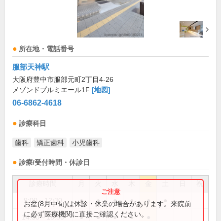
所在地・電話番号
服部天神駅
大阪府豊中市服部元町2丁目4-26
メゾンドプルミエール1F
[地図]
06-6862-4618
診療科目
歯科
矯正歯科
小児歯科
診療/受付時間・休診日
診療時間
月
火
水
木
金
土
日
祝
9:00～12:30
●
●
●
●
●
●
お盆(8月中旬)は休診・休業の場合があります。来院前
に必ず医療機関に直接ご確認ください。
14:30～18:30
●
●
●
●
●