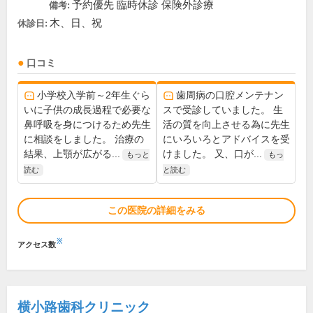
予約優先 臨時休診 保険外診療
備考:
木、日、祝
休診日:
口コミ
小学校入学前～2年生ぐら
歯周病の口腔メンテナン
いに子供の成長過程で必要な
スで受診していました。 生
鼻呼吸を身につけるため先生
活の質を向上させる為に先生
に相談をしました。 治療の
にいろいろとアドバイスを受
結果、上顎が広がる...
けました。 又、口が...
もっと
もっ
読む
と読む
この医院の詳細をみる
※
アクセス数
横小路歯科クリニック