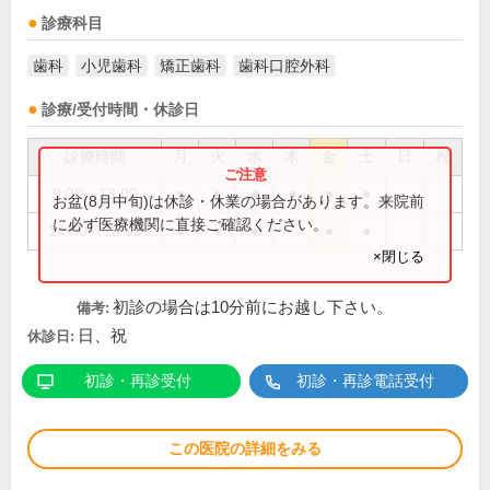
診療科目
歯科
小児歯科
矯正歯科
歯科口腔外科
診療/受付時間・休診日
診療時間
月
火
水
木
金
土
日
祝
9:00～13:00
●
●
●
●
●
●
お盆(8月中旬)は休診・休業の場合があります。来院前
に必ず医療機関に直接ご確認ください。
14:00～18:00
●
●
●
●
●
×閉じる
初診の場合は10分前にお越し下さい。
備考:
日、祝
休診日:
初診・再診受付
初診・再診電話受付
この医院の詳細をみる