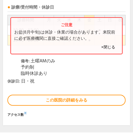
診療/受付時間・休診日
診療時間
月
火
水
木
金
土
日
祝
10:00～13:00
●
●
●
●
●
●
お盆(8月中旬)は休診・休業の場合があります。来院前
に必ず医療機関に直接ご確認ください。
15:00～20:00
●
●
●
●
●
×閉じる
土曜AMのみ
備考:
予約制
臨時休診あり
日・祝
休診日:
この医院の詳細をみる
※
アクセス数