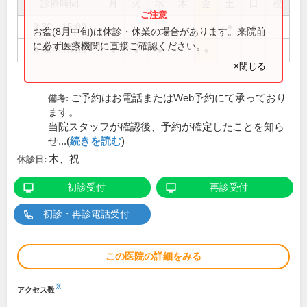
診療時間
月
火
水
木
金
土
日
祝
9:30～15:00
●
●
お盆(8月中旬)は休診・休業の場合があります。来院前
に必ず医療機関に直接ご確認ください。
9:30～18:30
●
●
●
●
×閉じる
ご予約はお電話またはWeb予約にて承っており
備考:
ます。
当院スタッフが確認後、予約が確定したことを知ら
せ...(
続きを読む
)
木、祝
休診日:
初診受付
再診受付
初診・再診電話受付
この医院の詳細をみる
※
アクセス数