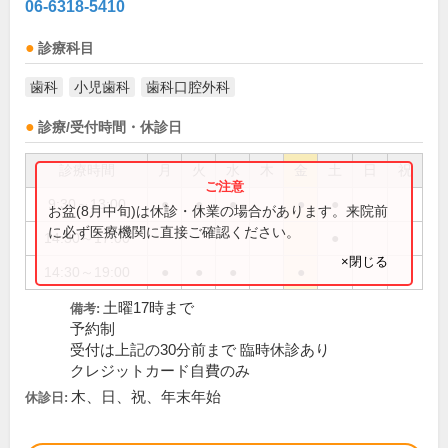
06-6318-5410
診療科目
歯科
小児歯科
歯科口腔外科
診療/受付時間・休診日
診療時間
月
火
水
木
金
土
日
祝
9:30～13:00
●
●
●
●
●
お盆(8月中旬)は休診・休業の場合があります。来院前
に必ず医療機関に直接ご確認ください。
14:30～17:00
●
×閉じる
14:30～19:00
●
●
●
●
土曜17時まで
備考:
予約制
受付は上記の30分前まで 臨時休診あり
クレジットカード自費のみ
木、日、祝、年末年始
休診日: