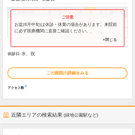
診療時間
月
火
水
木
金
土
日
祝
9:00～13:00
●
●
●
●
●
●
お盆(8月中旬)は休診・休業の場合があります。来院前
に必ず医療機関に直接ご確認ください。
15:00～19:30
●
●
●
●
●
×閉じる
水、祝
休診日:
この医院の詳細をみる
※
アクセス数
近隣エリアの検索結果
(緑地公園駅など)