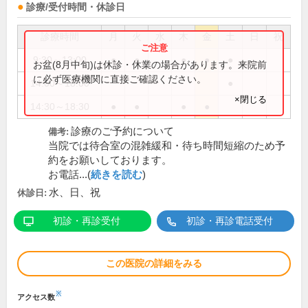
診療/受付時間・休診日
診療時間
月
火
水
木
金
土
日
祝
9:30～13:00
●
●
●
●
●
お盆(8月中旬)は休診・休業の場合があります。来院前
に必ず医療機関に直接ご確認ください。
14:00～18:00
●
×閉じる
14:30～18:30
●
●
●
●
診療のご予約について
備考:
当院では待合室の混雑緩和・待ち時間短縮のため予
約をお願いしております。
お電話...(
続きを読む
)
水、日、祝
休診日:
初診・再診受付
初診・再診電話受付
この医院の詳細をみる
※
アクセス数