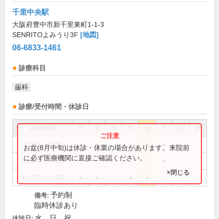
千里中央駅
大阪府豊中市新千里東町1-1-3
SENRITOよみうり3F
[地図]
06-6833-1461
診療科目
歯科
診療/受付時間・休診日
診療時間
月
火
水
木
金
土
日
祝
9:30～13:00
●
●
●
●
●
お盆(8月中旬)は休診・休業の場合があります。来院前
に必ず医療機関に直接ご確認ください。
14:00～17:00
●
×閉じる
14:00～19:00
●
●
●
●
予約制
備考:
臨時休診あり
水、日、祝
休診日: