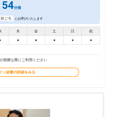
54
分後
2
分ごろ
にお呼びいたします
水
木
金
土
日
祝
●
●
●
●
●
●
が困難な際にご利用ください
イン診療の詳細をみる