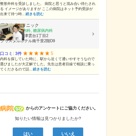
整形外科を受診しました。 病院と思うと混み合い待たされ
る イメージがありますが ここの病院はネット予約受診が
出来て待つ時...
続きを読む
岡島内科クリニック
内科, 循環器内科, 糖尿病内科
大阪府吹田市津雲台1丁目2
クリスタルホテル南千里2階D9
5
口コミ: 3件
内科を探していた時に、駅から近くて通いやすそうなので
選びましたが大正解でした。先生は患者目線で相談に乗っ
てくださるので話...
続きを読む
病院なび
からのアンケートにご協力ください。
知りたい情報は見つかりましたか?
はい
いいえ