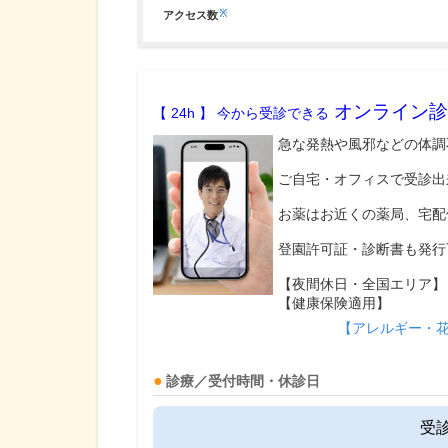
※
アクセス数
オンライン診
【 24h 】 今から受診できる
急な発熱や風邪などの体調
ご自宅・オフィスで受診出
お薬はお近くの薬局、宅配
登園許可証・診断書も発行
【夜間休日・全国エリア】
【健康保険適用】
【アレルギー・
診療／受付時間・休診日
受