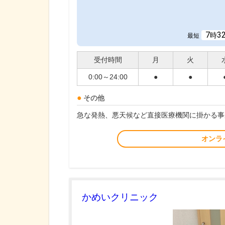
7
3
時
最短
受付時間
月
火
0:00～24:00
●
●
その他
急な発熱、悪天候など直接医療機関に掛かる事
オンラ
かめいクリニック