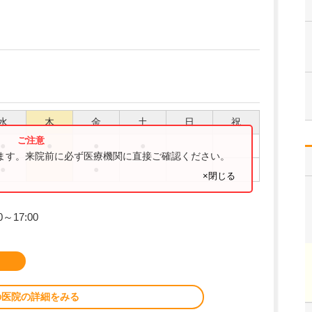
水
木
金
土
日
祝
●
●
●
●
ります。来院前に必ず医療機関に直接ご確認ください。
●
●
×閉じる
～17:00
の医院の詳細をみる