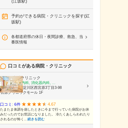
(江坂駅)
予約ができる病院・クリニックを探す(江
坂駅)
各都道府県の休日・夜間診療、救急、当
番医情報
口コミがある病院・クリニック
ひさこ内科クリニック
内科, 呼吸器内科, 消化器内科, ...
大阪府大阪市淀川区西宮原3丁目3-98
宮原クリニックモール 1F
4.67
口コミ: 6件
たまたま体調を崩したときに今まで行っていた病院がお休
みだったのでお世話になりました。 冷たくあしらわれたり
されるのが怖く...
続きを読む