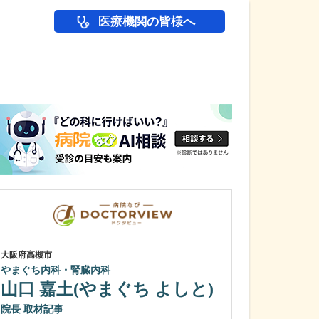
医療機関の皆様へ
医師(ドクター)の
大阪府高槻市
大阪府大阪市北区
やまぐち内科・腎臓内科
鼠径ヘルニア脱
山口 嘉土(やまぐち よしと)
ック
所 為然
院長
院長
取材記事