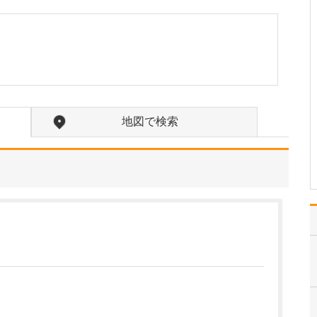
か?
訪問診療の対象となるの
は、主に通院が困難にな
った方々です。ご高齢で
寝たきりの方や認知症の
方に加え、がんの終末期
や間質性肺炎の末期で大
学病院や基幹病院での治
療を終え、緩和ケアを必
地図で検索
要とされる患者さんも多
く…
>>記事全文を読む