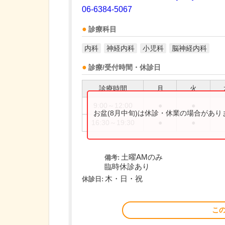
06-6384-5067
診療科目
内科
神経内科
小児科
脳神経内科
診療/受付時間・休診日
診療時間
月
火
9:00～12:00
●
●
お盆(8月中旬)は休診・休業の場合があ
16:30～19:30
●
●
土曜AMのみ
備考:
臨時休診あり
木・日・祝
休診日:
こ