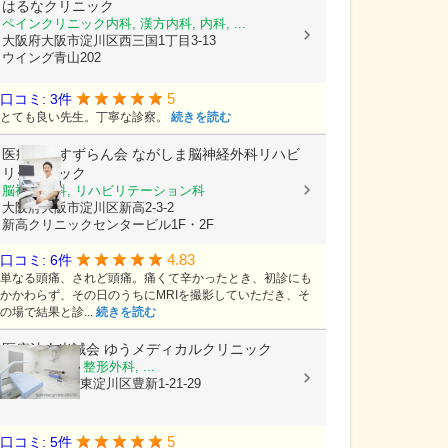
はるなクリニック
ペインクリニック内科, 漢方内科, 内科, ...
大阪府大阪市淀川区西三国1丁目3-13
ウイング青山202
5
口コミ: 3件
とても良い先生。丁寧な診察。
続きを読む
医療法人すずらん会
ながしま脳神経外科リハビ
リクリニック
脳神経外科, リハビリテーション科
大阪府大阪市淀川区新高2-3-2
新高クリニックセンタービル1F・2F
4.83
口コミ: 6件
単なる頭痛、されど頭痛。痛くて辛かったとき、初診にも
かかわらず、その日のうちにMRIを撮影していただき、そ
の場で結果と診...
続きを読む
医療法人光誠会
ゆうメディカルクリニック
内科, 皮膚科, 整形外科, ...
大阪府大阪市東淀川区豊新1-21-29
5
口コミ: 5件