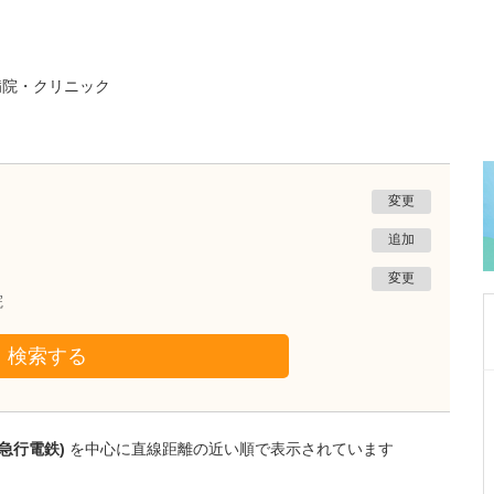
病院・クリニック
変更
追加
変更
院
検索する
大阪府吹田市
千里北在宅クリニック
菅 泰彦
急行電鉄)
を中心に直線距離の近い順で表示されています
院長
取材記事
どのような患者さんが貴院を利用されています