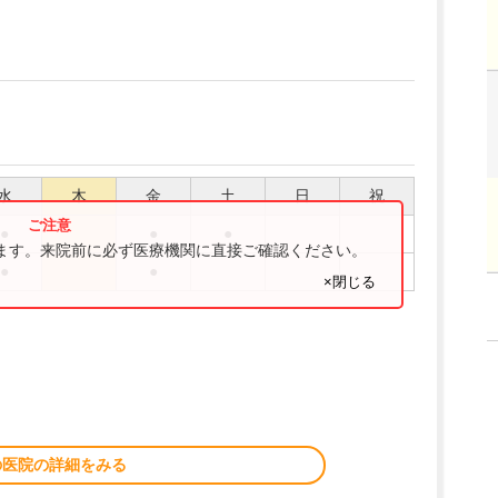
水
木
金
土
日
祝
●
●
●
ります。来院前に必ず医療機関に直接ご確認ください。
●
●
×閉じる
の医院の詳細をみる