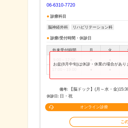
06-6310-7720
診療科目
脳神経外科
リハビリテーション科
診療/受付時間・休診日
外来受付時間
月
火
9:00～12:00
●
●
お盆(8月中旬)は休診・休業の場合があ
17:00～19:00
●
●
【脳ドック】(月～水・金)15:30
備考:
日・祝
休診日:
オンライン診療
こ