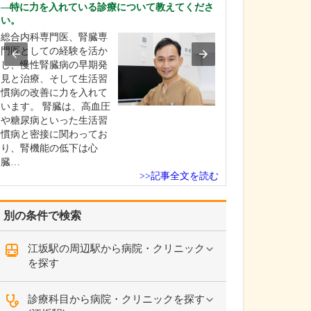
田村 卓也
特に力を入れている診療について教えてくださ
い。
そけいヘルニア
総合内科専門医、腎臓専
れを簡単に教え
門医としての経験を活か
そけいヘルニア
し、慢性腎臓病の早期発
は、当クリニッ
見と治療、そして生活習
査と診断も可能
慣病の改善に力を入れて
症状があって来
います。 腎臓は、高血圧
患者さんと、他
や糖尿病といった生活習
紹介で来られる
慣病と密接に関わってお
ん、どちらにも
り、腎機能の低下は心
術による治療を
臓…
います。必要に
>>記事全文を読む
コー…
別の条件で検索
江坂駅の周辺駅から病院・クリニック
を探す
診療科目から病院・クリニックを探す