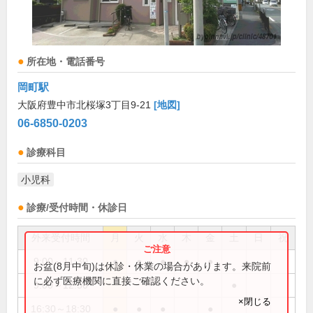
所在地・電話番号
岡町駅
大阪府豊中市北桜塚3丁目9-21
[地図]
06-6850-0203
診療科目
小児科
診療/受付時間・休診日
外来受付時間
月
火
水
木
金
土
日
祝
9:00～11:30
●
●
●
●
●
お盆(8月中旬)は休診・休業の場合があります。来院前
に必ず医療機関に直接ご確認ください。
9:00～12:30
●
×閉じる
16:30～18:30
●
●
●
●