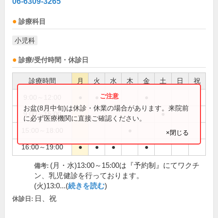
06-6309-3265
診療科目
小児科
診療/受付時間・休診日
診療時間
月
火
水
木
金
土
日
祝
9:00～12:00
●
●
●
●
お盆(8月中旬)は休診・休業の場合があります。来院前
9:00～15:00
●
に必ず医療機関に直接ご確認ください。
15:00～18:00
●
×閉じる
16:00～19:00
●
●
●
●
(月・水)13:00～15:00は『予約制』にてワクチ
備考:
ン、乳児健診を行っております。
(火)13:0...(
続きを読む
)
日、祝
休診日: