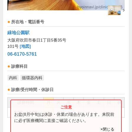
所在地・電話番号
緑地公園駅
大阪府吹田市春日1丁目5番35号
101号
[地図]
06-6170-5761
診療科目
内科
循環器内科
診療/受付時間・休診日
診療時間
月
火
水
木
金
土
日
祝
9:00～12:00
●
●
●
●
●
お盆(8月中旬)は休診・休業の場合があります。来院前
に必ず医療機関に直接ご確認ください。
×閉じる