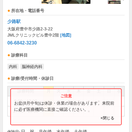
所在地・電話番号
少路駅
大阪府豊中市少路2-3-22
JMLクリニックビル豊中2階
[地図]
06-6842-3230
診療科目
内科
脳神経内科
診療/受付時間・休診日
診療時間
月
火
水
木
金
土
日
祝
9:00～12:00
●
●
●
●
●
●
お盆(8月中旬)は休診・休業の場合があります。来院前
に必ず医療機関に直接ご確認ください。
17:00～19:00
●
●
●
×閉じる
日、祝、月午後、水午後、土午後
休診日: