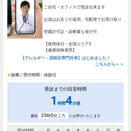
ご自宅・オフィスで受診出来ます
お薬はお近くの薬局、宅配便でお受け取り
登園許可証・診断書も発行可
【夜間休日・全国エリア】
【健康保険適用】
【アレルギー・花粉症専門外来】はじめました！
こちらから＞＞
診療／受付時間・休診日
受診までの目安時間
1
4
時間
分後
23
0
時
分ごろ
最短
にお呼びいたします
受付時間
月
火
水
木
金
土
日
祝