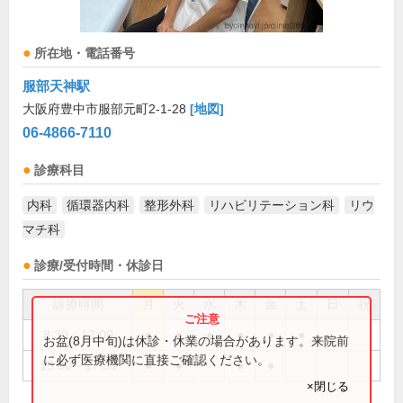
所在地・電話番号
服部天神駅
大阪府豊中市服部元町2-1-28
[地図]
06-4866-7110
診療科目
内科
循環器内科
整形外科
リハビリテーション科
リウ
マチ科
診療/受付時間・休診日
診療時間
月
火
水
木
金
土
日
祝
8:30～12:00
●
●
●
●
●
●
お盆(8月中旬)は休診・休業の場合があります。来院前
に必ず医療機関に直接ご確認ください。
15:00～17:30
●
●
●
●
×閉じる