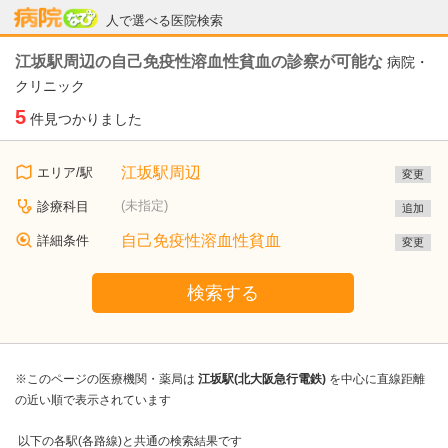
病院なび
人で選べる医院検索
江坂駅周辺の自己免疫性溶血性貧血の診察が可能な
病院・
クリニック
5
件見つかりました
江坂駅周辺
エリア/駅
変更
(未指定)
診療科目
追加
自己免疫性溶血性貧血
詳細条件
変更
検索する
※このページの医療機関・薬局は
江坂駅(北大阪急行電鉄)
を中心に直線距離
の近い順で表示されています
以下の各駅(各路線)と共通の検索結果です