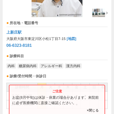
所在地・電話番号
上新庄駅
大阪府大阪市東淀川区小松1丁目7-15
[地図]
06-6323-8181
診療科目
内科
糖尿病内科
アレルギー科
漢方内科
診療/受付時間・休診日
診療時間
月
火
水
木
金
土
日
祝
9:00～12:30
●
●
●
●
●
●
お盆(8月中旬)は休診・休業の場合があります。来院前
に必ず医療機関に直接ご確認ください。
16:00～19:00
●
●
●
●
×閉じる