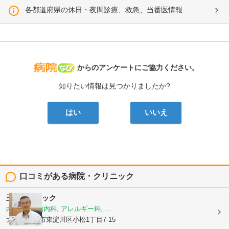
各都道府県の休日・夜間診療、救急、当番医情報
病院なび
からのアンケートにご協力ください。
知りたい情報は見つかりましたか?
はい
いいえ
口コミがある病院・クリニック
玉谷クリニック
内科, 糖尿病内科, アレルギー科, ...
大阪府大阪市東淀川区小松1丁目7-15