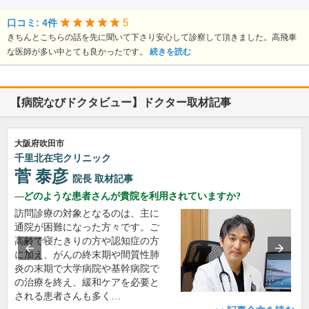
5
口コミ: 4件
きちんとこちらの話を先に聞いて下さり安心して診察して頂きました。高飛車
な医師が多い中とても良かったです。
続きを読む
【病院なびドクタビュー】ドクター取材記事
大阪府吹田市
千里北在宅クリニック
菅 泰彦
院長
取材記事
どのような患者さんが貴院を利用されていますか?
訪問診療の対象となるのは、主に
通院が困難になった方々です。ご
高齢で寝たきりの方や認知症の方
に加え、がんの終末期や間質性肺
炎の末期で大学病院や基幹病院で
の治療を終え、緩和ケアを必要と
される患者さんも多く…