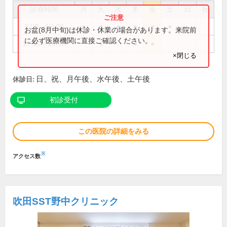
診療時間
月
火
水
木
金
土
日
祝
9:00～12:00
●
●
●
●
●
●
お盆(8月中旬)は休診・休業の場合があります。来院前
に必ず医療機関に直接ご確認ください。
17:00～19:00
●
●
●
×閉じる
日、祝、月午後、水午後、土午後
休診日:
初診受付
この医院の詳細をみる
※
アクセス数
吹田SST野中クリニック