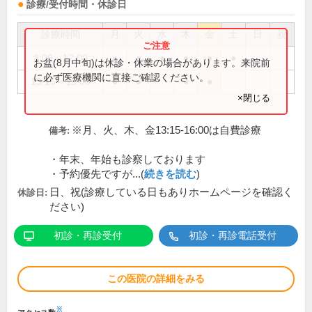
診療/受付時間・休診日
診療時間
月
火
水
木
金
土
日
祝
9:00～12:00
●
●
●
●
●
●
お盆(8月中旬)は休診・休業の場合があります。来院前
に必ず医療機関に直接ご確認ください。
13:15～19:00
●
●
●
●
×閉じる
※月、火、木、金13:15-16:00は自費診療
備考:
・年末、年始も診察しております
・予約優先ですが...(
続きを読む
)
日、祝(診療している日もありホームページを確認く
休診日:
ださい)
初診・再診受付
初診・再診電話受付
この医院の詳細をみる
※