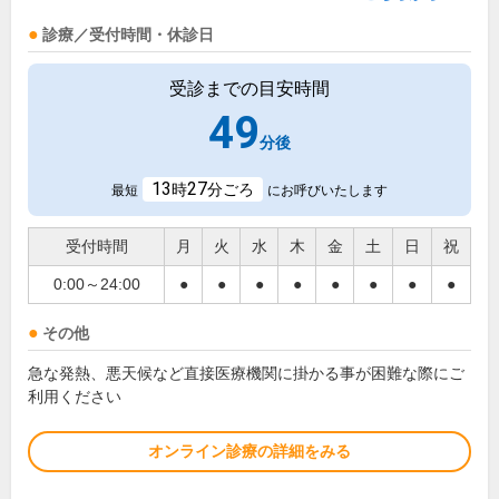
診療／受付時間・休診日
受診までの目安時間
49
分後
13
27
時
分ごろ
最短
にお呼びいたします
受付時間
月
火
水
木
金
土
日
祝
0:00～24:00
●
●
●
●
●
●
●
●
その他
急な発熱、悪天候など直接医療機関に掛かる事が困難な際にご
利用ください
オンライン診療の詳細をみる