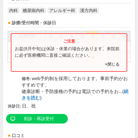
内科
糖尿病内科
アレルギー科
漢方内科
診療/受付時間・休診日
診療時間
月
火
水
木
金
土
日
祝
9:00～12:30
●
●
●
●
●
●
お盆(8月中旬)は休診・休業の場合があります。来院前
に必ず医療機関に直接ご確認ください。
16:00～19:00
●
●
●
●
×閉じる
web予約制を採用しております。事前予約がお
備考:
すすめです。
健康診断・予防接種の予約は電話での予約をお...(
続
きを読む
)
日、祝
休診日:
初診・再診受付
口コミ