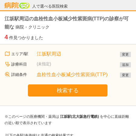
病院なび
人で選べる医院検索
江坂駅周辺の血栓性血小板減少性紫斑病(TTP)の診察が可
能な
病院・クリニック
4
件見つかりました
江坂駅周辺
エリア/駅
変更
(未指定)
診療科目
追加
血栓性血小板減少性紫斑病(TTP)
詳細条件
変更
検索する
※このページの医療機関・薬局は
江坂駅(北大阪急行電鉄)
を中心に直線距離
の近い順で表示されています
以下の各駅(各路線)と共通の検索結果です