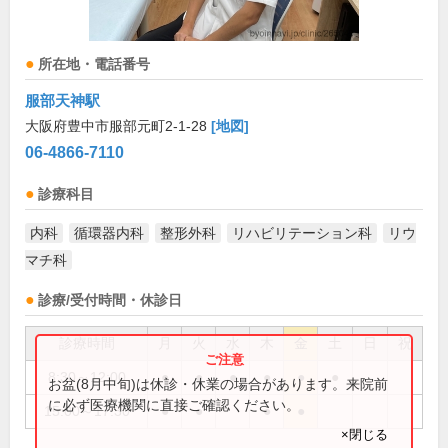
所在地・電話番号
服部天神駅
大阪府豊中市服部元町2-1-28
[地図]
06-4866-7110
診療科目
内科
循環器内科
整形外科
リハビリテーション科
リウ
マチ科
診療/受付時間・休診日
診療時間
月
火
水
木
金
土
日
祝
8:30～12:00
●
●
●
●
●
●
お盆(8月中旬)は休診・休業の場合があります。来院前
に必ず医療機関に直接ご確認ください。
15:00～17:30
●
●
●
●
×閉じる