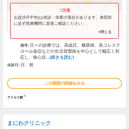
診療時間
月
火
水
木
金
土
日
祝
9:00～13:00
●
●
●
●
●
●
お盆(8月中旬)は休診・休業の場合があります。来院前
に必ず医療機関に直接ご確認ください。
16:00～19:00
●
●
●
●
●
×閉じる
日々の診療では、高血圧、糖尿病、高コレステ
備考:
ロール血症などの生活習慣病を中心として幅広く対
応し、狭心症...(
続きを読む
)
日、祝
休診日:
この医院の詳細をみる
※
アクセス数
まにわクリニック