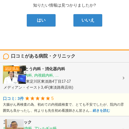
知りたい情報は見つかりましたか?
はい
いいえ
口コミがある病院・クリニック
ごとう内科・消化器内科
認証済み
内科, 消化器内科, 内視鏡内科, ...
大阪府大阪市東淀川区東淡路4丁目17-17
メディアン・イースト3,4F(東淡路商店街)
5
口コミ: 3件
大腸がん再検査の為、初めての内視鏡検査で、とても不安でしたが、院内の雰
囲気も良かったし、何よりも先生初め看護師さん皆さん...
続きを読む
玉谷クリニック
内科, 糖尿病内科, アレルギー科, ...