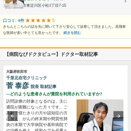
大阪府大阪市東淀川区小松1丁目7-15
5
口コミ: 4件
きちんとこちらの話を先に聞いて下さり安心して診察して頂きました。高飛車
な医師が多い中とても良かったです。
続きを読む
【病院なびドクタビュー】ドクター取材記事
大阪府吹田市
千里北在宅クリニック
菅 泰彦
院長
取材記事
どのような患者さんが貴院を利用されていますか?
訪問診療の対象となるのは、主に
通院が困難になった方々です。ご
高齢で寝たきりの方や認知症の方
に加え、がんの終末期や間質性肺
炎の末期で大学病院や基幹病院で
の治療を終え、緩和ケアを必要と