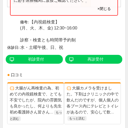
に必ず医療機関に直接ご確認ください。
17:00～19:00
●
●
●
●
×閉じる
【内視鏡検査】
備考:
(月、火、木、金) 12:30~16:00
診察・検査とも時間帯予約制
水・土曜午後、日、祝
休診日:
初診受付
再診受付
口コミ
大腸がん再検査の為、初
大腸カメラを受けまし
めての内視鏡検査で、とても
た。下剤はクリニックの中で
不安でしたが、院内の雰囲気
飲んだのですが、個人個人の
も良かったし、何よりも先生
各ブース内にテレビとトイレ
初め看護師さん皆さん...
があるので、安心して飲...
もっ
もっと読む
と読む