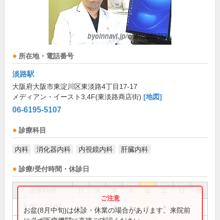
所在地・電話番号
淡路駅
大阪府大阪市東淀川区東淡路4丁目17-17
メディアン・イースト3,4F(東淡路商店街)
[地図]
06-6195-5107
診療科目
内科
消化器内科
内視鏡内科
肝臓内科
診療/受付時間・休診日
診療時間
月
火
水
木
金
土
日
祝
9:00～12:00
●
●
●
●
●
●
お盆(8月中旬)は休診・休業の場合があります。来院前