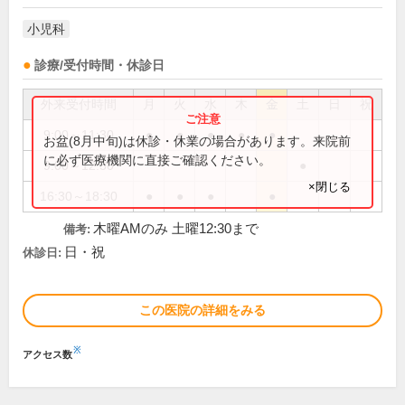
小児科
診療/受付時間・休診日
外来受付時間
月
火
水
木
金
土
日
祝
9:00～11:30
●
●
●
●
●
お盆(8月中旬)は休診・休業の場合があります。来院前
に必ず医療機関に直接ご確認ください。
9:00～12:30
●
×閉じる
16:30～18:30
●
●
●
●
木曜AMのみ 土曜12:30まで
備考:
日・祝
休診日:
この医院の詳細をみる
※
アクセス数