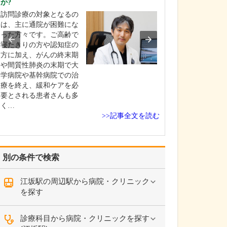
か?
特に力を入れて
訪問診療の対象となるの
い。
は、主に通院が困難にな
総合内科専門医
った方々です。ご高齢で
門医としての経
寝たきりの方や認知症の
し、慢性腎臓病
方に加え、がんの終末期
見と治療、そし
や間質性肺炎の末期で大
慣病の改善に力
学病院や基幹病院での治
います。 腎臓は
療を終え、緩和ケアを必
や糖尿病といっ
要とされる患者さんも多
慣病と密接に関
く…
り、腎機能の低
>>記事全文を読む
臓…
別の条件で検索
江坂駅の周辺駅から病院・クリニック
を探す
診療科目から病院・クリニックを探す