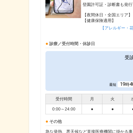
登園許可証・診断書も発行
【夜間休日・全国エリア】
【健康保険適用】
【アレルギー・
診療／受付時間・休診日
受
19
4
時
最短
受付時間
月
火
0:00～24:00
●
●
その他
急な発熱、悪天候など直接医療機関に掛かる事