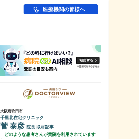
医療機関の皆様へ
医師(ドクター)の
大阪府吹田市
大阪府高槻市
千里北在宅クリニック
やまぐち内科・
菅 泰彦
山口 嘉土
院長
取材記事
どのような患者さんが貴院を利用されています
院長
取材記事