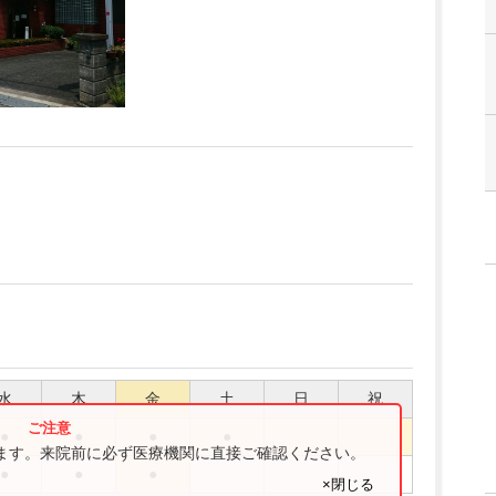
水
木
金
土
日
祝
●
●
●
●
ります。来院前に必ず医療機関に直接ご確認ください。
●
●
●
×閉じる