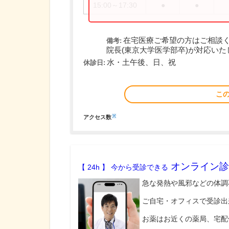
15:00～17:30
●
●
在宅医療ご希望の方はご相談
備考:
院長(東京大学医学部卒)が対応いた
水・土午後、日、祝
休診日:
こ
※
アクセス数
オンライン診
【 24h 】 今から受診できる
急な発熱や風邪などの体調
ご自宅・オフィスで受診出
お薬はお近くの薬局、宅配