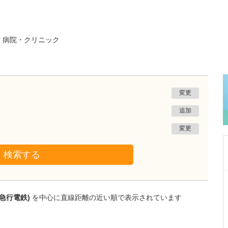
な
病院・クリニック
変更
追加
変更
検索する
長野県松本市
やまだ内科クリニック
急行電鉄)
を中心に直線距離の近い順で表示されています
山田 重徳
院長
取材記事
力を入れている診療がありましたら教えてくだ