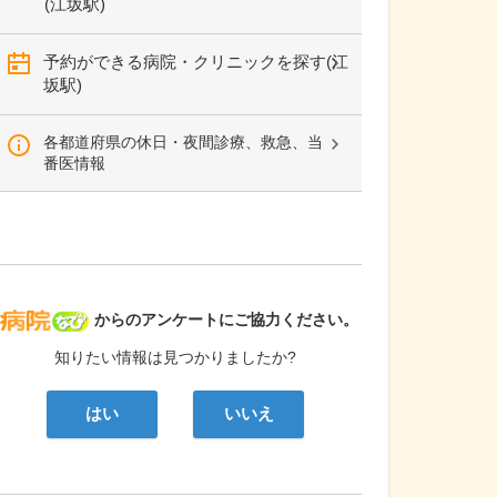
(江坂駅)
予約ができる病院・クリニックを探す(江
坂駅)
各都道府県の休日・夜間診療、救急、当
番医情報
病院なび
からのアンケートにご協力ください。
知りたい情報は見つかりましたか?
はい
いいえ