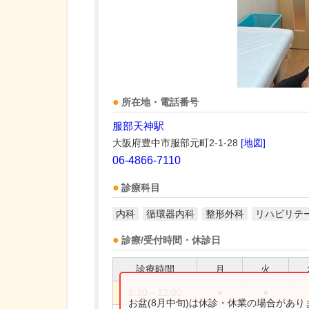
所在地・電話番号
服部天神駅
大阪府豊中市服部元町2-1-28
[地図]
06-4866-7110
診療科目
内科
循環器内科
整形外科
リハビリテ
診療/受付時間・休診日
診療時間
月
火
8:30～12:00
●
●
お盆(8月中旬)は休診・休業の場合があ