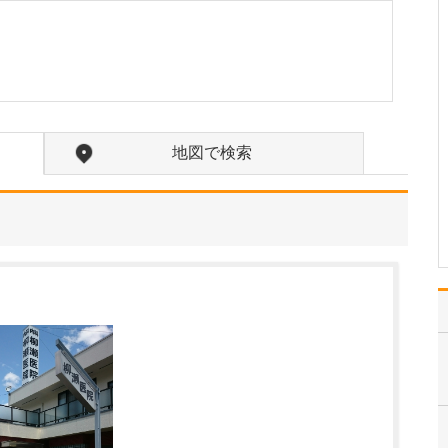
さい。
私の専門である消化器疾
患は、患者さんへの問
診、血液検査、胃カメ
ラ、大腸カメラ、腹部超
音波検査を駆使して早期
発見・早期治療に力を注
いでいます。消化器疾患
地図で検索
は、食道・胃・大腸をは
じめ肝臓・胆道(胆のう・
胆管…
>>記事全文を読む