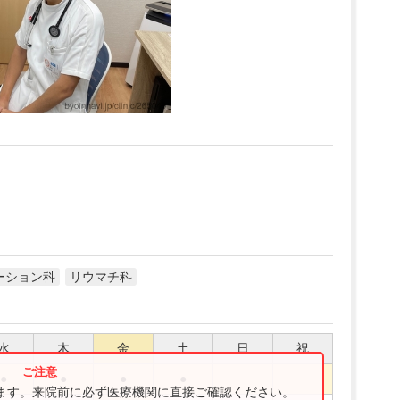
ーション科
リウマチ科
水
木
金
土
日
祝
●
●
●
●
ります。来院前に必ず医療機関に直接ご確認ください。