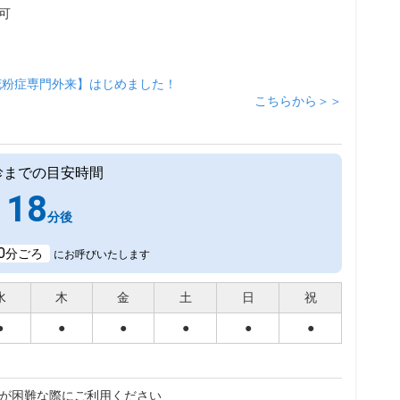
可
花粉症専門外来】はじめました！
こちらから＞＞
診までの目安時間
18
分後
0
分ごろ
にお呼びいたします
水
木
金
土
日
祝
●
●
●
●
●
●
が困難な際にご利用ください