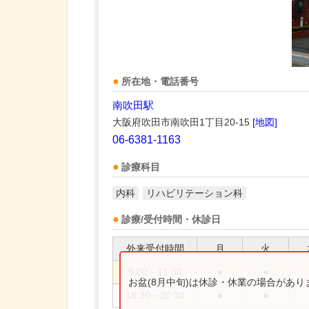
所在地・電話番号
南吹田駅
大阪府吹田市南吹田1丁目20-15
[地図]
06-6381-1163
診療科目
内科
リハビリテーション科
診療/受付時間・休診日
外来受付時間
月
火
9:00～11:30
●
●
お盆(8月中旬)は休診・休業の場合があ
18:30～20:30
●
●