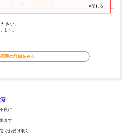
●
●
×閉じる
ください。
します。
の医院の詳細をみる
療
不良に
来ます
便でお受け取り