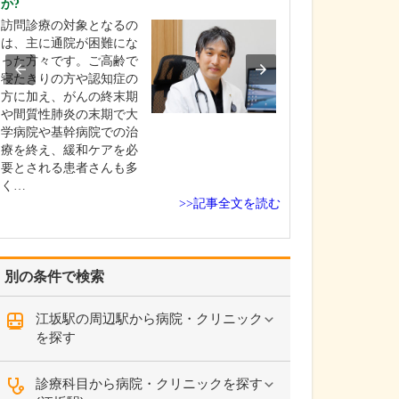
か?
特に力を入れて
訪問診療の対象となるの
い。
は、主に通院が困難にな
総合内科専門医
った方々です。ご高齢で
門医としての経
寝たきりの方や認知症の
し、慢性腎臓病
方に加え、がんの終末期
見と治療、そし
や間質性肺炎の末期で大
慣病の改善に力
学病院や基幹病院での治
います。 腎臓は
療を終え、緩和ケアを必
や糖尿病といっ
要とされる患者さんも多
慣病と密接に関
く…
り、腎機能の低
>>記事全文を読む
臓…
別の条件で検索
江坂駅の周辺駅から病院・クリニック
を探す
診療科目から病院・クリニックを探す