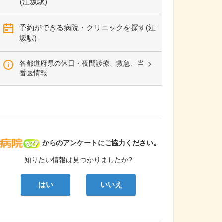
(江坂駅)
予約ができる病院・クリニックを探す(江
坂駅)
各都道府県の休日・夜間診療、救急、当
番医情報
病院なび
からのアンケートにご協力ください。
知りたい情報は見つかりましたか?
はい
いいえ