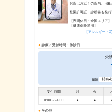
お薬はお近くの薬局、宅配
登園許可証・診断書も発行
【夜間休日・全国エリア】
【健康保険適用】
【アレルギー・
診療／受付時間・休診日
受
13
4
時
最短
受付時間
月
火
0:00～24:00
●
●
その他