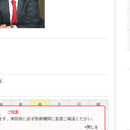
科
水
木
金
土
日
祝
●
●
●
●
ります。来院前に必ず医療機関に直接ご確認ください。
●
●
×閉じる