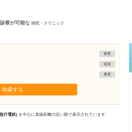
の診察が可能な
病院・クリニック
変更
追加
変更
検索する
千葉県柏市
柏KIDSクリニック
急行電鉄)
を中心に直線距離の近い順で表示されています
大谷 ゆい
院長
取材記事
医師を志したきっかけをお聞かせください。