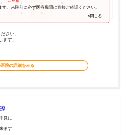
●
●
●
●
ります。来院前に必ず医療機関に直接ご確認ください。
●
●
×閉じる
ください。
します。
の医院の詳細をみる
療
不良に
来ます