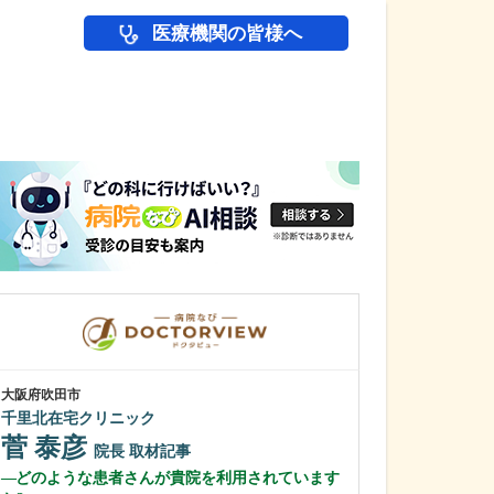
医療機関の皆様へ
医師(ドクター)の
大阪府吹田市
大阪府高槻市
千里北在宅クリニック
やまぐち内科・
菅 泰彦
山口 嘉土
院長
取材記事
どのような患者さんが貴院を利用されています
院長
取材記事