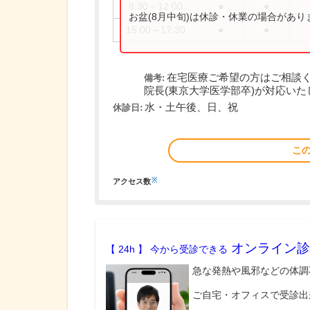
8:30～12:00
●
●
お盆(8月中旬)は休診・休業の場合があ
15:00～17:30
●
●
在宅医療ご希望の方はご相談
備考:
院長(東京大学医学部卒)が対応いた
水・土午後、日、祝
休診日:
こ
※
アクセス数
オンライン診
【 24h 】 今から受診できる
急な発熱や風邪などの体調
ご自宅・オフィスで受診出