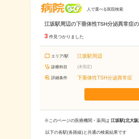
病院なび
人で選べる医院検索
江坂駅周辺の下垂体性TSH分泌異常症
3
件見つかりました
江坂駅周辺
エリア/駅
(未指定)
診療科目
下垂体性TSH分泌異常症
詳細条件
※このページの医療機関・薬局は
江坂駅(北大阪
以下の各駅(各路線)と共通の検索結果です