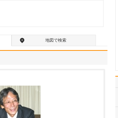
文系志望で医師という職
業を思い描いたこともな
かった私が医師をめざす
ようになったのは、中学
生のときに「自宅で曾祖
母を看取る」という経験
をしたことが転機になっ
たと思います。心臓に持
地図で検索
病があった曾祖母の具合
が…
>>記事全文を読む