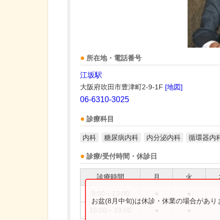
所在地・電話番号
江坂駅
大阪府吹田市豊津町2-9-1F
[地図]
06-6310-3025
診療科目
内科
糖尿病内科
内分泌内科
循環器内
診療/受付時間・休診日
診療時間
月
火
9:00～13:00
●
●
お盆(8月中旬)は休診・休業の場合があ
15:00～19:00
●
●