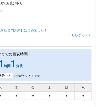
便でお受け取り
可
花粉症専門外来】はじめました！
こちらから＞＞
診までの目安時間
1
1
時間
分後
2
分ごろ
にお呼びいたします
水
木
金
土
日
祝
●
●
●
●
●
●