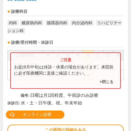
診療科目
内科
糖尿病内科
循環器内科
内分泌内科
リハビリテー
ション科
診療/受付時間・休診日
診療時間
月
火
水
木
金
土
日
祝
9:00～12:30
●
●
●
●
●
●
●
お盆(8月中旬)は休診・休業の場合があります。来院前
に必ず医療機関に直接ご確認ください。
16:30～19:30
●
●
●
●
×閉じる
日曜は月1回程度、午前診のみ診療
備考:
水・土・日午後、祝、年末年始
休診日:
オンライン診療
この医院の詳細をみる