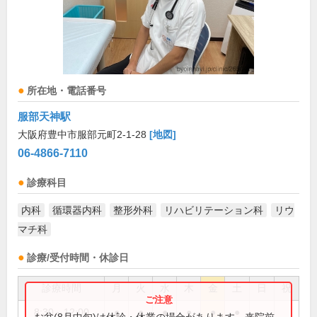
所在地・電話番号
服部天神駅
大阪府豊中市服部元町2-1-28
[地図]
06-4866-7110
診療科目
内科
循環器内科
整形外科
リハビリテーション科
リウ
マチ科
診療/受付時間・休診日
診療時間
月
火
水
木
金
土
日
祝
8:30～12:00
●
●
●
●
●
●
お盆(8月中旬)は休診・休業の場合があります。来院前