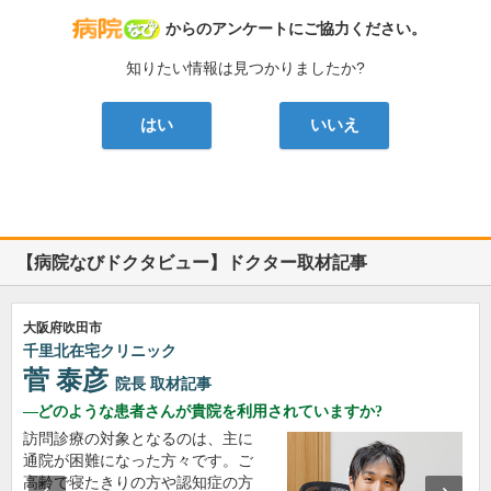
病院なび
からのアンケートにご協力ください。
知りたい情報は見つかりましたか?
はい
いいえ
【病院なびドクタビュー】ドクター取材記事
大阪府吹田市
千里北在宅クリニック
菅 泰彦
院長
取材記事
どのような患者さんが貴院を利用されていますか?
訪問診療の対象となるのは、主に
通院が困難になった方々です。ご
高齢で寝たきりの方や認知症の方