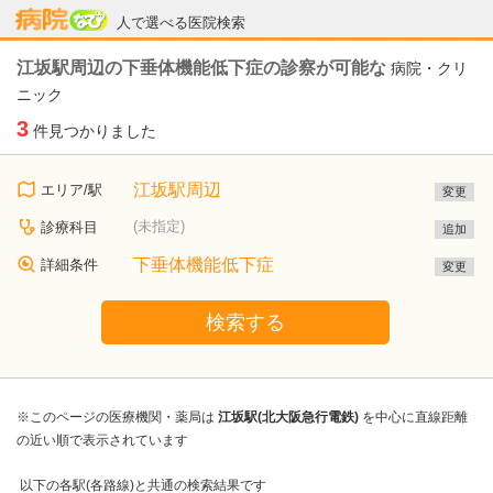
病院なび
人で選べる医院検索
江坂駅周辺の下垂体機能低下症の診察が可能な
病院・クリ
ニック
3
件見つかりました
江坂駅周辺
エリア/駅
変更
(未指定)
診療科目
追加
下垂体機能低下症
詳細条件
変更
検索する
※このページの医療機関・薬局は
江坂駅(北大阪急行電鉄)
を中心に直線距離
の近い順で表示されています
以下の各駅(各路線)と共通の検索結果です