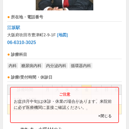
所在地・電話番号
江坂駅
大阪府吹田市豊津町2-9-1F
[地図]
06-6310-3025
診療科目
内科
糖尿病内科
内分泌内科
循環器内科
診療/受付時間・休診日
診療時間
月
火
水
木
金
土
日
祝
9:00～13:00
●
●
●
●
●
●
お盆(8月中旬)は休診・休業の場合があります。来院前
に必ず医療機関に直接ご確認ください。
15:00～19:00
●
●
●
●
×閉じる