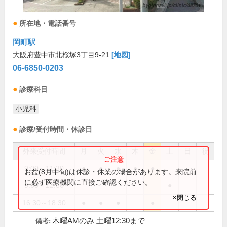
所在地・電話番号
岡町駅
大阪府豊中市北桜塚3丁目9-21
[地図]
06-6850-0203
診療科目
小児科
診療/受付時間・休診日
外来受付時間
月
火
水
木
金
土
日
祝
9:00～11:30
●
●
●
●
●
お盆(8月中旬)は休診・休業の場合があります。来院前
に必ず医療機関に直接ご確認ください。
9:00～12:30
●
×閉じる
16:30～18:30
●
●
●
●
木曜AMのみ 土曜12:30まで
備考: