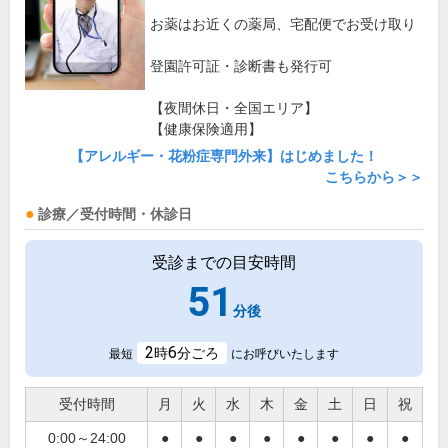
お薬はお近くの薬局、宅配便でお受け取り
登園許可証・診断書も発行可
【夜間休日・全国エリア】
【健康保険適用】
【アレルギー・花粉症専門外来】はじめました！
こちらから＞＞
診療／受付時間・休診日
受診までの目安時間
51
分後
2
6
時
分ごろ
最短
にお呼びいたします
受付時間
月
火
水
木
金
土
日
祝
0:00～24:00
●
●
●
●
●
●
●
●