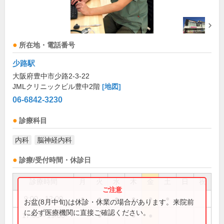
所在地・電話番号
少路駅
大阪府豊中市少路2-3-22
JMLクリニックビル豊中2階
[地図]
06-6842-3230
診療科目
内科
脳神経内科
診療/受付時間・休診日
診療時間
月
火
水
木
金
土
日
祝
9:00～12:00
●
●
●
●
●
●
お盆(8月中旬)は休診・休業の場合があります。来院前
に必ず医療機関に直接ご確認ください。
17:00～19:00
●
●
●