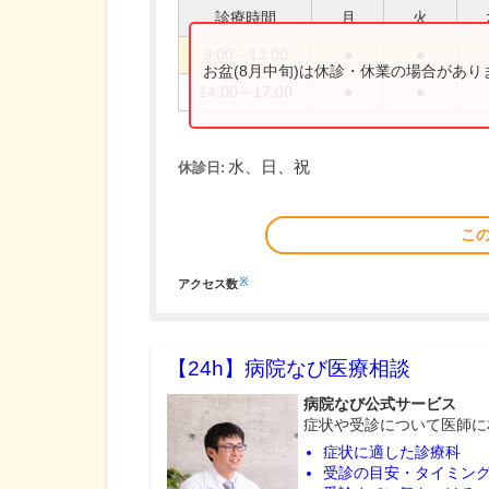
診療時間
月
火
9:00～13:00
●
●
お盆(8月中旬)は休診・休業の場合があ
14:00～17:00
●
●
水、日、祝
休診日:
こ
※
アクセス数
【24h】
病院なび医療相談
病院なび公式サービス
症状や受診について医師に
症状に適した診療科
受診の目安・タイミン