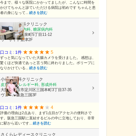
今まで、様々な医院にかかってましたが、こんなに時間を
かけてちゃんと診ていただける病院は初めです ちゃんと患
者の身になって...
続きを読む
うえやま内科クリニック
内科, 消化器内科, 糖尿病内科
大阪府吹田市泉町5丁目11-12
リーサイド豊津2F
5
口コミ: 1件
ずっと気になっていた大腸カメラを受けました。 感想は、
驚くほど快適であっと言う間に終わりました。ポリープに
なりかけている...
続きを読む
小林皮フ科クリニック
皮膚科, アレルギー科, 形成外科
大阪府大阪市淀川区三国本町3丁目37-35
ヴュール阪急三国3F
4
口コミ: 1件
評価の理由は2点あり、まず1点目がアクセスの便利さで
す。阪急三国駅に直結するビルの中に立地しており、非常
に駅から近いです...
続きを読む
さくらレディースクリニック