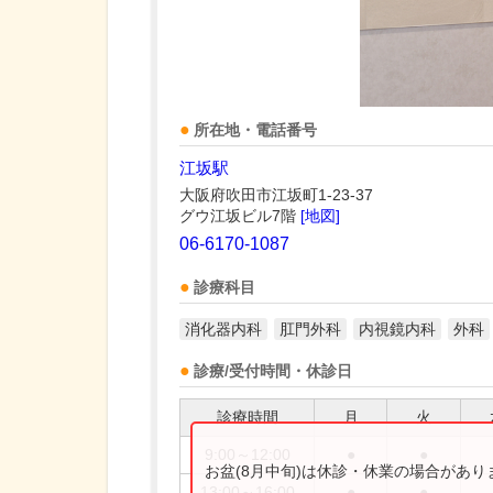
所在地・電話番号
江坂駅
大阪府吹田市江坂町1-23-37
グウ江坂ビル7階
[地図]
06-6170-1087
診療科目
消化器内科
肛門外科
内視鏡内科
外科
診療/受付時間・休診日
診療時間
月
火
9:00～12:00
●
●
お盆(8月中旬)は休診・休業の場合があ
13:00～16:00
●
●