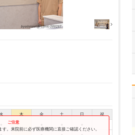
水
木
金
土
日
祝
●
●
●
●
ります。来院前に必ず医療機関に直接ご確認ください。
●
●
●
●