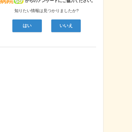
病院なび
からのアンケートにご協力ください。
知りたい情報は見つかりましたか?
はい
いいえ