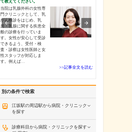
て教えてください。
田村 卓也
当院は乳腺外科の女性専
そけいヘルニア
門クリニックとして、乳
れを簡単に教え
がん検診をはじめ、乳
そけいヘルニア
房・乳腺に関する疾患全
は、当クリニッ
般の診療を行っていま
査と診断も可能
す。女性が安心して受診
症状があって来
できるよう、受付・検
患者さんと、他
査・診察は女性医師と女
紹介で来られる
性スタッフが対応しま
ん、どちらにも
す。例えば…
術による治療を
>>記事全文を読む
います。必要に
コー…
別の条件で検索
江坂駅の周辺駅から病院・クリニック
を探す
診療科目から病院・クリニックを探す