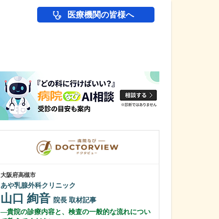
医療機関の皆様へ
医師(ドクター)の
大阪府高槻市
大阪府大阪市北区
あや乳腺外科クリニック
鼠径ヘルニア脱
山口 絢音
ック
院長
取材記事
所 為然
院長
貴院の診療内容と、検査の一般的な流れについ