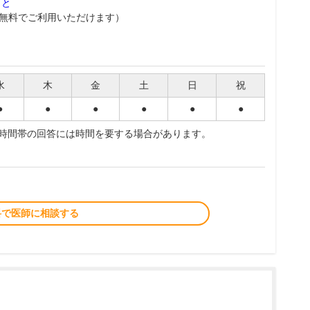
こと
無料でご利用いただけます）
水
木
金
土
日
祝
●
●
●
●
●
●
夜時間帯の回答には時間を要する場合があります。
料で医師に相談する