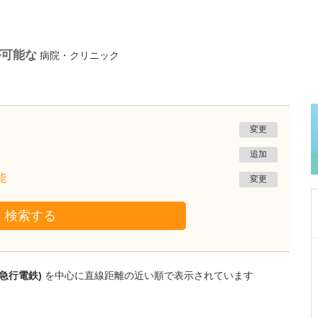
が可能な
病院・クリニック
変更
追加
能
変更
検索する
大阪府吹田市
千里北在宅クリニック
急行電鉄)
を中心に直線距離の近い順で表示されています
菅 泰彦
院長
取材記事
どのような患者さんが貴院を利用されています