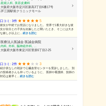
産婦人科, 美容皮膚科
大阪府大阪市淀川区新高3丁目6番17号
2F三国駅前クリニックモール
5
口コミ: 3件
彼女が中絶でお世話になりました。 世界で1番大好きな彼
女が自分との子供を妊娠したと聞いたとき、そこには大き
な嬉しさ以上に...
続きを読む
医療法人医誠会
医誠会病院
内科, 外科, 脳神経外科, ...
大阪府大阪市東淀川区菅原6丁目2-25
3
口コミ: 2件
紹介状なしの初診で心臓血管センターを受診しました。 別
の投稿者さんも仰っているように、 医師や看護師、技師の
対応は素早く...
続きを読む