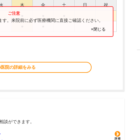
水
木
金
土
日
祝
●
●
●
ります。来院前に必ず医療機関に直接ご確認ください。
●
●
×閉じる
の医院の詳細をみる
相談ができます。
グ