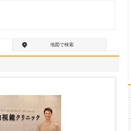
か?
訪問診療の対象となるの
は、主に通院が困難にな
った方々です。ご高齢で
寝たきりの方や認知症の
方に加え、がんの終末期
や間質性肺炎の末期で大
学病院や基幹病院での治
地図で検索
療を終え、緩和ケアを必
要とされる患者さんも多
く…
>>記事全文を読む