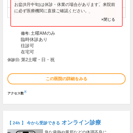
9:00～11:30
●
●
●
●
●
●
お盆(8月中旬)は休診・休業の場合があります。来院前
に必ず医療機関に直接ご確認ください。
18:30～20:30
●
●
●
●
●
×閉じる
土曜AMのみ
備考:
臨時休診あり
往診可
在宅可
第2土曜・日・祝
休診日:
この医院の詳細をみる
※
アクセス数
オンライン診療
【 24h 】 今から受診できる
急な発熱や風邪などの体調不良に