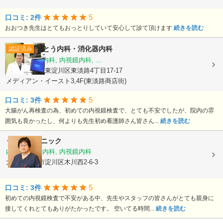
5
口コミ: 2件
おおつき先生はとてもおっとりしていて安心して診て頂けます
続きを読む
ごとう内科・消化器内科
認証済み
内科, 消化器内科, 内視鏡内科, ...
大阪府大阪市東淀川区東淡路4丁目17-17
メディアン・イースト3,4F(東淡路商店街)
5
口コミ: 3件
大腸がん再検査の為、初めての内視鏡検査で、とても不安でしたが、院内の雰
囲気も良かったし、何よりも先生初め看護師さん皆さん...
続きを読む
うえだクリニック
内科, 消化器内科, 内視鏡内科
大阪府大阪市淀川区木川西2-6-3
5
口コミ: 3件
初めての内視鏡検査で不安がある中、先生やスタッフの皆さんがとても親身に
接してくれとてもありがたかったです。 空いてる時間...
続きを読む