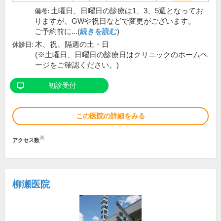
土曜日、日曜日の診療は1、3、5週となってお
備考:
りますが、GWや祝日などで変更がございます。
ご予約前に...(
続きを読む
)
木、祝、隔週の土・日
休診日:
(※土曜日、日曜日の診療日はクリニックのホームペ
ージをご確認ください。)
初診受付
この医院の詳細をみる
※
アクセス数
柳瀬医院