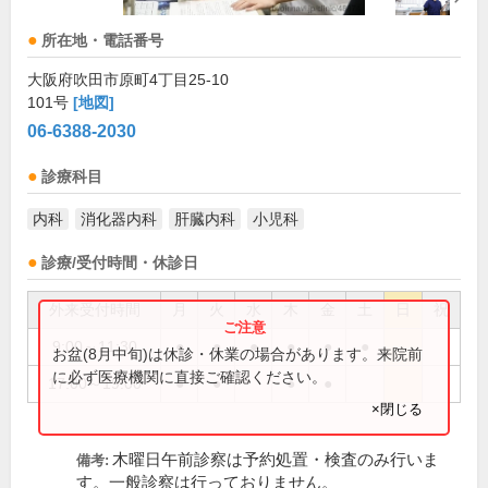
所在地・電話番号
大阪府吹田市原町4丁目25-10
101号
[地図]
06-6388-2030
診療科目
内科
消化器内科
肝臓内科
小児科
診療/受付時間・休診日
外来受付時間
月
火
水
木
金
土
日
祝
9:00～11:30
●
●
●
●
●
●
お盆(8月中旬)は休診・休業の場合があります。来院前
に必ず医療機関に直接ご確認ください。
17:00～19:00
●
●
●
●
×閉じる
木曜日午前診察は予約処置・検査のみ行いま
備考:
す。一般診察は行っておりません。