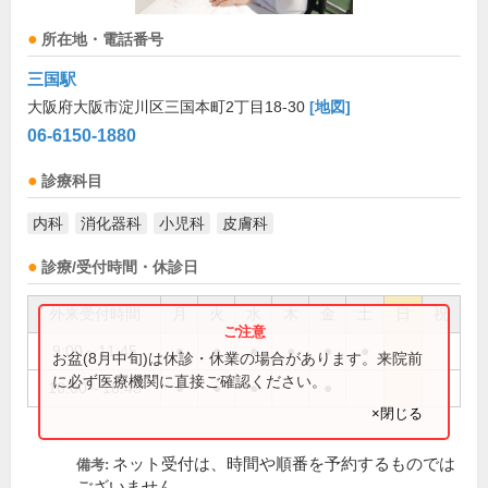
所在地・電話番号
三国駅
大阪府大阪市淀川区三国本町2丁目18-30
[地図]
06-6150-1880
診療科目
内科
消化器科
小児科
皮膚科
診療/受付時間・休診日
外来受付時間
月
火
水
木
金
土
日
祝
9:00～11:45
●
●
●
●
●
●
お盆(8月中旬)は休診・休業の場合があります。来院前
に必ず医療機関に直接ご確認ください。
16:00～18:45
●
●
●
●
×閉じる
ネット受付は、時間や順番を予約するものでは
備考:
ございません。