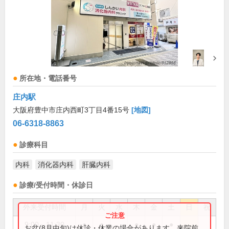
所在地・電話番号
庄内駅
大阪府豊中市庄内西町3丁目4番15号
[地図]
06-6318-8863
診療科目
内科
消化器内科
肝臓内科
診療/受付時間・休診日
外来受付時間
月
火
水
木
金
土
日
祝
9:00～11:30
●
●
●
●
●
お盆(8月中旬)は休診・休業の場合があります。来院前