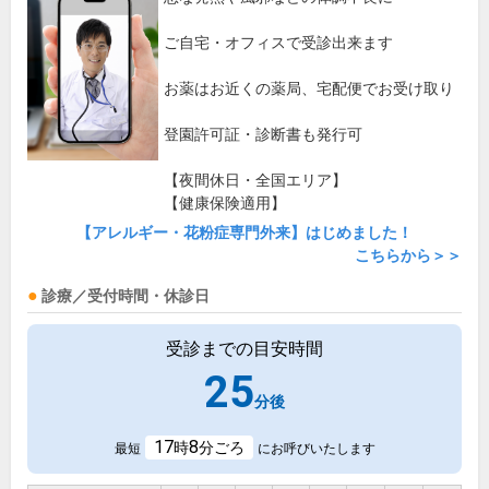
ご自宅・オフィスで受診出来ます
お薬はお近くの薬局、宅配便でお受け取り
登園許可証・診断書も発行可
【夜間休日・全国エリア】
【健康保険適用】
【アレルギー・花粉症専門外来】はじめました！
こちらから＞＞
診療／受付時間・休診日
受診までの目安時間
25
分後
17
8
時
分ごろ
最短
にお呼びいたします