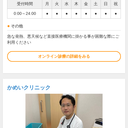
受付時間
月
火
水
木
金
土
日
祝
0:00～24:00
●
●
●
●
●
●
●
●
その他
急な発熱、悪天候など直接医療機関に掛かる事が困難な際にご
利用ください
オンライン診療の詳細をみる
かめいクリニック