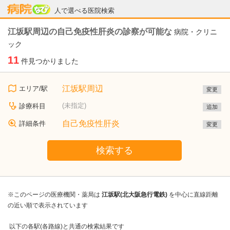
病院なび
人で選べる医院検索
江坂駅周辺の自己免疫性肝炎の診察が可能な
病院・クリニ
ック
11
件見つかりました
江坂駅周辺
エリア/駅
変更
(未指定)
診療科目
追加
自己免疫性肝炎
詳細条件
変更
検索する
※このページの医療機関・薬局は
江坂駅(北大阪急行電鉄)
を中心に直線距離
の近い順で表示されています
以下の各駅(各路線)と共通の検索結果です