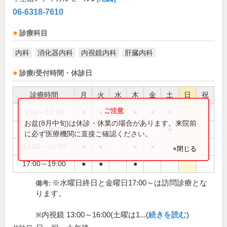
06-6318-7610
診療科目
内科
消化器内科
内視鏡内科
肝臓内科
診療/受付時間・休診日
診療時間
月
火
水
木
金
土
日
祝
9:00～12:00
●
●
●
●
●
お盆(8月中旬)は休診・休業の場合があります。来院前
13:00～15:00
●
に必ず医療機関に直接ご確認ください。
13:00～16:00
●
●
●
●
×閉じる
17:00～19:00
●
●
●
※水曜日終日と金曜日17:00～は訪問診療とな
備考:
ります。
※内視鏡 13:00～16:00(土曜は1...(
続きを読む
)