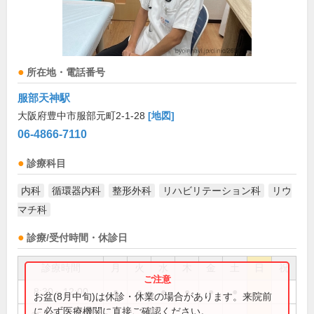
所在地・電話番号
服部天神駅
大阪府豊中市服部元町2-1-28
[地図]
06-4866-7110
診療科目
内科
循環器内科
整形外科
リハビリテーション科
リウ
マチ科
診療/受付時間・休診日
診療時間
月
火
水
木
金
土
日
祝
8:30～12:00
●
●
●
●
●
●
お盆(8月中旬)は休診・休業の場合があります。来院前
に必ず医療機関に直接ご確認ください。