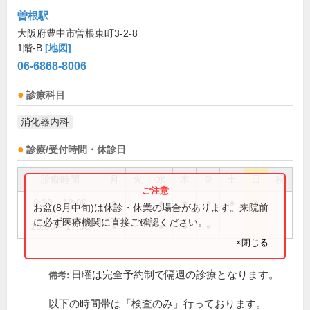
曽根駅
大阪府豊中市曽根東町3-2-8
1階-B
[地図]
06-6868-8006
診療科目
消化器内科
診療/受付時間・休診日
診療時間
月
火
水
木
金
土
日
祝
8:30～12:00
●
●
●
●
●
●
お盆(8月中旬)は休診・休業の場合があります。来院前
に必ず医療機関に直接ご確認ください。
16:00～17:30
●
●
●
●
×閉じる
日曜は完全予約制で隔週の診療となります。
備考:
以下の時間帯は「検査のみ」行っております。