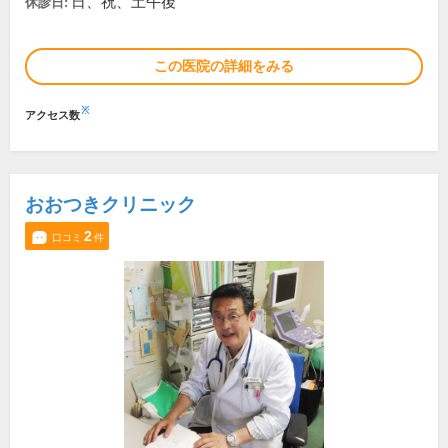
日、祝、土午後
休診日:
この医院の詳細をみる
※
アクセス数
おおつきクリニック
2
口コミ
件