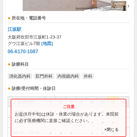
所在地・電話番号
江坂駅
大阪府吹田市江坂町1-23-37
グウ江坂ビル7階
[地図]
06-6170-1087
診療科目
消化器内科
肛門外科
内視鏡内科
外科
診療/受付時間・休診日
診療時間
月
火
水
木
金
土
日
祝
9:00～12:00
●
●
●
●
●
●
お盆(8月中旬)は休診・休業の場合があります。来院前
に必ず医療機関に直接ご確認ください。
13:00～16:00
●
●
●
●
●
●
×閉じる
16:00～18:00
●
●
●
●
●
●