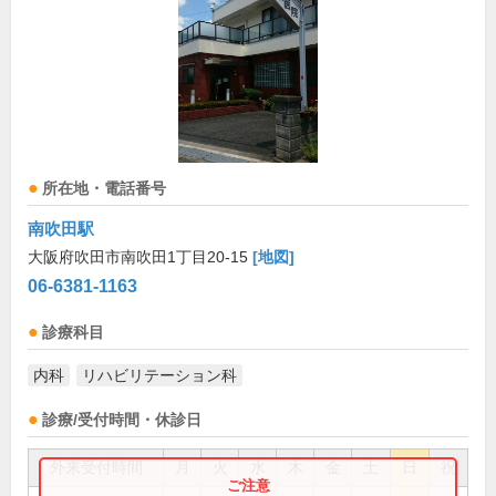
所在地・電話番号
南吹田駅
大阪府吹田市南吹田1丁目20-15
[地図]
06-6381-1163
診療科目
内科
リハビリテーション科
診療/受付時間・休診日
外来受付時間
月
火
水
木
金
土
日
祝