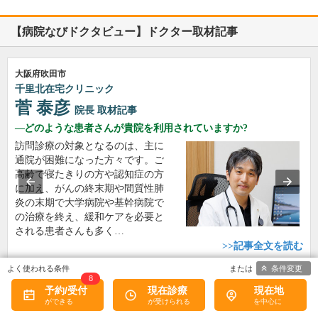
【病院なびドクタビュー】ドクター取材記事
大阪府吹田市
千里北在宅クリニック
菅 泰彦
院長
取材記事
どのような患者さんが貴院を利用されていますか?
訪問診療の対象となるのは、主に
通院が困難になった方々です。ご
高齢で寝たきりの方や認知症の方
に加え、がんの終末期や間質性肺
炎の末期で大学病院や基幹病院で
の治療を終え、緩和ケアを必要と
される患者さんも多く…
>>記事全文を読む
条件変更
8
予約/受付
現在診療
現在地