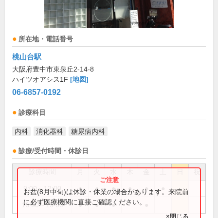
所在地・電話番号
桃山台駅
大阪府豊中市東泉丘2-14-8
ハイツオアシス1F
[地図]
06-6857-0192
診療科目
内科
消化器科
糖尿病内科
診療/受付時間・休診日
診療時間
月
火
水
木
金
土
日
祝
9:00～12:00
●
●
●
●
●
●
お盆(8月中旬)は休診・休業の場合があります。来院前
に必ず医療機関に直接ご確認ください。
16:00～19:00
●
●
●
●
×閉じる