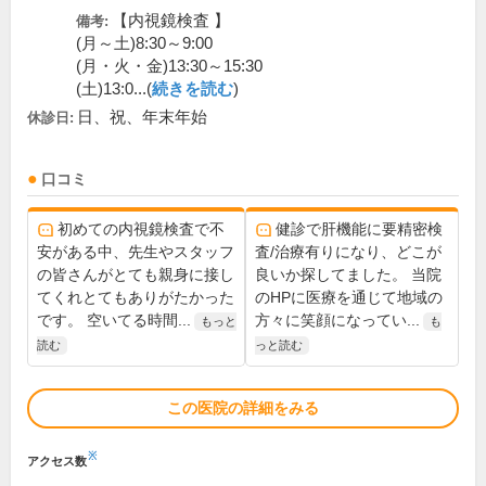
【内視鏡検査 】
備考:
(月～土)8:30～9:00
(月・火・金)13:30～15:30
(土)13:0...(
続きを読む
)
日、祝、年末年始
休診日:
口コミ
初めての内視鏡検査で不
健診で肝機能に要精密検
安がある中、先生やスタッフ
査/治療有りになり、どこが
の皆さんがとても親身に接し
良いか探してました。 当院
てくれとてもありがたかった
のHPに医療を通じて地域の
です。 空いてる時間...
方々に笑顔になってい...
もっと
も
読む
っと読む
この医院の詳細をみる
※
アクセス数