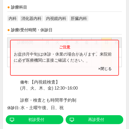
診療科目
内科
消化器内科
内視鏡内科
肝臓内科
診療/受付時間・休診日
診療時間
月
火
水
木
金
土
日
祝
9:00～12:00
●
●
●
●
●
●
お盆(8月中旬)は休診・休業の場合があります。来院前
に必ず医療機関に直接ご確認ください。
17:00～19:00
●
●
●
●
×閉じる
【内視鏡検査】
備考:
(月、火、木、金) 12:30~16:00
診察・検査とも時間帯予約制
水・土曜午後、日、祝
休診日:
初診受付
再診受付