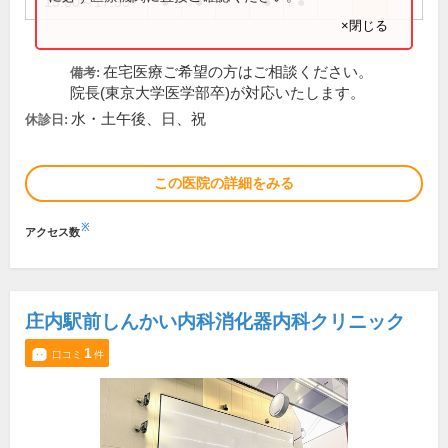
15:00～17:30
●
●
●
●
×閉じる
在宅医療ご希望の方はご相談ください。
備考:
院長(東京大学医学部卒)が対応いたします。
水・土午後、日、祝
休診日:
この医院の詳細をみる
※
アクセス数
庄内駅前しんかい内科消化器内科クリニック
1
口コミ
件