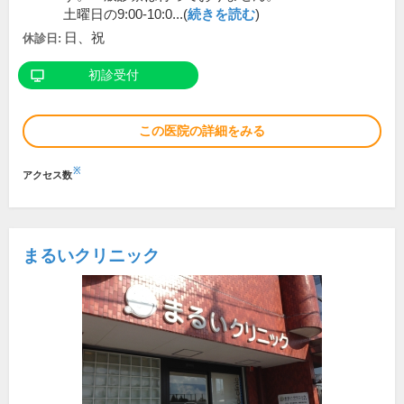
土曜日の9:00-10:0...(
続きを読む
)
日、祝
休診日:
初診受付
この医院の詳細をみる
※
アクセス数
まるいクリニック