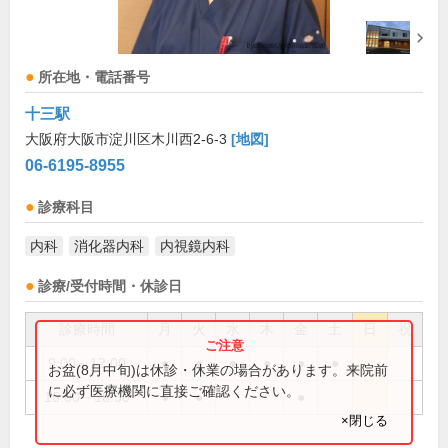
所在地・電話番号
十三駅
大阪府大阪市淀川区木川西2-6-3
[地図]
06-6195-8955
診療科目
内科
消化器内科
内視鏡内科
診療/受付時間・休診日
診療時間
月
火
水
木
金
土
日
祝
9:00～12:00
●
●
●
●
●
●
お盆(8月中旬)は休診・休業の場合があります。来院前
に必ず医療機関に直接ご確認ください。
16:00～18:30
●
●
●
×閉じる