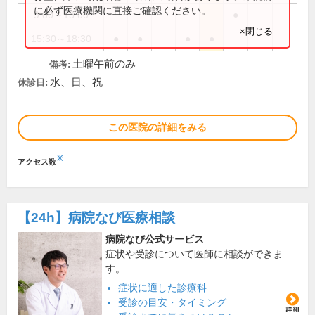
に必ず医療機関に直接ご確認ください。
9:00～13:00
●
×閉じる
15:30～18:30
●
●
●
●
土曜午前のみ
備考:
水、日、祝
休診日:
この医院の詳細をみる
※
アクセス数
【24h】
病院なび医療相談
病院なび公式サービス
症状や受診について医師に相談ができま
す。
症状に適した診療科
受診の目安・タイミング