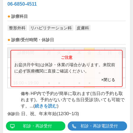
06-6850-4511
診療科目
整形外科
リハビリテーション科
皮膚科
診療/受付時間・休診日
診療時間
月
火
水
木
金
土
日
祝
9:00～12:00
●
●
●
●
●
お盆(8月中旬)は休診・休業の場合があります。来院前
に必ず医療機関に直接ご確認ください。
9:00～13:00
●
×閉じる
16:00～19:00
●
●
●
●
HP内で予約が簡単に取れます(当日の予約も取
備考:
れます)。予約がない方でも当日受診頂いても可能で
す。...(
続きを読む
)
日、祝、年末年始(12/30~1/3)
休診日:
初診・再診受付
初診・再診電話受付