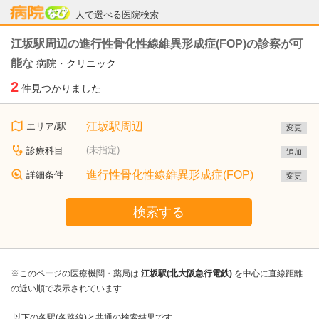
病院なび
人で選べる医院検索
江坂駅周辺の進行性骨化性線維異形成症(FOP)の診察が可
能な
病院・クリニック
2
件見つかりました
江坂駅周辺
エリア/駅
変更
(未指定)
診療科目
追加
進行性骨化性線維異形成症(FOP)
詳細条件
変更
検索する
※このページの医療機関・薬局は
江坂駅(北大阪急行電鉄)
を中心に直線距離
の近い順で表示されています
以下の各駅(各路線)と共通の検索結果です