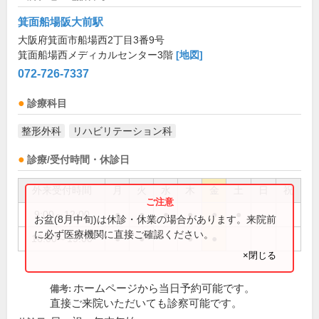
箕面船場阪大前駅
大阪府箕面市船場西2丁目3番9号
箕面船場西メディカルセンター3階
[地図]
072-726-7337
診療科目
整形外科
リハビリテーション科
診療/受付時間・休診日
外来受付時間
月
火
水
木
金
土
日
祝
9:00～12:00
●
●
●
●
●
●
お盆(8月中旬)は休診・休業の場合があります。来院前
に必ず医療機関に直接ご確認ください。
16:00～19:00
●
●
●
●
×閉じる
ホームページから当日予約可能です。
備考:
直接ご来院いただいても診察可能です。