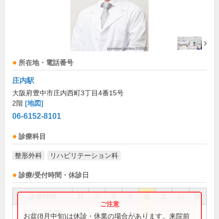
所在地・電話番号
庄内駅
大阪府豊中市庄内西町3丁目4番15号
2階
[地図]
06-6152-8101
診療科目
整形外科
リハビリテーション科
診療/受付時間・休診日
診療時間
月
火
水
木
金
土
日
祝
9:00～12:30
●
●
●
●
お盆(8月中旬)は休診・休業の場合があります。来院前