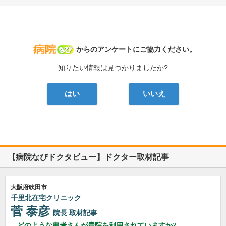
病院なび
からのアンケートにご協力ください。
知りたい情報は見つかりましたか?
はい
いいえ
【病院なびドクタビュー】ドクター取材記事
大阪府吹田市
千里北在宅クリニック
菅 泰彦
院長
取材記事
どのような患者さんが貴院を利用されていますか?