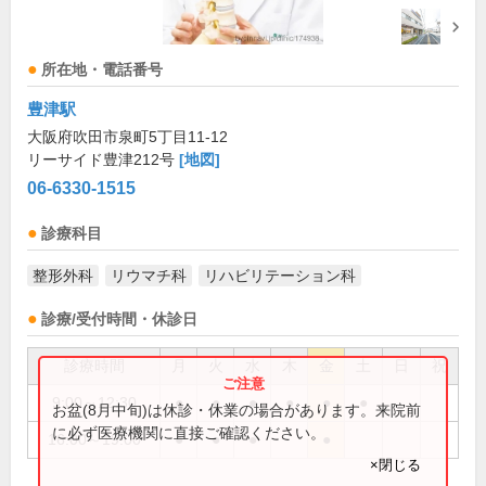
所在地・電話番号
豊津駅
大阪府吹田市泉町5丁目11-12
リーサイド豊津212号
[地図]
06-6330-1515
診療科目
整形外科
リウマチ科
リハビリテーション科
診療/受付時間・休診日
診療時間
月
火
水
木
金
土
日
祝
9:00～12:30
●
●
●
●
●
●
お盆(8月中旬)は休診・休業の場合があります。来院前
に必ず医療機関に直接ご確認ください。
16:00～19:00
●
●
●
●
×閉じる