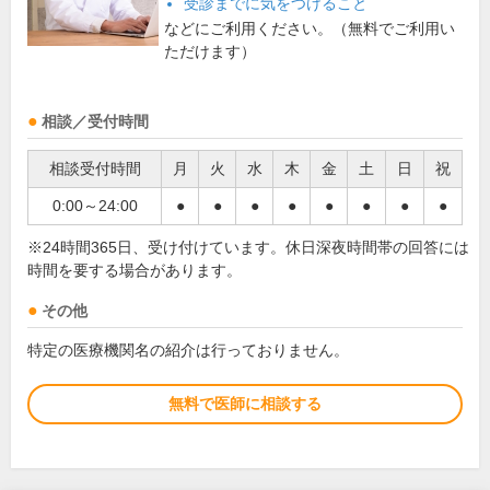
受診までに気をつけること
などにご利用ください。（無料でご利用い
ただけます）
相談／受付時間
相談受付時間
月
火
水
木
金
土
日
祝
0:00～24:00
●
●
●
●
●
●
●
●
※24時間365日、受け付けています。休日深夜時間帯の回答には
時間を要する場合があります。
その他
特定の医療機関名の紹介は行っておりません。
無料で医師に相談する