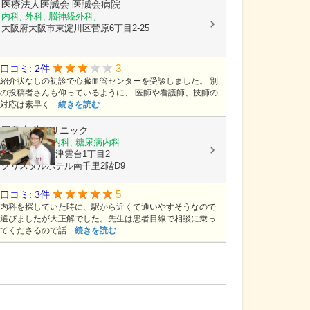
医療法人医誠会
医誠会病院
内科, 外科, 脳神経外科, ...
大阪府大阪市東淀川区菅原6丁目2-25
3
口コミ: 2件
紹介状なしの初診で心臓血管センターを受診しました。 別
の投稿者さんも仰っているように、 医師や看護師、技師の
対応は素早く...
続きを読む
岡島内科クリニック
内科, 循環器内科, 糖尿病内科
大阪府吹田市津雲台1丁目2
クリスタルホテル南千里2階D9
5
口コミ: 3件
内科を探していた時に、駅から近くて通いやすそうなので
選びましたが大正解でした。先生は患者目線で相談に乗っ
てくださるので話...
続きを読む