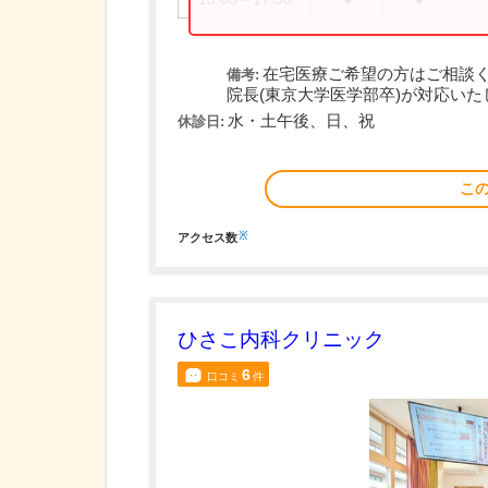
在宅医療ご希望の方はご相談
備考:
院長(東京大学医学部卒)が対応いた
水・土午後、日、祝
休診日:
こ
※
アクセス数
ひさこ内科クリニック
6
口コミ
件