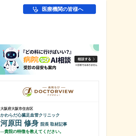
医療機関の皆様へ
医師(ドクター)の
大阪府大阪市住吉区
大阪府大阪市東淀川
かわらだ心臓足血管クリニック
野中腰痛クリニ
河原田 修身
野中 康行
院長
取材記事
貴院の特徴を教えてください。
どのような患者