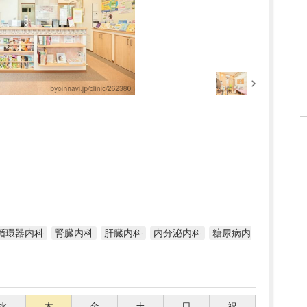
循環器内科
腎臓内科
肝臓内科
内分泌内科
糖尿病内
水
木
金
土
日
祝