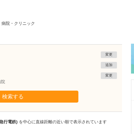
る
病院・クリニック
変更
追加
変更
病院
検索する
大阪府吹田市
千里北在宅クリニック
菅 泰彦
急行電鉄)
を中心に直線距離の近い順で表示されています
院長
取材記事
どのような患者さんが貴院を利用されています