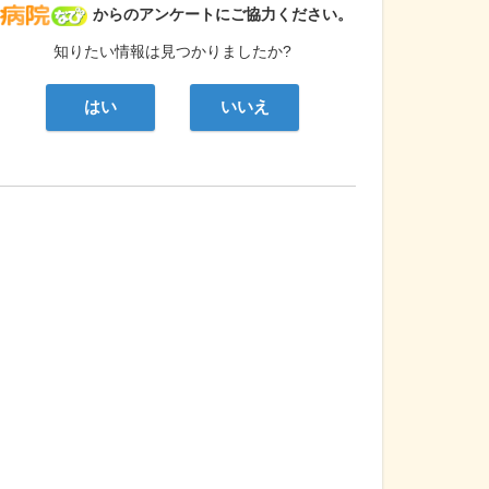
病院なび
からのアンケートにご協力ください。
知りたい情報は見つかりましたか?
はい
いいえ