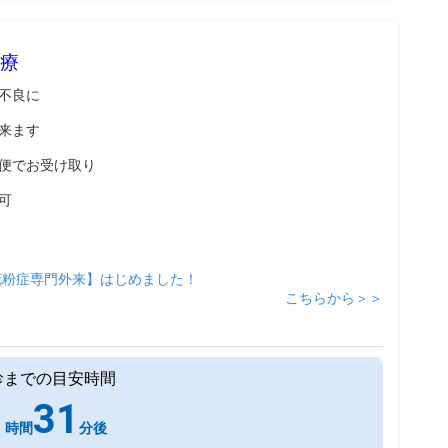
療
不良に
来ます
便でお受け取り
可
花粉症専門外来】はじめました！
こちらから＞＞
診までの目安時間
1
31
時間
分後