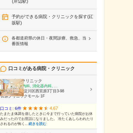
(岸辺駅)
予約ができる病院・クリニックを探す(江
坂駅)
各都道府県の休日・夜間診療、救急、当
番医情報
口コミがある病院・クリニック
ひさこ内科クリニック
内科, 呼吸器内科, 消化器内科, ...
大阪府大阪市淀川区西宮原3丁目3-98
宮原クリニックモール 1F
4.67
口コミ: 6件
たまたま体調を崩したときに今まで行っていた病院がお休
みだったのでお世話になりました。 冷たくあしらわれたり
されるのが怖く...
続きを読む