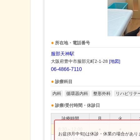
所在地・電話番号
服部天神駅
大阪府豊中市服部元町2-1-28
[地図]
06-4866-7110
診療科目
内科
循環器内科
整形外科
リハビリテ
診療/受付時間・休診日
診療時間
月
火
8:30～12:00
●
●
お盆(8月中旬)は休診・休業の場合があ
15:00～17:30
●
●