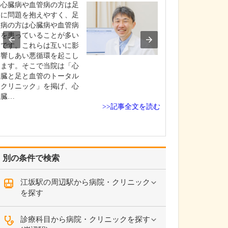
心臓病や血管病の方は足
脊柱管狭窄症や
に問題を抱えやすく、足
ルニア、椎間板
病の方は心臓病や血管病
腰椎すべり症に
を患っていることが多い
にお悩みの患者
です。これらは互いに影
院されます。「
響しあい悪循環を起こし
外科的手術を選
ます。そこで当院は「心
「手術は怖いの
臓と足と血管のトータル
ない」と悩まれ
クリニック」を掲げ、心
診されるご年配
臓…
較…
>>記事全文を読む
別の条件で検索
江坂駅の周辺駅から病院・クリニック
を探す
診療科目から病院・クリニックを探す