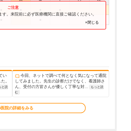
●
●
●
●
ります。来院前に必ず医療機関に直接ご確認ください。
●
●
×閉じる
てい
今回、ネットで調べて何となく気になって通院
した。
してみました。先生の診察だけでなく、看護師さ
ん、受付の方皆さんが優しく丁寧な対...
っと読
もっと読
む
の医院の詳細をみる