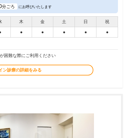
0
分ごろ
にお呼びいたします
水
木
金
土
日
祝
●
●
●
●
●
●
が困難な際にご利用ください
イン診療の詳細をみる