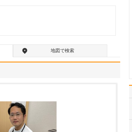
か?
訪問診療の対象となるの
は、主に通院が困難にな
った方々です。ご高齢で
寝たきりの方や認知症の
方に加え、がんの終末期
や間質性肺炎の末期で大
学病院や基幹病院での治
療を終え、緩和ケアを必
地図で検索
要とされる患者さんも多
く…
>>記事全文を読む