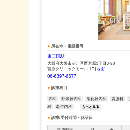
所在地・電話番号
東三国駅
大阪府大阪市淀川区西宮原3丁目3-98
宮原クリニックモール 1F
[地図]
06-6397-6677
診療科目
内科
呼吸器内科
消化器内科
胃腸科
科
老年内科
...
もっと見る
診療/受付時間・休診日
診療時間
月
火