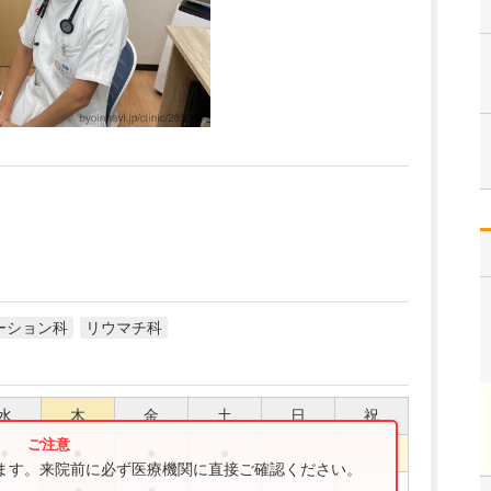
ーション科
リウマチ科
水
木
金
土
日
祝
●
●
●
●
ります。来院前に必ず医療機関に直接ご確認ください。
●
●