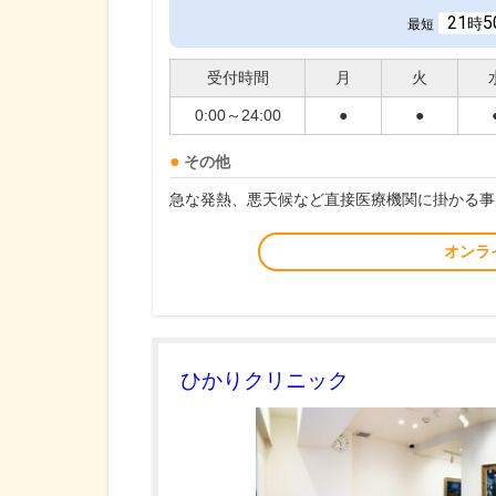
21
5
時
最短
受付時間
月
火
0:00～24:00
●
●
その他
急な発熱、悪天候など直接医療機関に掛かる事
オンラ
ひかりクリニック