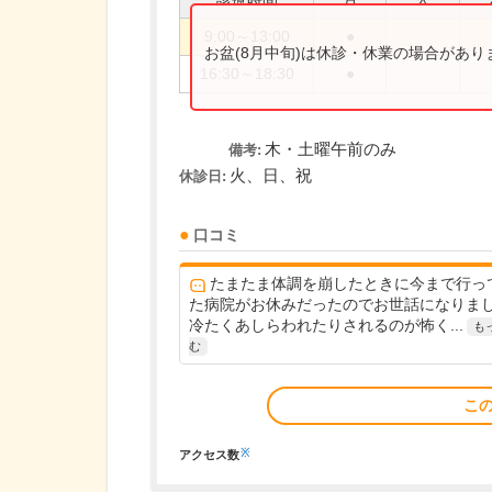
9:00～13:00
●
お盆(8月中旬)は休診・休業の場合があ
16:30～18:30
●
木・土曜午前のみ
備考:
火、日、祝
休診日:
口コミ
たまたま体調を崩したときに今まで行っ
た病院がお休みだったのでお世話になりま
冷たくあしらわれたりされるのが怖く...
も
む
こ
※
アクセス数