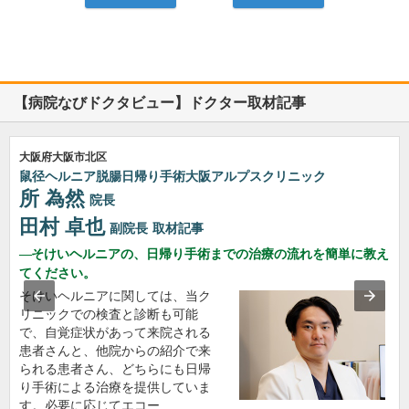
【病院なびドクタビュー】ドクター取材記事
大阪府大阪市北区
鼠径ヘルニア脱腸日帰り手術大阪アルプスクリニック
所 為然
院長
田村 卓也
副院長
取材記事
そけいヘルニアの、日帰り手術までの治療の流れを簡単に教え
てください。
そけいヘルニアに関しては、当ク
リニックでの検査と診断も可能
で、自覚症状があって来院される
患者さんと、他院からの紹介で来
られる患者さん、どちらにも日帰
り手術による治療を提供していま
す。必要に応じてエコー…