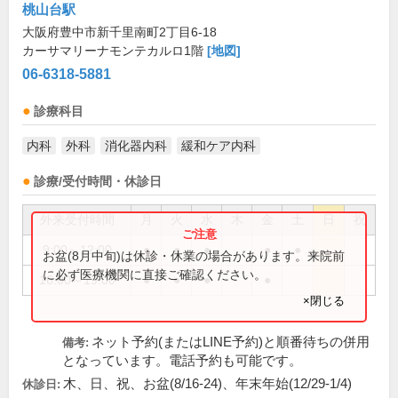
桃山台駅
大阪府豊中市新千里南町2丁目6-18
カーサマリーナモンテカルロ1階
[地図]
06-6318-5881
診療科目
内科
外科
消化器内科
緩和ケア内科
診療/受付時間・休診日
外来受付時間
月
火
水
木
金
土
日
祝
9:00～12:00
●
●
●
●
●
お盆(8月中旬)は休診・休業の場合があります。来院前
に必ず医療機関に直接ご確認ください。
16:00～19:00
●
●
●
●
×閉じる
ネット予約(またはLINE予約)と順番待ちの併用
備考:
となっています。電話予約も可能です。
木、日、祝、お盆(8/16-24)、年末年始(12/29-1/4)
休診日: