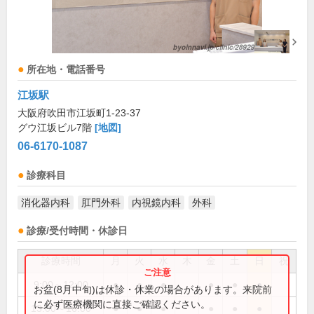
所在地・電話番号
江坂駅
大阪府吹田市江坂町1-23-37
グウ江坂ビル7階
[地図]
06-6170-1087
診療科目
消化器内科
肛門外科
内視鏡内科
外科
診療/受付時間・休診日
診療時間
月
火
水
木
金
土
日
祝
9:00～12:00
●
●
●
●
●
●
お盆(8月中旬)は休診・休業の場合があります。来院前
に必ず医療機関に直接ご確認ください。
13:00～16:00
●
●
●
●
●
●