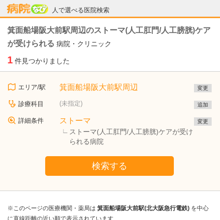
病院なび
人で選べる医院検索
箕面船場阪大前駅周辺のストーマ(人工肛門/人工膀胱)ケア
が受けられる
病院・クリニック
1
件見つかりました
箕面船場阪大前駅周辺
エリア/駅
変更
(未指定)
診療科目
追加
ストーマ
詳細条件
変更
ストーマ(人工肛門/人工膀胱)ケアが受け
られる病院
検索する
※このページの医療機関・薬局は
箕面船場阪大前駅(北大阪急行電鉄)
を中心
に直線距離の近い順で表示されています