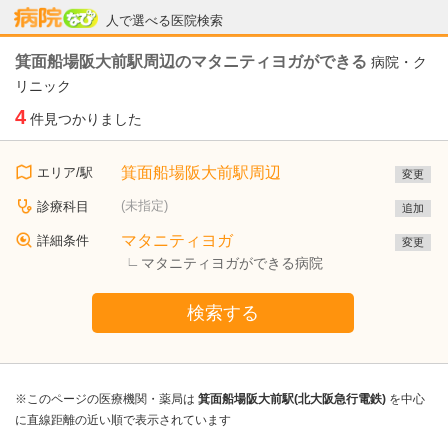
病院なび
人で選べる医院検索
箕面船場阪大前駅周辺のマタニティヨガができる
病院・ク
リニック
4
件見つかりました
箕面船場阪大前駅周辺
エリア/駅
変更
(未指定)
診療科目
追加
マタニティヨガ
詳細条件
変更
マタニティヨガができる病院
検索する
※このページの医療機関・薬局は
箕面船場阪大前駅(北大阪急行電鉄)
を中心
に直線距離の近い順で表示されています