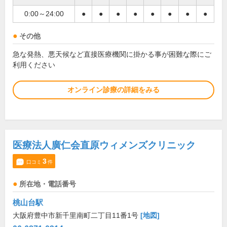
0:00～24:00
●
●
●
●
●
●
●
●
その他
急な発熱、悪天候など直接医療機関に掛かる事が困難な際にご
利用ください
オンライン診療の詳細をみる
医療法人廣仁会直原ウィメンズクリニック
3
口コミ
件
所在地・電話番号
桃山台駅
大阪府豊中市新千里南町二丁目11番1号
[地図]