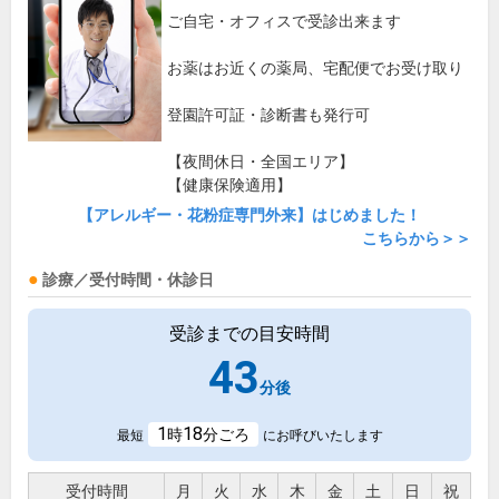
ご自宅・オフィスで受診出来ます
お薬はお近くの薬局、宅配便でお受け取り
登園許可証・診断書も発行可
【夜間休日・全国エリア】
【健康保険適用】
【アレルギー・花粉症専門外来】はじめました！
こちらから＞＞
診療／受付時間・休診日
受診までの目安時間
43
分後
1
18
時
分ごろ
最短
にお呼びいたします
受付時間
月
火
水
木
金
土
日
祝