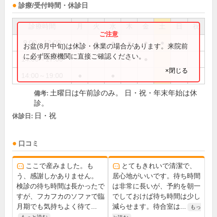
診療/受付時間・休診日
診療時間
月
火
水
木
金
土
日
祝
9:00～12:00
●
●
●
●
●
●
お盆(8月中旬)は休診・休業の場合があります。来院前
に必ず医療機関に直接ご確認ください。
14:00～17:00
●
●
×閉じる
14:00～19:00
●
●
土曜日は午前診のみ。 日・祝・年末年始は休
備考:
診。
日・祝
休診日:
口コミ
ここで産みました。も
とてもきれいで清潔で、
う、感謝しかありません。
居心地がいいです。待ち時間
検診の待ち時間は長かったで
は非常に長いが、予約を朝一
すが、フカフカのソファで臨
でしておけば待ち時間は少し
月期でも気持ちよく待て...
減らせます。待合室は...
もっ