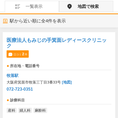
一覧表示
地図で検索
駅から近い順に全
4
件を表示
医療法人もみじの手箕面レディースクリニッ
ク
2
口コミ
件
所在地・電話番号
牧落駅
大阪府箕面市牧落三丁目3番33号
[地図]
072-723-0351
診療科目
産科
婦人科
麻酔科