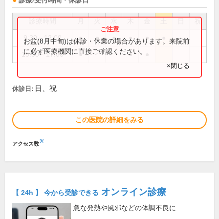
診療/受付時間・休診日
診療時間
月
火
水
木
金
土
日
祝
9:30～12:00
●
●
●
●
●
●
お盆(8月中旬)は休診・休業の場合があります。来院前
に必ず医療機関に直接ご確認ください。
15:00～17:00
●
●
●
×閉じる
日、祝
休診日:
この医院の詳細をみる
※
アクセス数
オンライン診療
【 24h 】 今から受診できる
急な発熱や風邪などの体調不良に