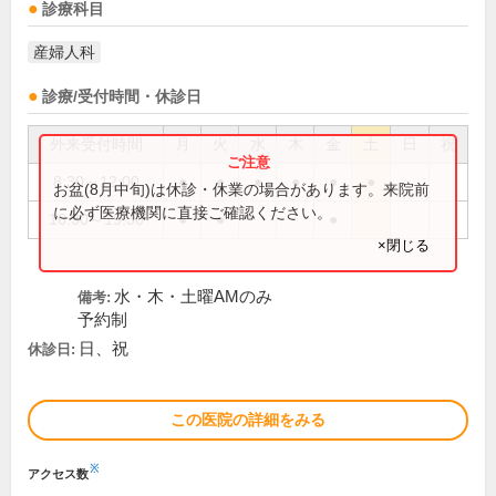
診療科目
産婦人科
診療/受付時間・休診日
外来受付時間
月
火
水
木
金
土
日
祝
8:30～12:00
●
●
●
●
●
●
お盆(8月中旬)は休診・休業の場合があります。来院前
に必ず医療機関に直接ご確認ください。
16:30～19:30
●
●
●
×閉じる
水・木・土曜AMのみ
備考:
予約制
日、祝
休診日:
この医院の詳細をみる
※
アクセス数