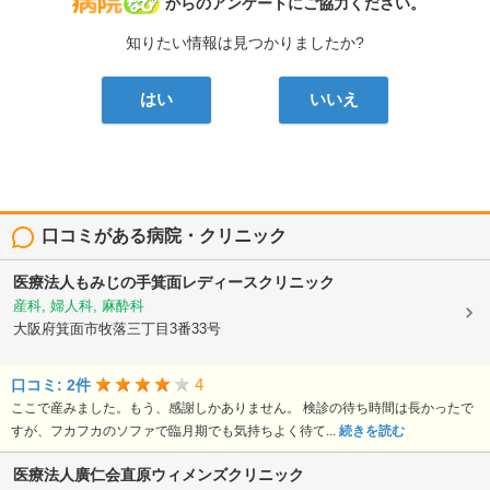
病院なび
からのアンケートにご協力ください。
知りたい情報は見つかりましたか?
はい
いいえ
口コミがある病院・クリニック
医療法人もみじの手箕面レディースクリニック
産科, 婦人科, 麻酔科
大阪府箕面市牧落三丁目3番33号
4
口コミ: 2件
ここで産みました。もう、感謝しかありません。 検診の待ち時間は長かったで
すが、フカフカのソファで臨月期でも気持ちよく待て...
続きを読む
医療法人廣仁会直原ウィメンズクリニック