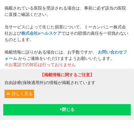
掲載されている医院を受診される場合は、事前に必ず該当の医院
に直接ご確認ください。
当サービスによって生じた損害について、ミーカンパニー株式会
社および
株式会社eヘルスケア
ではその賠償の責任を一切負わない
ものとします。
掲載情報に誤りがある場合には、お手数ですが、
お問い合わせフ
ォーム
からご連絡をいただけますようお願いいたします。
※お電話での対応は行っておりません
【掲載情報に関するご注意】
病院なびトップ
>
大阪府
>
箕面船場阪大前駅周辺
>
マタニティヨガ
自由診療(保険適用外)の情報が掲載されています
詳しく見る
条件変更
1
予約/受付
現在診療
現在地
プライバシーマー
クについて