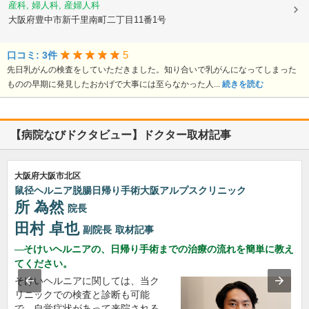
産科, 婦人科, 産婦人科
大阪府豊中市新千里南町二丁目11番1号
5
口コミ: 3件
先日乳がんの検査をしていただきました。知り合いで乳がんになってしまった
ものの早期に発見したおかげで大事には至らなかった人...
続きを読む
【病院なびドクタビュー】ドクター取材記事
大阪府大阪市北区
鼠径ヘルニア脱腸日帰り手術大阪アルプスクリニック
所 為然
院長
田村 卓也
副院長
取材記事
そけいヘルニアの、日帰り手術までの治療の流れを簡単に教え
てください。
そけいヘルニアに関しては、当ク
リニックでの検査と診断も可能
で、自覚症状があって来院される