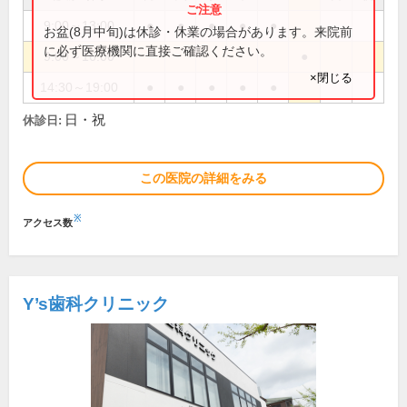
9:00～13:00
●
●
●
●
●
お盆(8月中旬)は休診・休業の場合があります。来院前
に必ず医療機関に直接ご確認ください。
9:00～16:00
●
×閉じる
14:30～19:00
●
●
●
●
●
日・祝
休診日:
この医院の詳細をみる
※
アクセス数
Y’s歯科クリニック