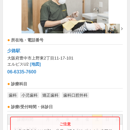
所在地・電話番号
少路駅
大阪府豊中市上野東2丁目11-17-101
エルピスU2
[地図]
06-6335-7600
診療科目
歯科
小児歯科
矯正歯科
歯科口腔外科
診療/受付時間・休診日
診療時間
月
火
水
木
金
土
日
祝
9:00～13:00
●
●
●
●
●
●