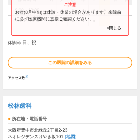
9:00～13:00
●
●
●
●
●
●
お盆(8月中旬)は休診・休業の場合があります。来院前
に必ず医療機関に直接ご確認ください。
15:00～19:00
●
●
●
●
●
×閉じる
日、祝
休診日:
この医院の詳細をみる
※
アクセス数
松林歯科
所在地・電話番号
大阪府豊中市北緑丘2丁目2-23
ネオレジデンスけやき坂101
[地図]