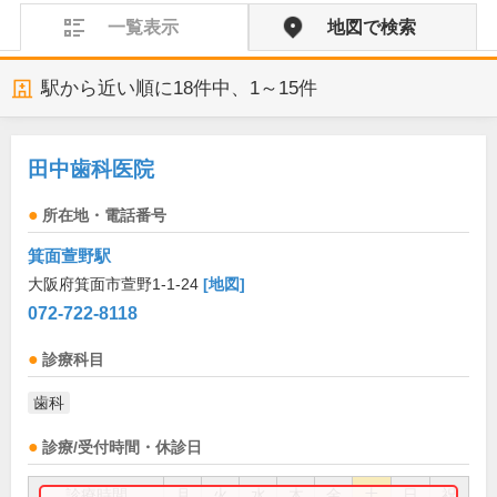
一覧表示
地図で検索
駅から近い順に
18
件中、
1～15件
田中歯科医院
所在地・電話番号
箕面萱野駅
大阪府箕面市萱野1-1-24
[地図]
072-722-8118
診療科目
歯科
診療/受付時間・休診日
診療時間
月
火
水
木
金
土
日
祝