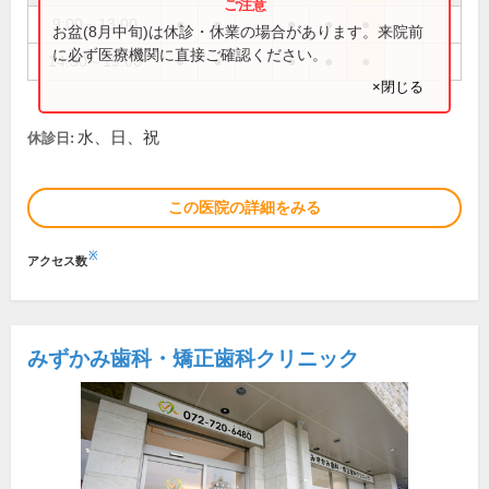
9:00～13:00
●
●
●
●
●
お盆(8月中旬)は休診・休業の場合があります。来院前
に必ず医療機関に直接ご確認ください。
14:30～19:00
●
●
●
●
●
×閉じる
水、日、祝
休診日:
この医院の詳細をみる
※
アクセス数
みずかみ歯科・矯正歯科クリニック