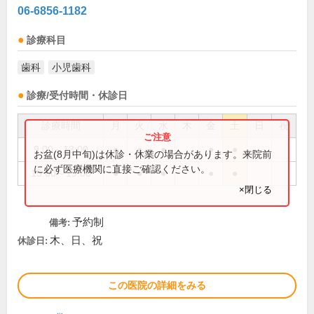
06-6856-1182
診療科目
歯科
小児歯科
診療/受付時間・休診日
診療時間
月
火
水
木
金
土
日
祝
9:00～13:00
●
●
●
●
●
お盆(8月中旬)は休診・休業の場合があります。来院前
に必ず医療機関に直接ご確認ください。
15:00～19:00
●
●
●
●
●
×閉じる
予約制
備考:
木、日、祝
休診日:
この医院の詳細をみる