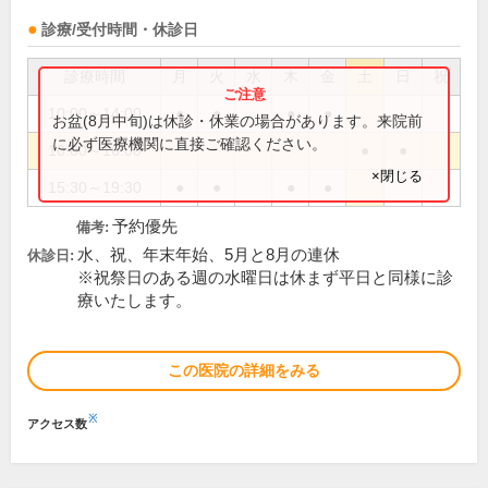
診療/受付時間・休診日
診療時間
月
火
水
木
金
土
日
祝
10:00～14:00
●
●
●
●
お盆(8月中旬)は休診・休業の場合があります。来院前
に必ず医療機関に直接ご確認ください。
10:00～16:00
●
●
×閉じる
15:30～19:30
●
●
●
●
予約優先
備考:
水、祝、年末年始、5月と8月の連休
休診日:
※祝祭日のある週の水曜日は休まず平日と同様に診
療いたします。
この医院の詳細をみる
※
アクセス数