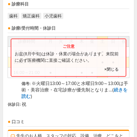
診療科目
歯科
矯正歯科
小児歯科
診療/受付時間・休診日
診療時間
月
火
水
木
金
土
日
祝
9:00～13:00
●
●
●
●
●
●
お盆(8月中旬)は休診・休業の場合があります。来院前
に必ず医療機関に直接ご確認ください。
13:00～17:00
●
●
●
×閉じる
16:00～21:00
●
●
●
※火曜日13:00～17:00と水曜日9:00～13:00は手
備考:
術・美容治療・在宅診療が優先制となりま...(
続きを
読む
)
祝
休診日:
口コミ
先生のお人柄、スタッフの対応、設備、治療、どこをと