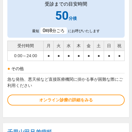
受診までの目安時間
50
分後
0
8
時
分ごろ
最短
にお呼びいたします
受付時間
月
火
水
木
金
土
日
祝
0:00～24:00
●
●
●
●
●
●
●
●
その他
急な発熱、悪天候など直接医療機関に掛かる事が困難な際にご
利用ください
オンライン診療の詳細をみる