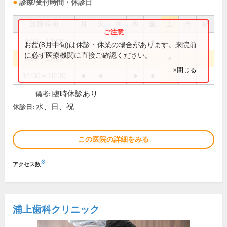
診療/受付時間・休診日
診療時間
月
火
水
木
金
土
日
祝
9:00～13:00
●
●
●
●
お盆(8月中旬)は休診・休業の場合があります。来院前
に必ず医療機関に直接ご確認ください。
9:00～17:00
●
×閉じる
14:30～18:30
●
●
●
●
臨時休診あり
備考:
水、日、祝
休診日:
この医院の詳細をみる
※
アクセス数
浦上歯科クリニック