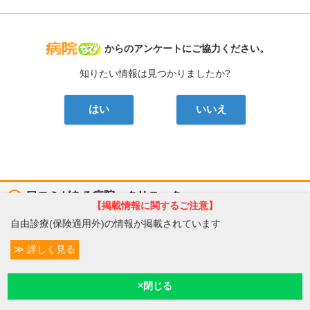
病院なび
からのアンケートにご協力ください。
知りたい情報は見つかりましたか?
はい
いいえ
口コミがある病院・クリニック
【掲載情報に関するご注意】
自由診療(保険適用外)の情報が掲載されています
医療法人優心
ながよしデンタルクリニック
歯科, 矯正歯科, 小児歯科
詳しく見る
大阪府豊中市向丘3丁目8-17
条件変更
エスポワール西緑丘1階
4
予約/受付
現在診療
現在地
5
口コミ: 1件