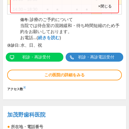
×閉じる
14:30～18:30
●
●
●
●
診療のご予約について
備考:
当院では待合室の混雑緩和・待ち時間短縮のため予
約をお願いしております。
お電話...(
続きを読む
)
水、日、祝
休診日:
初診・再診受付
初診・再診電話受付
この医院の詳細をみる
※
アクセス数
加茂野歯科医院
所在地・電話番号