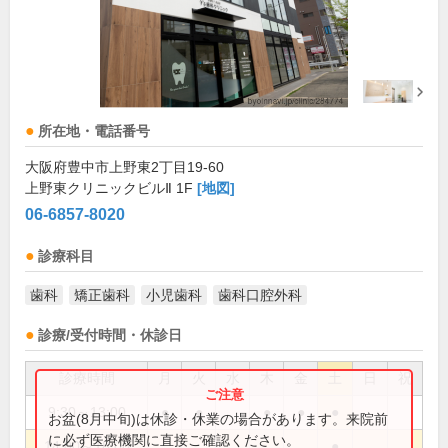
所在地・電話番号
大阪府豊中市上野東2丁目19-60
上野東クリニックビルⅡ 1F
[地図]
06-6857-8020
診療科目
歯科
矯正歯科
小児歯科
歯科口腔外科
診療/受付時間・休診日
診療時間
月
火
水
木
金
土
日
祝
9:30～13:00
●
●
●
●
●
お盆(8月中旬)は休診・休業の場合があります。来院前
に必ず医療機関に直接ご確認ください。
14:00～18:00
●