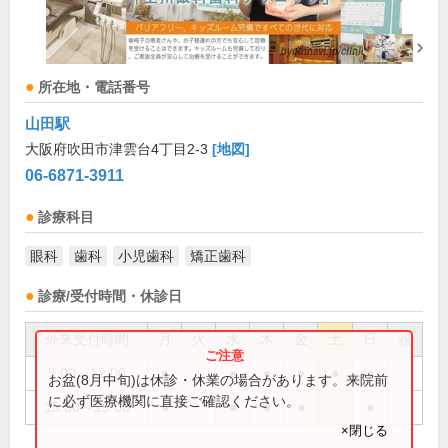
所在地・電話番号
山田駅
大阪府吹田市津雲台4丁目2-3
[地図]
06-6871-3911
診療科目
眼科
歯科
小児歯科
矯正歯科
診療/受付時間・休診日
外来受付時間
月
火
水
木
金
土
日
祝
9:00～12:00
●
●
●
●
●
●
お盆(8月中旬)は休診・休業の場合があります。来院前
に必ず医療機関に直接ご確認ください。
15:30～19:00
●
●
●
●
●
×閉じる