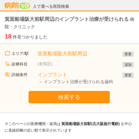
病院なび
人で選べる医院検索
箕面船場阪大前駅周辺のインプラント治療が受けられる
病
院・クリニック
18
件見つかりました
箕面船場阪大前駅周辺
エリア/駅
変更
(未指定)
診療科目
追加
インプラント
詳細条件
変更
インプラント治療が受けられる歯科
検索する
※このページの医療機関・薬局は
箕面船場阪大前駅(北大阪急行電鉄)
を中心
に直線距離の近い順で表示されています