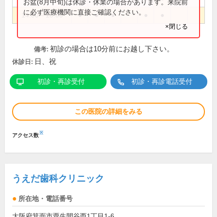
お盆(8月中旬)は休診・休業の場合があります。来院前
に必ず医療機関に直接ご確認ください。
14:00～18:00
●
●
●
●
●
×閉じる
初診の場合は10分前にお越し下さい。
備考:
日、祝
休診日:
初診・再診受付
初診・再診電話受付
この医院の詳細をみる
※
アクセス数
うえだ歯科クリニック
所在地・電話番号
大阪府箕面市粟生間谷西1丁目1-6