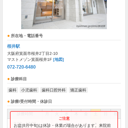
所在地・電話番号
桜井駅
大阪府箕面市桜井2丁目2-10
マストメゾン箕面桜井1F
[地図]
072-720-6480
診療科目
歯科
小児歯科
歯科口腔外科
矯正歯科
診療/受付時間・休診日
診療時間
月
火
水
木
金
土
日
祝
9:00～13:00
●
●
●
●
●
お盆(8月中旬)は休診・休業の場合があります。来院前