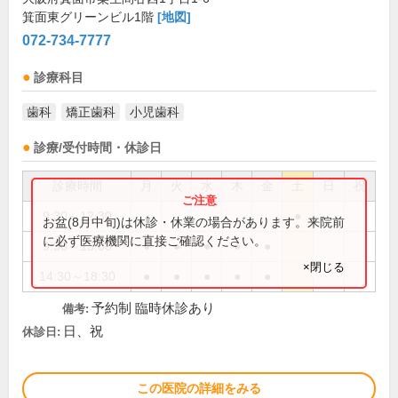
箕面東グリーンビル1階
[地図]
072-734-7777
診療科目
歯科
矯正歯科
小児歯科
診療/受付時間・休診日
診療時間
月
火
水
木
金
土
日
祝
9:30～12:30
●
お盆(8月中旬)は休診・休業の場合があります。来院前
に必ず医療機関に直接ご確認ください。
9:30～13:00
●
●
●
●
●
×閉じる
14:30～18:30
●
●
●
●
●
予約制 臨時休診あり
備考:
日、祝
休診日:
この医院の詳細をみる