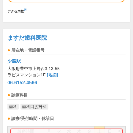
※
アクセス数
ますだ歯科医院
所在地・電話番号
少路駅
大阪府豊中市上野西3-13-55
ラピスマンション1F
[地図]
06-6152-4566
診療科目
歯科
歯科口腔外科
診療/受付時間・休診日
診療時間
月
火
水
木
金
土
日
祝