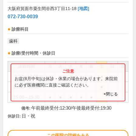
大阪府箕面市粟生間谷西3丁目11-18
[地図]
072-730-0039
診療科目
歯科
診療/受付時間・休診日
診療時間
月
火
水
木
金
土
日
祝
9:20～13:00
●
●
●
●
●
●
お盆(8月中旬)は休診・休業の場合があります。来院前
に必ず医療機関に直接ご確認ください。
14:30～17:00
●
×閉じる
15:00～19:30
●
●
●
●
●
午前最終受付:12:30/午後最終受付:19:30
備考:
日・祝
休診日:
この医院の詳細をみる