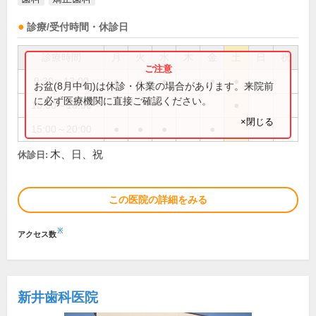
診療/受付時間・休診日
診療時間
月
火
水
木
金
土
日
祝
9:30～13:00
●
●
●
●
●
お盆(8月中旬)は休診・休業の場合があります。来院前
に必ず医療機関に直接ご確認ください。
15:00～18:00
●
×閉じる
15:00～20:00
●
●
●
●
木、日、祝
休診日:
この医院の詳細をみる
※
アクセス数
新井歯科医院