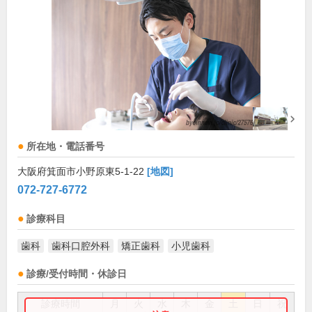
所在地・電話番号
大阪府箕面市小野原東5-1-22
[地図]
072-727-6772
診療科目
歯科
歯科口腔外科
矯正歯科
小児歯科
診療/受付時間・休診日
診療時間
月
火
水
木
金
土
日
祝