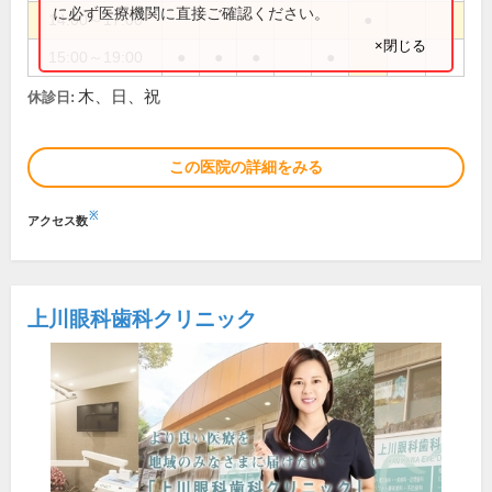
に必ず医療機関に直接ご確認ください。
14:00～17:00
●
×閉じる
15:00～19:00
●
●
●
●
木、日、祝
休診日:
この医院の詳細をみる
※
アクセス数
上川眼科歯科クリニック