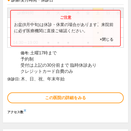
診療/受付時間・休診日
診療時間
月
火
水
木
金
土
日
祝
9:30～13:00
●
●
●
●
●
お盆(8月中旬)は休診・休業の場合があります。来院前
に必ず医療機関に直接ご確認ください。
14:30～17:00
●
×閉じる
14:30～19:00
●
●
●
●
土曜17時まで
備考:
予約制
受付は上記の30分前まで 臨時休診あり
クレジットカード自費のみ
木、日、祝、年末年始
休診日:
この医院の詳細をみる
※
アクセス数