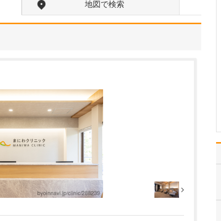
地図で検索
一番の特徴は、耳鼻咽喉
科用のCT検査装置を導入
していることですね。導
入している耳鼻咽喉科ク
リニックはまだ珍しいよ
うですが、診断の精度を
圧倒的に高められる点
で、私は必要性を実感し
ています。実際、他の病
院…
>>記事全文を読む