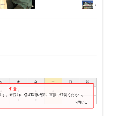
水
木
金
土
日
祝
●
●
●
●
ります。来院前に必ず医療機関に直接ご確認ください。
●
●
×閉じる