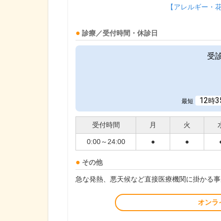
【アレルギー・
診療／受付時間・休診日
受
12
3
時
最短
受付時間
月
火
0:00～24:00
●
●
その他
急な発熱、悪天候など直接医療機関に掛かる事
オンラ