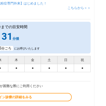
花粉症専門外来】はじめました！
こちらから＞＞
診までの目安時間
31
分後
5
分ごろ
にお呼びいたします
水
木
金
土
日
祝
●
●
●
●
●
●
が困難な際にご利用ください
イン診療の詳細をみる