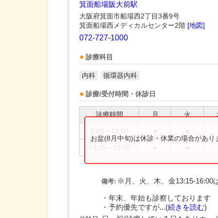
箕面船場阪大前駅
大阪府箕面市船場西2丁目3番9号
箕面船場西メディカルセンター2階
[地図]
072-727-1000
診療科目
内科
循環器内科
診療/受付時間・休診日
診療時間
月
火
9:00～12:00
●
●
お盆(8月中旬)は休診・休業の場合があ
13:15～19:00
●
●
※月、火、木、金13:15-16:0
備考:
・年末、年始も診察しております
・予約優先ですが...(
続きを読む
)