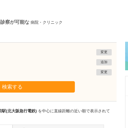
の診察が可能な
病院・クリニック
変更
追加
変更
検索する
千葉県柏市
かしわ耳鼻咽喉科クリニック
前駅(北大阪急行電鉄)
を中心に直線距離の近い順で表示されて
佐々原 剛
院長
取材記事
クリニックの特徴を教えてください。