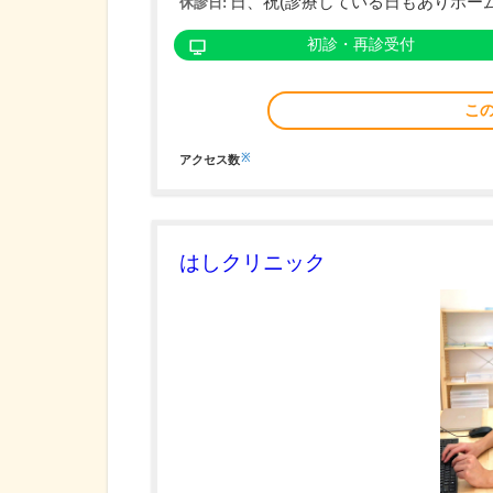
日、祝(診療している日もありホー
休診日:
初診・再診受付
こ
※
アクセス数
はしクリニック