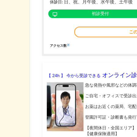
日、祝、月午後、水午後、土午後
休診日:
初診受付
こ
※
アクセス数
オンライン診
【 24h 】 今から受診できる
急な発熱や風邪などの体調
ご自宅・オフィスで受診出
お薬はお近くの薬局、宅配
登園許可証・診断書も発行
【夜間休日・全国エリア】
【健康保険適用】