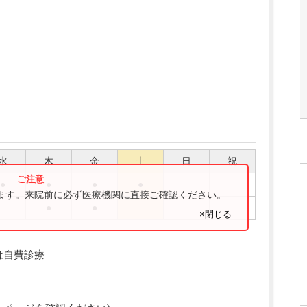
水
木
金
土
日
祝
●
●
●
●
ります。来院前に必ず医療機関に直接ご確認ください。
●
●
×閉じる
0は自費診療