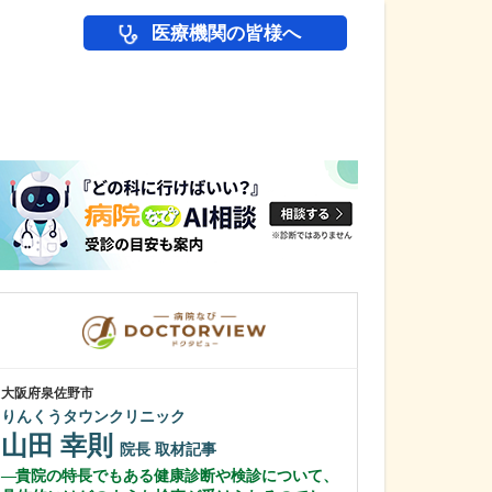
医療機関の皆様へ
医師(ドクター)の
大阪府泉佐野市
大阪府大阪市東淀川
りんくうタウンクリニック
野中腰痛クリニ
山田 幸則
野中 康行
院長
取材記事
貴院の特長でもある健康診断や検診について、
どのような患者