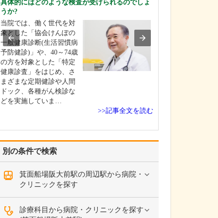
具体的にはどのような検査が受けられるのでしょ
脊柱管狭窄症や
うか?
ルニア、椎間板
当院では、働く世代を対
腰椎すべり症に
象とした「協会けんぽの
にお悩みの患者
一般健康診断(生活習慣病
院されます。「
予防健診)」や、40～74歳
外科的手術を選
の方を対象とした「特定
「手術は怖いの
健康診査」をはじめ、さ
ない」と悩まれ
まざまな定期健診や人間
診されるご年配
ドック、各種がん検診な
較…
どを実施していま…
>>記事全文を読む
別の条件で検索
箕面船場阪大前駅の周辺駅から病院・
クリニックを探す
診療科目から病院・クリニックを探す